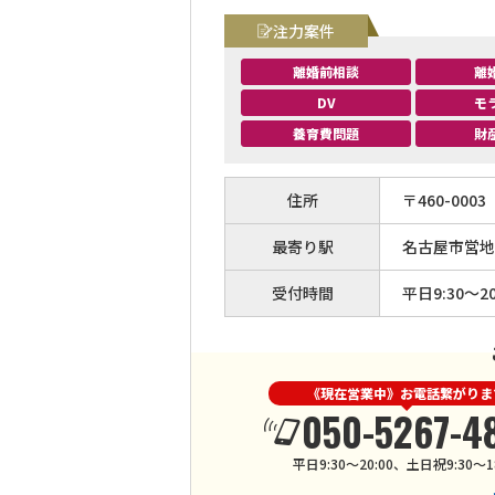
注力案件
離婚前相談
離
DV
モ
養育費問題
財
住所
〒
460
-
0003
最寄り駅
名古屋市営地
受付時間
平日9:30～20
《現在営業中》お電話繋がりま
050-5267-4
平日9:30～20:00、土日祝9:30～18