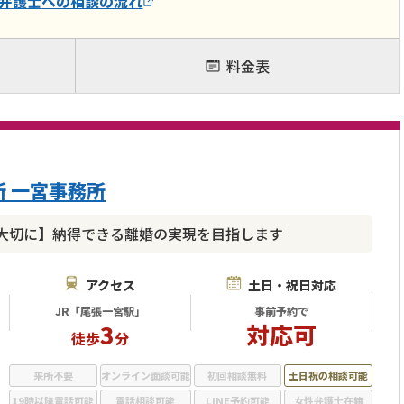
弁護士
への相談の流れ
料金表
 一宮事務所
大切に】納得できる離婚の実現を目指します
アクセス
土日・祝日対応
JR「尾張一宮駅」
事前予約で
3
対応可
徒歩
分
来所不要
オンライン面談可能
初回相談無料
土日祝の相談可能
19時以降電話可能
電話相談可能
LINE予約可能
女性弁護士在籍