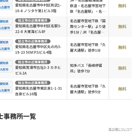
愛知県
愛知県名古屋市中村区則武1-
無料
鉄道・名古屋市営地下
名古屋市
10-6 ノリタケ第1ビル3階
鉄「名古屋駅」・名古
屋鉄道「名鉄名古屋
知立市
の近隣事務所
名古屋市営地下鉄「国
愛知県
駅」・近畿日本鉄道
愛知県名古屋市中村区名駅3-
無料
際センター駅」より徒
名古屋市
「近鉄名古屋駅」徒歩
22-8 大東海ビル8F
歩1分 / JR「名古屋
5分
駅」より徒歩6分 / 名
知立市
の近隣事務所
愛知県
鉄・近鉄「名古屋駅」
名古屋市営地下鉄「久
愛知県名古屋市中区丸の内3-
無料
名古屋市
より徒歩8分
屋大通駅」徒歩1分
19-23 5thF.P.Sビル4階
知立市
の近隣事務所
愛知県
知多バス「長峰停留
愛知県常滑市古社3-3 カネヒ
無料
大府市
所」徒歩7分
ビル2A
知立市
の近隣事務所
愛知県
名古屋市営地下鉄「久
愛知県名古屋市東区泉1-1-31
無料
名古屋市
屋大通駅」徒歩5分
吉泉ビル10階
士事務所一覧
並び順について