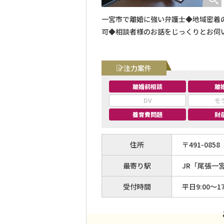
一宮市で離婚に強い弁護士◆地域密着
可◆相談者様のお話をじっくりとお伺
注力案件
離婚前相談
離
DV
モ
養育費問題
財
住所
〒
491
-
0858
最寄り駅
JR「尾張一
受付時間
平日9:00〜17