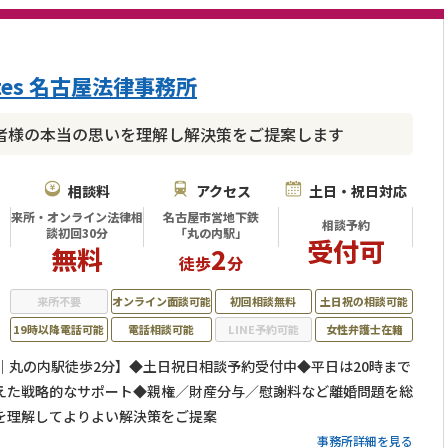
ates 名古屋法律事務所
者様の本当の思いを理解し解決策をご提案します
相談料
アクセス
土日・祝日対応
来所・オンライン法律相
名古屋市営地下鉄
相談予約
談初回30分
「丸の内駅」
受付可
無料
2
徒歩
分
来所不要
オンライン面談可能
初回相談無料
土日祝の相談可能
19時以降電話可能
電話相談可能
LINE予約可能
女性弁護士在籍
｜丸の内駅徒歩2分】◆土日祝日相談予約受付中◆平日は20時まで
えた戦略的なサポート◆親権／財産分与／慰謝料など離婚問題を総
を理解してよりよい解決策をご提案
事務所詳細を見る