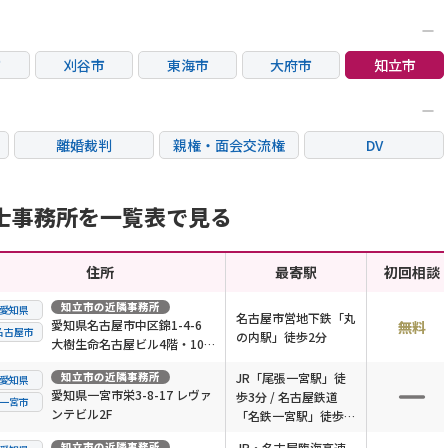
市
刈谷市
東海市
大府市
知立市
市
春日井市
小牧市
豊田市
犬山市
離婚裁判
親権・面会交流権
DV
国際離婚
養育費問題
財産分与
士事務所を一覧表で見る
住所
最寄駅
初回相談
知立市
の近隣事務所
愛知県
名古屋市営地下鉄「丸
愛知県名古屋市中区錦1-4-6
無料
名古屋市
の内駅」徒歩2分
大樹生命名古屋ビル4階・10
階
知立市
の近隣事務所
JR「尾張一宮駅」徒
愛知県
愛知県一宮市栄3-8-17 レヴァ
歩3分 / 名古屋鉄道
一宮市
ンテビル2F
「名鉄一宮駅」徒歩3
分
知立市
の近隣事務所
JR・名古屋臨海高速