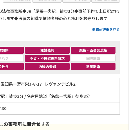
の法律事務所◆JR「尾張一宮駅」徒歩3分◆事前予約で土日祝対応
いします◆法律の知識で依頼者様の心と権利をお守りします
事務所詳細を見る
婚調停
離婚裁判
親権・面会交流権
ラハラ
不貞・不倫慰謝料請求
国際離婚
産分与
内縁の夫婦
熟年離婚
愛知県一宮市栄3-8-17
レヴァンテビル2F
宮駅」徒歩3分 / 名古屋鉄道「名鉄一宮駅」徒歩3分
:30
この事務所に問合せする