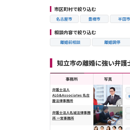
市区町村で絞り込む
名古屋市
豊橋市
半田
清須市
みよし市
一宮
相談内容で絞り込む
離婚前相談
離婚調停
不貞・不倫慰謝料請
モラハラ
求
知立市の離婚に強い弁護
内縁の夫婦
熟年離婚
事務所
写真
弁護士法人
ALG&Associates 名古
横スクロール可能
屋法律事務所
弁護士法人名城法律事務
所 一宮事務所