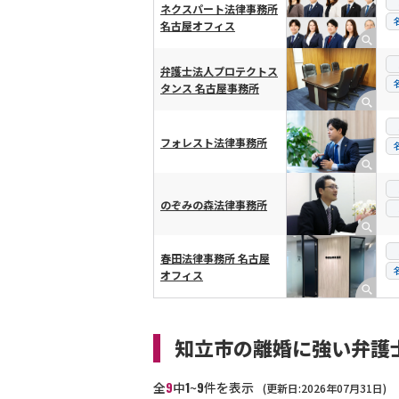
ネクスパート法律事務所
名古屋オフィス
弁護士法人プロテクトス
タンス 名古屋事務所
フォレスト法律事務所
のぞみの森法律事務所
春田法律事務所 名古屋
オフィス
知立市の離婚に強い弁護
9
1
9
全
中
~
件を表示
(更新日:2026年07月31日)