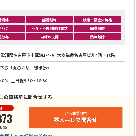
婚調停
離婚裁判
親権・面会交流権
ラハラ
不貞・不倫慰謝料請求
国際離婚
産分与
内縁の夫婦
熟年離婚
愛知県名古屋市中区錦1-4-6
大樹生命名古屋ビル4階・10階
下鉄「丸の内駅」徒歩2分
:00、土日祝9:30～18:30
この事務所に問合せする
す
873
24時間受付中
メールで問合せ
:30