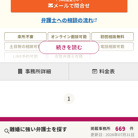
メールで問合せ
弁護士
への相談の流れ
来所不要
オンライン面談可能
初回相談無料
続きを読む
土日祝の相談可能
19時以降電話可能
電話相談可能
LINE予約可能
女性弁護士在籍
注力案件
事務所詳細
料金表
離婚前相談
離婚調停
離婚裁判
親権・面会交流権
DV
モラハラ
1
不貞・不倫慰謝料請求
国際離婚
養育費問題
財産分与
内縁の夫婦
熟年離婚
669
離婚に強い弁護士を探す
掲載事務所
件
更新日 :
2026年07月31日