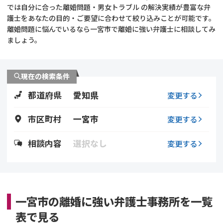
では自分に合った離婚問題・男女トラブル の解決実績が豊富な弁
護士をあなたの目的・ご要望に合わせて絞り込みことが可能です。
不貞・不倫慰謝料請求
養育費
離婚問題に悩んでいるなら一宮市で離婚に強い弁護士に相談してみ
ましょう。
養育費問題
離婚裁判
内縁の夫婦
慰謝料
現在の検索条件
都道府県
愛知県
変更する
国際離婚
市区町村
一宮市
変更する
DV
相談内容
選択なし
変更する
離婚の相談先
離婚したくない
一宮市の離婚に強い弁護士事務所を一覧
その他の男女問題
表で見る