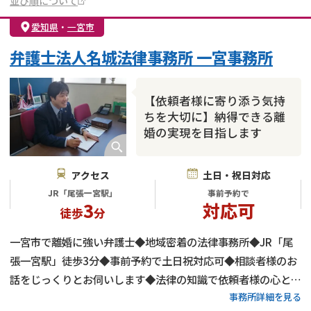
並び順について
愛知県
・
一宮市
弁護士法人名城法律事務所 一宮事務所
【依頼者様に寄り添う気持
ちを大切に】納得できる離
婚の実現を目指します
アクセス
土日・祝日対応
JR「尾張一宮駅」
事前予約で
3
対応可
徒歩
分
一宮市で離婚に強い弁護士◆地域密着の法律事務所◆JR「尾
張一宮駅」徒歩3分◆事前予約で土日祝対応可◆相談者様のお
話をじっくりとお伺いします◆法律の知識で依頼者様の心と権
事務所詳細を見る
利をお守りします