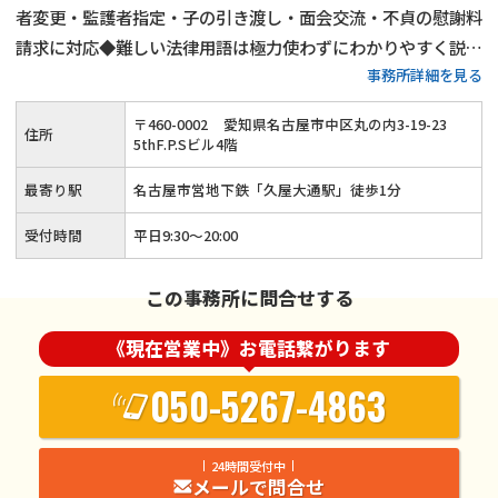
者変更・監護者指定・子の引き渡し・面会交流・不貞の慰謝料
請求に対応◆難しい法律用語は極力使わずにわかりやすく説明
事務所詳細を見る
◆少しでも前向きな人生のリスタートがきれるようサポートし
ていきます
〒
460
-
0002
愛知県名古屋市中区丸の内3-19-23
住所
5thF.P.Sビル4階
最寄り駅
名古屋市営地下鉄「久屋大通駅」徒歩1分
受付時間
平日9:30～20:00
この事務所に問合せする
《現在営業中》お電話繋がります
050-5267-4863
24時間受付中
メールで問合せ