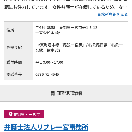
題にも注力しています。女性弁護士が在籍しているため、女性
事務所詳細を見る
特有の悩みや視点に配慮したサポートが特長です。
〒
491
-
0858
愛知県一宮市栄1-8-12
住所
一宮栄ビル4階
JR東海道本線「尾張一宮駅」/ 名鉄尾西線「名鉄一
最寄り駅
宮駅」徒歩3分
受付時間
平日9:00～17:00
電話番号
0586-71-4545
事務所詳細
愛知県
・
一宮市
弁護士法人リブレ一宮事務所