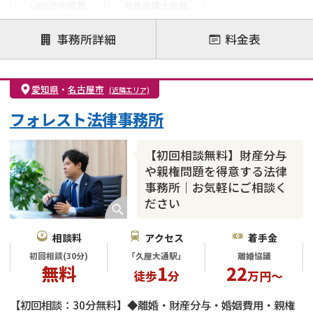
LINE予約可能
女性弁護士在籍
注力案件
事務所詳細
料金表
離婚前相談
離婚調停
離婚裁判
親権・面会交流権
DV
モラハラ
愛知県
・
名古屋市
(近隣エリア)
不貞・不倫慰謝料請求
国際離婚
養育費問題
フォレスト法律事務所
財産分与
内縁の夫婦
熟年離婚
【初回相談無料】財産分与
や親権問題を得意する法律
事務所｜お気軽にご相談く
ださい
相談料
アクセス
着手金
初回相談(30分)
「久屋大通駅」
離婚協議
無料
1
22
徒歩
分
万円～
【初回相談：30分無料】◆離婚・財産分与・婚姻費用・親権