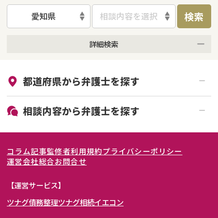
検索
愛知県
相談内容を選択
詳細検索
来所不要
オンライン面談可能
都道府県から
弁護士
を探す
初回相談無料
土日祝の相談可能
19時以降電話可能
電話相談可能
北海道・東北
相談内容から
弁護士
を探す
LINE予約可能
女性弁護士在籍
関東
北海道
青森県
離婚前相談
離婚調停
コラム記事
監修者
利用規約
プライバシーポリシー
離婚裁判
親権・面会交流権
東海
岩手県
東京都
宮城県
神奈川県
運営会社
総合お問合せ
DV
モラハラ
関西
秋田県
埼玉県
愛知県
山形県
千葉県
静岡県
【運営サービス】
不貞・不倫慰謝料請求
国際離婚
ツナグ債務整理
ツナグ相続
イエコン
北陸・甲信越
福島県
茨城県
岐阜県
大阪府
群馬県
山梨県
京都府
養育費問題
財産分与