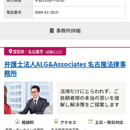
受付時間
平日10:00～18:00
電話番号
0586-82-2810
事務所詳細
愛知県
・
名古屋市
(近隣エリア)
弁護士法人ALG&Associates 名古屋法律事
務所
法律だけにとらわれず、ご
依頼者様の本当の思いを理
解し解決策をご提案します
相談料
アクセス
土日・祝日対応
来所・オンライン法律相
名古屋市営地下鉄