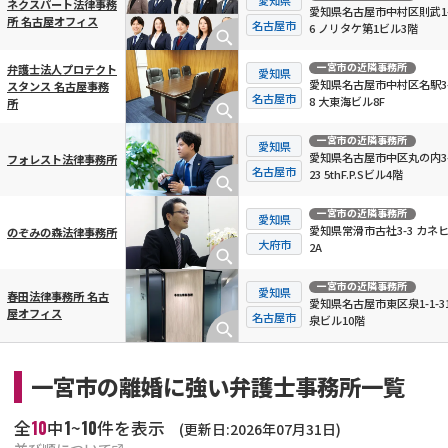
ネクスパート法律事務
愛知県名古屋市中村区則武1-
所 名古屋オフィス
名古屋市
6 ノリタケ第1ビル3階
一宮市
の近隣事務所
弁護士法人プロテクト
愛知県
愛知県名古屋市中村区名駅3-
スタンス 名古屋事務
名古屋市
8 大東海ビル8F
所
一宮市
の近隣事務所
愛知県
愛知県名古屋市中区丸の内3-
フォレスト法律事務所
名古屋市
23 5thF.P.Sビル4階
一宮市
の近隣事務所
愛知県
愛知県常滑市古社3-3 カネ
のぞみの森法律事務所
大府市
2A
一宮市
の近隣事務所
愛知県
春田法律事務所 名古
愛知県名古屋市東区泉1-1-31
屋オフィス
名古屋市
泉ビル10階
一宮市の離婚に強い弁護士事務所一覧
10
1
10
全
中
~
件を表示
(更新日:2026年07月31日)