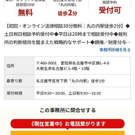
相談予約
談初回30分
「丸の内駅」
受付可
無料
2
徒歩
分
【初回・オンライン法律相談30分無料｜丸の内駅徒歩2分】◆
土日祝日相談予約受付中◆平日は20時まで相談受付中◆裁判
所の判断傾向を踏まえた戦略的なサポート◆親権／財産分与／
事務所詳細を見る
慰謝料など離婚問題を総合的に対応◆ご依頼者様の真のニーズ
を理解してよりよい解決策をご提案
〒
460
-
0003
愛知県名古屋市中区錦1-4-6
住所
大樹生命名古屋ビル4階・10階
最寄り駅
名古屋市営地下鉄「丸の内駅」徒歩2分
受付時間
平日9:30～20:00、土日祝9:30～18:30
この事務所に問合せする
《現在営業中》お電話繋がります