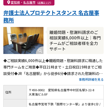
愛知県
・
名古屋市
(近隣エリア)
弁護士法人プロテクトスタンス 名古屋事
務所
離婚問題・慰謝料請求のご
相談実績6,000件以上｜専門
チームがご相談者様を全力
サポート
◆ご相談実績6,000件以上◆離婚問題・慰謝料請求に精通した
専門チームをご用意◆平日21時まで・土日祝日19時までご相
談受付◆JR「名古屋駅」から徒歩6分◆請求された慰謝料の減
事務所詳細を見る
額交渉にも対応◆オンライン相談・電話相談もOK
〒
450
-
0002
愛知県名古屋市中村区名駅3-22-8
住所
大東海ビル8F
名古屋市営地下鉄「国際センター駅」より徒歩1分 /