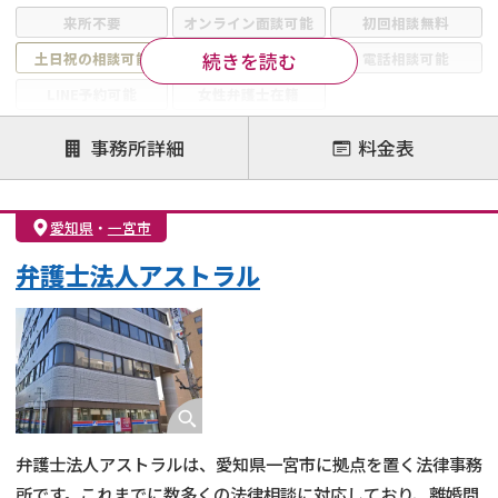
来所不要
オンライン面談可能
初回相談無料
続きを読む
土日祝の相談可能
19時以降電話可能
電話相談可能
LINE予約可能
女性弁護士在籍
注力案件
事務所詳細
料金表
離婚前相談
離婚調停
離婚裁判
親権・面会交流権
DV
モラハラ
愛知県
・
一宮市
不貞・不倫慰謝料請求
国際離婚
養育費問題
弁護士法人アストラル
財産分与
内縁の夫婦
熟年離婚
弁護士法人アストラルは、愛知県一宮市に拠点を置く法律事務
所です。これまでに数多くの法律相談に対応しており、離婚問