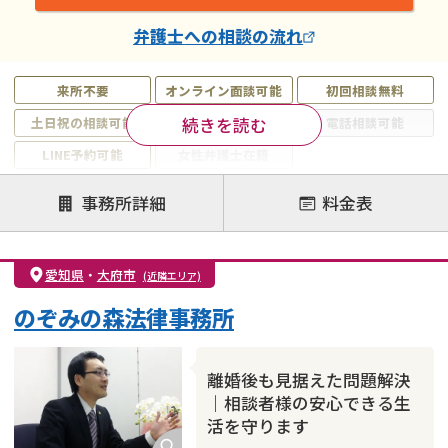
弁護士
への相談の流れ
来所不要
オンライン面談可能
初回相談無料
続きを読む
土日祝の相談可能
19時以降電話可能
電話相談可能
LINE予約可能
女性弁護士在籍
注力案件
事務所詳細
料金表
離婚前相談
離婚調停
離婚裁判
親権・面会交流権
DV
モラハラ
愛知県
・
大府市
(近隣エリア)
不貞・不倫慰謝料請求
国際離婚
養育費問題
のぞみの森法律事務所
財産分与
内縁の夫婦
熟年離婚
離婚後も見据えた問題解決
｜相談者様の安心できる生
活を守ります