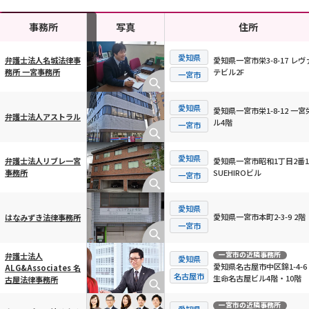
事務所
写真
住所
愛知県
愛知県一宮市栄3-8-17 レヴ
弁護士法人名城法律事
テビル2F
務所 一宮事務所
横スクロール可能
一宮市
愛知県
愛知県一宮市栄1-8-12 一宮
弁護士法人アストラル
ル4階
一宮市
愛知県
愛知県一宮市昭和1丁目2番1
弁護士法人リブレ一宮
SUEHIROビル
事務所
一宮市
愛知県
愛知県一宮市本町2-3-9 2階
はなみずき法律事務所
一宮市
一宮市
の近隣事務所
弁護士法人
愛知県
愛知県名古屋市中区錦1-4-6
ALG&Associates 名
名古屋市
生命名古屋ビル4階・10階
古屋法律事務所
一宮市
の近隣事務所
愛知県