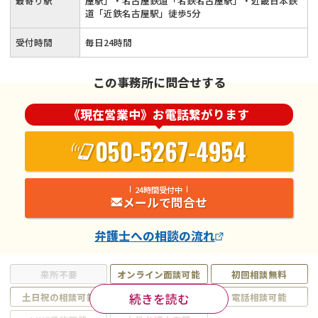
最寄り駅
屋駅」・名古屋鉄道「名鉄名古屋駅」・近畿日本鉄
道「近鉄名古屋駅」徒歩5分
受付時間
毎日24時間
この事務所に問合せする
《現在営業中》お電話繋がります
050-5267-4954
24時間受付中
メールで問合せ
弁護士
への相談の流れ
来所不要
オンライン面談可能
初回相談無料
続きを読む
土日祝の相談可能
19時以降電話可能
電話相談可能