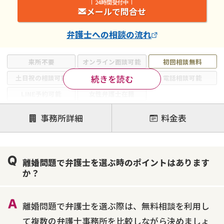
24時間受付中
メールで問合せ
弁護士
への相談の流れ
来所不要
オンライン面談可能
初回相談無料
続きを読む
土日祝の相談可能
19時以降電話可能
電話相談可能
LINE予約可能
女性弁護士在籍
注力案件
事務所詳細
料金表
離婚前相談
離婚調停
離婚裁判
親権・面会交流権
DV
モラハラ
離婚問題で弁護士を選ぶ時のポイントはあります
不貞・不倫慰謝料請求
国際離婚
養育費問題
か？
財産分与
内縁の夫婦
熟年離婚
離婚問題で弁護士を選ぶ際は、無料相談を利用し
て複数の弁護士事務所を比較しながら決めましょ