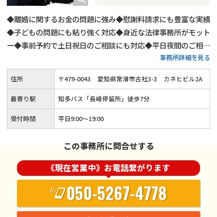
◆離婚に関するお金の問題に強み◆慰謝料請求にも豊富な実績
◆子どもの問題にも粘り強く対応◆身近な法律事務所がモット
ー◆事前予約で土日祝日のご相談にも対応◆平日夜間のご相談
事務所詳細を見る
も可◆ご相談は回数・時間を問わず無料
住所
〒
479
-
0043
愛知県常滑市古社3-3
カネヒビル2A
最寄り駅
知多バス「長峰停留所」徒歩7分
受付時間
平日9:00～19:00
この事務所に問合せする
《現在営業中》お電話繋がります
050-5267-4778