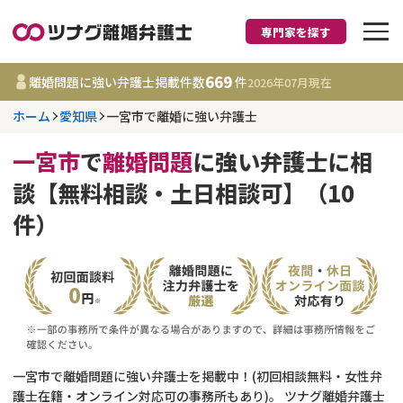
専門家を探す
離婚に強い弁護士
669
離婚問題に強い弁護士掲載件数
件
2026年07月
現在
ホーム
愛知県
一宮市で離婚に強い弁護士
愛知県
一宮市
で
離婚問題
に強い弁護士に相
669
事務所
件
談【無料相談・土日相談可】（10
更新日 :
2026年07月31日
件）
相談内容で探す
離婚前相談
費用相場
離婚裁判
コラム
一宮市で離婚問題に強い弁護士を掲載中！(初回相談無料・女性弁
DV
財産分与
護士在籍・オンライン対応可の事務所もあり)。 ツナグ離婚弁護士