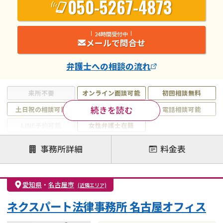
050-5267-4873
24時間受付中
メールで問合せ
弁護士
への相談の流れ
来所不要
オンライン面談可能
初回相談無料
続きを読む
土日祝の相談可能
19時以降電話可能
電話相談可能
LINE予約可能
女性弁護士在籍
注力案件
事務所詳細
料金表
離婚前相談
離婚調停
離婚裁判
親権・面会交流権
DV
モラハラ
愛知県
・
名古屋市
(近隣エリア)
不貞・不倫慰謝料請求
国際離婚
養育費問題
ネクスパート法律事務所 名古屋オフィス
財産分与
内縁の夫婦
熟年離婚