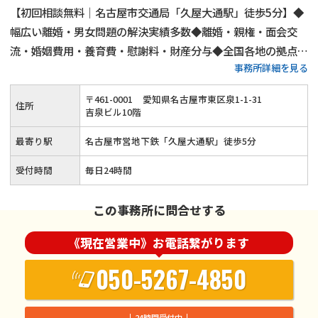
【初回相談無料｜名古屋市交通局「久屋大通駅」徒歩5分】◆
幅広い離婚・男女問題の解決実績多数◆離婚・親権・面会交
流・婚姻費用・養育費・慰謝料・財産分与◆全国各地の拠点と
事務所詳細を見る
離婚問題の知恵や経験を共有し問題解決に役立てています
〒
461
-
0001
愛知県名古屋市東区泉1-1-31
住所
吉泉ビル10階
最寄り駅
名古屋市営地下鉄「久屋大通駅」徒歩5分
受付時間
毎日24時間
この事務所に問合せする
《現在営業中》お電話繋がります
050-5267-4850
24時間受付中