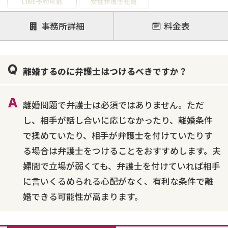
LINE予約可能
女性弁護士在籍
注力案件
事務所詳細
料金表
離婚前相談
離婚調停
離婚裁判
親権・面会交流権
DV
モラハラ
離婚するのに弁護士はつけるべきですか？
不貞・不倫慰謝料請求
国際離婚
養育費問題
財産分与
内縁の夫婦
熟年離婚
離婚問題で弁護士は必須ではありません。ただ
し、相手が話し合いに応じなかったり、離婚条件
で揉めていたり、相手が弁護士を付けていたりす
る場合は弁護士をつけることをおすすめします。夫
婦間で立場が弱くても、弁護士を付けていれば相手
に言いくるめられる心配がなく、有利な条件で離
婚できる可能性が高まります。