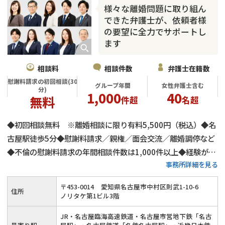
様々な離婚問題に取り組ん
できた弁護士が、依頼者様
の要望に全力でサポートし
ます
相談料
相談件数
弁護士在籍数
慰謝料請求の初回相談(30
グループ年間
女性弁護士含む
分)
1,000
40
無料
件超
名超
◆初回相談無料 ※離婚相談に限り有料5,500円（税込）◆名
古屋駅徒歩5分◆慰謝料請求／親権／面会交流／離婚調停など
◆不倫の慰謝料請求の年間相談件数は1,000件以上◆経験があ
事務所詳細を見る
る弁護士が全力でサポート◆土日祝でもご相談可能なので、お
忙しい方でもお気軽にご連絡ください≪24時間メールでのご
〒
453
-
0014
愛知県名古屋市中村区則武1-10-6
住所
相談受付≫
ノリタケ第1ビル3階
JR・名古屋臨海高速鉄道・名古屋市営地下鉄「名古