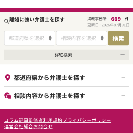
669
離婚に強い弁護士を探す
掲載事務所
件
更新日 :
2026年07月31日
検索
都道府県を選択
相談内容を選択
詳細検索
来所不要
オンライン面談可能
都道府県から
弁護士
を探す
初回相談無料
土日祝の相談可能
19時以降電話可能
電話相談可能
北海道・東北
相談内容から
弁護士
を探す
LINE予約可能
女性弁護士在籍
関東
北海道
青森県
離婚前相談
離婚調停
コラム記事
監修者
利用規約
プライバシーポリシー
離婚裁判
親権・面会交流権
東海
岩手県
東京都
宮城県
神奈川県
運営会社
総合お問合せ