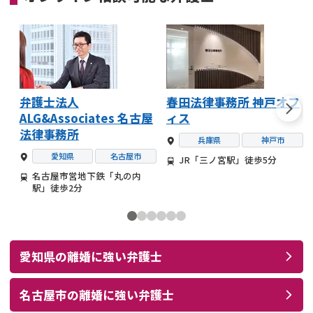
弁護士法人
春田法律事務所 神戸オフ
ALG&Associates 名古屋
ィス
法律事務所
兵庫県
神戸市
愛知県
名古屋市
JR「三ノ宮駅」徒歩5分
名古屋市営地下鉄「丸の内
駅」徒歩2分
愛知県
の
離婚
に強い
弁護士
名古屋市
の
離婚
に強い
弁護士