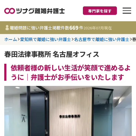
専門家を探す
離婚に強い弁護士
669
離婚問題に強い弁護士掲載件数
件
2026年07月
現在
ホーム
愛知県で離婚に強い弁護士
名古屋市で離婚に強い弁護士
都道府県を選択
春田法律事務所 名古屋オフィス
669
事務所
件
更新日 :
2026年07月31日
依頼者様の新しい生活が笑顔で進めるよ
うに｜弁護士がお手伝いをいたします
相談内容で探す
離婚前相談
費用相場
離婚裁判
コラム
DV
財産分与