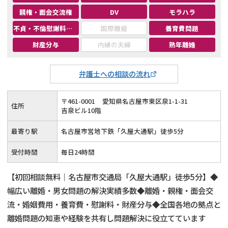
親権・面会交流権
DV
モラハラ
不貞・不倫慰謝料請求
国際離婚
養育費問題
財産分与
内縁の夫婦
熟年離婚
弁護士への相談の流れ
〒
461
-
0001
愛知県名古屋市東区泉1-1-31
住所
吉泉ビル10階
最寄り駅
名古屋市営地下鉄「久屋大通駅」徒歩5分
受付時間
毎日24時間
【初回相談無料｜名古屋市交通局「久屋大通駅」徒歩5分】◆
幅広い離婚・男女問題の解決実績多数◆離婚・親権・面会交
流・婚姻費用・養育費・慰謝料・財産分与◆全国各地の拠点と
離婚問題の知恵や経験を共有し問題解決に役立てています