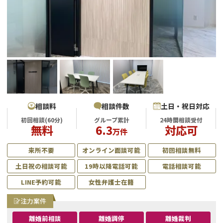
不貞・不倫慰謝料請求
養育費
養育費問題
離婚裁判
内縁の夫婦
慰謝料
国際離婚
相談料
相談件数
土日・祝日対応
初回相談(60分)
グループ累計
24時間相談受付
DV
無料
6.3
対応可
万件
離婚の相談先
来所不要
オンライン面談可能
初回相談無料
土日祝の相談可能
19時以降電話可能
電話相談可能
離婚したくない
LINE予約可能
女性弁護士在籍
その他の男女問題
注力案件
離婚前相談
離婚調停
離婚裁判