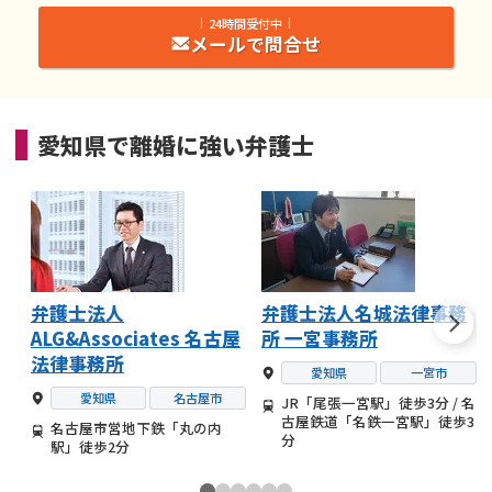
24時間受付中
メールで問合せ
愛知県
で
離婚
に強い
弁護士
弁護士法人
弁護士法人名城法律事務
ALG&Associates 名古屋
所 一宮事務所
法律事務所
愛知県
一宮市
愛知県
名古屋市
JR「尾張一宮駅」徒歩3分 / 名
古屋鉄道「名鉄一宮駅」徒歩3
名古屋市営地下鉄「丸の内
分
駅」徒歩2分