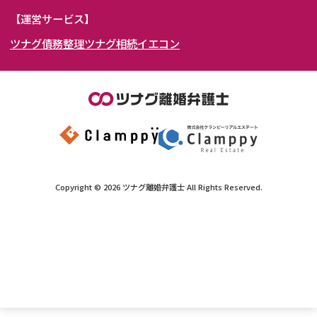
DV
モラハラ
関西
秋田県
埼玉県
愛知県
山形県
千葉県
静岡県
【運営サービス】
不貞・不倫慰謝料請求
国際離婚
ツナグ債務整理
ツナグ相続
イエコン
北陸・甲信越
福島県
茨城県
岐阜県
大阪府
群馬県
山梨県
京都府
養育費問題
財産分与
内縁の夫婦
熟年離婚
中国・四国
栃木県
兵庫県
長野県
奈良県
石川県
九州・沖縄
滋賀県
福井県
広島県
和歌山県
富山県
岡山県
新潟県
山口県
福岡県
三重県
島根県
佐賀県
Copyright ©
2026
ツナグ離婚弁護士
All Rights Reserved.
鳥取県
長崎県
徳島県
熊本県
この事務所に問合せする
香川県
大分県
愛媛県
宮崎県
《現在営業中》お電話繋がります
050-5267-4850
メール
高知県
鹿児島県
沖縄県