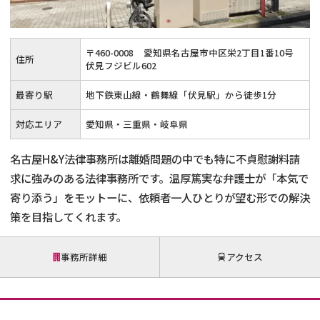
不貞・不倫慰謝料請求
養育費
〒
460
-
0008
愛知県名古屋市中区栄2丁目1番10号
住所
養育費問題
離婚裁判
伏見フジビル602
最寄り駅
地下鉄東山線・鶴舞線「伏見駅」から徒歩1分
内縁の夫婦
慰謝料
対応エリア
愛知県・三重県・岐阜県
国際離婚
名古屋H&Y法律事務所は離婚問題の中でも特に不貞慰謝料請
DV
求に強みのある法律事務所です。温厚篤実な弁護士が「本気で
寄り添う」をモットーに、依頼者一人ひとりが望む形での解決
離婚の相談先
策を目指してくれます。​
離婚したくない
事務所詳細
アクセス
その他の男女問題