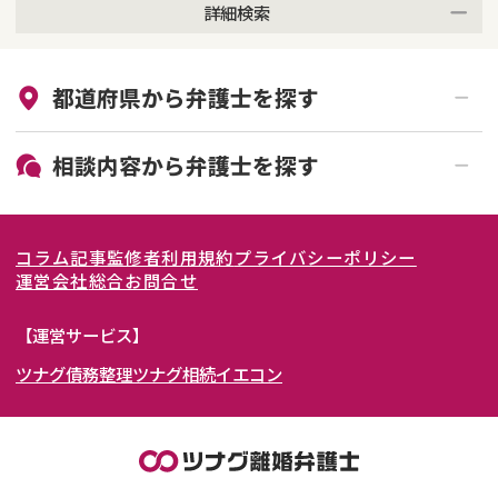
詳細検索
来所不要
オンライン面談可能
都道府県から
弁護士
を探す
初回相談無料
土日祝の相談可能
19時以降電話可能
電話相談可能
北海道・東北
相談内容から
弁護士
を探す
LINE予約可能
女性弁護士在籍
関東
北海道
青森県
離婚前相談
離婚調停
コラム記事
監修者
利用規約
プライバシーポリシー
離婚裁判
親権・面会交流権
東海
岩手県
東京都
宮城県
神奈川県
運営会社
総合お問合せ
DV
モラハラ
関西
秋田県
埼玉県
愛知県
山形県
千葉県
静岡県
【運営サービス】
不貞・不倫慰謝料請求
国際離婚
ツナグ債務整理
ツナグ相続
イエコン
北陸・甲信越
福島県
茨城県
岐阜県
大阪府
群馬県
山梨県
京都府
養育費問題
財産分与
内縁の夫婦
熟年離婚
中国・四国
栃木県
兵庫県
長野県
奈良県
石川県