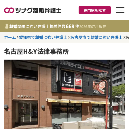
専門家を探す
離婚に強い弁護士
669
離婚問題に強い弁護士掲載件数
件
2026年07月
現在
ホーム
愛知県で離婚に強い弁護士
名古屋市で離婚に強い弁護士
都道府県を選択
名古屋H&Y法律事務所
669
事務所
件
更新日 :
2026年07月31日
相談内容で探す
離婚前相談
費用相場
離婚裁判
コラム
DV
財産分与