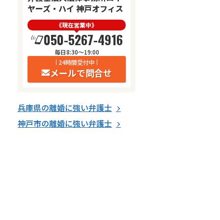
ヤーズ・ハイ 神戸オフィス
《現在営業中》
050-5267-4916
毎日8:30～19:00
24時間受付中
メールで問合せ
兵庫県
の
離婚
に強い
弁護士
神戸市
の
離婚
に強い
弁護士