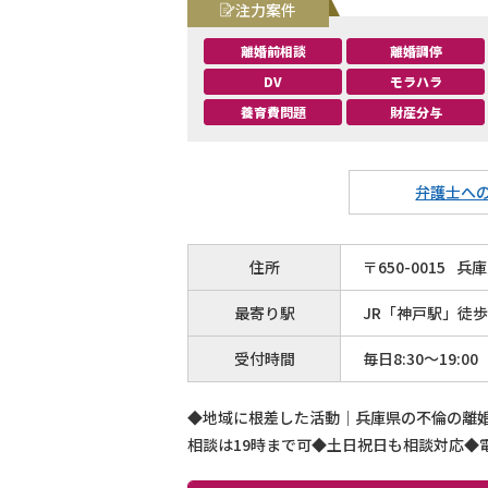
注力案件
離婚前相談
離婚調停
DV
モラハラ
養育費問題
財産分与
弁護士へ
住所
〒
650
-
0015
兵庫
最寄り駅
JR「神戸駅」徒歩
受付時間
毎日8:30～19:00
◆地域に根差した活動｜兵庫県の不倫の離婚
相談は19時まで可◆土日祝日も相談対応◆電