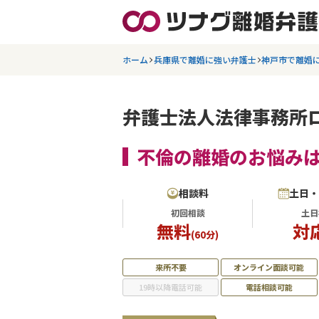
ホーム
兵庫県で離婚に強い弁護士
神戸市で離婚
弁護士法人法律事務所ロ
不倫の離婚のお悩み
相談料
土日
初回相談
土日
無料
対
(60分)
来所不要
オンライン面談可能
19時以降電話可能
電話相談可能