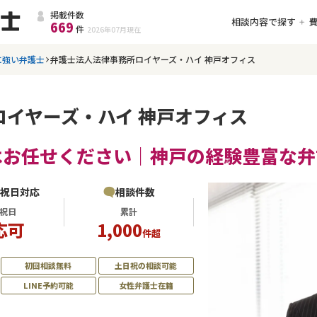
掲載件数
相談内容で探す
669
件
2026年07月
現在
に強い弁護士
弁護士法人法律事務所ロイヤーズ・ハイ 神戸オフィス
イヤーズ・ハイ 神戸オフィス
はお任せください｜神戸の経験豊富な弁
・祝日対応
相談件数
祝日
累計
応可
1,000
件超
初回相談無料
土日祝の相談可能
LINE予約可能
女性弁護士在籍