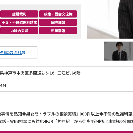
離婚裁判
親権・面会交流権
不貞・不倫慰謝料請求
国際離婚
内縁の夫婦
熟年離婚
の相談の流れ
県神戸市中央区多聞通2-5-16
三江ビル6階
4分
事情を熟知◆男女間トラブルの相談実績1,000件以上◆不倫の慰謝料
話・WEB相談にも対応◆JR「神戸駅」から徒歩4分◆初回相談60分間