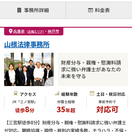
注力案件
事務所詳細
料金表
離婚前相談
離婚調停
離婚裁判
親権・面会交流権
DV
モラハラ
兵庫県
・
神戸市
(近隣エリア)
不貞・不倫慰謝料請求
国際離婚
養育費問題
山根法律事務所
財産分与
内縁の夫婦
熟年離婚
財産分与・親権・慰謝料請
求に強い弁護士があなたの
未来を守る
アクセス
経験年数
土日・祝日対応
JR「三ノ宮駅」
弁護士経験
事前予約で
8
35
対応可
徒歩
分
年超
【三宮駅徒歩8分】財産分与・親権・慰謝料請求に強い弁護士
が対応。離婚協議・調停・裁判の実績多数。モラハラ・不倫・