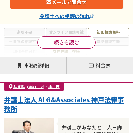
メールで問合せ
弁護士
への相談の流れ
来所不要
オンライン面談可能
初回相談無料
続きを読む
土日祝の相談可能
19時以降電話可能
電話相談可能
LINE予約可能
女性弁護士在籍
注力案件
事務所詳細
料金表
離婚前相談
離婚調停
離婚裁判
親権・面会交流権
DV
モラハラ
兵庫県
・
神戸市
(近隣エリア)
不貞・不倫慰謝料請求
国際離婚
養育費問題
弁護士法人 ALG&Associates 神戸法律事
財産分与
内縁の夫婦
熟年離婚
務所
弁護士があなたと二人三脚