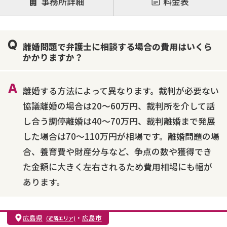
事務所詳細
料金表
離婚前相談
離婚調停
離婚裁判
親権・面会交流権
DV
モラハラ
離婚問題で弁護士に相談する場合の費用はいくら
不貞・不倫慰謝料請求
国際離婚
養育費問題
かかりますか？
財産分与
内縁の夫婦
熟年離婚
離婚する方法によって異なります。裁判が必要ない
協議離婚の場合は20～60万円、裁判所を介して話
し合う調停離婚は40～70万円、裁判離婚まで発展
した場合は70～110万円が相場です。離婚問題の場
合、養育費や財産分与など、争点の数や獲得でき
た金額に大きく左右されるため費用相場にも幅が
あります。
広島県
・
広島市
(近隣エリア)