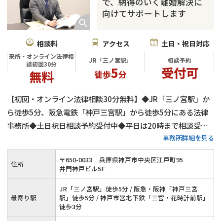
で、納得のいく離婚解決に
向けてサポートします
相談料
アクセス
土日・祝日対応
来所・オンライン法律相
JR「三ノ宮駅」
相談予約
談初回30分
5
受付可
無料
徒歩
分
【初回・オンライン法律相談30分無料】◆JR「三ノ宮駅」か
ら徒歩5分、阪急電鉄「神戸三宮駅」から徒歩5分にある法律
事務所◆土日祝日相談予約受付中◆平日は20時まで相談受付
事務所詳細を見る
中◆兵庫県全域に対応◆蓄積された知見とノウハウを活かして
離婚問題を解決◆離婚問題を得意とする弁護士が在籍
〒
650
-
0033
兵庫県神戸市中央区江戸町95
住所
井門神戸ビル5F
JR「三ノ宮駅」徒歩5分 / 阪急・阪神「神戸三宮
最寄り駅
駅」徒歩5分 / 神戸市営地下鉄「三宮・花時計前駅」
徒歩3分