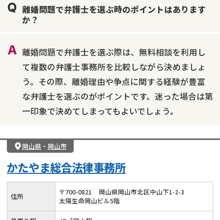
離婚問題で弁護士を選ぶ時のポイントはあります
不貞・不倫慰謝料請求
国際離婚
養育費問題
か？
財産分与
内縁の夫婦
熟年離婚
離婚問題で弁護士を選ぶ際は、無料相談を利用し
て複数の弁護士事務所を比較しながら決めましょ
う。その際、離婚理由や争点に関する経験が豊富
な弁護士を選ぶのがポイントです。迷った場合は第
一印象で決めてしまってもよいでしょう。
岡山県
・
岡山市
かたやま総合法律事務所
〒
700
-
0821
岡山県岡山市北区中山下1-2-3
住所
太陽生命岡山ビル5階