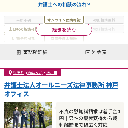
弁護士
への相談の流れ
来所不要
オンライン面談可能
初回相談無料
続きを読む
土日祝の相談可能
19時以降電話可能
電話相談可能
LINE予約可能
女性弁護士在籍
注力案件
事務所詳細
料金表
離婚前相談
離婚調停
離婚裁判
親権・面会交流権
DV
モラハラ
兵庫県
・
神戸市
(近隣エリア)
不貞・不倫慰謝料請求
国際離婚
養育費問題
弁護士法人オールニーズ法律事務所 神戸
財産分与
内縁の夫婦
熟年離婚
オフィス
不貞の慰謝料請求は着手金0
円｜男性の親権獲得から裁
判離婚まで幅広く対応