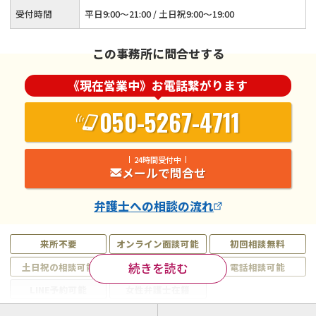
受付時間
平日9:00～21:00 / 土日祝9:00～19:00
この事務所に問合せする
《現在営業中》お電話繋がります
050-5267-4711
24時間受付中
メールで問合せ
弁護士
への相談の流れ
来所不要
オンライン面談可能
初回相談無料
続きを読む
土日祝の相談可能
19時以降電話可能
電話相談可能
LINE予約可能
女性弁護士在籍