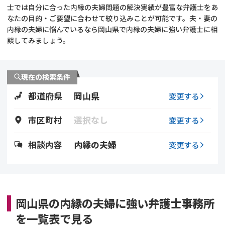
士では自分に合った内縁の夫婦問題の解決実績が豊富な弁護士をあ
なたの目的・ご要望に合わせて絞り込みことが可能です。夫・妻の
不貞・不倫慰謝料請求
養育費
内縁の夫婦に悩んでいるなら岡山県で内縁の夫婦に強い弁護士に相
談してみましょう。
養育費問題
離婚裁判
内縁の夫婦
慰謝料
現在の検索条件
都道府県
岡山県
変更する
国際離婚
市区町村
選択なし
変更する
DV
相談内容
内縁の夫婦
変更する
離婚の相談先
離婚したくない
岡山県の内縁の夫婦に強い弁護士事務所
その他の男女問題
を一覧表で見る