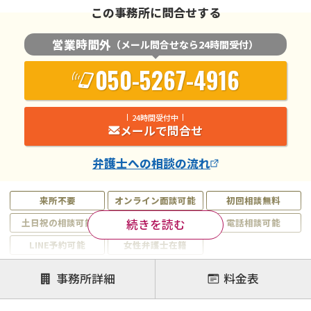
この事務所に問合せする
営業時間外
（メール問合せなら24時間受付）
050-5267-4916
24時間受付中
メールで問合せ
弁護士
への相談の流れ
来所不要
オンライン面談可能
初回相談無料
続きを読む
土日祝の相談可能
19時以降電話可能
電話相談可能
LINE予約可能
女性弁護士在籍
注力案件
事務所詳細
料金表
離婚前相談
離婚調停
離婚裁判