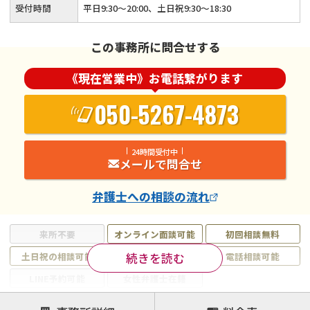
受付時間
平日9:30～20:00、土日祝9:30～18:30
この事務所に問合せする
《現在営業中》お電話繋がります
050-5267-4873
24時間受付中
メールで問合せ
弁護士
への相談の流れ
来所不要
オンライン面談可能
初回相談無料
続きを読む
土日祝の相談可能
19時以降電話可能
電話相談可能
LINE予約可能
女性弁護士在籍
注力案件