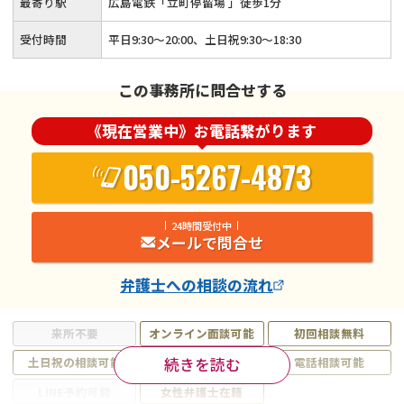
最寄り駅
広島電鉄「立町停留場 」徒歩1分
受付時間
平日9:30～20:00、土日祝9:30～18:30
この事務所に問合せする
《現在営業中》お電話繋がります
050-5267-4873
24時間受付中
メールで問合せ
弁護士
への相談の流れ
来所不要
オンライン面談可能
初回相談無料
続きを読む
土日祝の相談可能
19時以降電話可能
電話相談可能
LINE予約可能
女性弁護士在籍