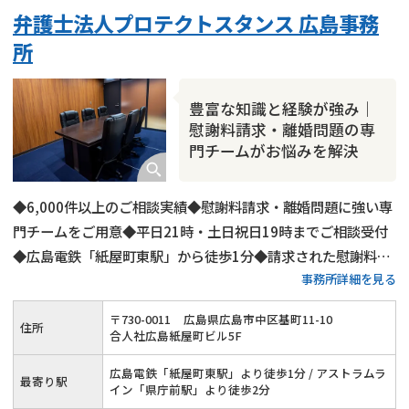
弁護士法人プロテクトスタンス 広島事務
所
豊富な知識と経験が強み｜
慰謝料請求・離婚問題の専
門チームがお悩みを解決
◆6,000件以上のご相談実績◆慰謝料請求・離婚問題に強い専
門チームをご用意◆平日21時・土日祝日19時までご相談受付
◆広島電鉄「紙屋町東駅」から徒歩1分◆請求された慰謝料の
事務所詳細を見る
減額交渉にも対応◆オンライン・電話相談も可能
〒
730
-
0011
広島県広島市中区基町11-10
住所
合人社広島紙屋町ビル5F
広島電鉄「紙屋町東駅」より徒歩1分 / アストラムラ
最寄り駅
イン「県庁前駅」より徒歩2分