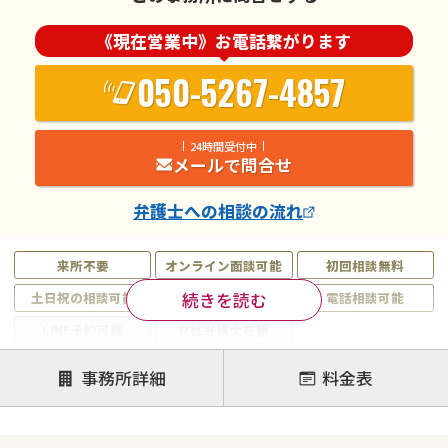
《現在営業中》お電話繋がります
050-5267-4857
24時間受付中
メールで問合せ
弁護士
への相談の流れ
来所不要
オンライン面談可能
初回相談無料
続きを読む
土日祝の相談可能
19時以降電話可能
電話相談可能
LINE予約可能
女性弁護士在籍
注力案件
事務所詳細
料金表
離婚前相談
離婚調停
離婚裁判
親権・面会交流権
DV
モラハラ