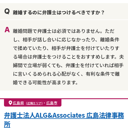
親権・面会交流権
DV
モラハラ
離婚するのに弁護士はつけるべきですか？
不貞・不倫慰謝料請求
国際離婚
養育費問題
財産分与
内縁の夫婦
熟年離婚
離婚問題で弁護士は必須ではありません。ただ
し、相手が話し合いに応じなかったり、離婚条件
で揉めていたり、相手が弁護士を付けていたりす
る場合は弁護士をつけることをおすすめします。夫
婦間で立場が弱くても、弁護士を付けていれば相手
に言いくるめられる心配がなく、有利な条件で離
婚できる可能性が高まります。
広島県
・
広島市
(近隣エリア)
弁護士法人ALG&Associates 広島法律事務
所