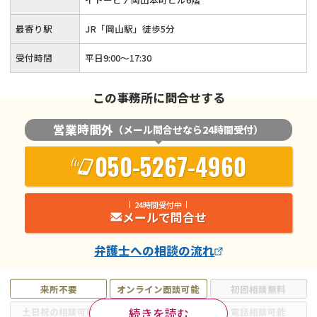
最寄り駅
JR「岡山駅」徒歩5分
受付時間
平日9:00〜17:30
この事務所に問合せする
営業時間外
（メール問合せなら24時間受付）
050-5267-4960
24時間受付中
メールで問合せ
弁護士
への相談の流れ
来所不要
オンライン面談可能
初回相談無料
続きを読む
土日祝の相談可能
19時以降電話可能
電話相談可能