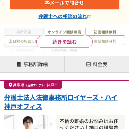
メールで問合せ
弁護士
への相談の流れ
来所不要
オンライン面談可能
初回相談無料
続きを読む
土日祝の相談可能
19時以降電話可能
電話相談可能
LINE予約可能
女性弁護士在籍
注力案件
事務所詳細
料金表
離婚前相談
離婚調停
離婚裁判
親権・面会交流権
DV
モラハラ
兵庫県
・
神戸市
(近隣エリア)
不貞・不倫慰謝料請求
国際離婚
養育費問題
弁護士法人法律事務所ロイヤーズ・ハイ
財産分与
内縁の夫婦
熟年離婚
神戸オフィス
不倫の離婚のお悩みはお任
せください｜神戸の経験豊