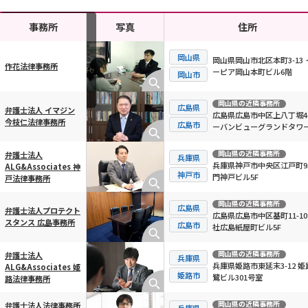
事務所
写真
住所
岡山県
岡山県岡山市北区本町3-13 
作花法律事務所
ーピア岡山本町ビル6階
横スクロール可能
岡山市
岡山県
の近隣事務所
広島県
弁護士法人 イマジン
広島県広島市中区上八丁堀4-
今枝仁法律事務所
広島市
ーバンビューグランドタワ
1112号
岡山県
の近隣事務所
弁護士法人
兵庫県
兵庫県神戸市中央区江戸町95
ALG&Associates 神
神戸市
門神戸ビル5F
戸法律事務所
岡山県
の近隣事務所
広島県
弁護士法人プロテクト
広島県広島市中区基町11-10
スタンス 広島事務所
広島市
社広島紙屋町ビル5F
岡山県
の近隣事務所
弁護士法人
兵庫県
兵庫県姫路市東延末3-12 姫
ALG&Associates 姫
姫路市
鷺ビル301号室
路法律事務所
岡山県
の近隣事務所
弁護士法人法律事務所
兵庫県