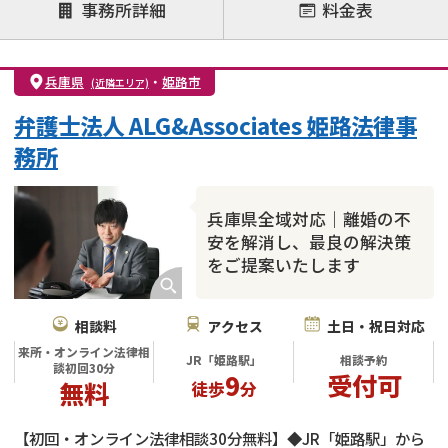
注力案件
事務所詳細
料金表
離婚前相談
離婚調停
離婚裁判
親権・面会交流権
DV
モラハラ
兵庫県
・
姫路市
(近隣エリア)
不貞・不倫慰謝料請求
国際離婚
養育費問題
弁護士法人 ALG&Associates 姫路法律事
財産分与
内縁の夫婦
熟年離婚
務所
兵庫県全域対応｜離婚の不
安を解消し、最良の解決策
をご提案いたします
相談料
アクセス
土日・祝日対応
来所・オンライン法律相
JR「姫路駅」
相談予約
談初回30分
9
受付可
無料
徒歩
分
【初回・オンライン法律相談30分無料】◆JR「姫路駅」から