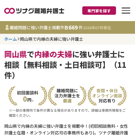
専門家を探す
離婚に強い弁護士
669
離婚問題に強い弁護士掲載件数
件
2026年07月
現在
ホーム
岡山県で内縁の夫婦に強い弁護士
岡山県
岡山県
で
内縁の夫婦
に強い弁護士に
669
事務所
件
相談【無料相談・土日相談可】（11
更新日 :
2026年07月31日
件）
相談内容で探す
離婚前相談
費用相場
離婚裁判
コラム
岡山県で内縁の夫婦に強い弁護士を掲載中！(初回相談無料・女性
DV
財産分与
弁護士在籍・オンライン対応可の事務所もあり)。ツナグ離婚弁護