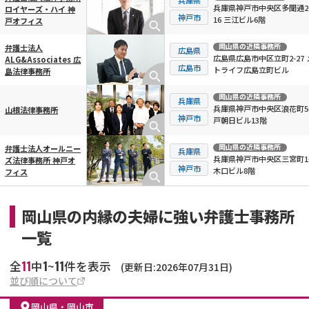
兵庫県神戸市中央区多聞通2-
ロイヤーズ・ハイ 神
神戸市
16 三江ビル6階
戸オフィス
岡山県
の近隣事務所
弁護士法人
広島県
広島県広島市中区立町2-27 
ALG&Associates 広
広島市
トライフ広島立町ビル
島法律事務所
岡山県
の近隣事務所
兵庫県
兵庫県神戸市中央区浪花町59
山根法律事務所
神戸市
戸朝日ビル13階
岡山県
の近隣事務所
弁護士法人オールニー
兵庫県
兵庫県神戸市中央区三宮町1-
ズ法律事務所 神戸オ
神戸市
木口ビル8階
フィス
岡山県の内縁の夫婦に強い弁護士事務所
一覧
11
1
11
全
中
~
件を表示
(更新日:2026年07月31日)
並び順について
岡山県
・
岡山市