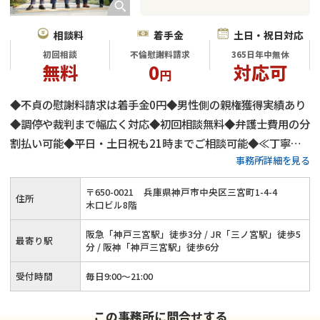
相談料
着手金
土日・祝日対応
初回相談
不倫慰謝料請求
365日年中無休
無料
0
対応可
円
◆不貞の慰謝料請求は着手金0円◆男性側の親権獲得実績あり
◆調停や裁判まで幅広く対応◆初回相談無料◆弁護士費用の分
割払い可能◆平日・土日祝も21時までご相談可能◆≪丁寧な
事務所詳細を見る
説明と迅速な対応を心がけております≫
〒
650
-
0021
兵庫県神戸市中央区三宮町1-4-4
住所
木口ビル8階
阪急「神戸三宮駅」徒歩3分 / JR「三ノ宮駅」徒歩5
最寄り駅
分 / 阪神「神戸三宮駅」徒歩6分
受付時間
毎日9:00〜21:00
この事務所に問合せする