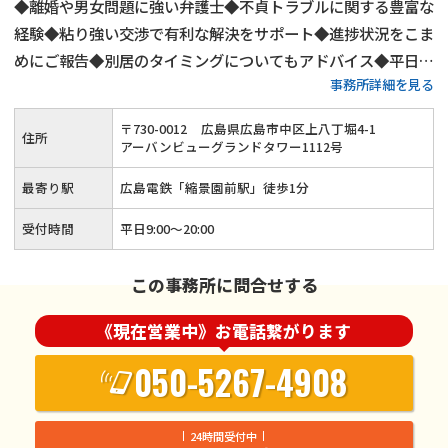
◆離婚や男女問題に強い弁護士◆不貞トラブルに関する豊富な
経験◆粘り強い交渉で有利な解決をサポート◆進捗状況をこま
めにご報告◆別居のタイミングについてもアドバイス◆平日9
事務所詳細を見る
時～20時まで相談受付◆夜間・土日祝も対応可能◆初回相談
無料◆広島電鉄「縮景園前駅」徒歩1分
〒
730
-
0012
広島県広島市中区上八丁堀4-1
住所
アーバンビューグランドタワー1112号
最寄り駅
広島電鉄「縮景園前駅」徒歩1分
受付時間
平日9:00～20:00
この事務所に問合せする
《現在営業中》お電話繋がります
050-5267-4908
24時間受付中