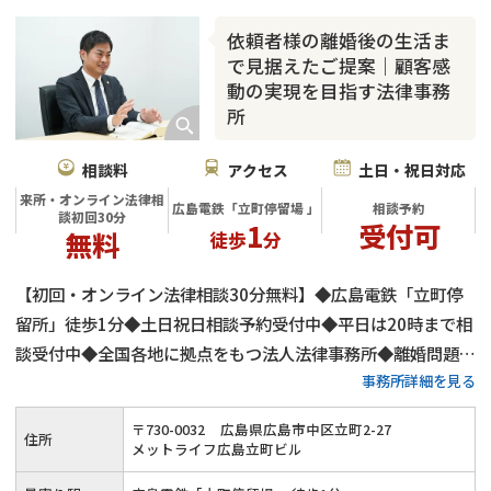
依頼者様の離婚後の生活ま
で見据えたご提案｜顧客感
動の実現を目指す法律事務
所
相談料
アクセス
土日・祝日対応
来所・オンライン法律相
広島電鉄「立町停留場 」
相談予約
談初回30分
1
受付可
無料
徒歩
分
【初回・オンライン法律相談30分無料】◆広島電鉄「立町停
留所」徒歩1分◆土日祝日相談予約受付中◆平日は20時まで相
談受付中◆全国各地に拠点をもつ法人法律事務所◆離婚問題を
事務所詳細を見る
得意とする弁護士が在籍◆法人として8万件を超える離婚問題
を受任◆依頼者様のことを一番に考えた弁護活動を心がけてい
〒
730
-
0032
広島県広島市中区立町2-27
住所
ます
メットライフ広島立町ビル