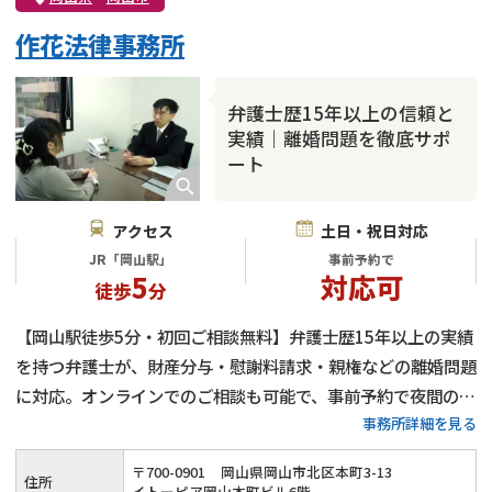
作花法律事務所
弁護士歴15年以上の信頼と
実績｜離婚問題を徹底サポ
ート
アクセス
土日・祝日対応
JR「岡山駅」
事前予約で
5
対応可
徒歩
分
【岡山駅徒歩5分・初回ご相談無料】弁護士歴15年以上の実績
を持つ弁護士が、財産分与・慰謝料請求・親権などの離婚問題
に対応。オンラインでのご相談も可能で、事前予約で夜間のご
事務所詳細を見る
相談も可能です。話合いで解決できない離婚問題は弁護士にお
任せください。
〒
700
-
0901
岡山県岡山市北区本町3-13
住所
イトーピア岡山本町ビル6階