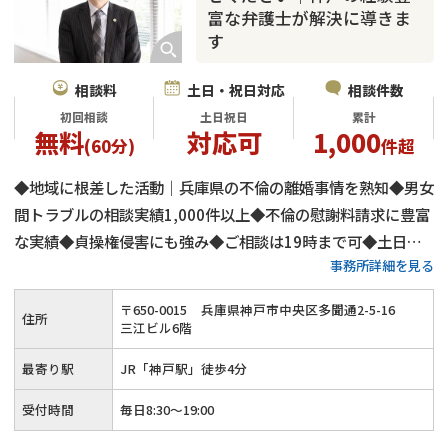
富な弁護士が解決に導きま
す
相談料
土日・祝日対応
相談件数
初回相談
土日祝日
累計
無料
対応可
1,000
(60分)
件超
◆地域に根差した活動｜兵庫県の不倫の離婚事情を熟知◆男女
間トラブルの相談実績1,000件以上◆不倫の慰謝料請求に豊富
な実績◆貞操権侵害にも強み◆ご相談は19時まで可◆土日祝
事務所詳細を見る
日も相談対応◆電話・WEB相談にも対応◆JR「神戸駅」から
徒歩4分◆初回相談60分間無料
〒
650
-
0015
兵庫県神戸市中央区多聞通2-5-16
住所
三江ビル6階
最寄り駅
JR「神戸駅」徒歩4分
受付時間
毎日8:30～19:00