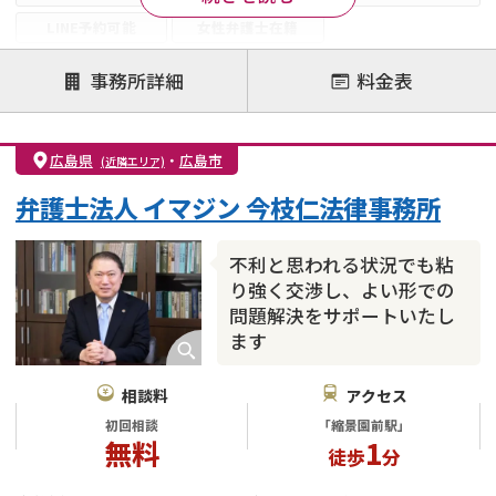
LINE予約可能
女性弁護士在籍
注力案件
事務所詳細
料金表
離婚前相談
離婚調停
離婚裁判
親権・面会交流権
DV
モラハラ
広島県
・
広島市
(近隣エリア)
不貞・不倫慰謝料請求
国際離婚
養育費問題
弁護士法人 イマジン 今枝仁法律事務所
財産分与
内縁の夫婦
熟年離婚
不利と思われる状況でも粘
り強く交渉し、よい形での
問題解決をサポートいたし
ます
相談料
アクセス
初回相談
「縮景園前駅」
無料
1
徒歩
分