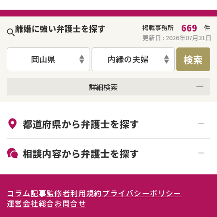
669
離婚に強い弁護士を探す
掲載事務所
件
更新日 :
2026年07月31日
検索
岡山県
内縁の夫婦
詳細検索
来所不要
オンライン面談可能
都道府県から
弁護士
を探す
初回相談無料
土日祝の相談可能
19時以降電話可能
電話相談可能
北海道・東北
相談内容から
弁護士
を探す
LINE予約可能
女性弁護士在籍
関東
北海道
青森県
離婚前相談
離婚調停
コラム記事
監修者
利用規約
プライバシーポリシー
離婚裁判
親権・面会交流権
東海
岩手県
東京都
宮城県
神奈川県
運営会社
総合お問合せ
DV
モラハラ