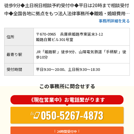
徒歩9分◆土日祝日相談予約受付中◆平日は20時まで相談受付
中◆全国各地に拠点をもつ法人法律事務所◆離婚・婚姻費用・
事務所詳細を見る
財産分与・親権・養育費など幅広い離婚問題に対応
〒
670
-
0965
兵庫県姫路市東延末3-12
住所
姫路白鷺ビル301号室
JR「姫路駅 」徒歩9分、山陽電気鉄道「手柄駅 」徒
最寄り駅
歩10分
受付時間
平日9:30～20:00、土日祝9:30～18:30
この事務所に問合せする
《現在営業中》お電話繋がります
050-5267-4873
24時間受付中