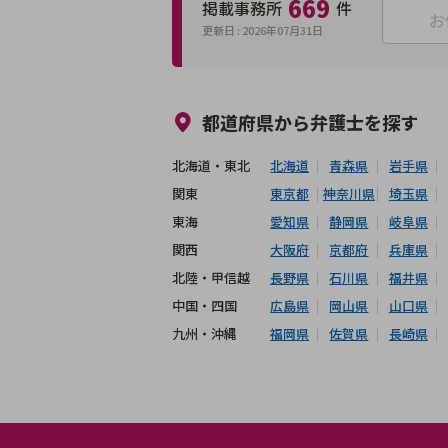
669
掲載事務所
件
お
更新日 :
2026年07月31日
来所不要
オンライン面談可能
都道府県から
弁護士
を探す
北海道・東北
北海道
青森県
岩手県
関東
東京都
神奈川県
埼玉県
東海
愛知県
静岡県
岐阜県
関西
大阪府
京都府
兵庫県
北陸・甲信越
長野県
石川県
福井県
中国・四国
広島県
岡山県
山口県
九州・沖縄
福岡県
佐賀県
長崎県