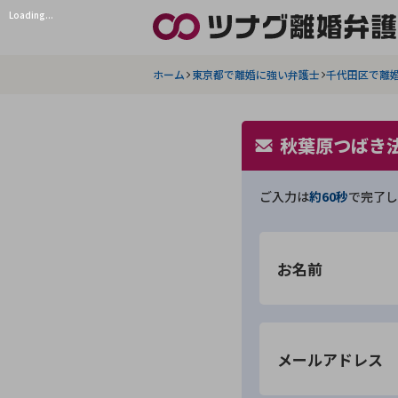
Loading...
ホーム
東京都で離婚に強い弁護士
千代田区で離
秋葉原つばき
ご入力は
約60秒
で完了し
お名前
メールアドレス