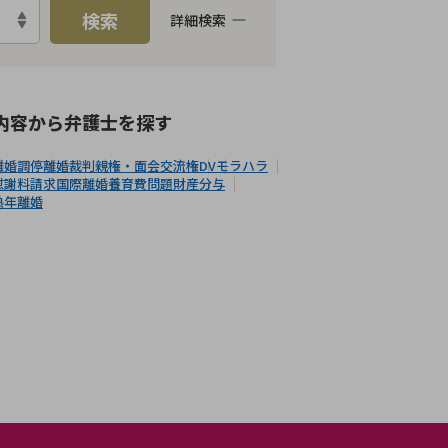
検索
詳細検索
E予約可能
女性弁護士在籍
内容から
弁護士
を探す
離婚調停
離婚裁判
親権・面会交流権
DV
モラハラ
慰謝料請求
国際離婚
養育費問題
財産分与
熟年離婚