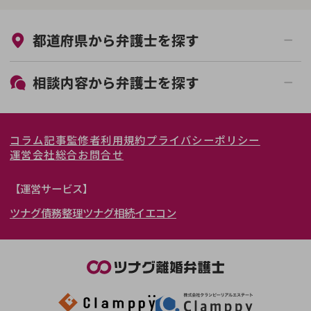
来所不要
オンライン面談可能
都道府県から
弁護士
を探す
初回相談無料
土日祝の相談可能
19時以降電話可能
電話相談可能
北海道・東北
相談内容から
弁護士
を探す
LINE予約可能
女性弁護士在籍
関東
北海道
青森県
離婚前相談
離婚調停
コラム記事
監修者
利用規約
プライバシーポリシー
離婚裁判
親権・面会交流権
東海
岩手県
東京都
宮城県
神奈川県
運営会社
総合お問合せ
DV
モラハラ
関西
秋田県
埼玉県
愛知県
山形県
千葉県
静岡県
【運営サービス】
不貞・不倫慰謝料請求
国際離婚
ツナグ債務整理
ツナグ相続
イエコン
北陸・甲信越
福島県
茨城県
岐阜県
大阪府
群馬県
山梨県
京都府
養育費問題
財産分与
内縁の夫婦
熟年離婚
中国・四国
栃木県
兵庫県
長野県
奈良県
石川県
九州・沖縄
滋賀県
福井県
広島県
和歌山県
富山県
岡山県