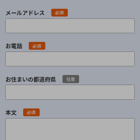
不貞・不倫慰謝料請求
養育費
メールアドレス
必須
養育費問題
離婚裁判
内縁の夫婦
慰謝料
お電話
必須
国際離婚
DV
お住まいの都道府県
任意
離婚の相談先
離婚したくない
本文
必須
その他の男女問題