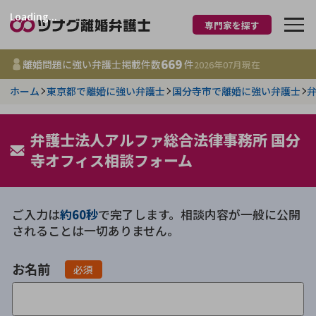
Loading...
専門家を探す
離婚に強い弁護士
669
離婚問題に強い弁護士掲載件数
件
2026年07月
現在
ホーム
東京都で離婚に強い弁護士
国分寺市で離婚に強い弁護士
都道府県を選択
669
弁護士法人アルファ総合法律事務所 国分
事務所
件
更新日 :
2026年07月31日
寺オフィス相談フォーム
相談内容で探す
ご入力は
約60秒
で完了します。相談内容が一般に公開
されることは一切ありません。
離婚前相談
費用相場
お名前
離婚裁判
コラム
必須
DV
財産分与