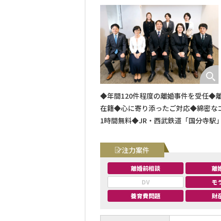
◆年間120件程度の離婚事件を受任
在籍◆心に寄り添ったご対応◆綿密な
1時間無料◆JR・西武鉄道「国分寺駅
注力案件
離婚前相談
離
DV
モ
養育費問題
財