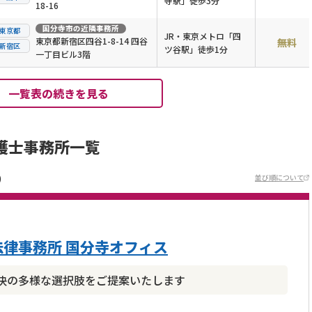
寺駅」徒歩3分
18-16
国分寺市
の近隣事務所
東京都
JR・東京メトロ「四
東京都新宿区四谷1-8-14 四谷
無料
新宿区
ツ谷駅」徒歩1分
一丁目ビル3階
一覧表の続きを見る
護士事務所一覧
)
並び順について
律事務所 国分寺オフィス
決の多様な選択肢をご提案いたします