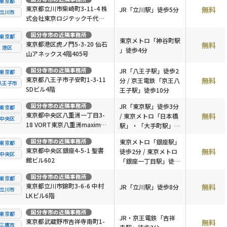
東京都
東京都立川市柴崎町3-11-4 株
無料
JR「立川駅」徒歩5分
立川市
式会社東京ロジテック千代田
ビル2階
国分寺市
の近隣事務所
東京都
東京メトロ「神谷町駅
東京都港区虎ノ門5-3-20 仙石
無料
港区
」徒歩4分
山アネックス4階405号
国分寺市
の近隣事務所
JR「八王子駅」徒歩2
東京都
東京都八王子市子安町1-3-11
無料
分 / 京王電鉄「京王八
八王子市
SDビル4階
王子駅」徒歩10分
国分寺市
の近隣事務所
JR「東京駅」徒歩3分
東京都
東京都中央区八重洲一丁目3-
無料
/ 東京メトロ「日本橋
中央区
18 VORT東京八重洲maxim7
駅」・「大手町駅」徒
階
歩2分
国分寺市
の近隣事務所
東京メトロ「銀座駅」
東京都
東京都中央区銀座4-5-1 聖書
無料
徒歩2分 / 東京メトロ
中央区
館ビル602
「銀座一丁目駅」徒歩
6分
国分寺市
の近隣事務所
東京都
東京都立川市錦町3-6-6 中村
無料
JR「立川駅」徒歩8分
立川市
LKビル6階
国分寺市
の近隣事務所
東京都
JR・京王電鉄「吉祥
東京都武蔵野市吉祥寺南町1-
無料
三鷹市