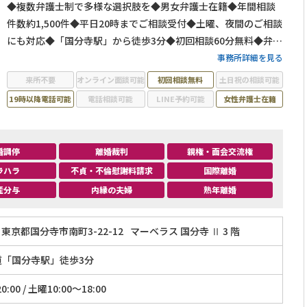
◆複数弁護士制で多様な選択肢を◆男女弁護士在籍◆年間相談
件数約1,500件◆平日20時までご相談受付◆土曜、夜間のご相談
にも対応◆「国分寺駅」から徒歩3分◆初回相談60分無料◆弁護
士費用の分割払いも可◆養育費・財産分与・慰謝料請求に強み
事務所詳細を見る
◆代理交渉もご対応可
来所不要
オンライン面談可能
初回相談無料
土日祝の相談可能
19時以降電話可能
電話相談可能
LINE予約可能
女性弁護士在籍
婚調停
離婚裁判
親権・面会交流権
ラハラ
不貞・不倫慰謝料請求
国際離婚
産分与
内縁の夫婦
熟年離婚
東京都国分寺市南町3-22-12
マーベラス 国分寺 Ⅱ 3 階
道「国分寺駅」徒歩3分
:00 / 土曜10:00～18:00