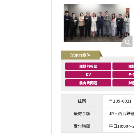
注力案件
離婚前相談
離
DV
モ
養育費問題
財
住所
〒
185
-
0021
最寄り駅
JR・西武鉄
受付時間
平日10:00～20