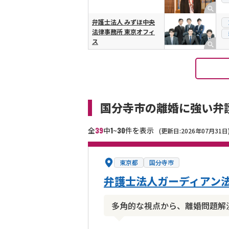
弁護士法人 みずほ中央
法律事務所 東京オフィ
ス
国分寺市の離婚に強い弁
39
1
30
全
中
~
件を表示
(更新日:2026年07月31日
東京都
国分寺市
弁護士法人ガーディアン法
多角的な視点から、離婚問題解