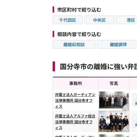
市区町村で絞り込む
千代田区
中央区
港区
江東区
品川区
目黒
相談内容で絞り込む
杉並区
豊島区
北区
離婚前相談
離婚調停
葛飾区
江戸川区
八王子
不貞・不倫慰謝料請
モラハラ
求
町田市
小金井市
日野
国分寺市の離婚に強い弁
内縁の夫婦
熟年離婚
清瀬市
稲城市
多摩
事務所
写真
弁護士法人ガーディアン
法律事務所 国分寺オフ
横スクロール可能
ィス
弁護士法人アルファ総合
法律事務所 国分寺オフ
ィス