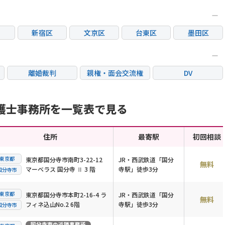
新宿区
文京区
台東区
墨田区
区
大田区
世田谷区
渋谷区
中野区
荒川区
板橋区
練馬区
足立区
離婚裁判
親権・面会交流権
DV
市
立川市
三鷹市
府中市
調布市
国際離婚
養育費問題
財産分与
市
東村山市
国分寺市
狛江市
東大和市
護士事務所を一覧表で見る
市
住所
最寄駅
初回相談
東京都
東京都国分寺市南町3-22-12
JR・西武鉄道「国分
無料
マーベラス 国分寺 Ⅱ 3 階
寺駅」徒歩3分
国分寺市
東京都
東京都国分寺市本町2-16-4 ラ
JR・西武鉄道「国分
無料
フィネ込山No.2 6階
寺駅」徒歩3分
国分寺市
国分寺市
の近隣事務所