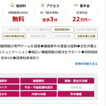
相談料
アクセス
着手金
初回相談(60分)
JR「国分寺駅」
交渉対応
無料
3
22
徒歩
分
万円～
来所不要
オンライン面談可能
初回相談無料
土日祝の相談可能
19時以降電話可能
電話相談可能
LINE予約可能
女性弁護士在籍
◆離婚問題の専門チームを設置◆離婚事件の豊富な経験◆女性弁護士
コミュニケーション◆幅広い離婚問題の解決をサポート◆初回相談
」徒歩3分◆提携駐車場有り
事務所詳細を見る
婚調停
離婚裁判
親権・面会交流権
ラハラ
不貞・不倫慰謝料請求
国際離婚
産分与
内縁の夫婦
熟年離婚