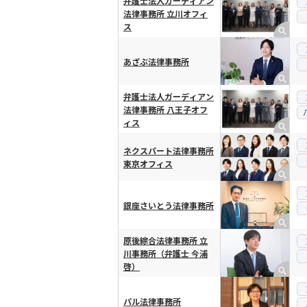
弁護士法人ガーディアン
法律事務所 立川オフィ
ス
あざぶ法律事務所
弁護士法人ガーディアン
法律事務所 八王子オフ
ィス
ネクスパート法律事務所
東京オフィス
銀座さいとう法律事務所
原後綜合法律事務所 立
川事務所（弁護士 今浦
啓）
パル法律事務所