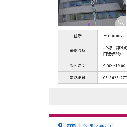
住所
〒
130
-
0022
JR線「錦糸
最寄り駅
口徒歩3分
受付時間
9:00～19:00
電話番号
03-5625-27
東京都
立川市
(近隣エリア)