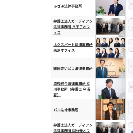
あざぶ法律事務所
弁護士法人ガーディアン
法律事務所 八王子オフ
ィス
ネクスパート法律事務所
東京オフィス
銀座さいとう法律事務所
原後綜合法律事務所 立
川事務所（弁護士 今浦
啓）
パル法律事務所
弁護士法人ガーディアン
法律事務所 国分寺オフ