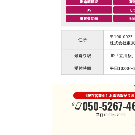
離婚前相談
離
DV
モ
養育費問題
財
〒
190
-
0023
住所
株式会社東京
最寄り駅
JR「立川駅
受付時間
平日10:00～2
《現在営業中》お電話繋がりま
050-5267-4
平日10:00～20:00