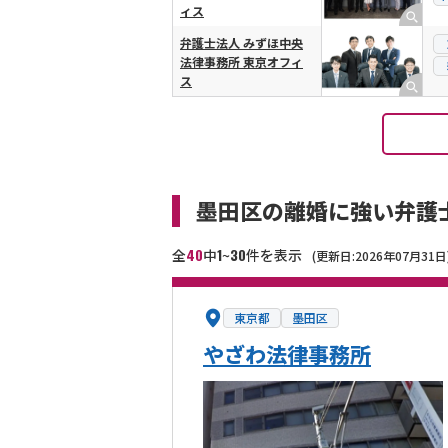
ィス
弁護士法人 みずほ中央
法律事務所 東京オフィ
ス
墨田区の離婚に強い弁護
40
1
30
全
中
~
件を表示
(更新日:2026年07月31日
東京都
墨田区
やざわ法律事務所