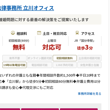
律事務所 立川オフィス
離婚問題に対する最善の解決策をご提案いたします
相談料
土日・祝日対応
アクセス
初回相談(60分)
土曜日
JR「国分寺駅」
無料
対応可
3
徒歩
分
来所不要
オンライン面談可能
初回相談無料
土日祝の相談可能
19時以降電話可能
電話相談可能
LINE予約可能
女性弁護士在籍
いずれの弁護士も在籍◆年間相談件数約1,500件◆平日20時まで
応◆「立川駅」から徒歩5分◆初回相談60分無料◆弁護士費用は分
料請求も安心◆代理交渉にもご対応
事務所詳細を見る