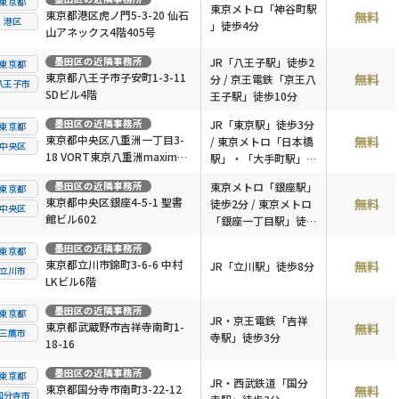
東京都
東京メトロ「神谷町駅
東京都港区虎ノ門5-3-20 仙石
無料
港区
」徒歩4分
山アネックス4階405号
墨田区
の近隣事務所
JR「八王子駅」徒歩2
東京都
東京都八王子市子安町1-3-11
無料
分 / 京王電鉄「京王八
八王子市
SDビル4階
王子駅」徒歩10分
墨田区
の近隣事務所
JR「東京駅」徒歩3分
東京都
東京都中央区八重洲一丁目3-
無料
/ 東京メトロ「日本橋
中央区
18 VORT東京八重洲maxim7
駅」・「大手町駅」徒
階
歩2分
墨田区
の近隣事務所
東京メトロ「銀座駅」
東京都
東京都中央区銀座4-5-1 聖書
無料
徒歩2分 / 東京メトロ
中央区
館ビル602
「銀座一丁目駅」徒歩
6分
墨田区
の近隣事務所
東京都
東京都立川市錦町3-6-6 中村
無料
JR「立川駅」徒歩8分
立川市
LKビル6階
墨田区
の近隣事務所
東京都
JR・京王電鉄「吉祥
東京都武蔵野市吉祥寺南町1-
無料
三鷹市
寺駅」徒歩3分
18-16
墨田区
の近隣事務所
東京都
JR・西武鉄道「国分
東京都国分寺市南町3-22-12
無料
国分寺市