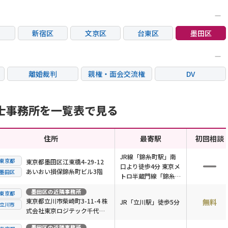
新宿区
文京区
台東区
墨田区
区
大田区
世田谷区
渋谷区
中野区
荒川区
板橋区
練馬区
足立区
離婚裁判
親権・面会交流権
DV
市
立川市
三鷹市
府中市
調布市
国際離婚
養育費問題
財産分与
市
東村山市
国分寺市
狛江市
東大和市
士事務所を一覧表で見る
市
住所
最寄駅
初回相談
JR線「錦糸町駅」南
東京都
東京都墨田区江東橋4-29-12
口より徒歩4分 東京メ
あいおい損保錦糸町ビル3階
墨田区
トロ半蔵門線「錦糸町
駅」2番出口徒歩3分
墨田区
の近隣事務所
東京都
東京都立川市柴崎町3-11-4 株
無料
JR「立川駅」徒歩5分
立川市
式会社東京ロジテック千代田
ビル2階
墨田区
の近隣事務所