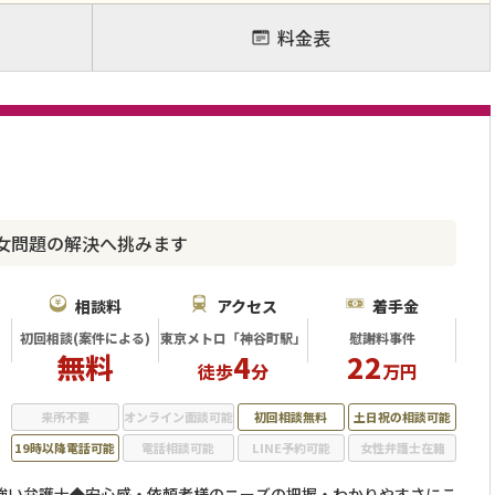
料金表
女問題の解決へ挑みます
相談料
アクセス
着手金
初回相談(案件による)
東京メトロ「神谷町駅」
慰謝料事件
無料
4
22
徒歩
分
万円
来所不要
オンライン面談可能
初回相談無料
土日祝の相談可能
19時以降電話可能
電話相談可能
LINE予約可能
女性弁護士在籍
強い弁護士◆安心感・依頼者様のニーズの把握・わかりやすさにこ