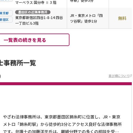
寺駅」徒歩3分
マーベラス 国分寺 Ⅱ 3 階
墨田区
の近隣事務所
東京都
JR・東京メトロ「四
東京都新宿区四谷1-8-14 四谷
無料
新宿区
ツ谷駅」徒歩1分
一丁目ビル3階
一覧表の続きを見る
士事務所一覧
)
並び順について
やざわ法律事務所は、東京都墨田区錦糸町に位置し、JR・東京
メトロ「錦糸町駅」から徒歩約3分とアクセス良好な法律事務所
です。弁護士の加藤洋平氏は、離婚分野での多くの相談を受け