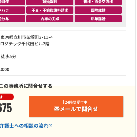
婚調停
離婚裁判
親権・面会交流権
ラハラ
不貞・不倫慰謝料請求
国際離婚
産分与
内縁の夫婦
熟年離婚
東京都立川市柴崎町3-11-4
ロジテック千代田ビル2階
」徒歩5分
0:00
この事務所に問合せする
す
675
24時間受付中
メールで問合せ
弁護士
への相談の流れ