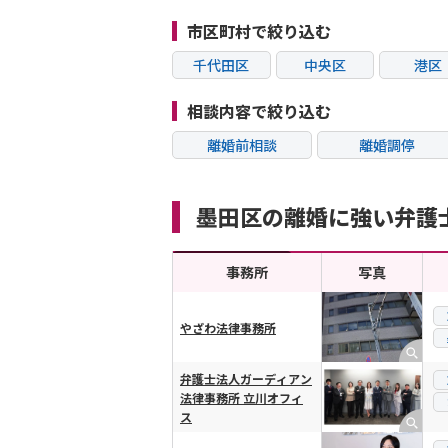
市区町村で絞り込む
千代田区
中央区
港区
江東区
品川区
目黒
相談内容で絞り込む
杉並区
豊島区
北区
離婚前相談
離婚調停
葛飾区
江戸川区
八王子
不貞・不倫慰謝料請
モラハラ
求
町田市
小金井市
日野
墨田区の離婚に強い弁護
内縁の夫婦
熟年離婚
清瀬市
稲城市
多摩
事務所
写真
やざわ法律事務所
横スクロール可能
弁護士法人ガーディアン
法律事務所 立川オフィ
ス