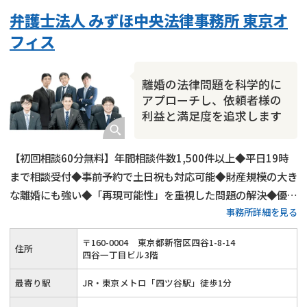
弁護士法人 みずほ中央法律事務所 東京オ
フィス
離婚の法律問題を科学的に
アプローチし、依頼者様の
利益と満足度を追求します
【初回相談60分無料】年間相談件数1,500件以上◆平日19時
まで相談受付◆事前予約で土日祝も対応可能◆財産規模の大き
な離婚にも強い◆「再現可能性」を重視した問題の解決◆優し
事務所詳細を見る
さと強さを持った離婚弁護を行います
〒
160
-
0004
東京都新宿区四谷1-8-14
住所
四谷一丁目ビル3階
最寄り駅
JR・東京メトロ「四ツ谷駅」徒歩1分