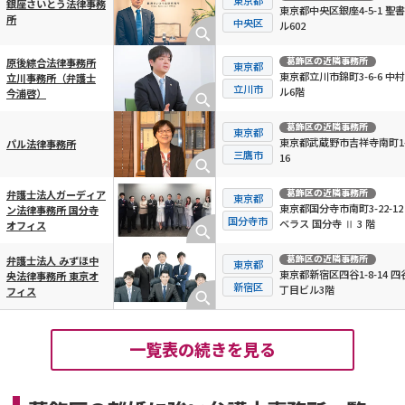
銀座さいとう法律事務
東京都中央区銀座4-5-1 聖
所
中央区
ル602
葛飾区
の近隣事務所
原後綜合法律事務所
東京都
東京都立川市錦町3-6-6 中村
立川事務所（弁護士
立川市
ル6階
今浦啓）
葛飾区
の近隣事務所
東京都
東京都武蔵野市吉祥寺南町1-
パル法律事務所
三鷹市
16
葛飾区
の近隣事務所
弁護士法人ガーディア
東京都
東京都国分寺市南町3-22-12
ン法律事務所 国分寺
国分寺市
ベラス 国分寺 Ⅱ 3 階
オフィス
葛飾区
の近隣事務所
弁護士法人 みずほ中
東京都
東京都新宿区四谷1-8-14 四
央法律事務所 東京オ
新宿区
丁目ビル3階
フィス
一覧表の続きを見る