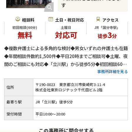
す
相談料
土日・祝日対応
アクセス
初回相談(60分)
土曜日
JR「国分寺駅」
無料
対応可
3
徒歩
分
◆複数弁護士による多角的な検討◆男女いずれの弁護士も在籍
◆年間相談件数約1,500件◆平日20時までご相談可◆土曜、夜
間のご相談にも対応◆「立川駅」から徒歩5分◆初回相談60分
事務所詳細を見る
無料◆弁護士費用は分割払いも可◆養育費・財産分与・慰謝料
請求も安心◆代理交渉にもご対応
〒
190
-
0023
東京都立川市柴崎町3-11-4
住所
株式会社東京ロジテック千代田ビル2階
最寄り駅
JR「立川駅」徒歩5分
受付時間
平日10:00～20:00
この事務所に問合せする