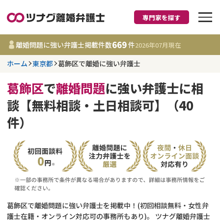
専門家を探す
離婚に強い弁護士
669
離婚問題に強い弁護士掲載件数
件
2026年07月
現在
ホーム
東京都
葛飾区で離婚に強い弁護士
東京都
葛飾区
で
離婚問題
に強い弁護士に相
669
事務所
件
談【無料相談・土日相談可】（40
更新日 :
2026年07月31日
件）
相談内容で探す
離婚前相談
費用相場
離婚裁判
コラム
葛飾区で離婚問題に強い弁護士を掲載中！(初回相談無料・女性弁
DV
財産分与
護士在籍・オンライン対応可の事務所もあり)。 ツナグ離婚弁護士