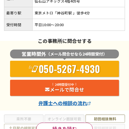
仙石山アネックス4階405号
最寄り駅
東京メトロ「神谷町駅 」徒歩4分
受付時間
平日10:00～20:00
この事務所に問合せする
営業時間外
（メール問合せなら24時間受付）
050-5267-4930
24時間受付中
メールで問合せ
弁護士
への相談の流れ
来所不要
オンライン面談可能
初回相談無料
続きを読む
土日祝の相談可能
19時以降電話可能
電話相談可能