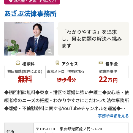
東京都
・
港区
(近隣エリア)
不貞・不倫慰謝料請求
国際離婚
養育費問題
あざぶ法律事務所
財産分与
内縁の夫婦
熟年離婚
「わかりやすさ」を追求
し、男女問題の解決へ挑み
ます
相談料
アクセス
着手金
初回相談(案件による)
東京メトロ「神谷町駅」
慰謝料事件
無料
4
22
徒歩
分
万円
◆初回相談無料◆東京・港区で離婚に強い弁護士◆安心感・依
頼者様のニーズの把握・わかりやすさにこだわった法律事務所
◆離婚・不倫慰謝料に関するYouTubeチャンネルを運営◆不
事務所詳細を見る
倫慰謝料の減額交渉に自身有り
〒
105
-
0001
東京都港区虎ノ門5-3-20
住所