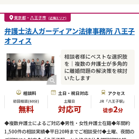
東京都
・
八王子市
(近隣エリア)
弁護士法人ガーディアン法律事務所 八王子
オフィス
相談者様にベストな選択肢
を｜複数の弁護士が多角的
に離婚問題の解決策を検討
いたします
相談料
土日・祝日対応
アクセス
初回相談(60分)
土曜日
JR「八王子駅」
無料
対応可
2
徒歩
分
◆複数弁護士によるご対応◆男性・女性弁護士在籍◆年間約
1,500件の相談実績◆平日20時までご相談受付◆土曜、夜間の