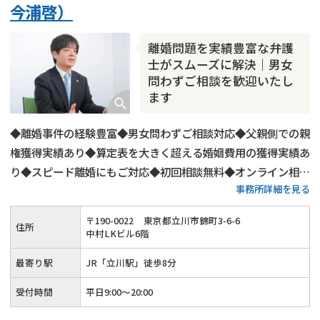
今浦啓）
離婚問題を実績豊富な弁護
士がスムーズに解決｜男女
問わずご相談を歓迎いたし
ます
◆離婚事件の経験豊富◆男女問わずご相談対応◆父親側での親
権獲得実績あり◆算定表を大きく超える婚姻費用の獲得実績あ
り◆スピード離婚にもご対応◆初回相談無料◆オンライン相談
事務所詳細を見る
にもご対応◆平日20時までご相談受付◆土日祝日もご予約可
◆「立川駅」から徒歩8分
〒
190
-
0022
東京都立川市錦町3-6-6
住所
中村LKビル6階
最寄り駅
JR「立川駅」徒歩8分
受付時間
平日9:00〜20:00