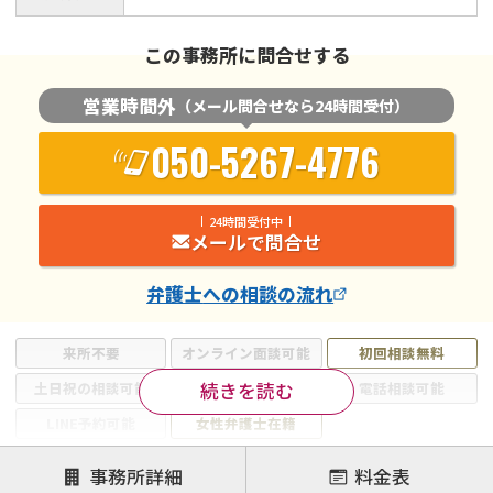
この事務所に問合せする
営業時間外
（メール問合せなら24時間受付）
050-5267-4776
24時間受付中
メールで問合せ
弁護士
への相談の流れ
来所不要
オンライン面談可能
初回相談無料
続きを読む
土日祝の相談可能
19時以降電話可能
電話相談可能
LINE予約可能
女性弁護士在籍
注力案件
事務所詳細
料金表