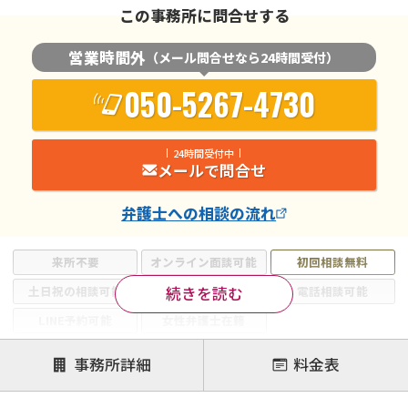
この事務所に問合せする
営業時間外
（メール問合せなら24時間受付）
050-5267-4730
24時間受付中
メールで問合せ
弁護士
への相談の流れ
来所不要
オンライン面談可能
初回相談無料
続きを読む
土日祝の相談可能
19時以降電話可能
電話相談可能
LINE予約可能
女性弁護士在籍
注力案件
事務所詳細
料金表
離婚前相談
離婚調停
離婚裁判