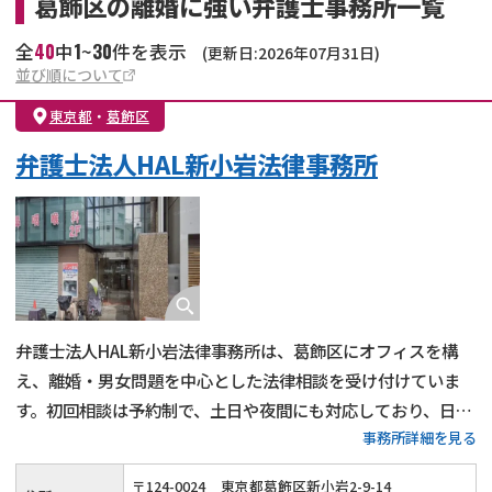
葛飾区の離婚に強い弁護士事務所一覧
40
1
30
全
中
~
件を表示
(更新日:2026年07月31日)
並び順について
東京都
・
葛飾区
弁護士法人HAL新小岩法律事務所
弁護士法人HAL新小岩法律事務所は、葛飾区にオフィスを構
え、離婚・男女問題を中心とした法律相談を受け付けていま
す。初回相談は予約制で、土日や夜間にも対応しており、日中
事務所詳細を見る
に時間が取れない方でも相談しやすい体制になっています。
〒
124
-
0024
東京都葛飾区新小岩2-9-14