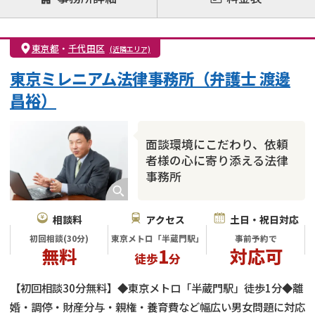
離婚前相談
離婚調停
離婚裁判
親権・面会交流権
DV
モラハラ
東京都
・
千代田区
(近隣エリア)
不貞・不倫慰謝料請求
国際離婚
養育費問題
東京ミレニアム法律事務所（弁護士 渡邊
財産分与
内縁の夫婦
熟年離婚
昌裕）
面談環境にこだわり、依頼
者様の心に寄り添える法律
事務所
相談料
アクセス
土日・祝日対応
初回相談(30分)
東京メトロ「半蔵門駅」
事前予約で
無料
1
対応可
徒歩
分
【初回相談30分無料】◆東京メトロ「半蔵門駅」徒歩1分◆離
婚・調停・財産分与・親権・養育費など幅広い男女問題に対応