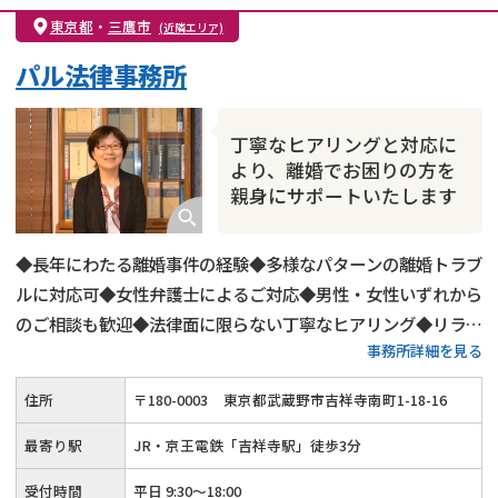
親権・面会交流権
DV
モラハラ
東京都
・
三鷹市
(近隣エリア)
不貞・不倫慰謝料請求
国際離婚
養育費問題
パル法律事務所
財産分与
内縁の夫婦
熟年離婚
丁寧なヒアリングと対応に
より、離婚でお困りの方を
親身にサポートいたします
◆長年にわたる離婚事件の経験◆多様なパターンの離婚トラブ
ルに対応可◆女性弁護士によるご対応◆男性・女性いずれから
のご相談も歓迎◆法律面に限らない丁寧なヒアリング◆リラッ
事務所詳細を見る
クスした雰囲気でのご相談◆夜間・土日祝日も柔軟にご対応
◆「吉祥寺駅」から徒歩3分
住所
〒
180
-
0003
東京都武蔵野市吉祥寺南町1-18-16
最寄り駅
JR・京王電鉄「吉祥寺駅」徒歩3分
受付時間
平日 9:30～18:00