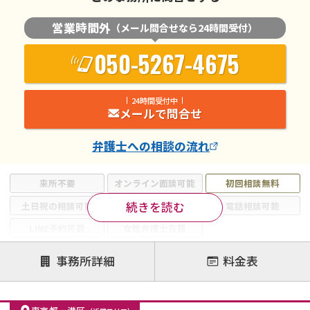
営業時間外
（メール問合せなら24時間受付）
050-5267-4675
24時間受付中
メールで問合せ
弁護士
への相談の流れ
来所不要
オンライン面談可能
初回相談無料
続きを読む
土日祝の相談可能
19時以降電話可能
電話相談可能
LINE予約可能
女性弁護士在籍
注力案件
事務所詳細
料金表
離婚前相談
離婚調停
離婚裁判
親権・面会交流権
DV
モラハラ