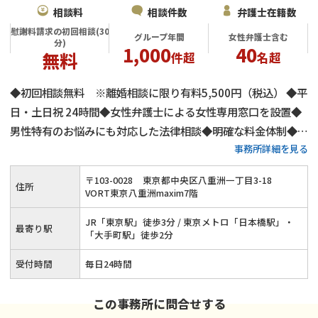
相談料
相談件数
弁護士在籍数
慰謝料請求の初回相談(30
グループ年間
女性弁護士含む
分)
1,000
40
無料
件超
名超
◆初回相談無料 ※離婚相談に限り有料5,500円（税込） ◆平
日・土日祝 24時間◆女性弁護士による女性専用窓口を設置◆
男性特有のお悩みにも対応した法律相談◆明確な料金体制◆不
事務所詳細を見る
倫慰謝料請求の相談件数は年間1,000件以上◆離婚・男女問題
にまつわる全ての問題に対応します！東京で離婚・不倫慰謝料
〒
103
-
0028
東京都中央区八重洲一丁目3-18
住所
のお悩みはネクスパート法律事務所へ
VORT東京八重洲maxim7階
JR「東京駅」徒歩3分 / 東京メトロ「日本橋駅」・
最寄り駅
「大手町駅」徒歩2分
受付時間
毎日24時間
この事務所に問合せする