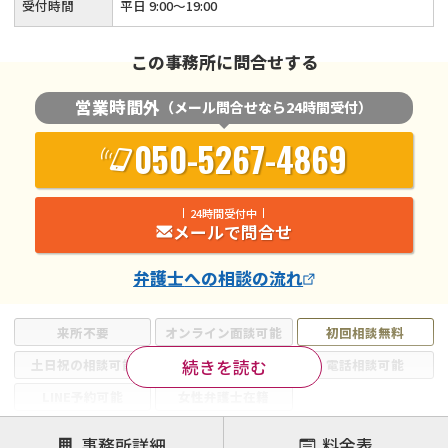
受付時間
平日 9:00～19:00
この事務所に問合せする
営業時間外
（メール問合せなら24時間受付）
050-5267-4869
24時間受付中
メールで問合せ
弁護士
への相談の流れ
来所不要
オンライン面談可能
初回相談無料
続きを読む
土日祝の相談可能
19時以降電話可能
電話相談可能
LINE予約可能
女性弁護士在籍
注力案件
事務所詳細
料金表