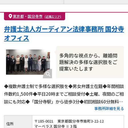
離婚前相談
離婚調停
離婚裁判
親権・面会交流権
DV
モラハラ
東京都
・
国分寺市
(近隣エリア)
不貞・不倫慰謝料請求
国際離婚
養育費問題
弁護士法人ガーディアン法律事務所 国分寺
財産分与
内縁の夫婦
熟年離婚
オフィス
多角的な視点から、離婚問
題解決の多様な選択肢をご
提案いたします
◆複数弁護士制で多様な選択肢を◆男女弁護士在籍◆年間相談
件数約1,500件◆平日20時までご相談受付◆土曜、夜間のご相
談にも対応◆「国分寺駅」から徒歩3分◆初回相談60分無料◆
事務所詳細を見る
弁護士費用の分割払いも可◆養育費・財産分与・慰謝料請求に
強み◆代理交渉もご対応可
〒
185
-
0021
東京都国分寺市南町3-22-12
住所
マーベラス 国分寺 Ⅱ 3 階