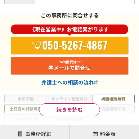
この事務所に問合せする
《現在営業中》お電話繋がります
050-5267-4867
24時間受付中
メールで問合せ
弁護士
への相談の流れ
来所不要
オンライン面談可能
初回相談無料
続きを読む
土日祝の相談可能
19時以降電話可能
電話相談可能
LINE予約可能
女性弁護士在籍
注力案件
事務所詳細
料金表