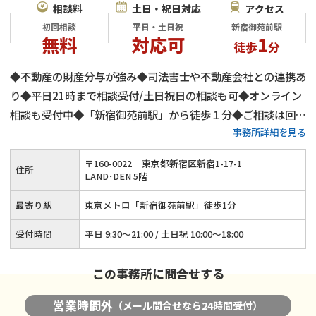
相談料
土日・祝日対応
アクセス
初回相談
平日・土日祝
新宿御苑前駅
無料
対応可
1
徒歩
分
◆不動産の財産分与が強み◆司法書士や不動産会社との連携あ
り◆平日21時まで相談受付/土日祝日の相談も可◆オンライン
相談も受付中◆「新宿御苑前駅」から徒歩１分◆ご相談は回数
事務所詳細を見る
問わず無料◆子の監護に関する相談実績多数◆高齢者の離婚相
談も承ります
〒
160
-
0022
東京都新宿区新宿1-17-1
住所
LAND･DEN 5階
最寄り駅
東京メトロ「新宿御苑前駅」徒歩1分
受付時間
平日 9:30～21:00 / 土日祝 10:00～18:00
この事務所に問合せする
営業時間外
（メール問合せなら24時間受付）