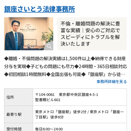
不貞・不倫慰謝料請求
国際離婚
養育費問題
銀座さいとう法律事務所
財産分与
内縁の夫婦
熟年離婚
不倫・離婚問題の解決に豊
富な実績｜安心のご対応で
スピーディにトラブルを解
決いたします
◆離婚・不倫問題の解決実績は1,500件以上◆納得できる財産
分与を実現◆子どもの問題にも尽力◆24時間・365日相談対応
◆初回相談1時間無料◆全国出張も可能◆「銀座駅」から徒歩
事務所詳細を見る
2分◆LINEでのご連絡もOK
〒
104
-
0061
東京都中央区銀座4-5-1
住所
聖書館ビル602
東京メトロ「銀座駅」徒歩2分 / 東京メトロ「銀座一
最寄り駅
丁目駅」徒歩6分
受付時間
毎日6:00～24:00