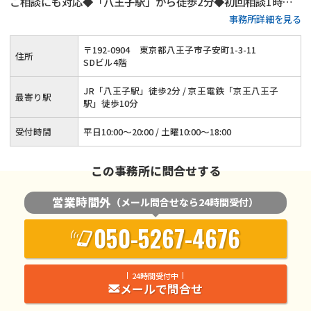
ご相談にも対応◆「八王子駅」から徒歩2分◆初回相談1時間
事務所詳細を見る
無料◆弁護士費用の分割払いにもご対応◆養育費・財産分与・
慰謝料請求をサポート◆代理交渉も承ります
〒
192
-
0904
東京都八王子市子安町1-3-11
住所
SDビル4階
JR「八王子駅」徒歩2分 / 京王電鉄「京王八王子
最寄り駅
駅」徒歩10分
受付時間
平日10:00～20:00 / 土曜10:00～18:00
この事務所に問合せする
営業時間外
（メール問合せなら24時間受付）
050-5267-4676
24時間受付中
メールで問合せ