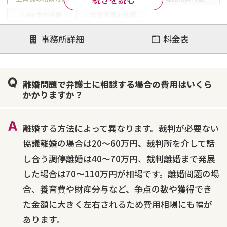
LINE予約可能
女性弁護士在籍
注力案件
事務所詳細
料金表
離婚前相談
離婚調停
離婚裁判
親権・面会交流権
DV
モラハラ
離婚問題で弁護士に相談する場合の費用はいくら
不貞・不倫慰謝料請求
国際離婚
養育費問題
かかりますか？
財産分与
内縁の夫婦
熟年離婚
離婚する方法によって異なります。裁判が必要ない
協議離婚の場合は20～60万円、裁判所を介して話
し合う調停離婚は40～70万円、裁判離婚まで発展
した場合は70～110万円が相場です。離婚問題の場
合、養育費や財産分与など、争点の数や獲得でき
た金額に大きく左右されるため費用相場にも幅が
あります。