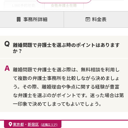
LINE予約可能
女性弁護士在籍
注力案件
事務所詳細
料金表
離婚前相談
離婚調停
離婚裁判
親権・面会交流権
DV
モラハラ
離婚問題で弁護士を選ぶ時のポイントはあります
不貞・不倫慰謝料請求
国際離婚
養育費問題
か？
財産分与
内縁の夫婦
熟年離婚
離婚問題で弁護士を選ぶ際は、無料相談を利用し
て複数の弁護士事務所を比較しながら決めましょ
う。その際、離婚理由や争点に関する経験が豊富
な弁護士を選ぶのがポイントです。迷った場合は第
一印象で決めてしまってもよいでしょう。
東京都
・
新宿区
(近隣エリア)