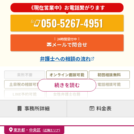
《現在営業中》お電話繋がります
050-5267-4951
24時間受付中
メールで問合せ
弁護士
への相談の流れ
来所不要
オンライン面談可能
初回相談無料
続きを読む
土日祝の相談可能
19時以降電話可能
電話相談可能
LINE予約可能
女性弁護士在籍
注力案件
事務所詳細
料金表
離婚前相談
離婚調停
離婚裁判
親権・面会交流権
DV
モラハラ
東京都
・
中央区
(近隣エリア)