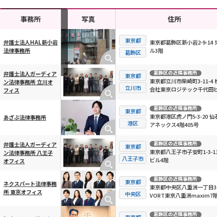
事務所
写真
住所
東京都
東京都葛飾区新小岩2-9-14 
弁護士法人HAL新小岩
ル3階
法律事務所
横スクロール可能
葛飾区
葛飾区
の近隣事務所
弁護士法人ガーディア
東京都
東京都立川市柴崎町3-11-4 
ン法律事務所 立川オ
立川市
会社東京ロジテック千代田ビ
フィス
階
葛飾区
の近隣事務所
東京都
東京都港区虎ノ門5-3-20 仙
あざぶ法律事務所
港区
アネックス4階405号
葛飾区
の近隣事務所
弁護士法人ガーディア
東京都
東京都八王子市子安町1-3-11
ン法律事務所 八王子
八王子市
ビル4階
オフィス
葛飾区
の近隣事務所
東京都
ネクスパート法律事務
東京都中央区八重洲一丁目3-
所 東京オフィス
中央区
VORT東京八重洲maxim7
葛飾区
の近隣事務所
東京都