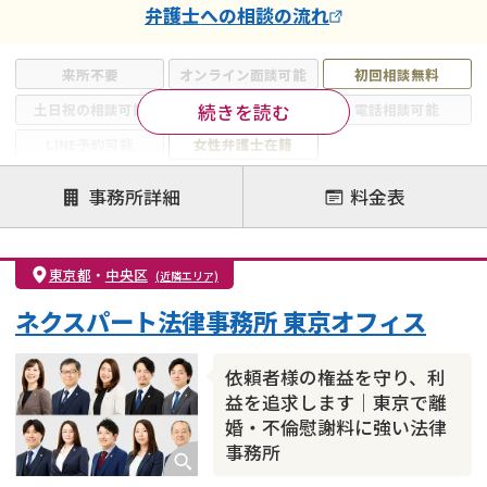
弁護士
への相談の流れ
来所不要
オンライン面談可能
初回相談無料
続きを読む
土日祝の相談可能
19時以降電話可能
電話相談可能
LINE予約可能
女性弁護士在籍
注力案件
事務所詳細
料金表
離婚前相談
離婚調停
離婚裁判
親権・面会交流権
DV
モラハラ
東京都
・
中央区
(近隣エリア)
不貞・不倫慰謝料請求
国際離婚
養育費問題
ネクスパート法律事務所 東京オフィス
財産分与
内縁の夫婦
熟年離婚
依頼者様の権益を守り、利
益を追求します｜東京で離
婚・不倫慰謝料に強い法律
事務所