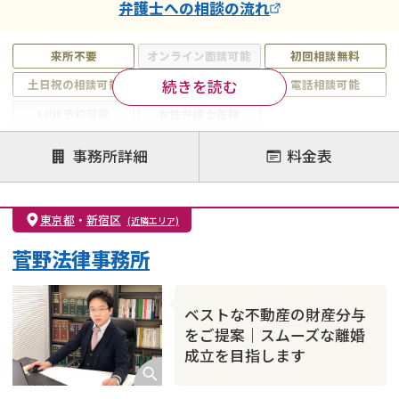
弁護士
への相談の流れ
来所不要
オンライン面談可能
初回相談無料
続きを読む
土日祝の相談可能
19時以降電話可能
電話相談可能
LINE予約可能
女性弁護士在籍
注力案件
事務所詳細
料金表
離婚前相談
離婚調停
離婚裁判
親権・面会交流権
DV
モラハラ
東京都
・
新宿区
(近隣エリア)
不貞・不倫慰謝料請求
国際離婚
養育費問題
菅野法律事務所
財産分与
内縁の夫婦
熟年離婚
ベストな不動産の財産分与
をご提案｜スムーズな離婚
成立を目指します