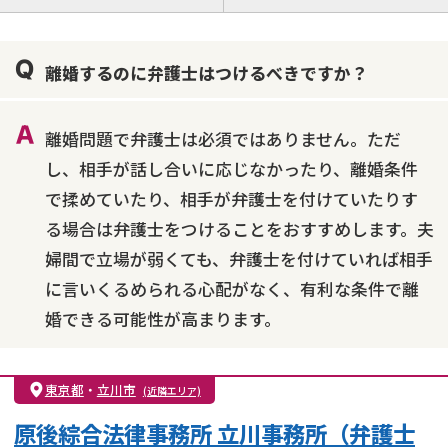
離婚前相談
離婚調停
離婚裁判
親権・面会交流権
DV
モラハラ
離婚するのに弁護士はつけるべきですか？
不貞・不倫慰謝料請求
国際離婚
養育費問題
財産分与
内縁の夫婦
熟年離婚
離婚問題で弁護士は必須ではありません。ただ
し、相手が話し合いに応じなかったり、離婚条件
で揉めていたり、相手が弁護士を付けていたりす
る場合は弁護士をつけることをおすすめします。夫
婦間で立場が弱くても、弁護士を付けていれば相手
に言いくるめられる心配がなく、有利な条件で離
婚できる可能性が高まります。
東京都
・
立川市
(近隣エリア)
原後綜合法律事務所 立川事務所（弁護士