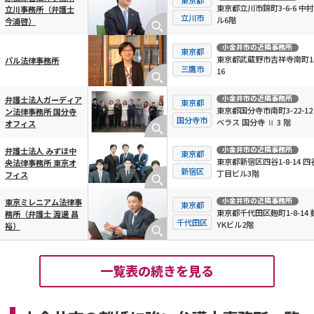
東京都立川市錦町3-6-6 中村
立川事務所（弁護士
立川市
ル6階
今浦啓）
小金井市
の近隣事務所
東京都
東京都武蔵野市吉祥寺南町1-
パル法律事務所
三鷹市
16
小金井市
の近隣事務所
弁護士法人ガーディア
東京都
東京都国分寺市南町3-22-12
ン法律事務所 国分寺
国分寺市
ベラス 国分寺 Ⅱ 3 階
オフィス
小金井市
の近隣事務所
弁護士法人 みずほ中
東京都
東京都新宿区四谷1-8-14 四
央法律事務所 東京オ
新宿区
丁目ビル3階
フィス
小金井市
の近隣事務所
東京ミレニアム法律事
東京都
東京都千代田区麹町1-8-14 
務所（弁護士 渡邊 昌
千代田区
YKビル2階
裕）
一覧表の続きを見る