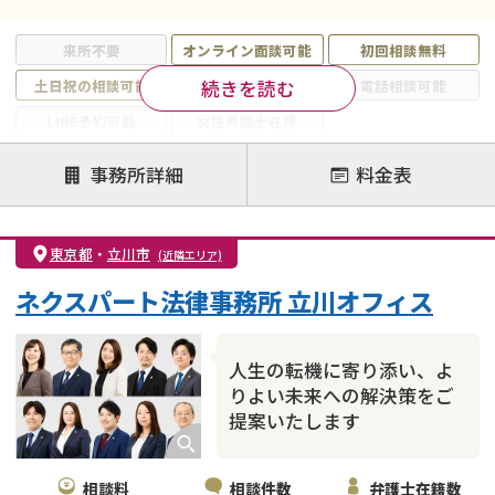
来所不要
オンライン面談可能
初回相談無料
続きを読む
土日祝の相談可能
19時以降電話可能
電話相談可能
LINE予約可能
女性弁護士在籍
注力案件
事務所詳細
料金表
離婚前相談
離婚調停
離婚裁判
親権・面会交流権
DV
モラハラ
東京都
・
立川市
(近隣エリア)
不貞・不倫慰謝料請求
国際離婚
養育費問題
ネクスパート法律事務所 立川オフィス
財産分与
内縁の夫婦
熟年離婚
人生の転機に寄り添い、よ
りよい未来への解決策をご
提案いたします
相談料
相談件数
弁護士在籍数