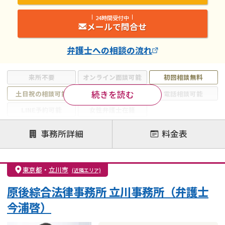
24時間受付中
メールで問合せ
弁護士
への相談の流れ
来所不要
オンライン面談可能
初回相談無料
続きを読む
土日祝の相談可能
19時以降電話可能
電話相談可能
LINE予約可能
女性弁護士在籍
注力案件
事務所詳細
料金表
離婚前相談
離婚調停
離婚裁判
親権・面会交流権
DV
モラハラ
東京都
・
立川市
(近隣エリア)
不貞・不倫慰謝料請求
国際離婚
養育費問題
原後綜合法律事務所 立川事務所（弁護士
財産分与
内縁の夫婦
熟年離婚
今浦啓）