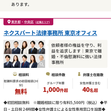
あります。
東京都
・
中央区
(近隣エリア)
ネクスパート法律事務所 東京オフィス
依頼者様の権益を守り、利
益を追求します｜東京で離
婚・不倫慰謝料に強い法律
事務所
相談料
相談件数
弁護士在籍数
慰謝料請求の初回相談(30
グループ年間
女性弁護士含む
分)
1,000
40
無料
件超
名超
◆初回相談無料 ※離婚相談に限り有料5,500円（税込） ◆平
日・土日祝 24時間◆女性弁護士による女性専用窓口を設置◆