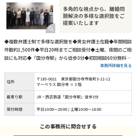
多角的な視点から、離婚問
題解決の多様な選択肢をご
提案いたします
◆複数弁護士制で多様な選択肢を◆男女弁護士在籍◆年間相談
件数約1,500件◆平日20時までご相談受付◆土曜、夜間のご相
談にも対応◆「国分寺駅」から徒歩3分◆初回相談60分無料◆
事務所詳細を見る
弁護士費用の分割払いも可◆養育費・財産分与・慰謝料請求に
強み◆代理交渉もご対応可
〒
185
-
0021
東京都国分寺市南町3-22-12
住所
マーベラス 国分寺 Ⅱ 3 階
最寄り駅
JR・西武鉄道「国分寺駅」徒歩3分
受付時間
平日10:00～20:00 / 土曜10:00～18:00
この事務所に問合せする