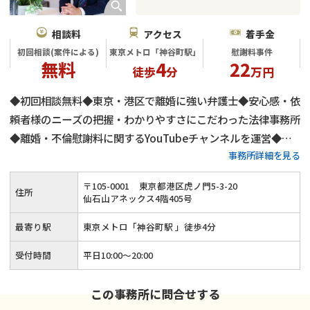
相談料
アクセス
着手金
初回相談(案件による)
東京メトロ「神谷町駅」
慰謝料事件
無料
4
22
徒歩
分
万円
◆初回相談無料◆東京・港区で離婚に強い弁護士◆安心感・依
頼者様のニーズの把握・わかりやすさにこだわった法律事務所
◆離婚・不倫慰謝料に関するYouTubeチャンネルを運営◆不
事務所詳細を見る
倫慰謝料の減額交渉に自身有り
〒
105
-
0001
東京都港区虎ノ門5-3-20
住所
仙石山アネックス4階405号
最寄り駅
東京メトロ「神谷町駅 」徒歩4分
受付時間
平日10:00～20:00
この事務所に問合せする