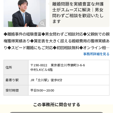
離婚問題を実績豊富な弁護
士がスムーズに解決｜男女
問わずご相談を歓迎いたし
ます
◆離婚事件の経験豊富◆男女問わずご相談対応◆父親側での親
権獲得実績あり◆算定表を大きく超える婚姻費用の獲得実績あ
り◆スピード離婚にもご対応◆初回相談無料◆オンライン相談
事務所詳細を見る
にもご対応◆平日20時までご相談受付◆土日祝日もご予約可
◆「立川駅」から徒歩8分
〒
190
-
0022
東京都立川市錦町3-6-6
住所
中村LKビル6階
最寄り駅
JR「立川駅」徒歩8分
受付時間
平日9:00〜20:00
この事務所に問合せする