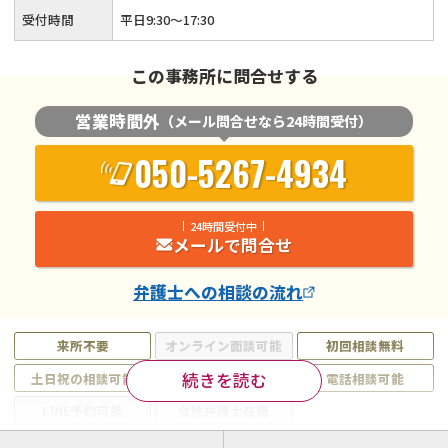
受付時間
平日9:30〜17:30
この事務所に問合せする
営業時間外
（メール問合せなら24時間受付）
050-5267-4934
24時間受付中
メールで問合せ
弁護士
への相談の流れ
来所不要
オンライン面談可能
初回相談無料
続きを読む
土日祝の相談可能
19時以降電話可能
電話相談可能
LINE予約可能
女性弁護士在籍