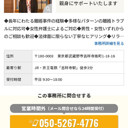
親身にサポートいたします
◆長年にわたる離婚事件の経験◆多様なパターンの離婚トラブ
ルに対応可◆女性弁護士によるご対応◆男性・女性いずれから
のご相談も歓迎◆法律面に限らない丁寧なヒアリング◆リラッ
事務所詳細を見る
クスした雰囲気でのご相談◆夜間・土日祝日も柔軟にご対応
◆「吉祥寺駅」から徒歩3分
住所
〒
180
-
0003
東京都武蔵野市吉祥寺南町1-18-16
最寄り駅
JR・京王電鉄「吉祥寺駅」徒歩3分
受付時間
平日 9:30～18:00
この事務所に問合せする
営業時間外
（メール問合せなら24時間受付）
050-5267-4776