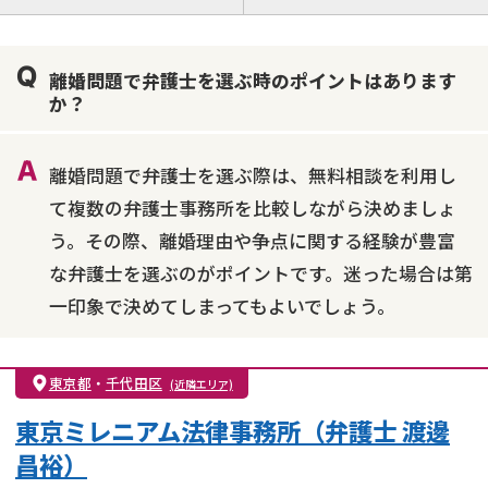
離婚前相談
離婚調停
離婚裁判
親権・面会交流権
DV
モラハラ
離婚問題で弁護士を選ぶ時のポイントはあります
不貞・不倫慰謝料請求
国際離婚
養育費問題
か？
財産分与
内縁の夫婦
熟年離婚
離婚問題で弁護士を選ぶ際は、無料相談を利用し
て複数の弁護士事務所を比較しながら決めましょ
う。その際、離婚理由や争点に関する経験が豊富
な弁護士を選ぶのがポイントです。迷った場合は第
一印象で決めてしまってもよいでしょう。
東京都
・
千代田区
(近隣エリア)
東京ミレニアム法律事務所（弁護士 渡邊
昌裕）