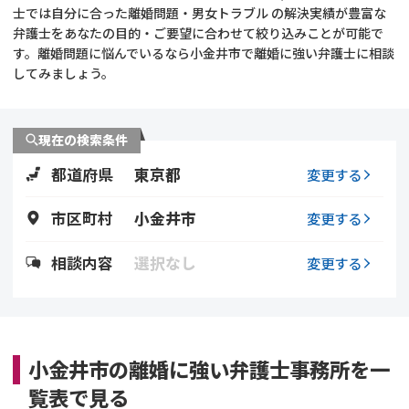
士では自分に合った離婚問題・男女トラブル の解決実績が豊富な
弁護士をあなたの目的・ご要望に合わせて絞り込みことが可能で
不貞・不倫慰謝料請求
養育費
す。離婚問題に悩んでいるなら小金井市で離婚に強い弁護士に相談
してみましょう。
養育費問題
離婚裁判
内縁の夫婦
慰謝料
現在の検索条件
都道府県
東京都
変更する
国際離婚
市区町村
小金井市
変更する
DV
相談内容
選択なし
変更する
離婚の相談先
離婚したくない
小金井市の離婚に強い弁護士事務所を一
その他の男女問題
覧表で見る