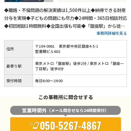
◆離婚・不倫問題の解決実績は1,500件以上◆納得できる財産
分与を実現◆子どもの問題にも尽力◆24時間・365日相談対応
◆初回相談1時間無料◆全国出張も可能◆「銀座駅」から徒歩
事務所詳細を見る
2分◆LINEでのご連絡もOK
〒
104
-
0061
東京都中央区銀座4-5-1
住所
聖書館ビル602
東京メトロ「銀座駅」徒歩2分 / 東京メトロ「銀座一
最寄り駅
丁目駅」徒歩6分
受付時間
毎日6:00～24:00
この事務所に問合せする
営業時間外
（メール問合せなら24時間受付）
050-5267-4867