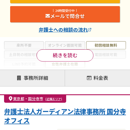
24時間受付中
メールで問合せ
弁護士
への相談の流れ
来所不要
オンライン面談可能
初回相談無料
続きを読む
土日祝の相談可能
19時以降電話可能
電話相談可能
LINE予約可能
女性弁護士在籍
注力案件
事務所詳細
料金表
離婚前相談
離婚調停
離婚裁判
親権・面会交流権
DV
モラハラ
東京都
・
国分寺市
(近隣エリア)
不貞・不倫慰謝料請求
国際離婚
養育費問題
弁護士法人ガーディアン法律事務所 国分寺
財産分与
内縁の夫婦
熟年離婚
オフィス