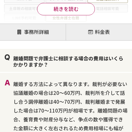
続きを読む
土日祝の相談可能
19時以降電話可能
電話相談可能
LINE予約可能
女性弁護士在籍
注力案件
事務所詳細
料金表
離婚前相談
離婚調停
離婚裁判
親権・面会交流権
DV
モラハラ
離婚問題で弁護士に相談する場合の費用はいくら
不貞・不倫慰謝料請求
国際離婚
養育費問題
かかりますか？
財産分与
内縁の夫婦
熟年離婚
離婚する方法によって異なります。裁判が必要ない
協議離婚の場合は20～60万円、裁判所を介して話
し合う調停離婚は40～70万円、裁判離婚まで発展
した場合は70～110万円が相場です。離婚問題の場
合、養育費や財産分与など、争点の数や獲得でき
た金額に大きく左右されるため費用相場にも幅が