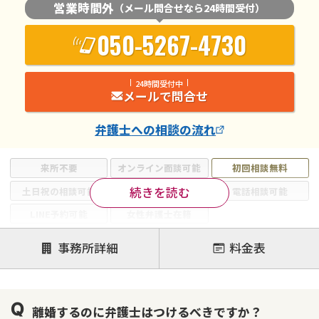
営業時間外
（メール問合せなら24時間受付）
050-5267-4730
24時間受付中
メールで問合せ
弁護士
への相談の流れ
来所不要
オンライン面談可能
初回相談無料
続きを読む
土日祝の相談可能
19時以降電話可能
電話相談可能
LINE予約可能
女性弁護士在籍
注力案件
事務所詳細
料金表
離婚前相談
離婚調停
離婚裁判
親権・面会交流権
DV
モラハラ
離婚するのに弁護士はつけるべきですか？
不貞・不倫慰謝料請求
国際離婚
養育費問題