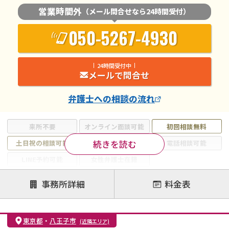
営業時間外
（メール問合せなら24時間受付）
050-5267-4930
24時間受付中
メールで問合せ
弁護士
への相談の流れ
来所不要
オンライン面談可能
初回相談無料
続きを読む
土日祝の相談可能
19時以降電話可能
電話相談可能
LINE予約可能
女性弁護士在籍
注力案件
事務所詳細
料金表
離婚前相談
離婚調停
離婚裁判
親権・面会交流権
DV
モラハラ
東京都
・
八王子市
(近隣エリア)