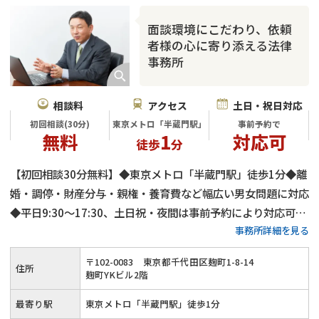
面談環境にこだわり、依頼
者様の心に寄り添える法律
事務所
相談料
アクセス
土日・祝日対応
初回相談(30分)
東京メトロ「半蔵門駅」
事前予約で
無料
1
対応可
徒歩
分
【初回相談30分無料】◆東京メトロ「半蔵門駅」徒歩1分◆離
婚・調停・財産分与・親権・養育費など幅広い男女問題に対応
◆平日9:30～17:30、土日祝・夜間は事前予約により対応可◆
事務所詳細を見る
可能な限り話し合いで進め、迅速な事件解決を目指します
〒
102
-
0083
東京都千代田区麹町1-8-14
住所
麹町YKビル2階
最寄り駅
東京メトロ「半蔵門駅」徒歩1分