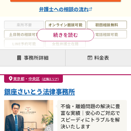
弁護士
への相談の流れ
来所不要
オンライン面談可能
初回相談無料
続きを読む
土日祝の相談可能
19時以降電話可能
電話相談可能
LINE予約可能
女性弁護士在籍
注力案件
事務所詳細
料金表
離婚前相談
離婚調停
離婚裁判
親権・面会交流権
DV
モラハラ
東京都
・
中央区
(近隣エリア)
不貞・不倫慰謝料請求
国際離婚
養育費問題
銀座さいとう法律事務所
財産分与
内縁の夫婦
熟年離婚
不倫・離婚問題の解決に豊
富な実績｜安心のご対応で
スピーディにトラブルを解
決いたします