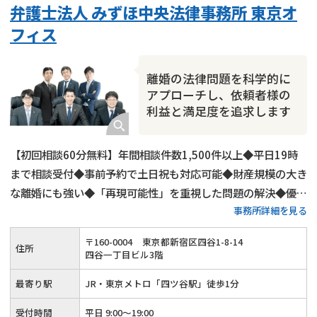
弁護士法人 みずほ中央法律事務所 東京オ
財産分与
内縁の夫婦
熟年離婚
フィス
離婚の法律問題を科学的に
アプローチし、依頼者様の
利益と満足度を追求します
【初回相談60分無料】年間相談件数1,500件以上◆平日19時
まで相談受付◆事前予約で土日祝も対応可能◆財産規模の大き
な離婚にも強い◆「再現可能性」を重視した問題の解決◆優し
事務所詳細を見る
さと強さを持った離婚弁護を行います
〒
160
-
0004
東京都新宿区四谷1-8-14
住所
四谷一丁目ビル3階
最寄り駅
JR・東京メトロ「四ツ谷駅」徒歩1分
受付時間
平日 9:00～19:00