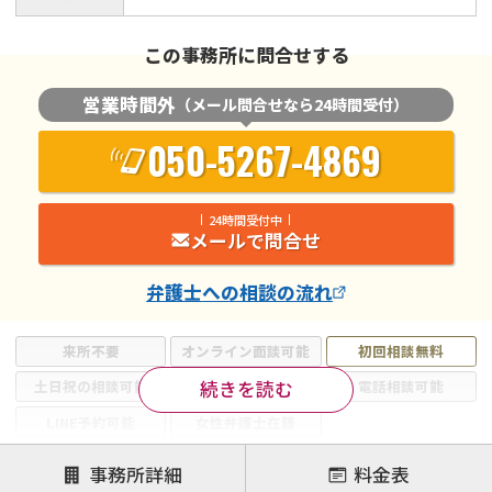
この事務所に問合せする
営業時間外
（メール問合せなら24時間受付）
050-5267-4869
24時間受付中
メールで問合せ
弁護士
への相談の流れ
来所不要
オンライン面談可能
初回相談無料
続きを読む
土日祝の相談可能
19時以降電話可能
電話相談可能
LINE予約可能
女性弁護士在籍
注力案件
事務所詳細
料金表