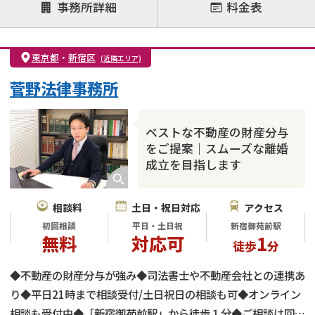
注力案件
事務所詳細
料金表
離婚前相談
離婚調停
離婚裁判
親権・面会交流権
DV
モラハラ
東京都
・
新宿区
(近隣エリア)
不貞・不倫慰謝料請求
国際離婚
養育費問題
菅野法律事務所
財産分与
内縁の夫婦
熟年離婚
ベストな不動産の財産分与
をご提案｜スムーズな離婚
成立を目指します
相談料
土日・祝日対応
アクセス
初回相談
平日・土日祝
新宿御苑前駅
無料
対応可
1
徒歩
分
◆不動産の財産分与が強み◆司法書士や不動産会社との連携あ
り◆平日21時まで相談受付/土日祝日の相談も可◆オンライン
相談も受付中◆「新宿御苑前駅」から徒歩１分◆ご相談は回数