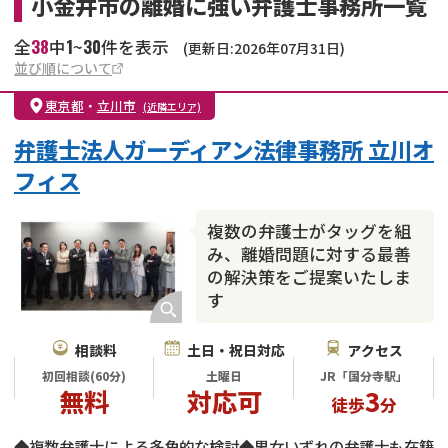
小金井市の離婚に強い弁護士事務所一覧
38
1
30
全
中
~
件を表示
(更新日:2026年07月31日)
並び順について
東京都
・
立川市
(近隣エリア)
弁護士法人ガーディアン法律事務所 立川オ
フィス
複数の弁護士がタッグを組
み、離婚問題に対する最善
の解決策をご提案いたしま
す
相談料
土日・祝日対応
アクセス
初回相談(60分)
土曜日
JR「国分寺駅」
無料
対応可
3
徒歩
分
◆複数弁護士による多角的な検討◆男女いずれの弁護士も在籍