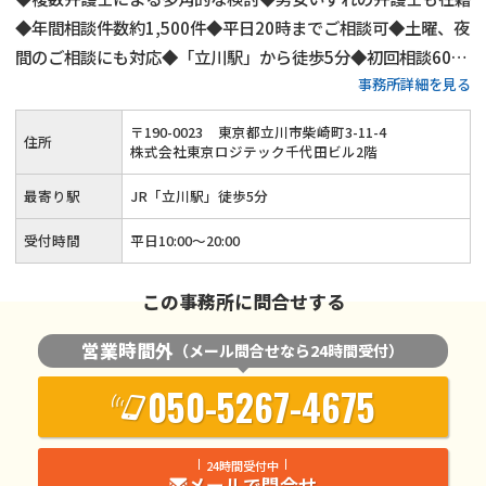
◆年間相談件数約1,500件◆平日20時までご相談可◆土曜、夜
間のご相談にも対応◆「立川駅」から徒歩5分◆初回相談60分
事務所詳細を見る
無料◆弁護士費用は分割払いも可◆養育費・財産分与・慰謝料
請求も安心◆代理交渉にもご対応
〒
190
-
0023
東京都立川市柴崎町3-11-4
住所
株式会社東京ロジテック千代田ビル2階
最寄り駅
JR「立川駅」徒歩5分
受付時間
平日10:00～20:00
この事務所に問合せする
営業時間外
（メール問合せなら24時間受付）
050-5267-4675
24時間受付中
メールで問合せ