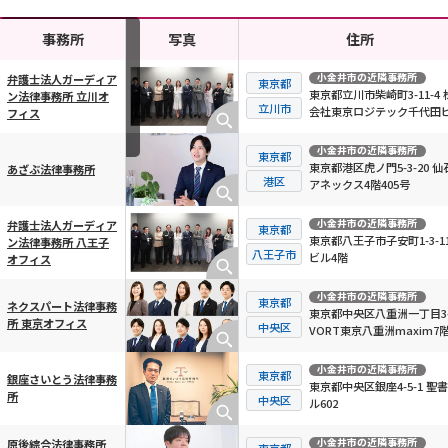
事務所
写真
住所
小金井市
の近隣事務所
弁護士法人ガーディア
東京都
東京都立川市柴崎町3-11-4 
ン法律事務所 立川オ
横スクロール可能
立川市
会社東京ロジテック千代田ビ
フィス
階
小金井市
の近隣事務所
東京都
東京都港区虎ノ門5-3-20 仙
あざぶ法律事務所
港区
アネックス4階405号
小金井市
の近隣事務所
弁護士法人ガーディア
東京都
東京都八王子市子安町1-3-11
ン法律事務所 八王子
八王子市
ビル4階
オフィス
小金井市
の近隣事務所
東京都
ネクスパート法律事務
東京都中央区八重洲一丁目3-
所 東京オフィス
中央区
VORT東京八重洲maxim7
小金井市
の近隣事務所
東京都
銀座さいとう法律事務
東京都中央区銀座4-5-1 聖
所
中央区
ル602
小金井市
の近隣事務所
原後綜合法律事務所
東京都