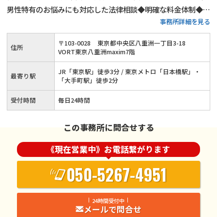
男性特有のお悩みにも対応した法律相談◆明確な料金体制◆不
事務所詳細を見る
倫慰謝料請求の相談件数は年間1,000件以上◆離婚・男女問題
にまつわる全ての問題に対応します！東京で離婚・不倫慰謝料
〒
103
-
0028
東京都中央区八重洲一丁目3-18
住所
のお悩みはネクスパート法律事務所へ
VORT東京八重洲maxim7階
JR「東京駅」徒歩3分 / 東京メトロ「日本橋駅」・
最寄り駅
「大手町駅」徒歩2分
受付時間
毎日24時間
この事務所に問合せする
《現在営業中》お電話繋がります
050-5267-4951
24時間受付中
メールで問合せ