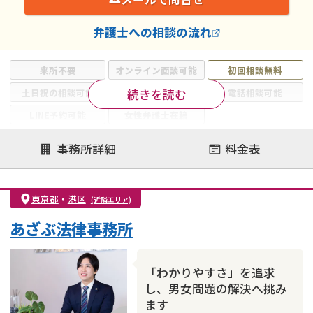
弁護士
への相談の流れ
来所不要
オンライン面談可能
初回相談無料
続きを読む
土日祝の相談可能
19時以降電話可能
電話相談可能
LINE予約可能
女性弁護士在籍
注力案件
事務所詳細
料金表
離婚前相談
離婚調停
離婚裁判
親権・面会交流権
DV
モラハラ
東京都
・
港区
(近隣エリア)
不貞・不倫慰謝料請求
国際離婚
養育費問題
あざぶ法律事務所
財産分与
内縁の夫婦
熟年離婚
「わかりやすさ」を追求
し、男女問題の解決へ挑み
ます