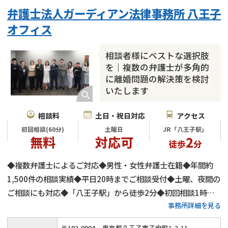
不貞・不倫慰謝料請求
国際離婚
養育費問題
弁護士法人ガーディアン法律事務所 八王子
財産分与
内縁の夫婦
熟年離婚
オフィス
相談者様にベストな選択肢
を｜複数の弁護士が多角的
に離婚問題の解決策を検討
いたします
相談料
土日・祝日対応
アクセス
初回相談(60分)
土曜日
JR「八王子駅」
無料
対応可
2
徒歩
分
◆複数弁護士によるご対応◆男性・女性弁護士在籍◆年間約
1,500件の相談実績◆平日20時までご相談受付◆土曜、夜間の
ご相談にも対応◆「八王子駅」から徒歩2分◆初回相談1時間
事務所詳細を見る
無料◆弁護士費用の分割払いにもご対応◆養育費・財産分与・
慰謝料請求をサポート◆代理交渉も承ります
〒
192
-
0904
東京都八王子市子安町1-3-11