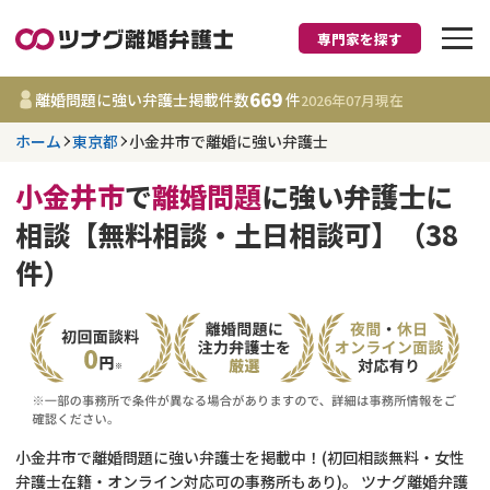
専門家を探す
離婚に強い弁護士
669
離婚問題に強い弁護士掲載件数
件
2026年07月
現在
ホーム
東京都
小金井市で離婚に強い弁護士
東京都
小金井市
で
離婚問題
に強い弁護士に
669
事務所
件
相談【無料相談・土日相談可】（38
更新日 :
2026年07月31日
件）
相談内容で探す
離婚前相談
費用相場
離婚裁判
コラム
小金井市で離婚問題に強い弁護士を掲載中！(初回相談無料・女性
DV
財産分与
弁護士在籍・オンライン対応可の事務所もあり)。 ツナグ離婚弁護