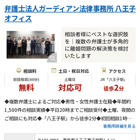
不貞・不倫慰謝料請求
国際離婚
養育費問題
弁護士法人ガーディアン法律事務所 八王子
財産分与
内縁の夫婦
熟年離婚
オフィス
相談者様にベストな選択肢
を｜複数の弁護士が多角的
に離婚問題の解決策を検討
いたします
相談料
土日・祝日対応
アクセス
初回相談(60分)
土曜日
JR「八王子駅」
無料
対応可
2
徒歩
分
◆複数弁護士によるご対応◆男性・女性弁護士在籍◆年間約
1,500件の相談実績◆平日20時までご相談受付◆土曜、夜間の
ご相談にも対応◆「八王子駅」から徒歩2分◆初回相談1時間
事務所詳細を見る
無料◆弁護士費用の分割払いにもご対応◆養育費・財産分与・
慰謝料請求をサポート◆代理交渉も承ります
〒
192
-
0904
東京都八王子市子安町1-3-11