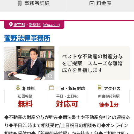
注力案件
事務所詳細
料金表
離婚前相談
離婚調停
離婚裁判
親権・面会交流権
DV
モラハラ
東京都
・
新宿区
(近隣エリア)
不貞・不倫慰謝料請求
国際離婚
養育費問題
菅野法律事務所
財産分与
内縁の夫婦
熟年離婚
ベストな不動産の財産分与
をご提案｜スムーズな離婚
成立を目指します
相談料
土日・祝日対応
アクセス
初回相談
平日・土日祝
新宿御苑前駅
無料
対応可
1
徒歩
分
◆不動産の財産分与が強み◆司法書士や不動産会社との連携あ
り◆平日21時まで相談受付/土日祝日の相談も可◆オンライン
相談も受付中◆「新宿御苑前駅」から徒歩１分◆ご相談は回数