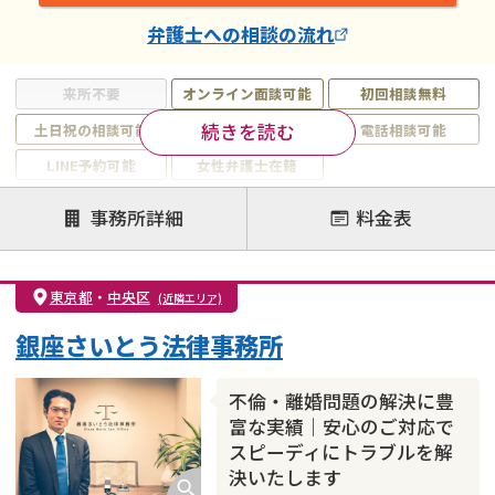
弁護士
への相談の流れ
来所不要
オンライン面談可能
初回相談無料
続きを読む
土日祝の相談可能
19時以降電話可能
電話相談可能
LINE予約可能
女性弁護士在籍
注力案件
事務所詳細
料金表
離婚前相談
離婚調停
離婚裁判
親権・面会交流権
DV
モラハラ
東京都
・
中央区
(近隣エリア)
不貞・不倫慰謝料請求
国際離婚
養育費問題
銀座さいとう法律事務所
財産分与
内縁の夫婦
熟年離婚
不倫・離婚問題の解決に豊
富な実績｜安心のご対応で
スピーディにトラブルを解
決いたします