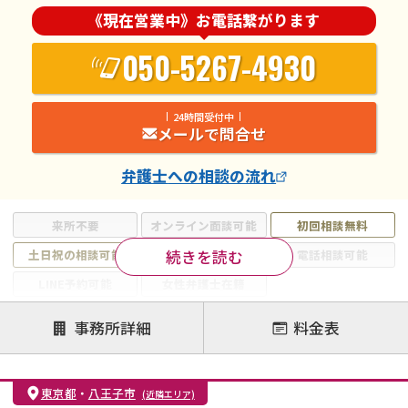
《現在営業中》お電話繋がります
050-5267-4930
24時間受付中
メールで問合せ
弁護士
への相談の流れ
来所不要
オンライン面談可能
初回相談無料
続きを読む
土日祝の相談可能
19時以降電話可能
電話相談可能
LINE予約可能
女性弁護士在籍
注力案件
事務所詳細
料金表
離婚前相談
離婚調停
離婚裁判
親権・面会交流権
DV
モラハラ
東京都
・
八王子市
(近隣エリア)