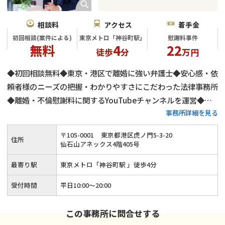
相談料
アクセス
着手金
初回相談(案件による)
東京メトロ「神谷町駅」
慰謝料事件
無料
4
22
徒歩
分
万円
◆初回相談無料◆東京・港区で離婚に強い弁護士◆安心感・依
頼者様のニーズの把握・わかりやすさにこだわった法律事務所
◆離婚・不倫慰謝料に関するYouTubeチャンネルを運営◆不
事務所詳細を見る
倫慰謝料の減額交渉に自身有り
〒
105
-
0001
東京都港区虎ノ門5-3-20
住所
仙石山アネックス4階405号
最寄り駅
東京メトロ「神谷町駅 」徒歩4分
受付時間
平日10:00～20:00
この事務所に問合せする