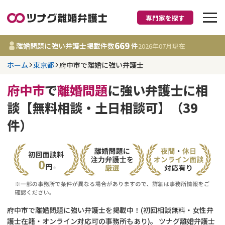
専門家を探す
離婚に強い弁護士
669
離婚問題に強い弁護士掲載件数
件
2026年07月
現在
ホーム
東京都
府中市で離婚に強い弁護士
東京都
府中市
で
離婚問題
に強い弁護士に相
669
事務所
件
談【無料相談・土日相談可】（39
更新日 :
2026年07月31日
件）
相談内容で探す
離婚前相談
費用相場
離婚裁判
コラム
府中市で離婚問題に強い弁護士を掲載中！(初回相談無料・女性弁
DV
財産分与
護士在籍・オンライン対応可の事務所もあり)。 ツナグ離婚弁護士