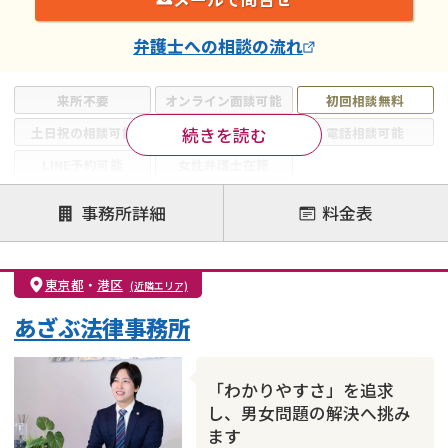
弁護士
への相談の流れ
来所不要
オンライン面談可能
初回相談無料
続きを読む
土日祝の相談可能
19時以降電話可能
電話相談可能
LINE予約可能
女性弁護士在籍
注力案件
事務所詳細
料金表
離婚前相談
離婚調停
離婚裁判
親権・面会交流権
DV
モラハラ
東京都
・
港区
(近隣エリア)
不貞・不倫慰謝料請求
国際離婚
養育費問題
あざぶ法律事務所
財産分与
内縁の夫婦
熟年離婚
「わかりやすさ」を追求
し、男女問題の解決へ挑み
ます