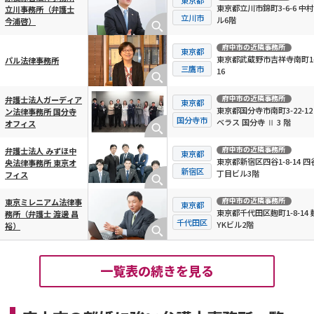
東京都立川市錦町3-6-6 中村
立川事務所（弁護士
立川市
ル6階
今浦啓）
府中市
の近隣事務所
東京都
東京都武蔵野市吉祥寺南町1-
パル法律事務所
三鷹市
16
府中市
の近隣事務所
弁護士法人ガーディア
東京都
東京都国分寺市南町3-22-12
ン法律事務所 国分寺
国分寺市
ベラス 国分寺 Ⅱ 3 階
オフィス
府中市
の近隣事務所
弁護士法人 みずほ中
東京都
東京都新宿区四谷1-8-14 四
央法律事務所 東京オ
新宿区
丁目ビル3階
フィス
府中市
の近隣事務所
東京ミレニアム法律事
東京都
東京都千代田区麹町1-8-14 
務所（弁護士 渡邊 昌
千代田区
YKビル2階
裕）
一覧表の続きを見る