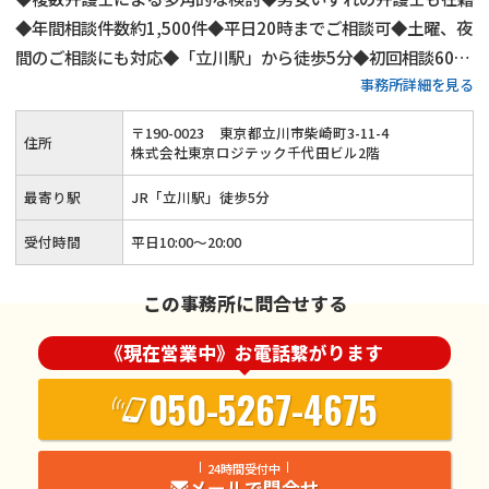
◆年間相談件数約1,500件◆平日20時までご相談可◆土曜、夜
間のご相談にも対応◆「立川駅」から徒歩5分◆初回相談60分
事務所詳細を見る
無料◆弁護士費用は分割払いも可◆養育費・財産分与・慰謝料
請求も安心◆代理交渉にもご対応
〒
190
-
0023
東京都立川市柴崎町3-11-4
住所
株式会社東京ロジテック千代田ビル2階
最寄り駅
JR「立川駅」徒歩5分
受付時間
平日10:00～20:00
この事務所に問合せする
《現在営業中》お電話繋がります
050-5267-4675
24時間受付中
メールで問合せ