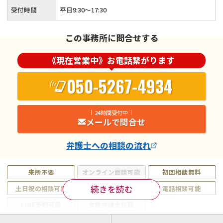
受付時間
平日9:30〜17:30
この事務所に問合せする
《現在営業中》お電話繋がります
050-5267-4934
24時間受付中
メールで問合せ
弁護士
への相談の流れ
来所不要
オンライン面談可能
初回相談無料
続きを読む
土日祝の相談可能
19時以降電話可能
電話相談可能
LINE予約可能
女性弁護士在籍