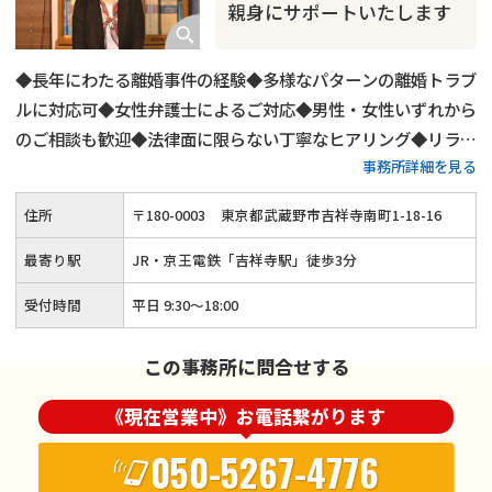
親身にサポートいたします
◆長年にわたる離婚事件の経験◆多様なパターンの離婚トラブ
ルに対応可◆女性弁護士によるご対応◆男性・女性いずれから
のご相談も歓迎◆法律面に限らない丁寧なヒアリング◆リラッ
事務所詳細を見る
クスした雰囲気でのご相談◆夜間・土日祝日も柔軟にご対応
◆「吉祥寺駅」から徒歩3分
住所
〒
180
-
0003
東京都武蔵野市吉祥寺南町1-18-16
最寄り駅
JR・京王電鉄「吉祥寺駅」徒歩3分
受付時間
平日 9:30～18:00
この事務所に問合せする
《現在営業中》お電話繋がります
050-5267-4776