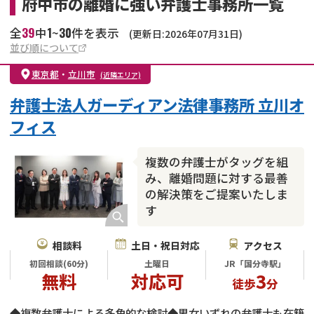
府中市の離婚に強い弁護士事務所一覧
39
1
30
全
中
~
件を表示
(更新日:2026年07月31日)
並び順について
東京都
・
立川市
(近隣エリア)
弁護士法人ガーディアン法律事務所 立川オ
フィス
複数の弁護士がタッグを組
み、離婚問題に対する最善
の解決策をご提案いたしま
す
相談料
土日・祝日対応
アクセス
初回相談(60分)
土曜日
JR「国分寺駅」
無料
対応可
3
徒歩
分
◆複数弁護士による多角的な検討◆男女いずれの弁護士も在籍