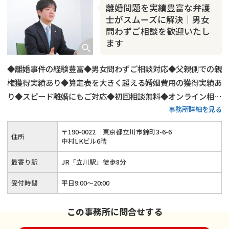
離婚問題を実績豊富な弁護
士がスムーズに解決｜男女
問わずご相談を歓迎いたし
ます
◆離婚事件の経験豊富◆男女問わずご相談対応◆父親側での親
権獲得実績あり◆算定表を大きく超える婚姻費用の獲得実績あ
り◆スピード離婚にもご対応◆初回相談無料◆オンライン相談
事務所詳細を見る
にもご対応◆平日20時までご相談受付◆土日祝日もご予約可
◆「立川駅」から徒歩8分
〒
190
-
0022
東京都立川市錦町3-6-6
住所
中村LKビル6階
最寄り駅
JR「立川駅」徒歩8分
受付時間
平日9:00〜20:00
この事務所に問合せする