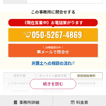
この事務所に問合せする
《現在営業中》お電話繋がります
050-5267-4869
24時間受付中
メールで問合せ
弁護士
への相談の流れ
来所不要
オンライン面談可能
初回相談無料
続きを読む
土日祝の相談可能
19時以降電話可能
電話相談可能
LINE予約可能
女性弁護士在籍
注力案件
事務所詳細
料金表