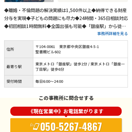
◆離婚・不倫問題の解決実績は1,500件以上◆納得できる財産
分与を実現◆子どもの問題にも尽力◆24時間・365日相談対応
◆初回相談1時間無料◆全国出張も可能◆「銀座駅」から徒歩
事務所詳細を見る
2分◆LINEでのご連絡もOK
〒
104
-
0061
東京都中央区銀座4-5-1
住所
聖書館ビル602
東京メトロ「銀座駅」徒歩2分 / 東京メトロ「銀座一
最寄り駅
丁目駅」徒歩6分
受付時間
毎日6:00～24:00
この事務所に問合せする
《現在営業中》お電話繋がります
050-5267-4867