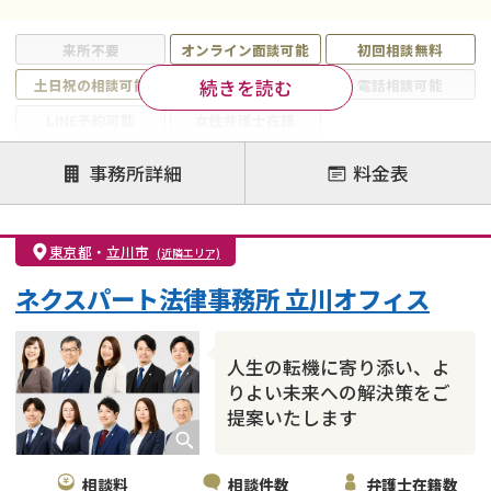
来所不要
オンライン面談可能
初回相談無料
続きを読む
土日祝の相談可能
19時以降電話可能
電話相談可能
LINE予約可能
女性弁護士在籍
注力案件
事務所詳細
料金表
離婚前相談
離婚調停
離婚裁判
親権・面会交流権
DV
モラハラ
東京都
・
立川市
(近隣エリア)
不貞・不倫慰謝料請求
国際離婚
養育費問題
ネクスパート法律事務所 立川オフィス
財産分与
内縁の夫婦
熟年離婚
人生の転機に寄り添い、よ
りよい未来への解決策をご
提案いたします
相談料
相談件数
弁護士在籍数