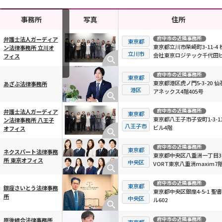
事務所
写真
住所
府中市
の近隣事務所
弁護士法人ガーディア
東京都
東京都立川市柴崎町3-11-4 
ン法律事務所 立川オ
横スクロール可能
立川市
会社東京ロジテック千代田ビ
フィス
階
府中市
の近隣事務所
東京都
東京都港区虎ノ門5-3-20 仙
あざぶ法律事務所
港区
アネックス4階405号
府中市
の近隣事務所
弁護士法人ガーディア
東京都
東京都八王子市子安町1-3-11
ン法律事務所 八王子
八王子市
ビル4階
オフィス
府中市
の近隣事務所
東京都
ネクスパート法律事務
東京都中央区八重洲一丁目3-
所 東京オフィス
中央区
VORT東京八重洲maxim7
府中市
の近隣事務所
東京都
銀座さいとう法律事務
東京都中央区銀座4-5-1 聖
所
中央区
ル602
府中市
の近隣事務所
原後綜合法律事務所
東京都