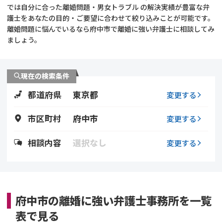
では自分に合った離婚問題・男女トラブル の解決実績が豊富な弁
護士をあなたの目的・ご要望に合わせて絞り込みことが可能です。
不貞・不倫慰謝料請求
養育費
離婚問題に悩んでいるなら府中市で離婚に強い弁護士に相談してみ
ましょう。
養育費問題
離婚裁判
内縁の夫婦
慰謝料
現在の検索条件
都道府県
東京都
変更する
国際離婚
市区町村
府中市
変更する
DV
相談内容
選択なし
変更する
離婚の相談先
離婚したくない
府中市の離婚に強い弁護士事務所を一覧
その他の男女問題
表で見る