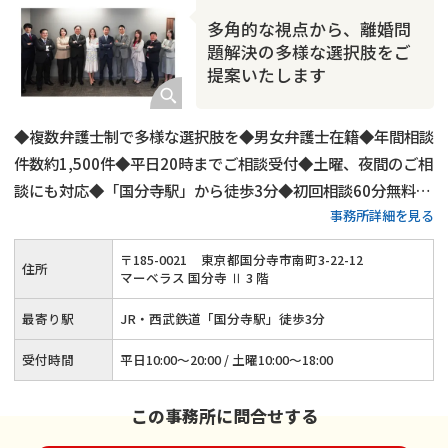
多角的な視点から、離婚問
題解決の多様な選択肢をご
提案いたします
◆複数弁護士制で多様な選択肢を◆男女弁護士在籍◆年間相談
件数約1,500件◆平日20時までご相談受付◆土曜、夜間のご相
談にも対応◆「国分寺駅」から徒歩3分◆初回相談60分無料◆
事務所詳細を見る
弁護士費用の分割払いも可◆養育費・財産分与・慰謝料請求に
強み◆代理交渉もご対応可
〒
185
-
0021
東京都国分寺市南町3-22-12
住所
マーベラス 国分寺 Ⅱ 3 階
最寄り駅
JR・西武鉄道「国分寺駅」徒歩3分
受付時間
平日10:00～20:00 / 土曜10:00～18:00
この事務所に問合せする