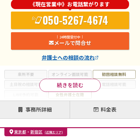
《現在営業中》お電話繋がります
050-5267-4674
24時間受付中
メールで問合せ
弁護士
への相談の流れ
来所不要
オンライン面談可能
初回相談無料
続きを読む
土日祝の相談可能
19時以降電話可能
電話相談可能
LINE予約可能
女性弁護士在籍
注力案件
事務所詳細
料金表
離婚前相談
離婚調停
離婚裁判
親権・面会交流権
DV
モラハラ
東京都
・
新宿区
(近隣エリア)
不貞・不倫慰謝料請求
国際離婚
養育費問題