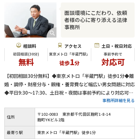
面談環境にこだわり、依頼
者様の心に寄り添える法律
事務所
相談料
アクセス
土日・祝日対応
初回相談(30分)
東京メトロ「半蔵門駅」
事前予約で
無料
1
対応可
徒歩
分
【初回相談30分無料】◆東京メトロ「半蔵門駅」徒歩1分◆離
婚・調停・財産分与・親権・養育費など幅広い男女問題に対応
◆平日9:30～17:30、土日祝・夜間は事前予約により対応可◆
事務所詳細を見る
可能な限り話し合いで進め、迅速な事件解決を目指します
〒
102
-
0083
東京都千代田区麹町1-8-14
住所
麹町YKビル2階
最寄り駅
東京メトロ「半蔵門駅」徒歩1分