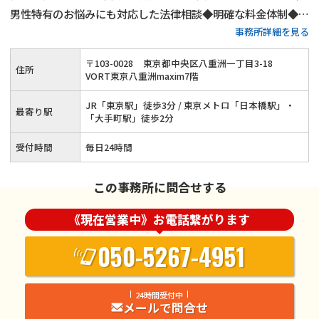
男性特有のお悩みにも対応した法律相談◆明確な料金体制◆不
事務所詳細を見る
倫慰謝料請求の相談件数は年間1,000件以上◆離婚・男女問題
にまつわる全ての問題に対応します！東京で離婚・不倫慰謝料
〒
103
-
0028
東京都中央区八重洲一丁目3-18
住所
のお悩みはネクスパート法律事務所へ
VORT東京八重洲maxim7階
JR「東京駅」徒歩3分 / 東京メトロ「日本橋駅」・
最寄り駅
「大手町駅」徒歩2分
受付時間
毎日24時間
この事務所に問合せする
《現在営業中》お電話繋がります
050-5267-4951
24時間受付中
メールで問合せ