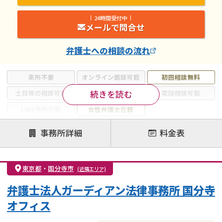
24時間受付中
メールで問合せ
弁護士
への相談の流れ
来所不要
オンライン面談可能
初回相談無料
続きを読む
土日祝の相談可能
19時以降電話可能
電話相談可能
LINE予約可能
女性弁護士在籍
注力案件
事務所詳細
料金表
離婚前相談
離婚調停
離婚裁判
親権・面会交流権
DV
モラハラ
東京都
・
国分寺市
(近隣エリア)
不貞・不倫慰謝料請求
国際離婚
養育費問題
弁護士法人ガーディアン法律事務所 国分寺
財産分与
内縁の夫婦
熟年離婚
オフィス