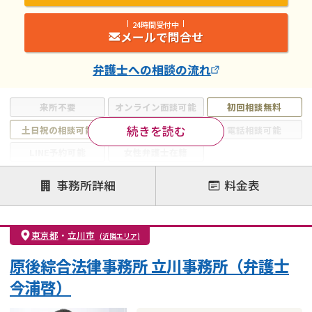
24時間受付中
メールで問合せ
弁護士
への相談の流れ
来所不要
オンライン面談可能
初回相談無料
続きを読む
土日祝の相談可能
19時以降電話可能
電話相談可能
LINE予約可能
女性弁護士在籍
注力案件
事務所詳細
料金表
離婚前相談
離婚調停
離婚裁判
親権・面会交流権
DV
モラハラ
東京都
・
立川市
(近隣エリア)
不貞・不倫慰謝料請求
国際離婚
養育費問題
原後綜合法律事務所 立川事務所（弁護士
財産分与
内縁の夫婦
熟年離婚
今浦啓）