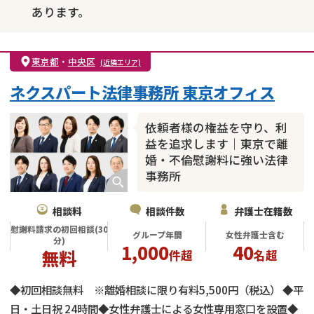
あります。
東京都
・
中央区
(近隣エリア)
ネクスパート法律事務所 東京オフィス
依頼者様の権益を守り、利
益を追求します｜東京で離
婚・不倫慰謝料に強い法律
事務所
相談料
相談件数
弁護士在籍数
慰謝料請求の初回相談(30
グループ年間
女性弁護士含む
分)
1,000
40
無料
件超
名超
◆初回相談無料 ※離婚相談に限り有料5,500円（税込） ◆平
日・土日祝 24時間◆女性弁護士による女性専用窓口を設置◆