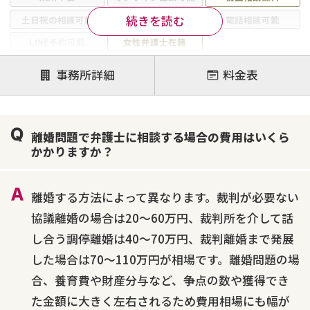
続きを読む
土日祝の相談可能
19時以降電話可能
電話相談可能
LINE予約可能
女性弁護士在籍
注力案件
事務所詳細
料金表
離婚前相談
離婚調停
離婚裁判
親権・面会交流権
DV
モラハラ
離婚問題で弁護士に相談する場合の費用はいくら
不貞・不倫慰謝料請求
国際離婚
養育費問題
かかりますか？
財産分与
内縁の夫婦
熟年離婚
離婚する方法によって異なります。裁判が必要ない
協議離婚の場合は20～60万円、裁判所を介して話
し合う調停離婚は40～70万円、裁判離婚まで発展
した場合は70～110万円が相場です。離婚問題の場
合、養育費や財産分与など、争点の数や獲得でき
た金額に大きく左右されるため費用相場にも幅が