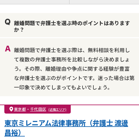
離婚前相談
離婚調停
離婚裁判
親権・面会交流権
DV
モラハラ
離婚問題で弁護士を選ぶ時のポイントはあります
不貞・不倫慰謝料請求
国際離婚
養育費問題
か？
財産分与
内縁の夫婦
熟年離婚
離婚問題で弁護士を選ぶ際は、無料相談を利用し
て複数の弁護士事務所を比較しながら決めましょ
う。その際、離婚理由や争点に関する経験が豊富
な弁護士を選ぶのがポイントです。迷った場合は第
一印象で決めてしまってもよいでしょう。
東京都
・
千代田区
(近隣エリア)
東京ミレニアム法律事務所（弁護士 渡邊
昌裕）