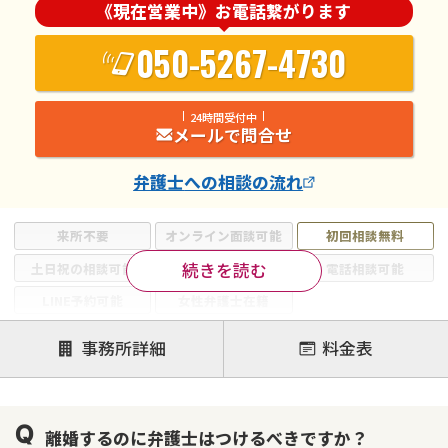
《現在営業中》お電話繋がります
050-5267-4730
24時間受付中
メールで問合せ
弁護士
への相談の流れ
来所不要
オンライン面談可能
初回相談無料
続きを読む
土日祝の相談可能
19時以降電話可能
電話相談可能
LINE予約可能
女性弁護士在籍
注力案件
事務所詳細
料金表
離婚前相談
離婚調停
離婚裁判
親権・面会交流権
DV
モラハラ
離婚するのに弁護士はつけるべきですか？
不貞・不倫慰謝料請求
国際離婚
養育費問題