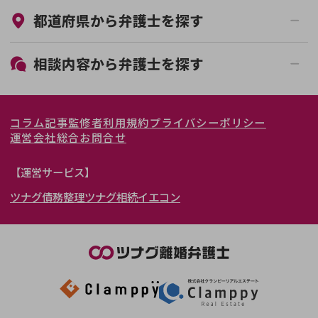
都道府県から
弁護士
を探す
初回相談無料
土日祝の相談可能
19時以降電話可能
電話相談可能
北海道・東北
相談内容から
弁護士
を探す
LINE予約可能
女性弁護士在籍
関東
北海道
青森県
離婚前相談
離婚調停
コラム記事
監修者
利用規約
プライバシーポリシー
離婚裁判
親権・面会交流権
東海
岩手県
東京都
宮城県
神奈川県
運営会社
総合お問合せ
DV
モラハラ
関西
秋田県
埼玉県
愛知県
山形県
千葉県
静岡県
【運営サービス】
不貞・不倫慰謝料請求
国際離婚
ツナグ債務整理
ツナグ相続
イエコン
北陸・甲信越
福島県
茨城県
岐阜県
大阪府
群馬県
山梨県
京都府
養育費問題
財産分与
内縁の夫婦
熟年離婚
中国・四国
栃木県
兵庫県
長野県
奈良県
石川県
九州・沖縄
滋賀県
福井県
広島県
和歌山県
富山県
岡山県
新潟県
山口県
福岡県
三重県
島根県
佐賀県