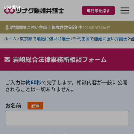
Loading...
専門家を探す
離婚に強い弁護士
669
離婚問題に強い弁護士掲載件数
件
2026年07月
現在
ホーム
東京都で離婚に強い弁護士
千代田区で離婚に強い弁護士
都道府県を選択
669
岩崎総合法律事務所相談フォーム
事務所
件
更新日 :
2026年07月31日
ご入力は
約60秒
で完了します。相談内容が一般に公開
相談内容で探す
されることは一切ありません。
離婚前相談
費用相場
お名前
必須
離婚裁判
コラム
DV
財産分与