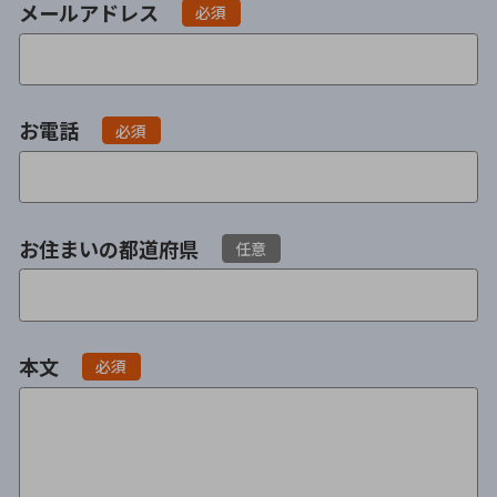
メールアドレス
必須
不貞・不倫慰謝料請求
養育費
養育費問題
離婚裁判
お電話
必須
内縁の夫婦
慰謝料
国際離婚
お住まいの都道府県
任意
DV
離婚の相談先
本文
必須
離婚したくない
その他の男女問題