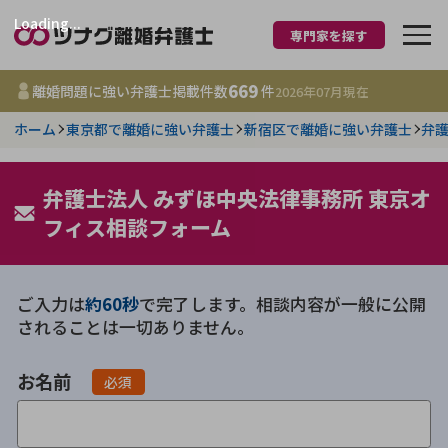
Loading...
専門家を探す
離婚に強い弁護士
669
離婚問題に強い弁護士掲載件数
件
2026年07月
現在
ホーム
東京都で離婚に強い弁護士
新宿区で離婚に強い弁護士
弁護
都道府県を選択
669
弁護士法人 みずほ中央法律事務所 東京オ
事務所
件
更新日 :
2026年07月31日
フィス相談フォーム
相談内容で探す
ご入力は
約60秒
で完了します。相談内容が一般に公開
されることは一切ありません。
離婚前相談
費用相場
お名前
離婚裁判
コラム
必須
DV
財産分与