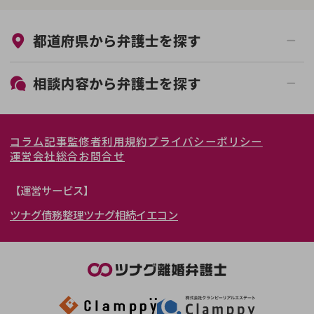
来所不要
オンライン面談可能
都道府県から
弁護士
を探す
初回相談無料
土日祝の相談可能
19時以降電話可能
電話相談可能
北海道・東北
相談内容から
弁護士
を探す
LINE予約可能
女性弁護士在籍
関東
北海道
青森県
離婚前相談
離婚調停
コラム記事
監修者
利用規約
プライバシーポリシー
離婚裁判
親権・面会交流権
東海
岩手県
東京都
宮城県
神奈川県
運営会社
総合お問合せ
DV
モラハラ
関西
秋田県
埼玉県
愛知県
山形県
千葉県
静岡県
【運営サービス】
不貞・不倫慰謝料請求
国際離婚
ツナグ債務整理
ツナグ相続
イエコン
北陸・甲信越
福島県
茨城県
岐阜県
大阪府
群馬県
山梨県
京都府
養育費問題
財産分与
内縁の夫婦
熟年離婚
中国・四国
栃木県
兵庫県
長野県
奈良県
石川県
九州・沖縄
滋賀県
福井県
広島県
和歌山県
富山県
岡山県