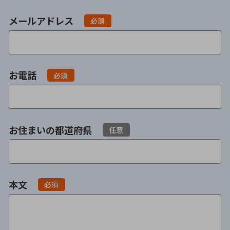
不貞・不倫慰謝料請求
養育費
メールアドレス
必須
養育費問題
離婚裁判
内縁の夫婦
慰謝料
お電話
必須
国際離婚
DV
お住まいの都道府県
任意
離婚の相談先
離婚したくない
本文
必須
その他の男女問題