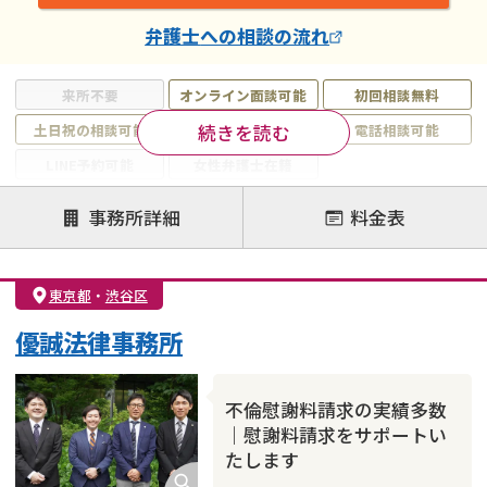
弁護士
への相談の流れ
来所不要
オンライン面談可能
初回相談無料
続きを読む
土日祝の相談可能
19時以降電話可能
電話相談可能
LINE予約可能
女性弁護士在籍
注力案件
事務所詳細
料金表
離婚前相談
離婚調停
離婚裁判
親権・面会交流権
DV
モラハラ
東京都
・
渋谷区
不貞・不倫慰謝料請求
国際離婚
養育費問題
優誠法律事務所
財産分与
内縁の夫婦
熟年離婚
不倫慰謝料請求の実績多数
｜慰謝料請求をサポートい
たします