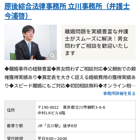
原後綜合法律事務所 立川事務所（弁護士
財産分与
内縁の夫婦
熟年離婚
今浦啓）
離婚問題を実績豊富な弁護
士がスムーズに解決｜男女
問わずご相談を歓迎いたし
ます
◆離婚事件の経験豊富◆男女問わずご相談対応◆父親側での親
権獲得実績あり◆算定表を大きく超える婚姻費用の獲得実績あ
り◆スピード離婚にもご対応◆初回相談無料◆オンライン相談
事務所詳細を見る
にもご対応◆平日20時までご相談受付◆土日祝日もご予約可
◆「立川駅」から徒歩8分
〒
190
-
0022
東京都立川市錦町3-6-6
住所
中村LKビル6階
最寄り駅
JR「立川駅」徒歩8分
受付時間
平日9:00〜20:00