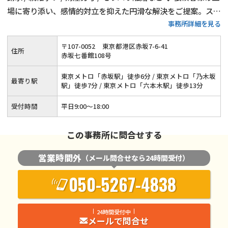
場に寄り添い、感情的対立を抑えた円滑な解決をご提案。スピ
事務所詳細を見る
ーディな対応で納得のいく結果へ導きます◆離婚問題の実績の
ある弁護士が対応◆事前予約で土日対応可
〒
107
-
0052
東京都港区赤坂7-6-41
住所
赤坂七番館108号
東京メトロ「赤坂駅」徒歩6分 / 東京メトロ「乃木坂
最寄り駅
駅」徒歩7分 / 東京メトロ「六本木駅」徒歩13分
受付時間
平日9:00〜18:00
この事務所に問合せする
営業時間外
（メール問合せなら24時間受付）
050-5267-4838
24時間受付中
メールで問合せ