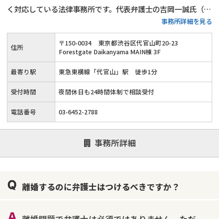
く対応している法律事務所です。​代表弁護士の吉岡一誠氏（東
事務所詳細を見る
京弁護士会所属）が率いる同事務所は、依頼者一人ひとりの悩
みに全身全霊で向き合い、「相談して良かった」と感じてもら
〒
150
-
0034
東京都渋谷区代官山町20-23
住所
えるような丁寧な対応を心掛けています。​
Forestgate Daikanyama MAIN棟 3F
最寄り駅
東急東横線「代官山」駅 徒歩1分
受付時間
夜間休日も24時間体制で相談受付
電話番号
03-6452-2788
事務所詳細
離婚するのに弁護士はつけるべきですか？
離婚問題で弁護士は必須ではありません。ただ