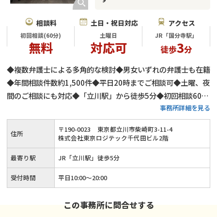
相談料
土日・祝日対応
アクセス
初回相談(60分)
土曜日
JR「国分寺駅」
無料
対応可
3
徒歩
分
◆複数弁護士による多角的な検討◆男女いずれの弁護士も在籍
◆年間相談件数約1,500件◆平日20時までご相談可◆土曜、夜
間のご相談にも対応◆「立川駅」から徒歩5分◆初回相談60分
事務所詳細を見る
無料◆弁護士費用は分割払いも可◆養育費・財産分与・慰謝料
請求も安心◆代理交渉にもご対応
〒
190
-
0023
東京都立川市柴崎町3-11-4
住所
株式会社東京ロジテック千代田ビル2階
最寄り駅
JR「立川駅」徒歩5分
受付時間
平日10:00～20:00
この事務所に問合せする