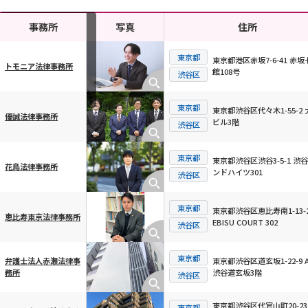
事務所
写真
住所
東京都
東京都港区赤坂7-6-41 赤坂
トモニア法律事務所
館108号
横スクロール可能
渋谷区
東京都
東京都渋谷区代々木1-55-2 
優誠法律事務所
ビル3階
渋谷区
東京都
東京都渋谷区渋谷3-5-1 渋
花鳥法律事務所
ンドハイツ301
渋谷区
東京都
東京都渋谷区恵比寿南1-13-
恵比寿東京法律事務所
EBISU COURT 302
渋谷区
東京都
東京都渋谷区道玄坂1-22-9 A
弁護士法人赤瀬法律事
渋谷道玄坂3階
務所
渋谷区
東京都渋谷区代官山町20-23
東京都