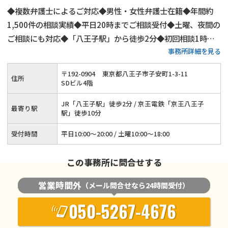
◆複数弁護士によるご対応◆男性・女性弁護士在籍◆年間約
1,500件の相談実績◆平日20時までご相談受付◆土曜、夜間の
ご相談にも対応◆「八王子駅」から徒歩2分◆初回相談1時間
事務所詳細を見る
無料◆弁護士費用の分割払いにもご対応◆養育費・財産分与・
慰謝料請求をサポート◆代理交渉も承ります
〒
192
-
0904
東京都八王子市子安町1-3-11
住所
SDビル4階
JR「八王子駅」徒歩2分 / 京王電鉄「京王八王子
最寄り駅
駅」徒歩10分
受付時間
平日10:00～20:00 / 土曜10:00～18:00
この事務所に問合せする
営業時間外
（メール問合せなら24時間受付）
050-5267-4676