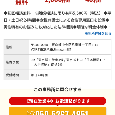
無料
件超
名超
◆初回相談無料 ※離婚相談に限り有料5,500円（税込） ◆平
日・土日祝 24時間◆女性弁護士による女性専用窓口を設置◆
男性特有のお悩みにも対応した法律相談◆明確な料金体制◆不
事務所詳細を見る
倫慰謝料請求の相談件数は年間1,000件以上◆離婚・男女問題
にまつわる全ての問題に対応します！東京で離婚・不倫慰謝料
〒
103
-
0028
東京都中央区八重洲一丁目3-18
住所
のお悩みはネクスパート法律事務所へ
VORT東京八重洲maxim7階
JR「東京駅」徒歩3分 / 東京メトロ「日本橋駅」・
最寄り駅
「大手町駅」徒歩2分
受付時間
毎日24時間
この事務所に問合せする
《現在営業中》お電話繋がります
050-5267-4951