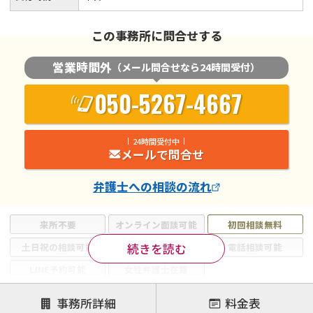
この事務所に問合せする
営業時間外
（メール問合せなら24時間受付）
050-5267-4667
24時間受付中
メールで問合せ
弁護士
への相談の流れ
来所不要
オンライン面談可能
初回相談無料
続きを読む
土日祝の相談可能
19時以降電話可能
電話相談可能
LINE予約可能
女性弁護士在籍
注力案件
事務所詳細
料金表