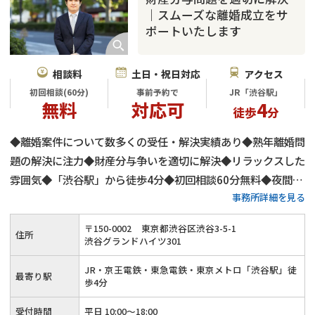
｜スムーズな離婚成立をサ
ポートいたします
相談料
土日・祝日対応
アクセス
初回相談(60分)
事前予約で
JR「渋谷駅」
無料
対応可
4
徒歩
分
◆離婚案件について数多くの受任・解決実績あり◆熟年離婚問
題の解決に注力◆財産分与争いを適切に解決◆リラックスした
雰囲気◆「渋谷駅」から徒歩4分◆初回相談60分無料◆夜間や
事務所詳細を見る
土日祝日もご予約によりご対応◆オンライン相談可
〒
150
-
0002
東京都渋谷区渋谷3-5-1
住所
渋谷グランドハイツ301
JR・京王電鉄・東急電鉄・東京メトロ「渋谷駅」徒
最寄り駅
歩4分
受付時間
平日 10:00～18:00