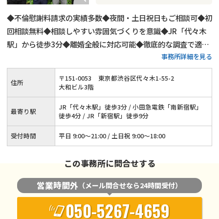
◆不倫慰謝料請求の実績多数◆夜間・土日祝日もご相談可◆初
回相談無料◆相談しやすい雰囲気づくりを意識◆JR「代々木
駅」から徒歩3分◆離婚全般に対応可能◆徹底的な調査で適正
事務所詳細を見る
な財産分与を実現◆父親の親権獲得実績あり
〒
151
-
0053
東京都渋谷区代々木1-55-2
住所
大和ビル3階
JR「代々木駅」徒歩3分 / 小田急電鉄「南新宿駅」
最寄り駅
徒歩4分 / JR「新宿駅」徒歩9分
受付時間
平日 9:00～21:00 / 土日祝 9:00～18:00
この事務所に問合せする
営業時間外
（メール問合せなら24時間受付）
050-5267-4659