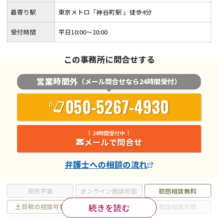
最寄り駅
東京メトロ「神谷町駅 」徒歩4分
受付時間
平日10:00～20:00
この事務所に問合せする
営業時間外
（メール問合せなら24時間受付）
050-5267-4930
24時間受付中
メールで問合せ
弁護士
への相談の流れ
来所不要
オンライン面談可能
初回相談無料
続きを読む
土日祝の相談可能
19時以降電話可能
電話相談可能