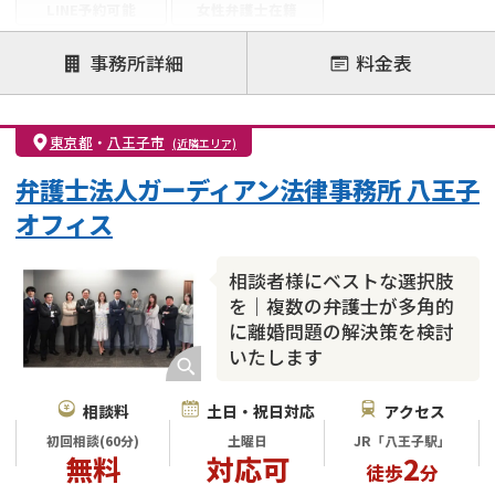
LINE予約可能
女性弁護士在籍
注力案件
事務所詳細
料金表
離婚前相談
離婚調停
離婚裁判
親権・面会交流権
DV
モラハラ
東京都
・
八王子市
(近隣エリア)
不貞・不倫慰謝料請求
国際離婚
養育費問題
弁護士法人ガーディアン法律事務所 八王子
財産分与
内縁の夫婦
熟年離婚
オフィス
相談者様にベストな選択肢
を｜複数の弁護士が多角的
に離婚問題の解決策を検討
いたします
相談料
土日・祝日対応
アクセス
初回相談(60分)
土曜日
JR「八王子駅」
無料
対応可
2
徒歩
分