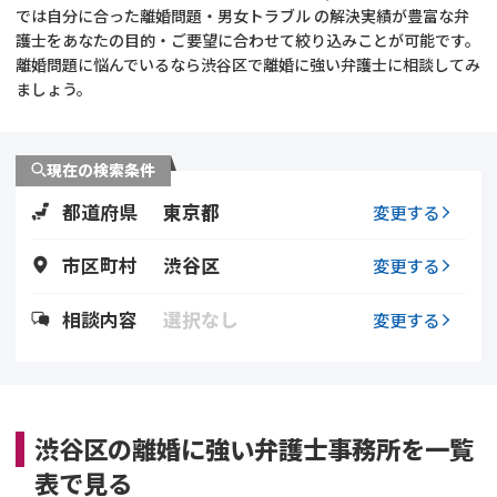
では自分に合った離婚問題・男女トラブル の解決実績が豊富な弁
護士をあなたの目的・ご要望に合わせて絞り込みことが可能です。
不貞・不倫慰謝料請求
養育費
離婚問題に悩んでいるなら渋谷区で離婚に強い弁護士に相談してみ
ましょう。
養育費問題
離婚裁判
内縁の夫婦
慰謝料
現在の検索条件
都道府県
東京都
変更する
国際離婚
市区町村
渋谷区
変更する
DV
相談内容
選択なし
変更する
離婚の相談先
離婚したくない
渋谷区の離婚に強い弁護士事務所を一覧
その他の男女問題
表で見る