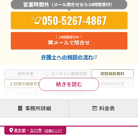
営業時間外
（メール問合せなら24時間受付）
050-5267-4867
24時間受付中
メールで問合せ
弁護士
への相談の流れ
来所不要
オンライン面談可能
初回相談無料
続きを読む
土日祝の相談可能
19時以降電話可能
電話相談可能
LINE予約可能
女性弁護士在籍
注力案件
事務所詳細
料金表
離婚前相談
離婚調停
離婚裁判
親権・面会交流権
DV
モラハラ
東京都
・
立川市
(近隣エリア)
不貞・不倫慰謝料請求
国際離婚
養育費問題