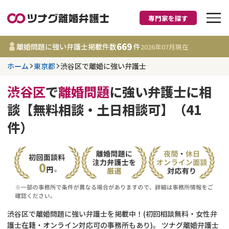
専門家を探す
離婚に強い弁護士
669
離婚問題に強い弁護士掲載件数
件
2026年07月
現在
ホーム
東京都
渋谷区で離婚に強い弁護士
東京都
渋谷区
で
離婚問題
に強い弁護士に相
669
事務所
件
談【無料相談・土日相談可】（41
更新日 :
2026年07月31日
件）
相談内容で探す
離婚前相談
費用相場
離婚裁判
コラム
渋谷区で離婚問題に強い弁護士を掲載中！(初回相談無料・女性弁
DV
財産分与
護士在籍・オンライン対応可の事務所もあり)。 ツナグ離婚弁護士