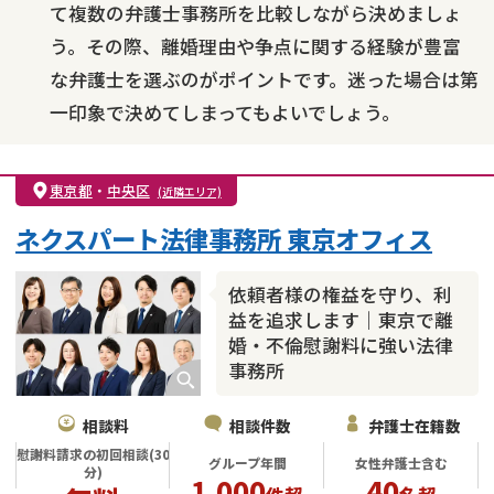
て複数の弁護士事務所を比較しながら決めましょ
う。その際、離婚理由や争点に関する経験が豊富
な弁護士を選ぶのがポイントです。迷った場合は第
一印象で決めてしまってもよいでしょう。
東京都
・
中央区
(近隣エリア)
ネクスパート法律事務所 東京オフィス
依頼者様の権益を守り、利
益を追求します｜東京で離
婚・不倫慰謝料に強い法律
事務所
相談料
相談件数
弁護士在籍数
慰謝料請求の初回相談(30
グループ年間
女性弁護士含む
分)
1,000
40