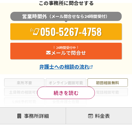
この事務所に問合せする
営業時間外
（メール問合せなら24時間受付）
050-5267-4758
24時間受付中
メールで問合せ
弁護士
への相談の流れ
来所不要
オンライン面談可能
初回相談無料
続きを読む
土日祝の相談可能
19時以降電話可能
電話相談可能
LINE予約可能
女性弁護士在籍
注力案件
事務所詳細
料金表
離婚前相談
離婚調停
離婚裁判