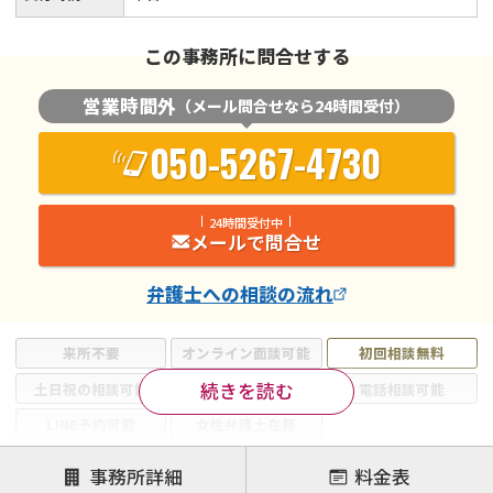
この事務所に問合せする
営業時間外
（メール問合せなら24時間受付）
050-5267-4730
24時間受付中
メールで問合せ
弁護士
への相談の流れ
来所不要
オンライン面談可能
初回相談無料
続きを読む
土日祝の相談可能
19時以降電話可能
電話相談可能
LINE予約可能
女性弁護士在籍
注力案件
事務所詳細
料金表