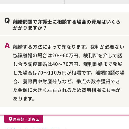
離婚前相談
離婚調停
離婚裁判
親権・面会交流権
DV
モラハラ
離婚問題で弁護士に相談する場合の費用はいくら
不貞・不倫慰謝料請求
国際離婚
養育費問題
かかりますか？
財産分与
内縁の夫婦
熟年離婚
離婚する方法によって異なります。裁判が必要ない
協議離婚の場合は20～60万円、裁判所を介して話
し合う調停離婚は40～70万円、裁判離婚まで発展
した場合は70～110万円が相場です。離婚問題の場
合、養育費や財産分与など、争点の数や獲得でき
た金額に大きく左右されるため費用相場にも幅が
あります。
東京都
・
渋谷区