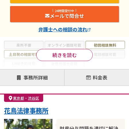
24時間受付中
メールで問合せ
弁護士
への相談の流れ
来所不要
オンライン面談可能
初回相談無料
続きを読む
土日祝の相談可能
19時以降電話可能
電話相談可能
LINE予約可能
女性弁護士在籍
注力案件
事務所詳細
料金表
離婚前相談
離婚調停
離婚裁判
親権・面会交流権
DV
モラハラ
東京都
・
渋谷区
不貞・不倫慰謝料請求
国際離婚
養育費問題
花鳥法律事務所
財産分与
内縁の夫婦
熟年離婚
財産分与問題を適切に解決