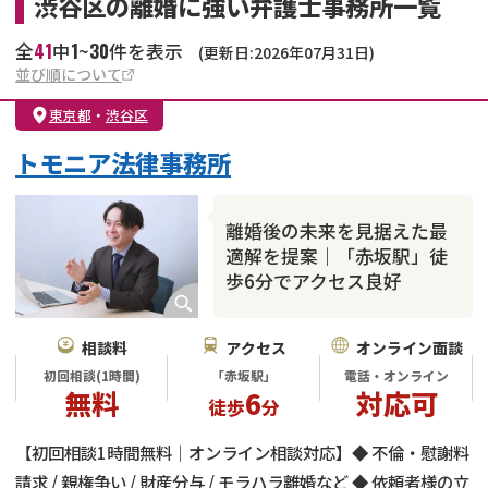
渋谷区の離婚に強い弁護士事務所一覧
41
1
30
全
中
~
件を表示
(更新日:2026年07月31日)
並び順について
東京都
・
渋谷区
トモニア法律事務所
離婚後の未来を見据えた最
適解を提案｜「赤坂駅」徒
歩6分でアクセス良好
相談料
アクセス
オンライン面談
初回相談(1時間)
「赤坂駅」
電話・オンライン
無料
6
対応可
徒歩
分
【初回相談1時間無料｜オンライン相談対応】◆ 不倫・慰謝料
請求 / 親権争い / 財産分与 / モラハラ離婚など ◆ 依頼者様の立