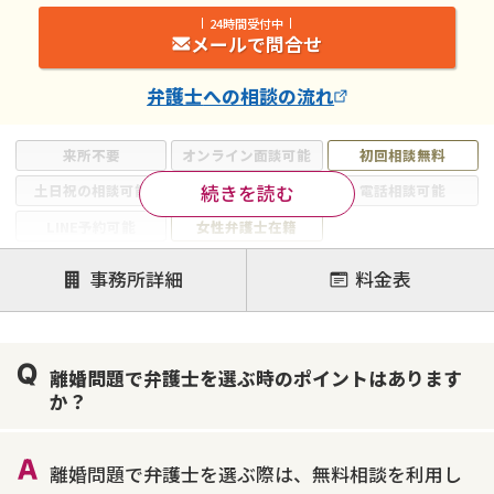
24時間受付中
メールで問合せ
弁護士
への相談の流れ
来所不要
オンライン面談可能
初回相談無料
続きを読む
土日祝の相談可能
19時以降電話可能
電話相談可能
LINE予約可能
女性弁護士在籍
注力案件
事務所詳細
料金表
離婚前相談
離婚調停
離婚裁判
親権・面会交流権
DV
モラハラ
離婚問題で弁護士を選ぶ時のポイントはあります
不貞・不倫慰謝料請求
国際離婚
養育費問題
か？
財産分与
内縁の夫婦
熟年離婚
離婚問題で弁護士を選ぶ際は、無料相談を利用し