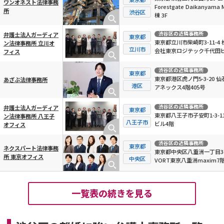
ワンオネスト法律事務
Forestgate Daikanyama 
所
渋谷区
棟 3F
渋谷区
の近隣事務所
弁護士法人ガーディア
東京都
東京都立川市柴崎町3-11-4 
ン法律事務所 立川オ
立川市
会社東京ロジテック千代田ビ
フィス
階
渋谷区
の近隣事務所
東京都
東京都港区虎ノ門5-3-20 仙
あざぶ法律事務所
港区
アネックス4階405号
渋谷区
の近隣事務所
弁護士法人ガーディア
東京都
東京都八王子市子安町1-3-11
ン法律事務所 八王子
八王子市
ビル4階
オフィス
渋谷区
の近隣事務所
東京都
ネクスパート法律事務
東京都中央区八重洲一丁目3-
所 東京オフィス
中央区
VORT東京八重洲maxim7
一覧表の続きを見る