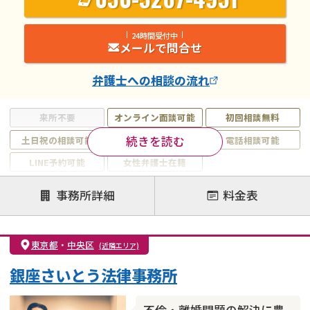
24時間受付中
メールで問合せ
弁護士
への相談の流れ
来所不要
オンライン面談可能
初回相談無料
続きを読む
土日祝の相談可能
19時以降電話可能
電話相談可能
LINE予約可能
女性弁護士在籍
注力案件
事務所詳細
料金表
離婚前相談
離婚調停
離婚裁判
親権・面会交流権
DV
モラハラ
東京都
・
中央区
(近隣エリア)
不貞・不倫慰謝料請求
国際離婚
養育費問題
銀座さいとう法律事務所
財産分与
内縁の夫婦
熟年離婚