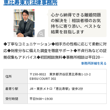
恵比寿東京法律事務所
心から納得できる離婚問題
の解決を｜相談者様のお気
持ちに寄り添い、ベストな
結果を目指します
◆丁寧なコミュニケーション◆相手方の性格に応じて柔軟に対
応◆財産分与に備えた調査を徹底サポート◆不貞行為などの証
拠収集もアドバイス◆初回相談無料◆事務所相談は平日20時
事務所詳細を見る
までご相談受付◆事前のご予約で夜間の相談も可◆お電話やメ
ールでのご相談も受付中◆JR・東京メトロ「恵比寿駅」から
〒
150
-
0022
東京都渋谷区恵比寿南1-13-2
住所
徒歩2分
EBISU COURT 302
最寄り駅
JR・東京メトロ「恵比寿駅」徒歩2分
受付時間
平日9:00～19:30