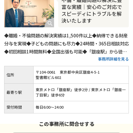
不倫・離婚問題の解決に豊
富な実績｜安心のご対応で
スピーディにトラブルを解
決いたします
◆離婚・不倫問題の解決実績は1,500件以上◆納得できる財産
分与を実現◆子どもの問題にも尽力◆24時間・365日相談対応
◆初回相談1時間無料◆全国出張も可能◆「銀座駅」から徒歩
事務所詳細を見る
2分◆LINEでのご連絡もOK
〒
104
-
0061
東京都中央区銀座4-5-1
住所
聖書館ビル602
東京メトロ「銀座駅」徒歩2分 / 東京メトロ「銀座一
最寄り駅
丁目駅」徒歩6分
受付時間
毎日6:00～24:00
この事務所に問合せする