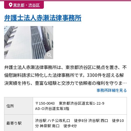
親権・面会交流権
DV
モラハラ
東京都
・
渋谷区
不貞・不倫慰謝料請求
国際離婚
養育費問題
弁護士法人赤瀬法律事務所
財産分与
内縁の夫婦
熟年離婚
弁護士法人赤瀬法律事務所は、東京都渋谷区に拠点を置き、不
倫慰謝料請求に特化した法律事務所です。3300件を超える解
決実績を持ち、豊富な経験と交渉力で依頼者の権利を守りま
事務所詳細を見る
す。何度でも無料で相談を受け付けており、初めての方でも安
心して相談できます。また、完全成功報酬制を採用し、依頼者
〒
150
-
0043
東京都渋谷区道玄坂1-22-9
住所
の負担を軽減しています。
AD-O渋谷道玄坂3階
渋谷駅 ハチ公改札口 徒歩8分 渋谷駅 西口 徒歩10
最寄り駅
分 神泉駅 南口 徒歩4分