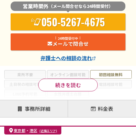
営業時間外
（メール問合せなら24時間受付）
050-5267-4675
24時間受付中
メールで問合せ
弁護士
への相談の流れ
来所不要
オンライン面談可能
初回相談無料
続きを読む
土日祝の相談可能
19時以降電話可能
電話相談可能
LINE予約可能
女性弁護士在籍
注力案件
事務所詳細
料金表
離婚前相談
離婚調停
離婚裁判
親権・面会交流権
DV
モラハラ
東京都
・
港区
(近隣エリア)
不貞・不倫慰謝料請求
国際離婚
養育費問題