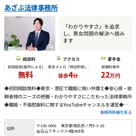
あざぶ法律事務所
財産分与
内縁の夫婦
熟年離婚
「わかりやすさ」を追求
し、男女問題の解決へ挑み
ます
相談料
アクセス
着手金
初回相談(案件による)
東京メトロ「神谷町駅」
慰謝料事件
無料
4
22
徒歩
分
万円
◆初回相談無料◆東京・港区で離婚に強い弁護士◆安心感・依
頼者様のニーズの把握・わかりやすさにこだわった法律事務所
◆離婚・不倫慰謝料に関するYouTubeチャンネルを運営◆不
事務所詳細を見る
倫慰謝料の減額交渉に自身有り
〒
105
-
0001
東京都港区虎ノ門5-3-20
住所
仙石山アネックス4階405号