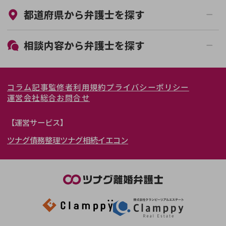
都道府県から
弁護士
を探す
初回相談無料
土日祝の相談可能
19時以降電話可能
電話相談可能
北海道・東北
相談内容から
弁護士
を探す
LINE予約可能
女性弁護士在籍
関東
北海道
青森県
離婚前相談
離婚調停
コラム記事
監修者
利用規約
プライバシーポリシー
離婚裁判
親権・面会交流権
東海
岩手県
東京都
宮城県
神奈川県
運営会社
総合お問合せ
DV
モラハラ
関西
秋田県
埼玉県
愛知県
山形県
千葉県
静岡県
【運営サービス】
不貞・不倫慰謝料請求
国際離婚
ツナグ債務整理
ツナグ相続
イエコン
北陸・甲信越
福島県
茨城県
岐阜県
大阪府
群馬県
山梨県
京都府
養育費問題
財産分与
内縁の夫婦
熟年離婚
中国・四国
栃木県
兵庫県
長野県
奈良県
石川県
九州・沖縄
滋賀県
福井県
広島県
和歌山県
富山県
岡山県
新潟県
山口県
福岡県
三重県
島根県
佐賀県