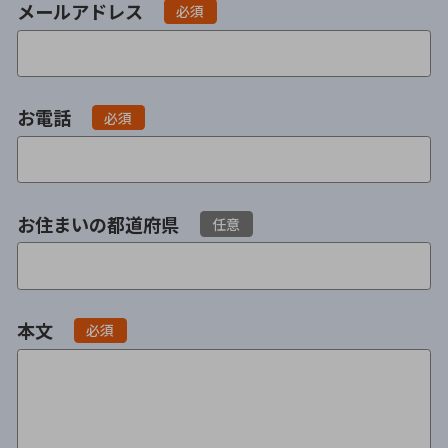
メールアドレス
必須
不貞・不倫慰謝料請求
養育費
養育費問題
離婚裁判
お電話
必須
内縁の夫婦
慰謝料
国際離婚
お住まいの都道府県
任意
DV
離婚の相談先
本文
必須
離婚したくない
その他の男女問題