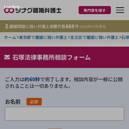
Loading...
専門家を探す
離婚に強い弁護士
669
離婚問題に強い弁護士掲載件数
件
2026年07月
現在
ホーム
東京都で離婚に強い弁護士
足立区で離婚に強い弁護士
石
都道府県を選択
669
石塚法律事務所相談フォーム
事務所
件
更新日 :
2026年07月31日
ご入力は
約60秒
で完了します。相談内容が一般に公開
相談内容で探す
されることは一切ありません。
離婚前相談
費用相場
お名前
必須
離婚裁判
コラム
DV
財産分与