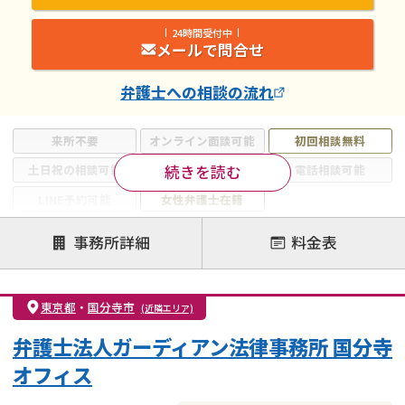
24時間受付中
メールで問合せ
弁護士
への相談の流れ
来所不要
オンライン面談可能
初回相談無料
続きを読む
土日祝の相談可能
19時以降電話可能
電話相談可能
LINE予約可能
女性弁護士在籍
注力案件
事務所詳細
料金表
離婚前相談
離婚調停
離婚裁判
親権・面会交流権
DV
モラハラ
東京都
・
国分寺市
(近隣エリア)
不貞・不倫慰謝料請求
国際離婚
養育費問題
弁護士法人ガーディアン法律事務所 国分寺
財産分与
内縁の夫婦
熟年離婚
オフィス