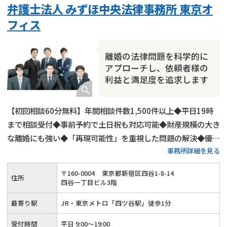
弁護士法人 みずほ中央法律事務所 東京オ
財産分与
内縁の夫婦
熟年離婚
フィス
離婚の法律問題を科学的に
アプローチし、依頼者様の
利益と満足度を追求します
【初回相談60分無料】年間相談件数1,500件以上◆平日19時
まで相談受付◆事前予約で土日祝も対応可能◆財産規模の大き
な離婚にも強い◆「再現可能性」を重視した問題の解決◆優し
事務所詳細を見る
さと強さを持った離婚弁護を行います
〒
160
-
0004
東京都新宿区四谷1-8-14
住所
四谷一丁目ビル3階
最寄り駅
JR・東京メトロ「四ツ谷駅」徒歩1分
受付時間
平日 9:00～19:00