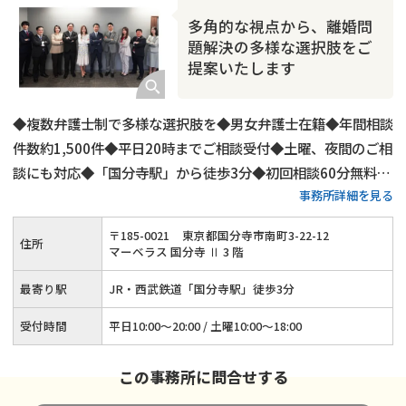
多角的な視点から、離婚問
題解決の多様な選択肢をご
提案いたします
◆複数弁護士制で多様な選択肢を◆男女弁護士在籍◆年間相談
件数約1,500件◆平日20時までご相談受付◆土曜、夜間のご相
談にも対応◆「国分寺駅」から徒歩3分◆初回相談60分無料◆
事務所詳細を見る
弁護士費用の分割払いも可◆養育費・財産分与・慰謝料請求に
強み◆代理交渉もご対応可
〒
185
-
0021
東京都国分寺市南町3-22-12
住所
マーベラス 国分寺 Ⅱ 3 階
最寄り駅
JR・西武鉄道「国分寺駅」徒歩3分
受付時間
平日10:00～20:00 / 土曜10:00～18:00
この事務所に問合せする