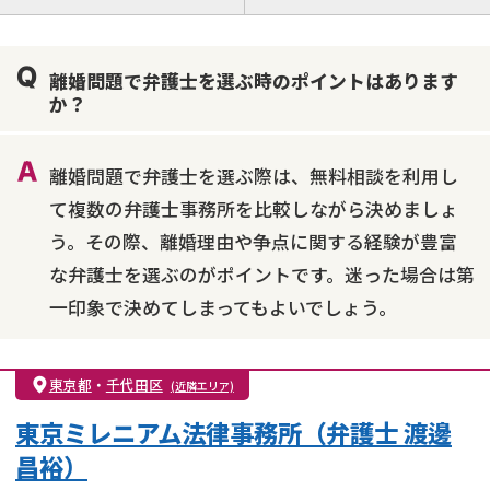
離婚前相談
離婚調停
離婚裁判
親権・面会交流権
DV
モラハラ
離婚問題で弁護士を選ぶ時のポイントはあります
不貞・不倫慰謝料請求
国際離婚
養育費問題
か？
財産分与
内縁の夫婦
熟年離婚
離婚問題で弁護士を選ぶ際は、無料相談を利用し
て複数の弁護士事務所を比較しながら決めましょ
う。その際、離婚理由や争点に関する経験が豊富
な弁護士を選ぶのがポイントです。迷った場合は第
一印象で決めてしまってもよいでしょう。
東京都
・
千代田区
(近隣エリア)
東京ミレニアム法律事務所（弁護士 渡邊
昌裕）