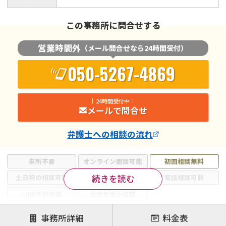
この事務所に問合せする
営業時間外
（メール問合せなら24時間受付）
050-5267-4869
24時間受付中
メールで問合せ
弁護士
への相談の流れ
来所不要
オンライン面談可能
初回相談無料
続きを読む
土日祝の相談可能
19時以降電話可能
電話相談可能
LINE予約可能
女性弁護士在籍
注力案件
事務所詳細
料金表