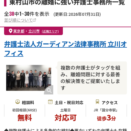
東村山市の離婚に強い弁護士事務所一覧
38
1
30
全
中
~
件を表示
(更新日:2026年07月31日)
並び順について
東京都
・
立川市
(近隣エリア)
弁護士法人ガーディアン法律事務所 立川オ
フィス
複数の弁護士がタッグを組
み、離婚問題に対する最善
の解決策をご提案いたしま
す
相談料
土日・祝日対応
アクセス
初回相談(60分)
土曜日
JR「国分寺駅」
無料
対応可
3
徒歩
分
◆複数弁護士による多角的な検討◆男女いずれの弁護士も在籍