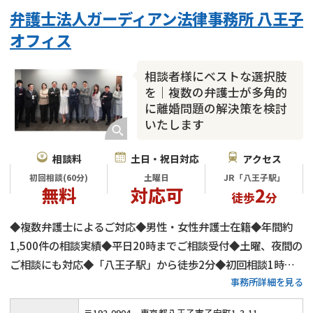
不貞・不倫慰謝料請求
国際離婚
養育費問題
弁護士法人ガーディアン法律事務所 八王子
財産分与
内縁の夫婦
熟年離婚
オフィス
相談者様にベストな選択肢
を｜複数の弁護士が多角的
に離婚問題の解決策を検討
いたします
相談料
土日・祝日対応
アクセス
初回相談(60分)
土曜日
JR「八王子駅」
無料
対応可
2
徒歩
分
◆複数弁護士によるご対応◆男性・女性弁護士在籍◆年間約
1,500件の相談実績◆平日20時までご相談受付◆土曜、夜間の
ご相談にも対応◆「八王子駅」から徒歩2分◆初回相談1時間
事務所詳細を見る
無料◆弁護士費用の分割払いにもご対応◆養育費・財産分与・
慰謝料請求をサポート◆代理交渉も承ります
〒
192
-
0904
東京都八王子市子安町1-3-11