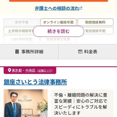
弁護士
への相談の流れ
来所不要
オンライン面談可能
初回相談無料
続きを読む
土日祝の相談可能
19時以降電話可能
電話相談可能
LINE予約可能
女性弁護士在籍
注力案件
事務所詳細
料金表
離婚前相談
離婚調停
離婚裁判
親権・面会交流権
DV
モラハラ
東京都
・
中央区
(近隣エリア)
不貞・不倫慰謝料請求
国際離婚
養育費問題
銀座さいとう法律事務所
財産分与
内縁の夫婦
熟年離婚
不倫・離婚問題の解決に豊
富な実績｜安心のご対応で
スピーディにトラブルを解
決いたします