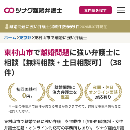
専門家を探す
離婚に強い弁護士
669
離婚問題に強い弁護士掲載件数
件
2026年07月
現在
ホーム
東京都
東村山市で離婚に強い弁護士
東京都
東村山市
で
離婚問題
に強い弁護士に
669
事務所
件
相談【無料相談・土日相談可】（38
更新日 :
2026年07月31日
件）
相談内容で探す
離婚前相談
費用相場
離婚裁判
コラム
東村山市で離婚問題に強い弁護士を掲載中！(初回相談無料・女性
DV
財産分与
弁護士在籍・オンライン対応可の事務所もあり)。 ツナグ離婚弁護