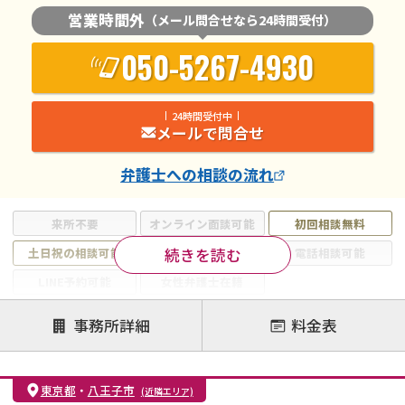
営業時間外
（メール問合せなら24時間受付）
050-5267-4930
24時間受付中
メールで問合せ
弁護士
への相談の流れ
来所不要
オンライン面談可能
初回相談無料
続きを読む
土日祝の相談可能
19時以降電話可能
電話相談可能
LINE予約可能
女性弁護士在籍
注力案件
事務所詳細
料金表
離婚前相談
離婚調停
離婚裁判
親権・面会交流権
DV
モラハラ
東京都
・
八王子市
(近隣エリア)