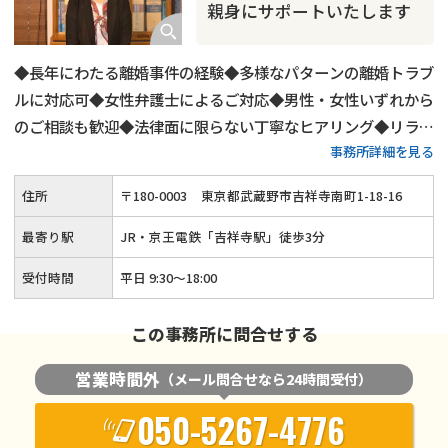
親身にサポートいたします
◆長年にわたる離婚事件の経験◆多様なパターンの離婚トラブ
ルに対応可◆女性弁護士によるご対応◆男性・女性いずれから
のご相談も歓迎◆法律面に限らない丁寧なヒアリング◆リラッ
事務所詳細を見る
クスした雰囲気でのご相談◆夜間・土日祝日も柔軟にご対応
◆「吉祥寺駅」から徒歩3分
住所
〒
180
-
0003
東京都武蔵野市吉祥寺南町1-18-16
最寄り駅
JR・京王電鉄「吉祥寺駅」徒歩3分
受付時間
平日 9:30～18:00
この事務所に問合せする
営業時間外
（メール問合せなら24時間受付）
050-5267-4776