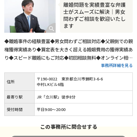
離婚問題を実績豊富な弁護
士がスムーズに解決｜男女
問わずご相談を歓迎いたし
ます
◆離婚事件の経験豊富◆男女問わずご相談対応◆父親側での親
権獲得実績あり◆算定表を大きく超える婚姻費用の獲得実績あ
り◆スピード離婚にもご対応◆初回相談無料◆オンライン相談
事務所詳細を見る
にもご対応◆平日20時までご相談受付◆土日祝日もご予約可
◆「立川駅」から徒歩8分
〒
190
-
0022
東京都立川市錦町3-6-6
住所
中村LKビル6階
最寄り駅
JR「立川駅」徒歩8分
受付時間
平日9:00〜20:00
この事務所に問合せする