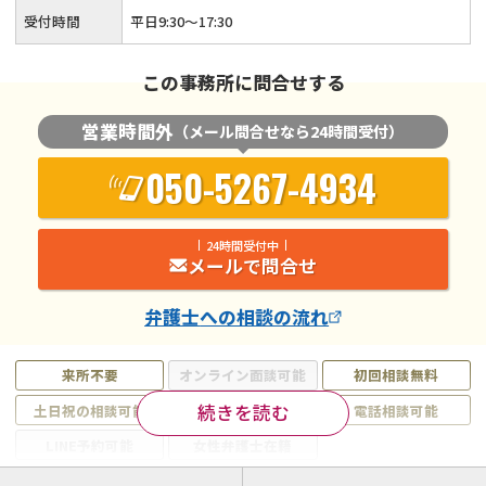
受付時間
平日9:30〜17:30
この事務所に問合せする
営業時間外
（メール問合せなら24時間受付）
050-5267-4934
24時間受付中
メールで問合せ
弁護士
への相談の流れ
来所不要
オンライン面談可能
初回相談無料
続きを読む
土日祝の相談可能
19時以降電話可能
電話相談可能
LINE予約可能
女性弁護士在籍