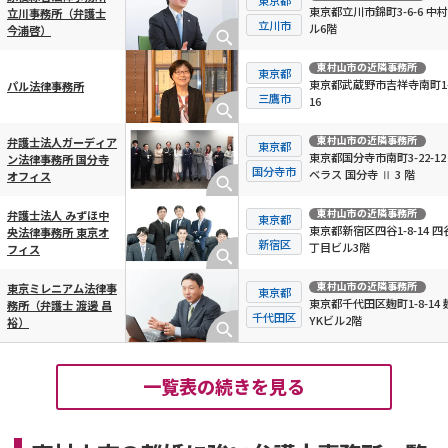
東京都立川市錦町3-6-6 中村
立川事務所（弁護士
立川市
ル6階
今浦啓）
東村山市
の近隣事務所
東京都
東京都武蔵野市吉祥寺南町1-
パル法律事務所
三鷹市
16
東村山市
の近隣事務所
弁護士法人ガーディア
東京都
東京都国分寺市南町3-22-12
ン法律事務所 国分寺
国分寺市
ベラス 国分寺 Ⅱ 3 階
オフィス
東村山市
の近隣事務所
弁護士法人 みずほ中
東京都
東京都新宿区四谷1-8-14 四
央法律事務所 東京オ
新宿区
丁目ビル3階
フィス
東村山市
の近隣事務所
東京ミレニアム法律事
東京都
東京都千代田区麹町1-8-14 
務所（弁護士 渡邊 昌
千代田区
YKビル2階
裕）
一覧表の続きを見る