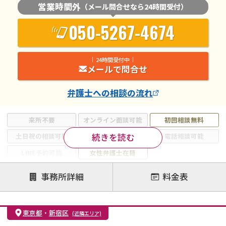
営業時間外
（メール問合せなら24時間受付）
050-5267-4674
24時間受付中
メールで問合せ
弁護士
への相談の流れ
来所不要
オンライン面談可能
初回相談無料
続きを読む
土日祝の相談可能
19時以降電話可能
電話相談可能
LINE予約可能
女性弁護士在籍
注力案件
事務所詳細
料金表
離婚前相談
離婚調停
離婚裁判
親権・面会交流権
DV
モラハラ
東京都
・
新宿区
(近隣エリア)
不貞・不倫慰謝料請求
国際離婚
養育費問題