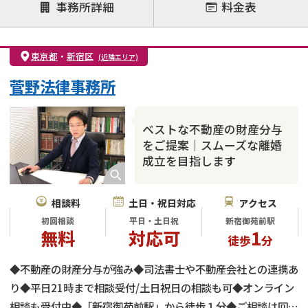
注力案件
事務所詳細
料金表
離婚前相談
離婚調停
離婚裁判
親権・面会交流権
DV
モラハラ
東京都
・
新宿区
(近隣エリア)
不貞・不倫慰謝料請求
国際離婚
養育費問題
菅野法律事務所
財産分与
内縁の夫婦
熟年離婚
ベストな不動産の財産分与
をご提案｜スムーズな離婚
成立を目指します
相談料
土日・祝日対応
アクセス
初回相談
平日・土日祝
新宿御苑前駅
無料
対応可
1
徒歩
分
◆不動産の財産分与が強み◆司法書士や不動産会社との連携あ
り◆平日21時まで相談受付/土日祝日の相談も可◆オンライン
相談も受付中◆「新宿御苑前駅」から徒歩１分◆ご相談は回数