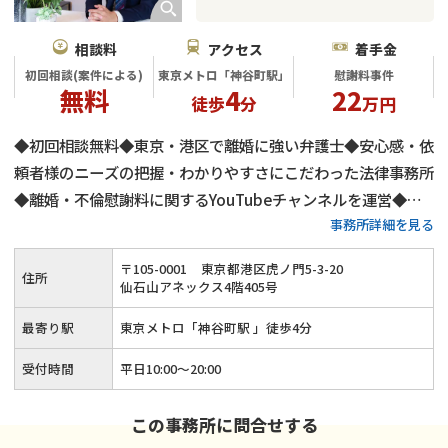
相談料
アクセス
着手金
初回相談(案件による)
東京メトロ「神谷町駅」
慰謝料事件
無料
4
22
徒歩
分
万円
◆初回相談無料◆東京・港区で離婚に強い弁護士◆安心感・依
頼者様のニーズの把握・わかりやすさにこだわった法律事務所
◆離婚・不倫慰謝料に関するYouTubeチャンネルを運営◆不
事務所詳細を見る
倫慰謝料の減額交渉に自身有り
〒
105
-
0001
東京都港区虎ノ門5-3-20
住所
仙石山アネックス4階405号
最寄り駅
東京メトロ「神谷町駅 」徒歩4分
受付時間
平日10:00～20:00
この事務所に問合せする