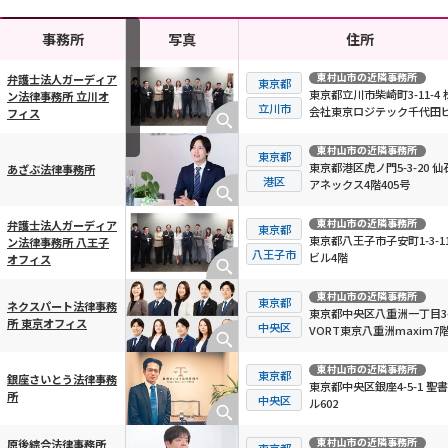
事務所
写真
住所
東村山市
の近隣事務所
弁護士法人ガーディア
東京都
東京都立川市柴崎町3-11-4 
ン法律事務所 立川オ
横スクロール可能
立川市
会社東京ロジテック千代田ビ
フィス
階
東村山市
の近隣事務所
東京都
東京都港区虎ノ門5-3-20 仙
あざぶ法律事務所
港区
アネックス4階405号
東村山市
の近隣事務所
弁護士法人ガーディア
東京都
東京都八王子市子安町1-3-11
ン法律事務所 八王子
八王子市
ビル4階
オフィス
東村山市
の近隣事務所
東京都
ネクスパート法律事務
東京都中央区八重洲一丁目3-
所 東京オフィス
中央区
VORT東京八重洲maxim7
東村山市
の近隣事務所
東京都
銀座さいとう法律事務
東京都中央区銀座4-5-1 聖
所
中央区
ル602
東村山市
の近隣事務所
原後綜合法律事務所
東京都