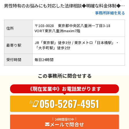
男性特有のお悩みにも対応した法律相談◆明確な料金体制◆不
事務所詳細を見る
倫慰謝料請求の相談件数は年間1,000件以上◆離婚・男女問題
にまつわる全ての問題に対応します！東京で離婚・不倫慰謝料
〒
103
-
0028
東京都中央区八重洲一丁目3-18
住所
のお悩みはネクスパート法律事務所へ
VORT東京八重洲maxim7階
JR「東京駅」徒歩3分 / 東京メトロ「日本橋駅」・
最寄り駅
「大手町駅」徒歩2分
受付時間
毎日24時間
この事務所に問合せする
《現在営業中》お電話繋がります
050-5267-4951
24時間受付中
メールで問合せ