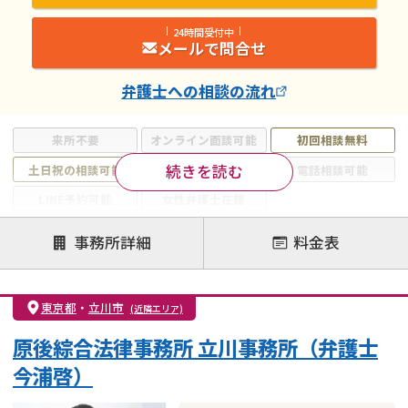
24時間受付中
メールで問合せ
弁護士
への相談の流れ
来所不要
オンライン面談可能
初回相談無料
続きを読む
土日祝の相談可能
19時以降電話可能
電話相談可能
LINE予約可能
女性弁護士在籍
注力案件
事務所詳細
料金表
離婚前相談
離婚調停
離婚裁判
親権・面会交流権
DV
モラハラ
東京都
・
立川市
(近隣エリア)
不貞・不倫慰謝料請求
国際離婚
養育費問題
原後綜合法律事務所 立川事務所（弁護士
財産分与
内縁の夫婦
熟年離婚
今浦啓）