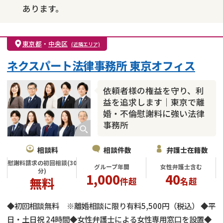
あります。
東京都
・
中央区
(近隣エリア)
ネクスパート法律事務所 東京オフィス
依頼者様の権益を守り、利
益を追求します｜東京で離
婚・不倫慰謝料に強い法律
事務所
相談料
相談件数
弁護士在籍数
慰謝料請求の初回相談(30
グループ年間
女性弁護士含む
分)
1,000
40
無料
件超
名超
◆初回相談無料 ※離婚相談に限り有料5,500円（税込） ◆平
日・土日祝 24時間◆女性弁護士による女性専用窓口を設置◆