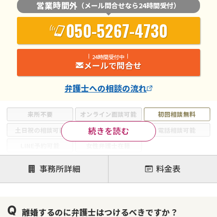
営業時間外
（メール問合せなら24時間受付）
050-5267-4730
24時間受付中
メールで問合せ
弁護士
への相談の流れ
来所不要
オンライン面談可能
初回相談無料
続きを読む
土日祝の相談可能
19時以降電話可能
電話相談可能
LINE予約可能
女性弁護士在籍
注力案件
事務所詳細
料金表
離婚前相談
離婚調停
離婚裁判
親権・面会交流権
DV
モラハラ
離婚するのに弁護士はつけるべきですか？
不貞・不倫慰謝料請求
国際離婚
養育費問題