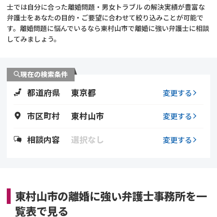
士では自分に合った離婚問題・男女トラブル の解決実績が豊富な
弁護士をあなたの目的・ご要望に合わせて絞り込みことが可能で
不貞・不倫慰謝料請求
養育費
す。離婚問題に悩んでいるなら東村山市で離婚に強い弁護士に相談
してみましょう。
養育費問題
離婚裁判
内縁の夫婦
慰謝料
現在の検索条件
都道府県
東京都
変更する
国際離婚
市区町村
東村山市
変更する
DV
相談内容
選択なし
変更する
離婚の相談先
離婚したくない
東村山市の離婚に強い弁護士事務所を一
その他の男女問題
覧表で見る