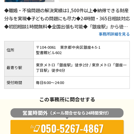
◆離婚・不倫問題の解決実績は1,500件以上◆納得できる財産
分与を実現◆子どもの問題にも尽力◆24時間・365日相談対応
◆初回相談1時間無料◆全国出張も可能◆「銀座駅」から徒歩
事務所詳細を見る
2分◆LINEでのご連絡もOK
〒
104
-
0061
東京都中央区銀座4-5-1
住所
聖書館ビル602
東京メトロ「銀座駅」徒歩2分 / 東京メトロ「銀座一
最寄り駅
丁目駅」徒歩6分
受付時間
毎日6:00～24:00
この事務所に問合せする
営業時間外
（メール問合せなら24時間受付）
050-5267-4867