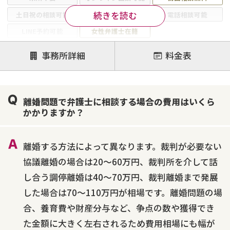
続きを読む
土日祝の相談可能
19時以降電話可能
電話相談可能
LINE予約可能
女性弁護士在籍
注力案件
事務所詳細
料金表
離婚前相談
離婚調停
離婚裁判
親権・面会交流権
DV
モラハラ
離婚問題で弁護士に相談する場合の費用はいくら
不貞・不倫慰謝料請求
国際離婚
養育費問題
かかりますか？
財産分与
内縁の夫婦
熟年離婚
離婚する方法によって異なります。裁判が必要ない
協議離婚の場合は20～60万円、裁判所を介して話
し合う調停離婚は40～70万円、裁判離婚まで発展
した場合は70～110万円が相場です。離婚問題の場
合、養育費や財産分与など、争点の数や獲得でき
た金額に大きく左右されるため費用相場にも幅が