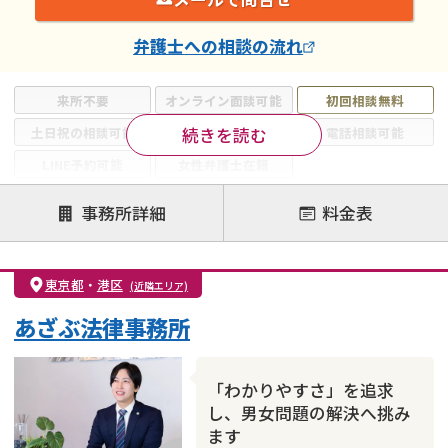
弁護士
への相談の流れ
来所不要
オンライン面談可能
初回相談無料
続きを読む
土日祝の相談可能
19時以降電話可能
電話相談可能
LINE予約可能
女性弁護士在籍
注力案件
事務所詳細
料金表
離婚前相談
離婚調停
離婚裁判
親権・面会交流権
DV
モラハラ
東京都
・
港区
(近隣エリア)
不貞・不倫慰謝料請求
国際離婚
養育費問題
あざぶ法律事務所
財産分与
内縁の夫婦
熟年離婚
「わかりやすさ」を追求
し、男女問題の解決へ挑み
ます