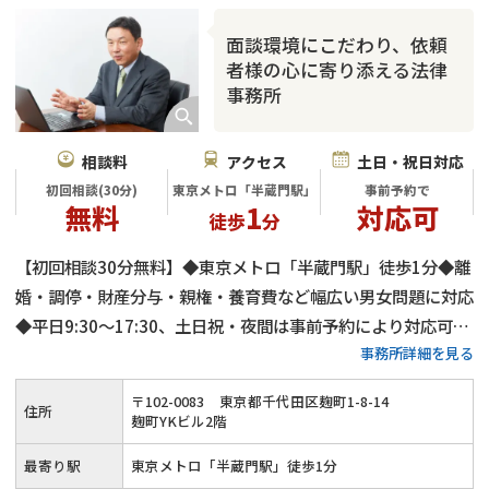
面談環境にこだわり、依頼
者様の心に寄り添える法律
事務所
相談料
アクセス
土日・祝日対応
初回相談(30分)
東京メトロ「半蔵門駅」
事前予約で
無料
1
対応可
徒歩
分
【初回相談30分無料】◆東京メトロ「半蔵門駅」徒歩1分◆離
婚・調停・財産分与・親権・養育費など幅広い男女問題に対応
◆平日9:30～17:30、土日祝・夜間は事前予約により対応可◆
事務所詳細を見る
可能な限り話し合いで進め、迅速な事件解決を目指します
〒
102
-
0083
東京都千代田区麹町1-8-14
住所
麹町YKビル2階
最寄り駅
東京メトロ「半蔵門駅」徒歩1分