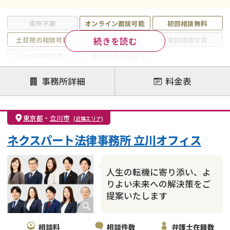
来所不要
オンライン面談可能
初回相談無料
続きを読む
土日祝の相談可能
19時以降電話可能
電話相談可能
LINE予約可能
女性弁護士在籍
注力案件
事務所詳細
料金表
離婚前相談
離婚調停
離婚裁判
親権・面会交流権
DV
モラハラ
東京都
・
立川市
(近隣エリア)
不貞・不倫慰謝料請求
国際離婚
養育費問題
ネクスパート法律事務所 立川オフィス
財産分与
内縁の夫婦
熟年離婚
人生の転機に寄り添い、よ
りよい未来への解決策をご
提案いたします
相談料
相談件数
弁護士在籍数