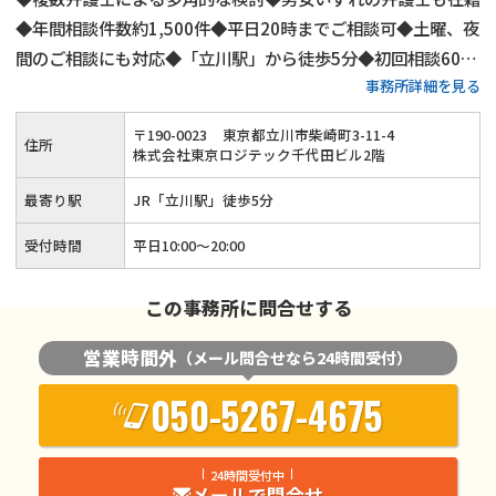
◆年間相談件数約1,500件◆平日20時までご相談可◆土曜、夜
間のご相談にも対応◆「立川駅」から徒歩5分◆初回相談60分
事務所詳細を見る
無料◆弁護士費用は分割払いも可◆養育費・財産分与・慰謝料
請求も安心◆代理交渉にもご対応
〒
190
-
0023
東京都立川市柴崎町3-11-4
住所
株式会社東京ロジテック千代田ビル2階
最寄り駅
JR「立川駅」徒歩5分
受付時間
平日10:00～20:00
この事務所に問合せする
営業時間外
（メール問合せなら24時間受付）
050-5267-4675
24時間受付中
メールで問合せ