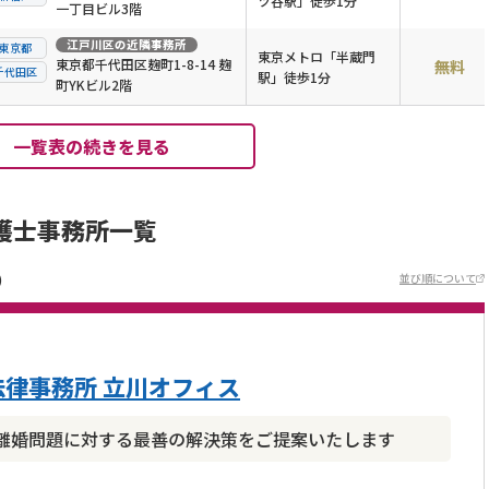
ツ谷駅」徒歩1分
一丁目ビル3階
江戸川区
の近隣事務所
東京都
東京メトロ「半蔵門
東京都千代田区麹町1-8-14 麹
無料
千代田区
駅」徒歩1分
町YKビル2階
一覧表の続きを見る
護士事務所一覧
)
並び順について
律事務所 立川オフィス
離婚問題に対する最善の解決策をご提案いたします