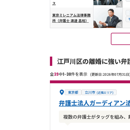
ス
東京ミレニアム法律事務
所（弁護士 渡邊 昌裕）
江戸川区の離婚に強い弁
39
1
30
全
中
~
件を表示
(更新日:2026年07月31日
東京都
立川市
(近隣エリア)
弁護士法人ガーディアン法
複数の弁護士がタッグを組み、