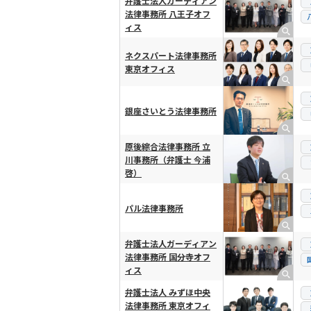
弁護士法人ガーディアン
法律事務所 八王子オフ
ィス
ネクスパート法律事務所
東京オフィス
銀座さいとう法律事務所
原後綜合法律事務所 立
川事務所（弁護士 今浦
啓）
パル法律事務所
弁護士法人ガーディアン
法律事務所 国分寺オフ
ィス
弁護士法人 みずほ中央
法律事務所 東京オフィ