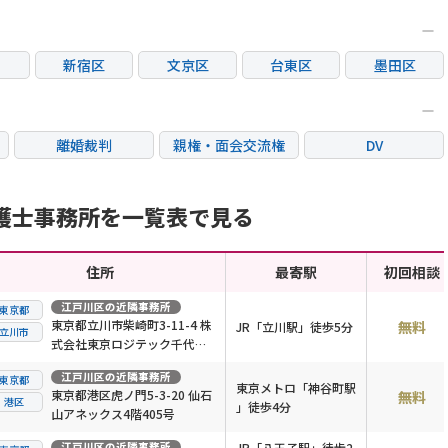
新宿区
文京区
台東区
墨田区
区
大田区
世田谷区
渋谷区
中野区
荒川区
板橋区
練馬区
足立区
離婚裁判
親権・面会交流権
DV
市
立川市
三鷹市
府中市
調布市
国際離婚
養育費問題
財産分与
市
東村山市
国分寺市
狛江市
東大和市
護士事務所を一覧表で見る
市
住所
最寄駅
初回相談
江戸川区
の近隣事務所
東京都
東京都立川市柴崎町3-11-4 株
無料
JR「立川駅」徒歩5分
立川市
式会社東京ロジテック千代田
ビル2階
江戸川区
の近隣事務所
東京都
東京メトロ「神谷町駅
東京都港区虎ノ門5-3-20 仙石
無料
港区
」徒歩4分
山アネックス4階405号
江戸川区
の近隣事務所
JR「八王子駅」徒歩2