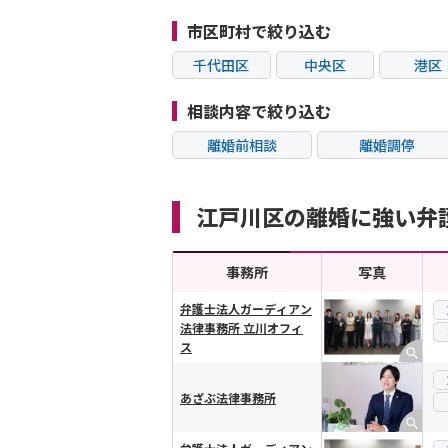
市区町村で絞り込む
千代田区
中央区
港区
江東区
品川区
目黒
相談内容で絞り込む
杉並区
豊島区
北区
離婚前相談
離婚調停
葛飾区
江戸川区
八王子
不貞・不倫慰謝料請
モラハラ
求
町田市
小金井市
日野
江戸川区の離婚に強い弁
内縁の夫婦
熟年離婚
清瀬市
稲城市
多摩
事務所
写真
弁護士法人ガーディアン
法律事務所 立川オフィ
横スクロール可能
ス
あざぶ法律事務所