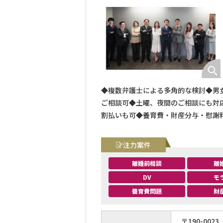
◆複数弁護士による多角的な検討◆男女
ご相談可◆土曜、夜間のご相談にも対
割払いも可◆養育費・財産分与・慰謝
注力案件
離婚前相談
離
DV
モ
養育費問題
財
〒
190
-
0023