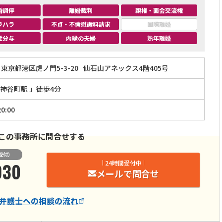
婚調停
離婚裁判
親権・面会交流権
ラハラ
不貞・不倫慰謝料請求
国際離婚
産分与
内縁の夫婦
熟年離婚
東京都港区虎ノ門5-3-20
仙石山アネックス4階405号
神谷町駅 」徒歩4分
0:00
この事務所に問合せする
受付）
930
24時間受付中
メールで問合せ
弁護士
への相談の流れ