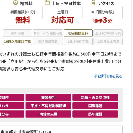
相談料
土日・祝日対応
アクセス
初回相談(60分)
土曜日
JR「国分寺駅」
無料
対応可
3
徒歩
分
来所不要
オンライン面談可能
初回相談無料
土日祝の相談可能
19時以降電話可能
電話相談可能
LINE予約可能
女性弁護士在籍
いずれの弁護士も在籍◆年間相談件数約1,500件◆平日20時まで
応◆「立川駅」から徒歩5分◆初回相談60分無料◆弁護士費用は分
料請求も安心◆代理交渉にもご対応
事務所詳細を見る
婚調停
離婚裁判
親権・面会交流権
ラハラ
不貞・不倫慰謝料請求
国際離婚
産分与
内縁の夫婦
熟年離婚
東京都立川市柴崎町3-11-4