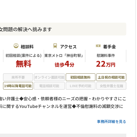
女問題の解決へ挑みます
相談料
アクセス
着手金
初回相談(案件による)
東京メトロ「神谷町駅」
慰謝料事件
無料
4
22
徒歩
分
万円
来所不要
オンライン面談可能
初回相談無料
土日祝の相談可能
19時以降電話可能
電話相談可能
LINE予約可能
女性弁護士在籍
強い弁護士◆安心感・依頼者様のニーズの把握・わかりやすさにこ
に関するYouTubeチャンネルを運営◆不倫慰謝料の減額交渉に
事務所詳細を見る