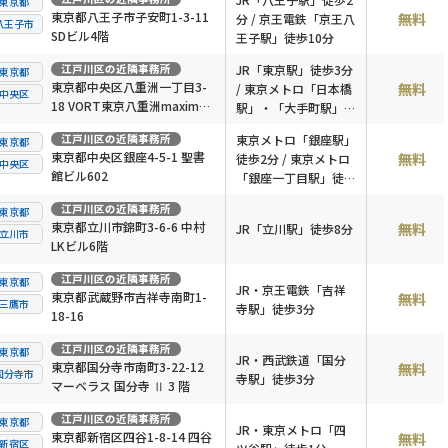
東京都
東京都八王子市子安町1-3-11
無料
分 / 京王電鉄「京王八
八王子市
SDビル4階
王子駅」徒歩10分
江戸川区
の近隣事務所
JR「東京駅」徒歩3分
東京都
東京都中央区八重洲一丁目3-
無料
/ 東京メトロ「日本橋
中央区
18 VORT東京八重洲maxim7
駅」・「大手町駅」徒
階
歩2分
江戸川区
の近隣事務所
東京メトロ「銀座駅」
東京都
東京都中央区銀座4-5-1 聖書
無料
徒歩2分 / 東京メトロ
中央区
館ビル602
「銀座一丁目駅」徒歩
6分
江戸川区
の近隣事務所
東京都
東京都立川市錦町3-6-6 中村
無料
JR「立川駅」徒歩8分
立川市
LKビル6階
江戸川区
の近隣事務所
東京都
JR・京王電鉄「吉祥
東京都武蔵野市吉祥寺南町1-
無料
三鷹市
寺駅」徒歩3分
18-16
江戸川区
の近隣事務所
東京都
JR・西武鉄道「国分
東京都国分寺市南町3-22-12
無料
国分寺市
寺駅」徒歩3分
マーベラス 国分寺 Ⅱ 3 階
江戸川区
の近隣事務所
東京都
JR・東京メトロ「四
東京都新宿区四谷1-8-14 四谷
無料
新宿区