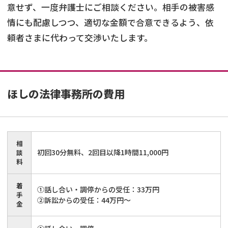
意せず、一度弁護士にご相談ください。相手の被害感
情にも配慮しつつ、適切な金額で合意できるよう、依
頼者さまに代わって交渉いたします。
ほしの法律事務所
の費用
相
初回30分無料、2回目以降1時間11,000円
談
料
着
①話し合い・調停からの受任：33万円
手
②訴訟からの受任：44万円～
金