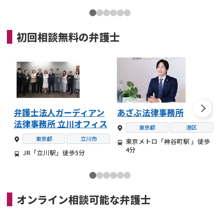
初回相談無料の
弁護士
弁護士法人ガーディアン
あざぶ法律事務所
法律事務所 立川オフィス
東京都
港区
東京都
立川市
東京メトロ「神谷町駅 」徒歩
4分
JR「立川駅」徒歩5分
オンライン相談可能な
弁護士