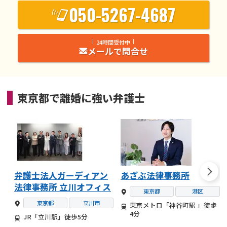
050-5267-4687
24時間受付中
メールで問合せ
東京都
で
離婚
に強い
弁護士
弁護士法人ガーディアン
あざぶ法律事務所
法律事務所 立川オフィス
東京都
港区
東京都
立川市
東京メトロ「神谷町駅 」徒歩
4分
JR「立川駅」徒歩5分