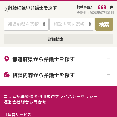
669
離婚に強い弁護士を探す
掲載事務所
件
更新日 :
2026年07月31日
検索
都道府県を選択
相談内容を選択
詳細検索
来所不要
オンライン面談可能
都道府県から
弁護士
を探す
初回相談無料
土日祝の相談可能
19時以降電話可能
電話相談可能
北海道・東北
相談内容から
弁護士
を探す
LINE予約可能
女性弁護士在籍
関東
北海道
青森県
離婚前相談
離婚調停
コラム記事
監修者
利用規約
プライバシーポリシー
離婚裁判
親権・面会交流権
東海
岩手県
東京都
宮城県
神奈川県
運営会社
総合お問合せ
DV
モラハラ
関西
秋田県
埼玉県
愛知県
山形県
千葉県
静岡県
【運営サービス】