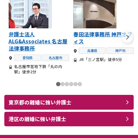
弁護士法人
春田法律事務所 神戸オフ
ALG&Associates 名古屋
ィス
法律事務所
兵庫県
神戸市
愛知県
名古屋市
JR「三ノ宮駅」徒歩5分
名古屋市営地下鉄「丸の内
駅」徒歩2分
東京都
の
離婚
に強い
弁護士
港区
の
離婚
に強い
弁護士