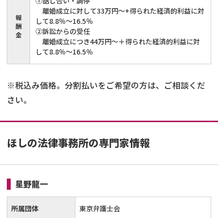
①話し合い・調停
離婚成立に対して33万円～+得られた経済的利益に対
報
して8.8％～16.5％
酬
②訴訟からの受任
金
離婚成立につき44万円～＋得られた経済的利益に対
して8.8％～16.5％
※税込み価格。分割払いをご希望の方は、ご相談くだ
さい。
ほしの法律事務所の専門家情報
星野龍一
所属団体
東京弁護士会