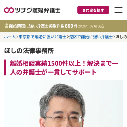
専門家を探す
離婚に強い弁護士
669
離婚問題に強い弁護士掲載件数
件
2026年07月
現在
ホーム
東京都で離婚に強い弁護士
港区で離婚に強い弁護士
ほし
都道府県を選択
ほしの法律事務所
669
事務所
件
更新日 :
2026年07月31日
離婚相談実績1500件以上！解決まで一
人の弁護士が一貫してサポート
相談内容で探す
離婚前相談
費用相場
離婚裁判
コラム
DV
財産分与