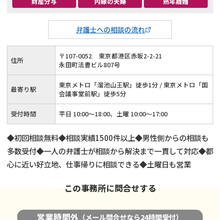
財産分与
内縁の夫婦
熟年離婚
弁護士への相談の流れ
〒
107
-
0052
東京都港区赤坂2-2-21
住所
永田町法曹ビル807号
東京メトロ「溜池山王駅」徒歩1分 / 東京メトロ「国
最寄り駅
会議事堂前駅」徒歩5分
受付時間
平日 10:00～18:00、土曜 10:00～17:00
◆初回相談無料◆相談実績1500件以上◆男性側からの相談も
多数受付◆一人の弁護士が相談から解決まで一貫して対応◆都
心に近い好立地、仕事帰りに相談できる◆土曜日も営業
この事務所に問合せする
営業時間外
（メール問合せなら24時間受付）