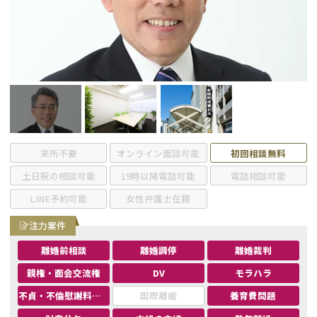
不貞・不倫慰謝料請求
養育費
養育費問題
離婚裁判
内縁の夫婦
慰謝料
国際離婚
来所不要
オンライン面談可能
初回相談無料
DV
土日祝の相談可能
19時以降電話可能
電話相談可能
LINE予約可能
女性弁護士在籍
離婚の相談先
注力案件
離婚したくない
離婚前相談
離婚調停
離婚裁判
親権・面会交流権
DV
モラハラ
その他の男女問題
不貞・不倫慰謝料請求
国際離婚
養育費問題