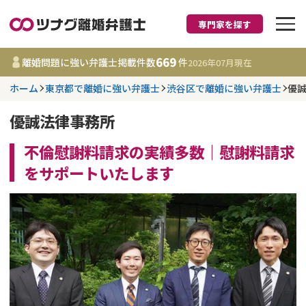
専門家を探す
離婚に強い弁護士
669
離婚問題に強い弁護士掲載件数
件
2026年07月
現在
ホーム
東京都で離婚に強い弁護士
渋谷区で離婚に強い弁護士
優
都道府県を選択
優誠法律事務所
669
事務所
件
更新日 :
2026年07月31日
不倫慰謝料請求の実績多数｜慰謝料請求
をサポートいたします
相談内容で探す
離婚前相談
費用相場
離婚裁判
コラム
DV
財産分与