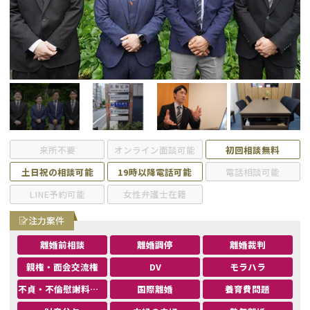
不貞・不倫慰謝料請求
養育費
養育費問題
離婚裁判
内縁の夫婦
慰謝料
国際離婚
来所不要
オンライン面談可能
初回相談無料
DV
土日祝の相談可能
19時以降電話可能
電話相談可能
LINE予約可能
女性弁護士在籍
離婚の相談先
注力案件
離婚したくない
離婚前相談
離婚調停
離婚裁判
親権・面会交流権
DV
モラハラ
その他の男女問題
不貞・不倫慰謝料請求
国際離婚
養育費問題