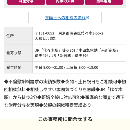
財産分与
内縁の夫婦
熟年離婚
弁護士への相談の流れ
〒
151
-
0053
東京都渋谷区代々木1-55-2
住所
大和ビル3階
JR「代々木駅」徒歩3分 / 小田急電鉄「南新宿駅」
最寄り駅
徒歩4分 / JR「新宿駅」徒歩9分
受付時間
平日 9:00～21:00 / 土日祝 9:00～18:00
◆不倫慰謝料請求の実績多数◆夜間・土日祝日もご相談可◆初
回相談無料◆相談しやすい雰囲気づくりを意識◆JR「代々木
駅」から徒歩3分◆離婚全般に対応可能◆徹底的な調査で適正
な財産分与を実現◆父親の親権獲得実績あり
この事務所に問合せする