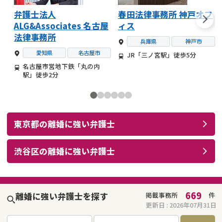
弁護士法人
春田法律事務所 神戸オフ
ALG&Associates 名古屋
ィス
法律事務所
兵庫県
神戸市
愛知県
名古屋市
JR「三ノ宮駅」徒歩5分
名古屋市営地下鉄「丸の内
駅」徒歩2分
東京都
の
離婚
に強い
弁護士
渋谷区
の
離婚
に強い
弁護士
669
離婚に強い弁護士を探す
掲載事務所
件
更新日 :
2026年07月31日