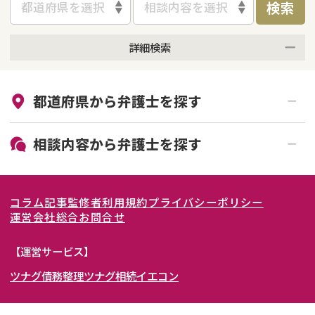
検索
都道府県を選択
相談内容を選択
詳細検索
来所不要
オンライン面談可能
都道府県から
弁護士
を探す
初回相談無料
土日祝の相談可能
19時以降電話可能
電話相談可能
北海道・東北
相談内容から
弁護士
を探す
LINE予約可能
女性弁護士在籍
関東
北海道
青森県
離婚前相談
離婚調停
コラム記事
監修者
利用規約
プライバシーポリシー
離婚裁判
親権・面会交流権
東海
岩手県
東京都
宮城県
神奈川県
運営会社
総合お問合せ
DV
モラハラ
関西
秋田県
埼玉県
愛知県
山形県
千葉県
静岡県
【運営サービス】
不貞・不倫慰謝料請求
国際離婚
ツナグ債務整理
ツナグ相続
イエコン
北陸・甲信越
福島県
茨城県
岐阜県
大阪府
群馬県
山梨県
京都府
養育費問題
財産分与
内縁の夫婦
熟年離婚