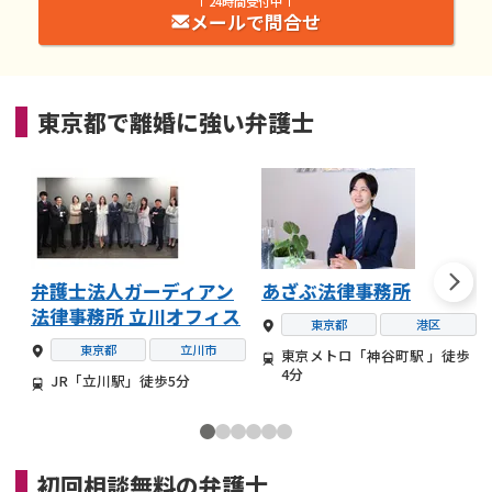
24時間受付中
メールで問合せ
東京都
で
離婚
に強い
弁護士
弁護士法人ガーディアン
あざぶ法律事務所
法律事務所 立川オフィス
東京都
港区
東京都
立川市
東京メトロ「神谷町駅 」徒歩
4分
JR「立川駅」徒歩5分
初回相談無料の
弁護士