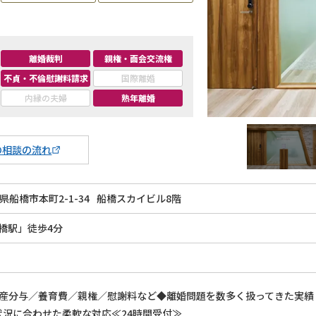
離婚裁判
親権・面会交流権
不貞・不倫慰謝料請求
国際離婚
内縁の夫婦
熟年離婚
の相談の流れ
県船橋市本町2-1-34
船橋スカイビル8階
橋駅」徒歩4分
財産分与／養育費／親権／慰謝料など◆離婚問題を数多く扱ってきた実績
況に合わせた柔軟な対応≪24時間受付≫