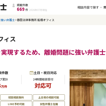
掲載件数
相談内容で探す
669
件
2026年07月
現在
に強い弁護士
春田法律事務所 船橋オフィス
フィス
を実現するため、離婚問題に強い弁護士
談件数
土日・祝日対応
プ累計
24時間相談受付
3
対応可
万件
初回相談無料
土日祝の相談可能
LINE予約可能
女性弁護士在籍