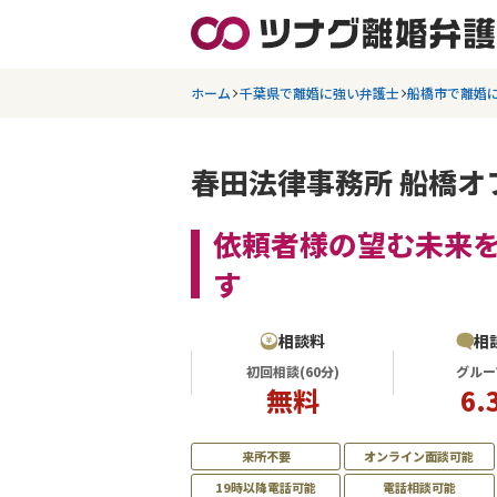
ホーム
千葉県で離婚に強い弁護士
船橋市で離婚
春田法律事務所 船橋オ
依頼者様の望む未来
す
相談料
相
初回相談(60分)
グルー
無料
6.
来所不要
オンライン面談可能
19時以降電話可能
電話相談可能