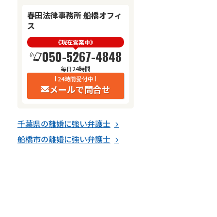
春田法律事務所 船橋オフィ
ス
《現在営業中》
050-5267-4848
毎日24時間
24時間受付中
メールで問合せ
千葉県
の
離婚
に強い
弁護士
船橋市
の
離婚
に強い
弁護士