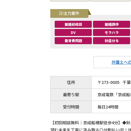
注力案件
離婚前相談
離婚調停
DV
モラハラ
養育費問題
財産分与
弁護士へ
住所
〒
273
-
0005
千葉
最寄り駅
京成電鉄「京成船
受付時間
毎日24時間
【初回相談無料｜京成船橋駅徒歩4分】◆
望む未来を丁寧に汲み取る◎分割払い可！状