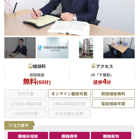
不貞・不倫慰謝料請求
養育費
養育費問題
離婚裁判
内縁の夫婦
慰謝料
国際離婚
相談料
アクセス
初回相談
JR「千葉駅」
DV
無料
4
(60分)
徒歩
分
離婚の相談先
来所不要
オンライン面談可能
初回相談無料
土日祝の相談可能
19時以降電話可能
電話相談可能
離婚したくない
LINE予約可能
女性弁護士在籍
その他の男女問題
注力案件
離婚前相談
離婚調停
離婚裁判