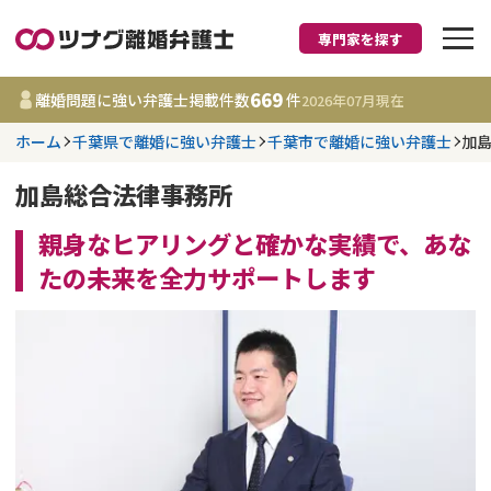
専門家を探す
離婚に強い弁護士
669
離婚問題に強い弁護士掲載件数
件
2026年07月
現在
ホーム
千葉県で離婚に強い弁護士
千葉市で離婚に強い弁護士
加
都道府県を選択
加島総合法律事務所
669
事務所
件
更新日 :
2026年07月31日
親身なヒアリングと確かな実績で、あな
たの未来を全力サポートします
相談内容で探す
離婚前相談
費用相場
離婚裁判
コラム
DV
財産分与