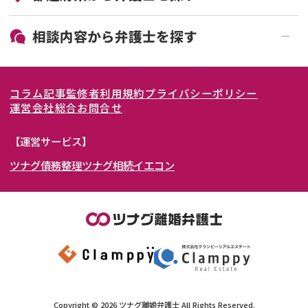
19時以降電話可能
電話相談可能
北海道・東北
相談内容から
弁護士
を探す
LINE予約可能
女性弁護士在籍
関東
北海道
青森県
離婚前相談
離婚調停
コラム記事
監修者
利用規約
プライバシーポリシー
離婚裁判
親権・面会交流権
東海
岩手県
東京都
宮城県
神奈川県
運営会社
総合お問合せ
DV
モラハラ
関西
秋田県
埼玉県
愛知県
山形県
千葉県
静岡県
【運営サービス】
不貞・不倫慰謝料請求
国際離婚
ツナグ債務整理
ツナグ相続
イエコン
北陸・甲信越
福島県
茨城県
岐阜県
大阪府
群馬県
山梨県
京都府
養育費問題
財産分与
内縁の夫婦
熟年離婚
中国・四国
栃木県
兵庫県
長野県
奈良県
石川県
九州・沖縄
滋賀県
福井県
広島県
和歌山県
富山県
岡山県
新潟県
山口県
福岡県
三重県
島根県
佐賀県
Copyright ©
2026
ツナグ離婚弁護士
All Rights Reserved.