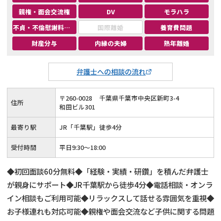
親権・面会交流権
DV
モラハラ
不貞・不倫慰謝料請求
国際離婚
養育費問題
財産分与
内縁の夫婦
熟年離婚
弁護士への相談の流れ
〒
260
-
0028
千葉県千葉市中央区新町3-4
住所
和田ビル301
最寄り駅
JR「千葉駅」徒歩4分
受付時間
平日9:30〜18:00
◆初回面談60分無料◆「経験・実績・研鑽」を積んだ弁護士
が親身にサポート◆JR千葉駅から徒歩4分◆電話相談・オンラ
イン相談もご利用可能◆リラックスして話せる雰囲気を重視◆
お子様連れも対応可能◆親権や面会交流など子供に関する問題