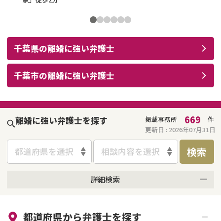
千葉県
の
離婚
に強い
弁護士
千葉市
の
離婚
に強い
弁護士
669
離婚に強い弁護士を探す
掲載事務所
件
更新日 :
2026年07月31日
検索
都道府県を選択
相談内容を選択
詳細検索
来所不要
オンライン面談可能
都道府県から
弁護士
を探す
初回相談無料
土日祝の相談可能