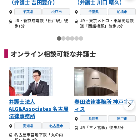
（弁護士 吉田要介）
（弁護士 川口 晴久）
千葉県
松戸市
千葉県
船橋市
JR・新京成電鉄「松戸駅」徒
JR・東京メトロ・東葉高速鉄
歩1分
道「西船橋駅」徒歩3分
オンライン相談可能な
弁護士
弁護士法人
春田法律事務所 神戸オフ
ALG&Associates 名古屋
ィス
法律事務所
兵庫県
神戸市
愛知県
名古屋市
JR「三ノ宮駅」徒歩5分
名古屋市営地下鉄「丸の内
駅」徒歩2分