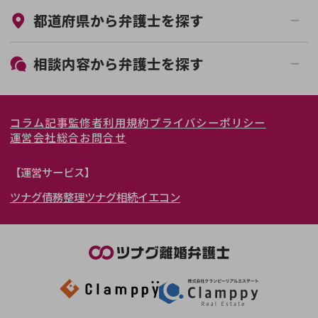
都道府県から
弁護士
を探す
初回相談無料
土日祝の相談可能
19時以降電話可能
電話相談可能
北海道・東北
相談内容から
弁護士
を探す
LINE予約可能
女性弁護士在籍
関東
北海道
青森県
離婚前相談
離婚調停
コラム記事
監修者
利用規約
プライバシーポリシー
離婚裁判
親権・面会交流権
東海
岩手県
東京都
宮城県
神奈川県
運営会社
総合お問合せ
DV
モラハラ
関西
秋田県
埼玉県
愛知県
山形県
千葉県
静岡県
【運営サービス】
不貞・不倫慰謝料請求
国際離婚
ツナグ債務整理
ツナグ相続
イエコン
北陸・甲信越
福島県
茨城県
岐阜県
大阪府
群馬県
山梨県
京都府
養育費問題
財産分与
内縁の夫婦
熟年離婚
中国・四国
栃木県
兵庫県
長野県
奈良県
石川県
九州・沖縄
滋賀県
福井県
広島県
和歌山県
富山県
岡山県
新潟県
山口県
福岡県
三重県
島根県
佐賀県