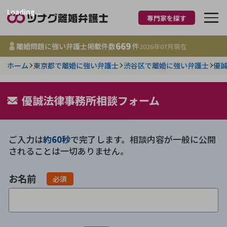
Loading...
専門家を探す
離婚に強い弁護士
669
離婚問題に強い弁護士掲載件数
件
2026年07月
現在
ホーム
東京都で離婚に強い弁護士
渋谷区で離婚に強い弁護士
優
都道府県を選択
669
優誠法律事務所相談フォーム
事務所
件
更新日 :
2026年07月31日
ご入力は
約60秒
で完了します。相談内容が一般に公開
相談内容で探す
されることは一切ありません。
離婚前相談
費用相場
お名前
必須
離婚裁判
コラム
DV
財産分与