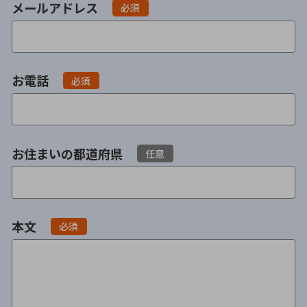
メールアドレス
必須
不貞・不倫慰謝料請求
養育費
養育費問題
離婚裁判
お電話
必須
内縁の夫婦
慰謝料
国際離婚
お住まいの都道府県
任意
DV
離婚の相談先
本文
必須
離婚したくない
その他の男女問題