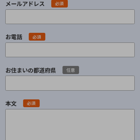
メールアドレス
必須
不貞・不倫慰謝料請求
養育費
養育費問題
離婚裁判
お電話
必須
内縁の夫婦
慰謝料
国際離婚
お住まいの都道府県
任意
DV
離婚の相談先
本文
必須
離婚したくない
その他の男女問題