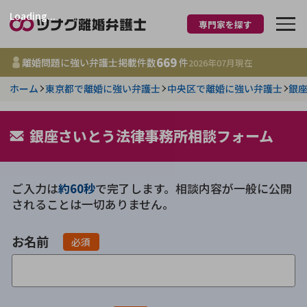
Loading...
専門家を探す
離婚に強い弁護士
669
離婚問題に強い弁護士掲載件数
件
2026年07月
現在
ホーム
東京都で離婚に強い弁護士
中央区で離婚に強い弁護士
銀
都道府県を選択
669
銀座さいとう法律事務所相談フォーム
事務所
件
更新日 :
2026年07月31日
ご入力は
約60秒
で完了します。相談内容が一般に公開
相談内容で探す
されることは一切ありません。
離婚前相談
費用相場
お名前
必須
離婚裁判
コラム
DV
財産分与