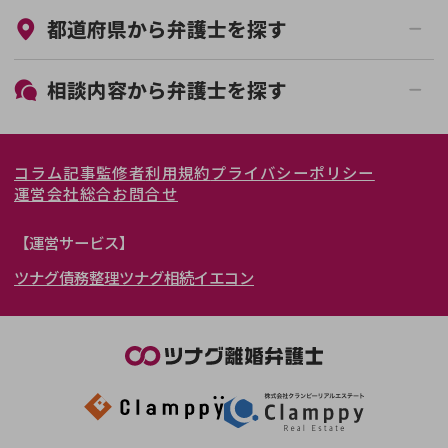
都道府県から
弁護士
を探す
初回相談無料
土日祝の相談可能
19時以降電話可能
電話相談可能
北海道・東北
相談内容から
弁護士
を探す
LINE予約可能
女性弁護士在籍
関東
北海道
青森県
離婚前相談
離婚調停
コラム記事
監修者
利用規約
プライバシーポリシー
離婚裁判
親権・面会交流権
東海
岩手県
東京都
宮城県
神奈川県
運営会社
総合お問合せ
DV
モラハラ
関西
秋田県
埼玉県
愛知県
山形県
千葉県
静岡県
【運営サービス】
不貞・不倫慰謝料請求
国際離婚
ツナグ債務整理
ツナグ相続
イエコン
北陸・甲信越
福島県
茨城県
岐阜県
大阪府
群馬県
山梨県
京都府
養育費問題
財産分与
内縁の夫婦
熟年離婚
中国・四国
栃木県
兵庫県
長野県
奈良県
石川県
九州・沖縄
滋賀県
福井県
広島県
和歌山県
富山県
岡山県
新潟県
山口県
福岡県
三重県
島根県
佐賀県