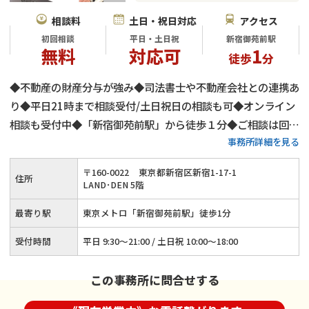
相談料
土日・祝日対応
アクセス
初回相談
平日・土日祝
新宿御苑前駅
無料
対応可
1
徒歩
分
◆不動産の財産分与が強み◆司法書士や不動産会社との連携あ
り◆平日21時まで相談受付/土日祝日の相談も可◆オンライン
相談も受付中◆「新宿御苑前駅」から徒歩１分◆ご相談は回数
事務所詳細を見る
問わず無料◆子の監護に関する相談実績多数◆高齢者の離婚相
談も承ります
〒
160
-
0022
東京都新宿区新宿1-17-1
住所
LAND･DEN 5階
最寄り駅
東京メトロ「新宿御苑前駅」徒歩1分
受付時間
平日 9:30～21:00 / 土日祝 10:00～18:00
この事務所に問合せする