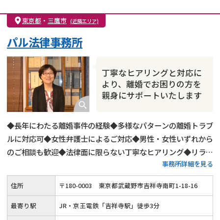
親権・面会交流権
DV
モラハラ
東京都
・
三鷹市
(近隣エリア)
不貞・不倫慰謝料請求
国際離婚
養育費問題
パル法律事務所
財産分与
内縁の夫婦
熟年離婚
丁寧なヒアリングと対応に
より、離婚でお困りの方を
親身にサポートいたします
◆長年にわたる離婚事件の経験◆多様なパターンの離婚トラブ
ルに対応可◆女性弁護士によるご対応◆男性・女性いずれから
のご相談も歓迎◆法律面に限らない丁寧なヒアリング◆リラッ
事務所詳細を見る
クスした雰囲気でのご相談◆夜間・土日祝日も柔軟にご対応
◆「吉祥寺駅」から徒歩3分
住所
〒
180
-
0003
東京都武蔵野市吉祥寺南町1-18-16
最寄り駅
JR・京王電鉄「吉祥寺駅」徒歩3分