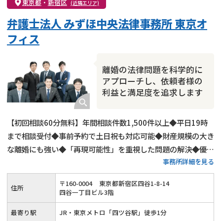
東京都
・
新宿区
(近隣エリア)
弁護士法人 みずほ中央法律事務所 東京オ
フィス
離婚の法律問題を科学的に
アプローチし、依頼者様の
利益と満足度を追求します
【初回相談60分無料】年間相談件数1,500件以上◆平日19時
まで相談受付◆事前予約で土日祝も対応可能◆財産規模の大き
な離婚にも強い◆「再現可能性」を重視した問題の解決◆優し
事務所詳細を見る
さと強さを持った離婚弁護を行います
〒
160
-
0004
東京都新宿区四谷1-8-14
住所
四谷一丁目ビル3階
最寄り駅
JR・東京メトロ「四ツ谷駅」徒歩1分