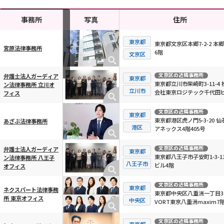
事務所
写真
住所
東京都
東京都文京区本郷7-2-2 本
宮原法律事務所
6階
横スクロール可能
文京区
文京区
の近隣事務所
弁護士法人ガーディア
東京都
東京都立川市柴崎町3-11-4 
ン法律事務所 立川オ
立川市
会社東京ロジテック千代田ビ
フィス
階
文京区
の近隣事務所
東京都
東京都港区虎ノ門5-3-20 仙
あざぶ法律事務所
港区
アネックス4階405号
文京区
の近隣事務所
弁護士法人ガーディア
東京都
東京都八王子市子安町1-3-11
ン法律事務所 八王子
八王子市
ビル4階
オフィス
文京区
の近隣事務所
東京都
ネクスパート法律事務
東京都中央区八重洲一丁目3-
所 東京オフィス
中央区
VORT東京八重洲maxim7
文京区
の近隣事務所
東京都