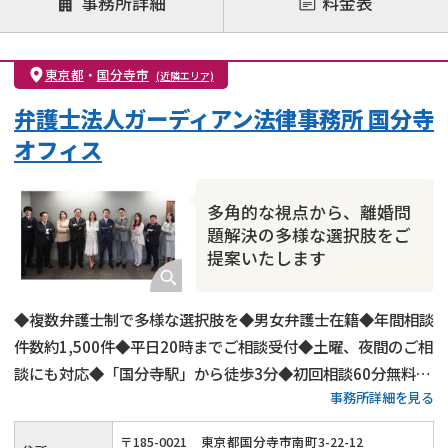
事務所詳細
料金表
離婚前相談
離婚調停
離婚裁判
親権・面会交流権
DV
モラハラ
東京都
・
国分寺市
(近隣エリア)
不貞・不倫慰謝料請求
国際離婚
養育費問題
弁護士法人ガーディアン法律事務所 国分寺
財産分与
内縁の夫婦
熟年離婚
オフィス
多角的な視点から、離婚問
題解決の多様な選択肢をご
提案いたします
◆複数弁護士制で多様な選択肢を◆男女弁護士在籍◆年間相談
件数約1,500件◆平日20時までご相談受付◆土曜、夜間のご相
談にも対応◆「国分寺駅」から徒歩3分◆初回相談60分無料◆
事務所詳細を見る
弁護士費用の分割払いも可◆養育費・財産分与・慰謝料請求に
強み◆代理交渉もご対応可
〒
185
-
0021
東京都国分寺市南町3-22-12