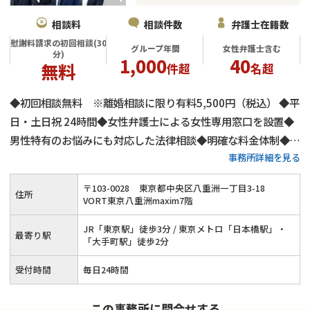
相談料
相談件数
弁護士在籍数
慰謝料請求の初回相談(30
グループ年間
女性弁護士含む
分)
1,000
40
無料
件超
名超
◆初回相談無料 ※離婚相談に限り有料5,500円（税込） ◆平
日・土日祝 24時間◆女性弁護士による女性専用窓口を設置◆
男性特有のお悩みにも対応した法律相談◆明確な料金体制◆不
事務所詳細を見る
倫慰謝料請求の相談件数は年間1,000件以上◆離婚・男女問題
にまつわる全ての問題に対応します！東京で離婚・不倫慰謝料
〒
103
-
0028
東京都中央区八重洲一丁目3-18
住所
のお悩みはネクスパート法律事務所へ
VORT東京八重洲maxim7階
JR「東京駅」徒歩3分 / 東京メトロ「日本橋駅」・
最寄り駅
「大手町駅」徒歩2分
受付時間
毎日24時間
この事務所に問合せする