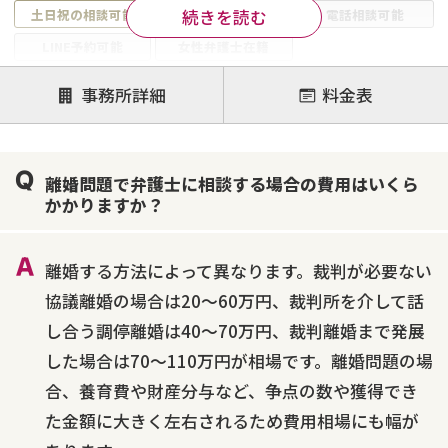
続きを読む
土日祝の相談可能
19時以降電話可能
電話相談可能
LINE予約可能
女性弁護士在籍
注力案件
事務所詳細
料金表
離婚前相談
離婚調停
離婚裁判
親権・面会交流権
DV
モラハラ
離婚問題で弁護士に相談する場合の費用はいくら
不貞・不倫慰謝料請求
国際離婚
養育費問題
かかりますか？
財産分与
内縁の夫婦
熟年離婚
離婚する方法によって異なります。裁判が必要ない
協議離婚の場合は20～60万円、裁判所を介して話
し合う調停離婚は40～70万円、裁判離婚まで発展
した場合は70～110万円が相場です。離婚問題の場
合、養育費や財産分与など、争点の数や獲得でき
た金額に大きく左右されるため費用相場にも幅が