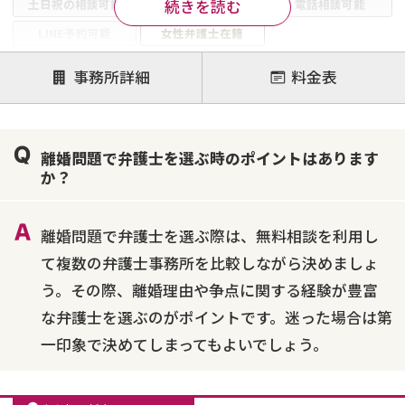
続きを読む
土日祝の相談可能
19時以降電話可能
電話相談可能
LINE予約可能
女性弁護士在籍
注力案件
事務所詳細
料金表
離婚前相談
離婚調停
離婚裁判
親権・面会交流権
DV
モラハラ
離婚問題で弁護士を選ぶ時のポイントはあります
不貞・不倫慰謝料請求
国際離婚
養育費問題
か？
財産分与
内縁の夫婦
熟年離婚
離婚問題で弁護士を選ぶ際は、無料相談を利用し
て複数の弁護士事務所を比較しながら決めましょ
う。その際、離婚理由や争点に関する経験が豊富
な弁護士を選ぶのがポイントです。迷った場合は第
一印象で決めてしまってもよいでしょう。