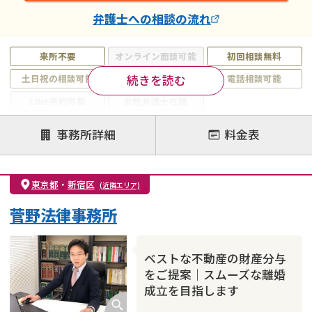
弁護士
への相談の流れ
来所不要
オンライン面談可能
初回相談無料
続きを読む
土日祝の相談可能
19時以降電話可能
電話相談可能
LINE予約可能
女性弁護士在籍
注力案件
事務所詳細
料金表
離婚前相談
離婚調停
離婚裁判
親権・面会交流権
DV
モラハラ
東京都
・
新宿区
(近隣エリア)
不貞・不倫慰謝料請求
国際離婚
養育費問題
菅野法律事務所
財産分与
内縁の夫婦
熟年離婚
ベストな不動産の財産分与
をご提案｜スムーズな離婚
成立を目指します