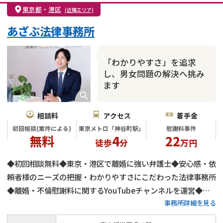
親権・面会交流権
DV
モラハラ
東京都
・
港区
(近隣エリア)
不貞・不倫慰謝料請求
国際離婚
養育費問題
あざぶ法律事務所
財産分与
内縁の夫婦
熟年離婚
「わかりやすさ」を追求
し、男女問題の解決へ挑み
ます
相談料
アクセス
着手金
初回相談(案件による)
東京メトロ「神谷町駅」
慰謝料事件
無料
4
22
徒歩
分
万円
◆初回相談無料◆東京・港区で離婚に強い弁護士◆安心感・依
頼者様のニーズの把握・わかりやすさにこだわった法律事務所
◆離婚・不倫慰謝料に関するYouTubeチャンネルを運営◆不
事務所詳細を見る
倫慰謝料の減額交渉に自身有り