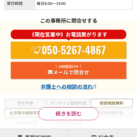
受付時間
毎日6:00～24:00
この事務所に問合せする
《現在営業中》お電話繋がります
050-5267-4867
24時間受付中
メールで問合せ
弁護士
への相談の流れ
来所不要
オンライン面談可能
初回相談無料
続きを読む
土日祝の相談可能
19時以降電話可能
電話相談可能
LINE予約可能
女性弁護士在籍
注力案件