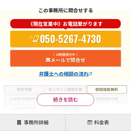
この事務所に問合せする
《現在営業中》お電話繋がります
050-5267-4730
24時間受付中
メールで問合せ
弁護士
への相談の流れ
来所不要
オンライン面談可能
初回相談無料
続きを読む
土日祝の相談可能
19時以降電話可能
電話相談可能
LINE予約可能
女性弁護士在籍
注力案件
事務所詳細
料金表
離婚前相談
離婚調停
離婚裁判