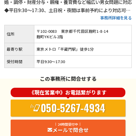
婚・調停・財産分与・親権・養育費など幅広い男女問題に対応
◆平日9:30～17:30、土日祝・夜間は事前予約により対応可◆
事務所詳細を見る
可能な限り話し合いで進め、迅速な事件解決を目指します
〒
102
-
0083
東京都千代田区麹町1-8-14
住所
麹町YKビル2階
最寄り駅
東京メトロ「半蔵門駅」徒歩1分
受付時間
平日9:30〜17:30
この事務所に問合せする
《現在営業中》お電話繋がります
050-5267-4934
24時間受付中
メールで問合せ