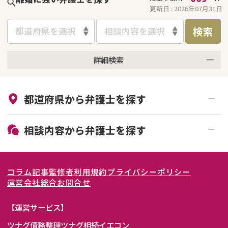
更新日 :
2026年07月31日
検索
都道府県を選択
相談内容を選択
詳細検索
来所不要
オンライン面談可能
都道府県から
弁護士
を探す
初回相談無料
土日祝の相談可能
19時以降電話可能
電話相談可能
北海道・東北
相談内容から
弁護士
を探す
LINE予約可能
女性弁護士在籍
関東
北海道
青森県
離婚前相談
離婚調停
コラム記事
監修者
利用規約
プライバシーポリシー
離婚裁判
親権・面会交流権
東海
岩手県
東京都
宮城県
神奈川県
運営会社
総合お問合せ
DV
モラハラ
関西
秋田県
埼玉県
愛知県
山形県
千葉県
静岡県
【運営サービス】
不貞・不倫慰謝料請求
国際離婚
ツナグ債務整理
ツナグ相続
イエコン