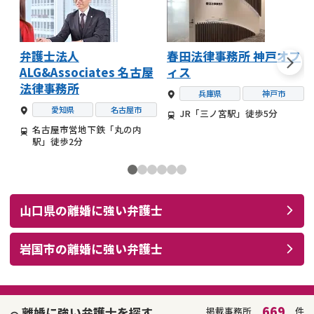
弁護士法人
春田法律事務所 神戸オフ
ALG&Associates 名古屋
ィス
法律事務所
兵庫県
神戸市
愛知県
名古屋市
JR「三ノ宮駅」徒歩5分
名古屋市営地下鉄「丸の内
駅」徒歩2分
山口県
の
離婚
に強い
弁護士
岩国市
の
離婚
に強い
弁護士
669
離婚に強い弁護士を探す
掲載事務所
件