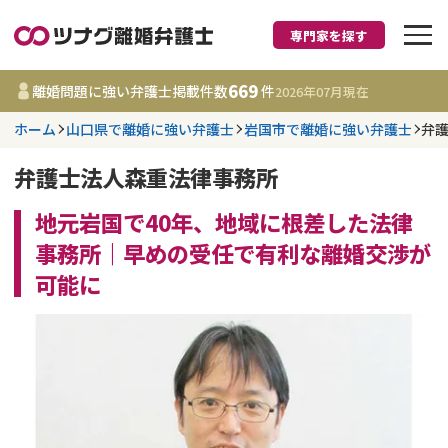
専門家を探す
離婚に強い弁護士
669
離婚問題に強い弁護士掲載件数
件
2026年07月
現在
ホーム
山口県で離婚に強い弁護士
岩国市で離婚に強い弁護士
弁
都道府県を選択
弁護士法人森重法律事務所
669
事務所
件
更新日 :
2026年07月31日
地元岩国で40年、地域に根差した法律
事務所｜早めの受任で有利な離婚交渉が
相談内容で探す
可能に
離婚前相談
費用相場
離婚裁判
コラム
DV
財産分与