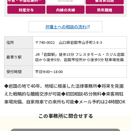
不貞・不倫慰謝料請求
国際離婚
養育費問題
財産分与
内縁の夫婦
熟年離婚
弁護士への相談の流れ
住所
〒
740
-
0022
山口県岩国市山手町2-8-3
JR「岩国駅」徒歩15分 フレスタモール・カジル岩国
最寄り駅
店から徒歩5分、岩国市役所から徒歩5分 駐車場完備
受付時間
平日9:00〜18:00
◆岩国の地で40年、地域に根差した法律事務所◆将来を見据
えた戦略的な離婚交渉が可能◆初回相談45分無料◆来客用駐
車場完備、自家用車での来所も可能◆メール予約は24時間OK
この事務所に問合せする