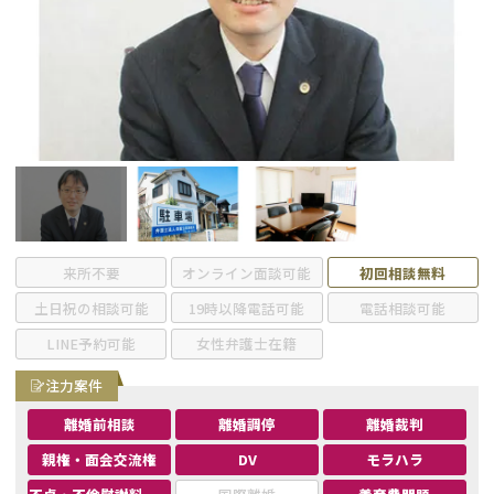
不貞・不倫慰謝料請求
養育費
養育費問題
離婚裁判
内縁の夫婦
慰謝料
国際離婚
DV
来所不要
オンライン面談可能
初回相談無料
土日祝の相談可能
19時以降電話可能
電話相談可能
離婚の相談先
LINE予約可能
女性弁護士在籍
離婚したくない
注力案件
離婚前相談
離婚調停
離婚裁判
その他の男女問題
親権・面会交流権
DV
モラハラ