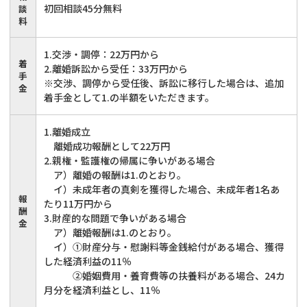
初回相談45分無料
談
料
1.交渉・調停：22万円から
着
2.離婚訴訟から受任：33万円から
手
※交渉、調停から受任後、訴訟に移行した場合は、追加
金
着手金として1.の半額をいただきます。
1.離婚成立
離婚成功報酬として22万円
2.親権・監護権の帰属に争いがある場合
ア）離婚の報酬は1.のとおり。
イ）未成年者の真剣を獲得した場合、未成年者1名あ
報
たり11万円から
酬
3.財産的な問題で争いがある場合
金
ア）離婚報酬は1.のとおり。
イ）①財産分与・慰謝料等金銭給付がある場合、獲得
した経済利益の11％
②婚姻費用・養育費等の扶養料がある場合、24カ
月分を経済利益とし、11％