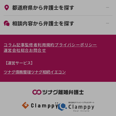
都道府県から
弁護士
を探す
初回相談無料
土日祝の相談可能
19時以降電話可能
電話相談可能
北海道・東北
相談内容から
弁護士
を探す
LINE予約可能
女性弁護士在籍
関東
北海道
青森県
離婚前相談
離婚調停
コラム記事
監修者
利用規約
プライバシーポリシー
離婚裁判
親権・面会交流権
東海
岩手県
東京都
宮城県
神奈川県
運営会社
総合お問合せ
DV
モラハラ
関西
秋田県
埼玉県
愛知県
山形県
千葉県
静岡県
【運営サービス】
不貞・不倫慰謝料請求
国際離婚
ツナグ債務整理
ツナグ相続
イエコン
北陸・甲信越
福島県
茨城県
岐阜県
大阪府
群馬県
山梨県
京都府
養育費問題
財産分与
内縁の夫婦
熟年離婚
中国・四国
栃木県
兵庫県
長野県
奈良県
石川県
九州・沖縄
滋賀県
福井県
広島県
和歌山県
富山県
岡山県
新潟県
山口県
福岡県
三重県
島根県
佐賀県