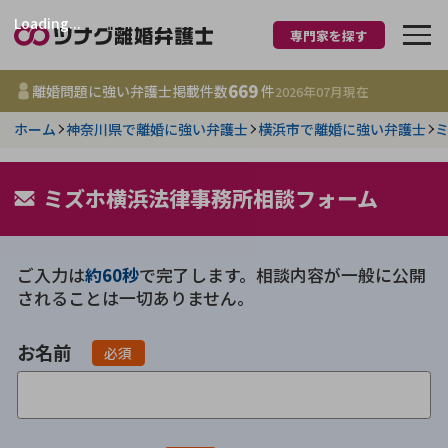
Loading...
専門家を探す
離婚に強い弁護士
669
離婚問題に強い弁護士掲載件数
件
2026年07月
現在
ホーム
神奈川県で離婚に強い弁護士
横浜市で離婚に強い弁護士
都道府県を選択
669
ミズホ横浜法律事務所相談フォーム
事務所
件
更新日 :
2026年07月31日
ご入力は
約60秒
で完了します。相談内容が一般に公開
相談内容で探す
されることは一切ありません。
離婚前相談
費用相場
お名前
必須
離婚裁判
コラム
DV
財産分与