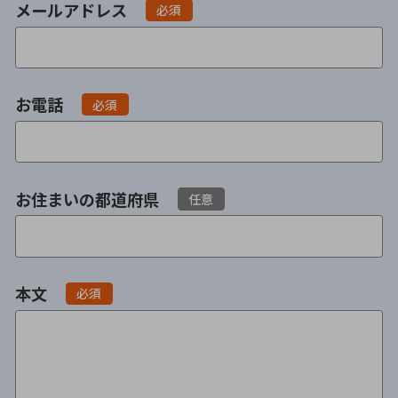
メールアドレス
必須
不貞・不倫慰謝料請求
養育費
養育費問題
離婚裁判
お電話
必須
内縁の夫婦
慰謝料
国際離婚
お住まいの都道府県
任意
DV
離婚の相談先
本文
必須
離婚したくない
その他の男女問題