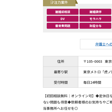
注力案件
離婚前相談
離婚調停
DV
モラハラ
養育費問題
財産分与
弁護士へ
住所
〒
105
-
0003
東京
最寄り駅
東京メトロ「虎ノ
受付時間
毎日24時間
【初回相談無料｜オンライン可】◆定休日な
ない問題も得意◆依頼者様のお気持ちやご
当事務所へお任せを◎