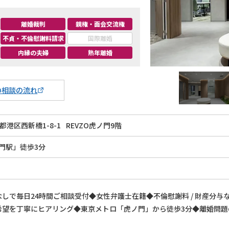
離婚裁判
親権・面会交流権
不貞・不倫慰謝料請求
国際離婚
内縁の夫婦
熟年離婚
の相談の流れ
都港区西新橋1-8-1
REVZO虎ノ門9階
門駅」徒歩3分
しで毎日24時間ご相談受付◆女性弁護士在籍◆不倫慰謝料 / 財産分
希望を丁寧にヒアリング◆東京メトロ「虎ノ門」から徒歩3分◆離婚問題