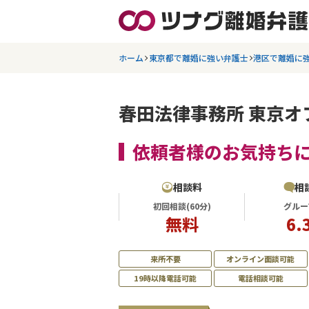
ホーム
東京都で離婚に強い弁護士
港区で離婚に
春田法律事務所 東京オ
依頼者様のお気持ち
相談料
相
初回相談(60分)
グルー
無料
6.
来所不要
オンライン面談可能
19時以降電話可能
電話相談可能