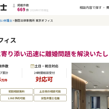
掲載件数
相談内容で探す
669
件
2026年07月
現在
強い弁護士
春田法律事務所 東京オフィス
フィス
に寄り添い迅速に離婚問題を解決いたし
談件数
土日・祝日対応
プ累計
24時間相談受付
3
対応可
万件
初回相談無料
土日祝の相談可能
LINE予約可能
女性弁護士在籍