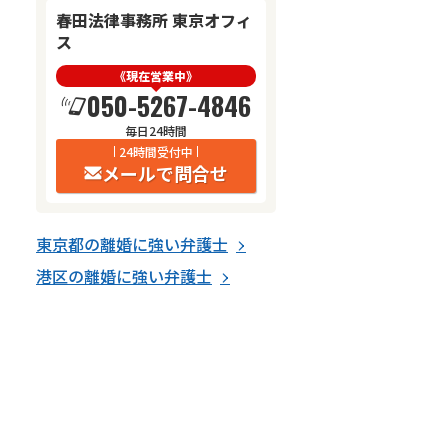
春田法律事務所 東京オフィ
ス
《現在営業中》
050-5267-4846
毎日24時間
24時間受付中
メールで問合せ
東京都
の
離婚
に強い
弁護士
港区
の
離婚
に強い
弁護士