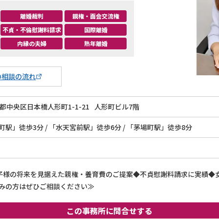
離婚裁判
親権・面会交流権
不貞・不倫慰謝料請求
国際離婚
内縁の夫婦
熟年離婚
の相談の流れ
都中央区日本橋人形町1-1-21
人形町ビル7階
駅」徒歩3分 / 「水天宮前駅」徒歩6分 / 「茅場町駅」徒歩8分
お子様の将来を見据えた親権・養育費のご提案◆不貞慰謝料請求に実績◆
みの方はぜひご相談ください≫
この事務所に問合せする