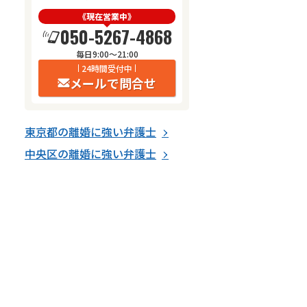
《現在営業中》
050-5267-4868
毎日9:00〜21:00
24時間受付中
メールで問合せ
東京都
の
離婚
に強い
弁護士
中央区
の
離婚
に強い
弁護士