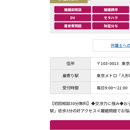
離婚前相談
離婚調停
DV
モラハラ
養育費問題
財産分与
弁護士へ
住所
〒
103
-
0013
東京
最寄り駅
東京メトロ「人形町
受付時間
毎日9:00〜21:00
【初回相談30分無料】◆交渉力に強み◆
駅」徒歩3分の好アクセス≪離婚問題でお悩