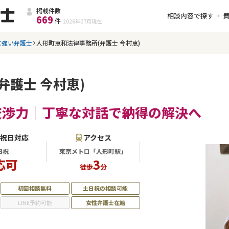
掲載件数
相談内容で探す
669
件
2026年07月
現在
に強い弁護士
人形町恵和法律事務所(弁護士 今村恵)
弁護士 今村恵)
交渉力｜丁寧な対話で納得の解決へ
・祝日対応
アクセス
日祝
東京メトロ「人形町駅」
応可
3
徒歩
分
初回相談無料
土日祝の相談可能
LINE予約可能
女性弁護士在籍