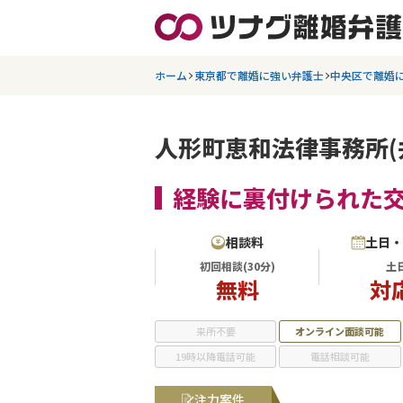
ホーム
東京都で離婚に強い弁護士
中央区で離婚
人形町恵和法律事務所(
経験に裏付けられた
相談料
土日
初回相談(30分)
土
無料
対
来所不要
オンライン面談可能
19時以降電話可能
電話相談可能
注力案件