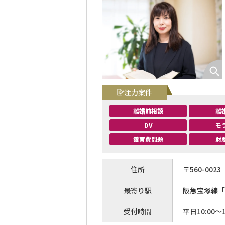
注力案件
離婚前相談
離
DV
モ
養育費問題
財
住所
〒
560
-
0023
最寄り駅
阪急宝塚線「
受付時間
平日10:00～1