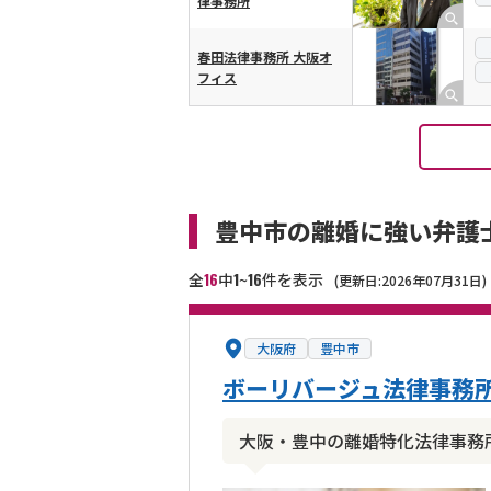
律事務所
春田法律事務所 大阪オ
フィス
豊中市の離婚に強い弁護
16
1
16
全
中
~
件を表示
(更新日:2026年07月31日)
大阪府
豊中市
ボーリバージュ法律事務
大阪・豊中の離婚特化法律事務