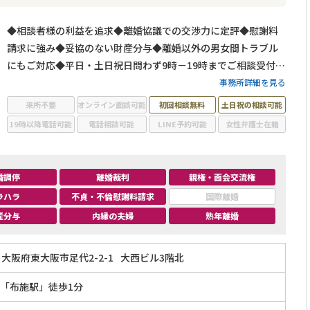
◆相談者様の利益を追求◆離婚協議での交渉力に定評◆慰謝料
請求に強み◆妥協のない財産分与◆離婚以外の男女間トラブル
にもご対応◆平日・土日祝日問わず9時－19時までご相談受付◆
初回のご相談は無料◆近畿日本鉄道「布施駅」から徒歩1分の好
事務所詳細を見る
アクセス
来所不要
オンライン面談可能
初回相談無料
土日祝の相談可能
19時以降電話可能
電話相談可能
LINE予約可能
女性弁護士在籍
婚調停
離婚裁判
親権・面会交流権
ラハラ
不貞・不倫慰謝料請求
国際離婚
産分与
内縁の夫婦
熟年離婚
大阪府東大阪市足代2-2-1
大西ビル3階北
「布施駅」徒歩1分