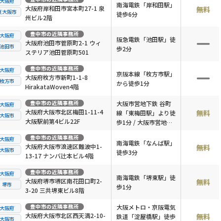
大阪府
南海電鉄「岸和田駅」
大阪府岸和田市宮本町27-1 泉
無料
東大阪市
徒歩6分
州ビル2階
豊中市
の近隣事務所
大阪府
阪急電鉄「池田駅」徒
大阪府池田市菅原町2-1 ウィ
池田市
歩2分
ステリア池田菅原町501
豊中市
の近隣事務所
大阪府
京阪本線「枚方市駅」
大阪府枚方市新町1-1-8
枚方市
から徒歩1分
HirakataWoven4階
豊中市
の近隣事務所
大阪市営地下鉄 谷町
大阪府
大阪府大阪市北区梅田1-11-4
無料
線「東梅田駅」より徒
大阪市
大阪駅前第4ビル22F
歩1分 / 大阪市営地下
鉄 御堂筋線「梅田
豊中市
の近隣事務所
大阪府
駅」より徒歩5分 / JR
南海電鉄「なんば駅」
大阪府大阪市浪速区難波中1-
無料
大阪市
各線「大阪駅」より徒
徒歩3分
13-17 ナンバ辻本ビル4階
歩8分
豊中市
の近隣事務所
大阪府
南海電鉄「堺東駅」徒
大阪府堺市堺区南花田口町2-
無料
堺市
歩1分
3-20 三共堺東ビル8階
豊中市
の近隣事務所
大阪メトロ・京阪電気
大阪府
大阪府大阪市北区西天満2-10-
無料
鉄道「淀屋橋駅」徒歩
大阪市