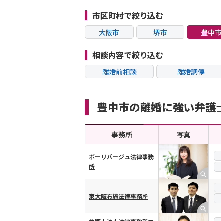
市区町村で絞り込む
大阪市
堺市
豊中
茨木市
箕面市
摂津
相談内容で絞り込む
離婚前相談
離婚調停
不貞・不倫慰謝料請
モラハラ
求
豊中市の離婚に強い弁護
内縁の夫婦
熟年離婚
事務所
写真
ボーリバージュ法律事務
所
横スクロール可能
東大阪布施法律事務所