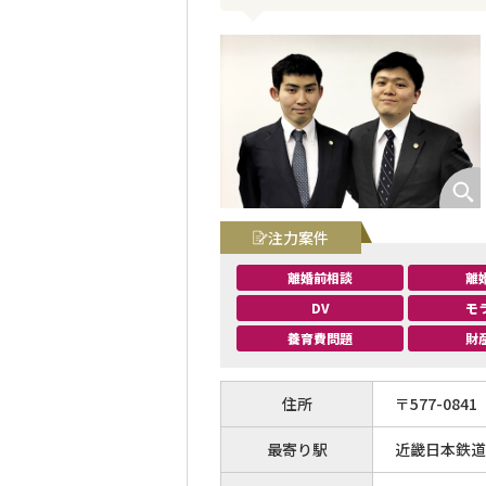
注力案件
離婚前相談
離
DV
モ
養育費問題
財
住所
〒
577
-
0841
最寄り駅
近畿日本鉄道