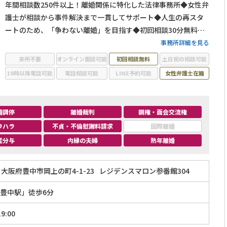
年間相談数250件以上！離婚関係に特化した法律事務所◆女性弁
護士が相談から事件解決まで一貫してサポート◆人生の再スタ
ートのため、「争わない離婚」を目指す◆初回相談30分無料◆
受任後はLINE・メールでのフォローアップあり
事務所詳細を見る
来所不要
オンライン面談可能
初回相談無料
土日祝の相談可能
19時以降電話可能
電話相談可能
LINE予約可能
女性弁護士在籍
婚調停
離婚裁判
親権・面会交流権
ラハラ
不貞・不倫慰謝料請求
国際離婚
産分与
内縁の夫婦
熟年離婚
大阪府豊中市岡上の町4-1-23
レジデンスマロン参番館304
豊中駅」徒歩6分
9:00