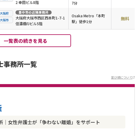
2 幸田ビル8階
7分
豊中市
の近隣事務所
大阪府
Osaka Metro「本町
大阪府大阪市西区西本町1-7-1
無料
大阪市
駅」徒歩1分
信濃橋FJビル5階
一覧表の続きを見る
士事務所一覧
並び順について
所
所｜女性弁護士が「争わない離婚」をサポート