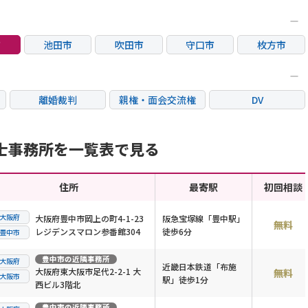
市
池田市
吹田市
守口市
枚方市
市
東大阪市
八尾市
岸和田市
離婚裁判
親権・面会交流権
DV
国際離婚
養育費問題
財産分与
士事務所を一覧表で見る
住所
最寄駅
初回相談
大阪府
大阪府豊中市岡上の町4-1-23
阪急宝塚線「豊中駅」
無料
レジデンスマロン参番館304
徒歩6分
豊中市
豊中市
の近隣事務所
大阪府
近畿日本鉄道「布施
大阪府東大阪市足代2-2-1 大
無料
大阪市
駅」徒歩1分
西ビル3階北
豊中市
の近隣事務所