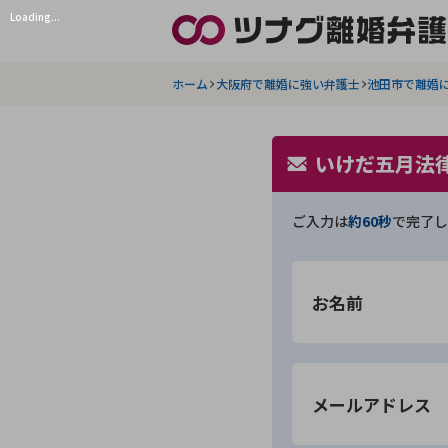
Loading...
ホーム
大阪府で離婚に強い弁護士
池田市で離婚
いけだ五月法
ご入力は
約60秒
で完了し
お名前
メールアドレス