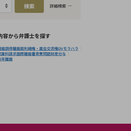
検索
詳細検索
E予約可能
女性弁護士在籍
内容から
弁護士
を探す
離婚調停
離婚裁判
親権・面会交流権
DV
モラハラ
慰謝料請求
国際離婚
養育費問題
財産分与
熟年離婚