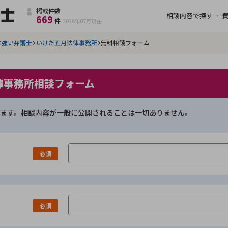
掲載件数
相談内容で探す
669
件
2026年07月
現在
に強い弁護士
いけだ五月法律事務所
無料相談フォーム
律事務所相談フォーム
ます。相談内容が一般に公開されることは一切ありません。
必須
必須