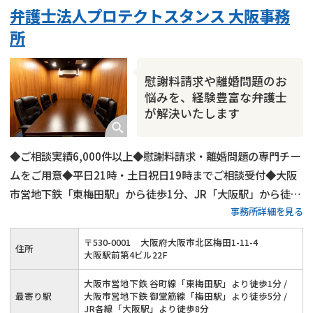
弁護士法人プロテクトスタンス 大阪事務
財産分与
内縁の夫婦
熟年離婚
所
慰謝料請求や離婚問題のお
悩みを、経験豊富な弁護士
が解決いたします
◆ご相談実績6,000件以上◆慰謝料請求・離婚問題の専門チー
ムをご用意◆平日21時・土日祝日19時までご相談受付◆大阪
市営地下鉄「東梅田駅」から徒歩1分、JR「大阪駅」から徒歩
事務所詳細を見る
8分◆請求された慰謝料の減額交渉にも対応◆オンライン相
談・電話相談もOK
〒
530
-
0001
大阪府大阪市北区梅田1-11-4
住所
大阪駅前第4ビル22F
大阪市営地下鉄 谷町線「東梅田駅」より徒歩1分 /
最寄り駅
大阪市営地下鉄 御堂筋線「梅田駅」より徒歩5分 /
JR各線「大阪駅」より徒歩8分