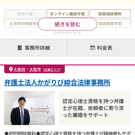
来所不要
オンライン面談可能
初回相談無料
続きを読む
土日祝の相談可能
19時以降電話可能
電話相談可能
LINE予約可能
女性弁護士在籍
注力案件
事務所詳細
料金表
離婚前相談
離婚調停
離婚裁判
親権・面会交流権
DV
モラハラ
大阪府
・
大阪市
(近隣エリア)
不貞・不倫慰謝料請求
国際離婚
養育費問題
弁護士法人かがりび綜合法律事務所
財産分与
内縁の夫婦
熟年離婚
認定心理士資格を持つ弁護
士が在籍、依頼者に寄り添
った離婚をサポート
◆初回相談無料◆認定心理士資格を持つ弁護士が精神面もサポ