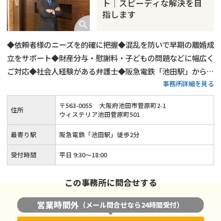
ト｜スピーディな解決を目
指します
◆依頼者様のニーズを的確に把握◆混乱を防いで早期の離婚成
立をサポート◆財産分与・慰謝料・子どもの問題などに幅広く
ご対応◆社会人経験がある弁護士◆阪急電鉄「池田駅」から徒
事務所詳細を見る
歩2分◆初回相談30分無料◆夜間・土日祝日の相談対応可◆オ
ンライン相談にも対応可
〒
563
-
0055
大阪府池田市菅原町2-1
住所
ウィステリア池田菅原町501
最寄り駅
阪急電鉄「池田駅」徒歩2分
受付時間
平日 9:30～18:00
この事務所に問合せする
営業時間外
（メール問合せなら24時間受付）