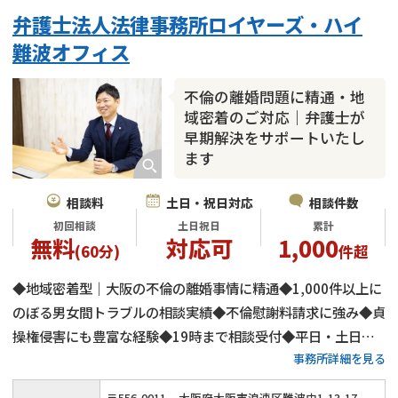
弁護士法人法律事務所ロイヤーズ・ハイ
難波オフィス
不倫の離婚問題に精通・地
域密着のご対応｜弁護士が
早期解決をサポートいたし
ます
相談料
土日・祝日対応
相談件数
初回相談
土日祝日
累計
無料
対応可
1,000
(60分)
件超
◆地域密着型｜大阪の不倫の離婚事情に精通◆1,000件以上に
のぼる男女間トラブルの相談実績◆不倫慰謝料請求に強み◆貞
操権侵害にも豊富な経験◆19時まで相談受付◆平日・土日祝
事務所詳細を見る
日問わず相談可◆電話やWEBでのご相談にも対応◆南海電鉄
「なんば駅」から徒歩3分◆初回相談60分無料
〒
556
-
0011
大阪府大阪市浪速区難波中1-13-17