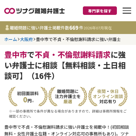
専門家を探す
離婚に強い弁護士
669
離婚問題に強い弁護士掲載件数
件
2026年07月
現在
ホーム
大阪府
豊中市で不貞・不倫慰謝料請求に強い弁護士
大阪府
豊中市
で
不貞・不倫慰謝料請求
に強
669
事務所
件
い弁護士に相談【無料相談・土日相
更新日 :
2026年07月31日
談可】（16件）
相談内容で探す
離婚前相談
費用相場
離婚裁判
コラム
豊中市で不貞・不倫慰謝料請求に強い弁護士を掲載中！(初回相談
DV
財産分与
無料・女性弁護士在籍・オンライン対応可の事務所もあり)。ツナ