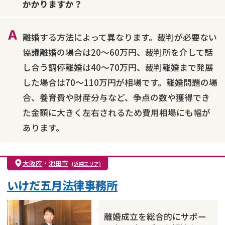
かかりますか？
財産分与
内縁の夫婦
熟年離婚
離婚する方法によって異なります。裁判が必要ない
協議離婚の場合は20～60万円、裁判所を介して話
し合う調停離婚は40～70万円、裁判離婚まで発展
した場合は70～110万円が相場です。離婚問題の場
合、養育費や財産分与など、争点の数や獲得でき
た金額に大きく左右されるため費用相場にも幅が
あります。
大阪府
・
池田市
(近隣エリア)
いけだ五月法律事務所
離婚成立を総合的にサポー