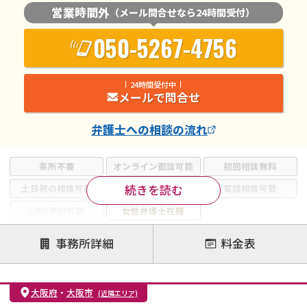
営業時間外
（メール問合せなら24時間受付）
050-5267-4756
24時間受付中
メールで問合せ
弁護士
への相談の流れ
来所不要
オンライン面談可能
初回相談無料
続きを読む
土日祝の相談可能
19時以降電話可能
電話相談可能
LINE予約可能
女性弁護士在籍
注力案件
事務所詳細
料金表
離婚前相談
離婚調停
離婚裁判
親権・面会交流権
DV
モラハラ
大阪府
・
大阪市
(近隣エリア)
不貞・不倫慰謝料請求
国際離婚
養育費問題