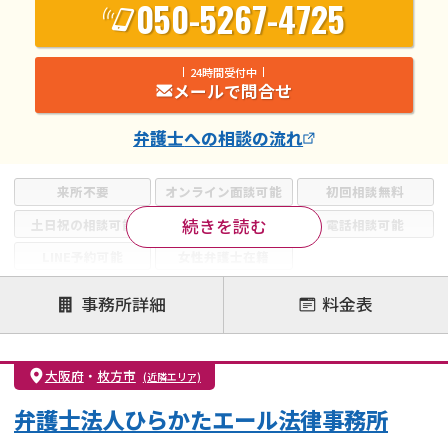
050-5267-4725
24時間受付中
メールで問合せ
弁護士
への相談の流れ
来所不要
オンライン面談可能
初回相談無料
続きを読む
土日祝の相談可能
19時以降電話可能
電話相談可能
LINE予約可能
女性弁護士在籍
注力案件
事務所詳細
料金表
離婚前相談
離婚調停
離婚裁判
親権・面会交流権
DV
モラハラ
大阪府
・
枚方市
(近隣エリア)
不貞・不倫慰謝料請求
国際離婚
養育費問題
弁護士法人ひらかたエール法律事務所
財産分与
内縁の夫婦
熟年離婚