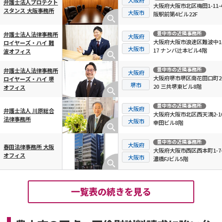
弁護士法人プロテクト
大阪府大阪市北区梅田1-11-4
スタンス 大阪事務所
大阪市
阪駅前第4ビル22F
豊中市
の近隣事務所
弁護士法人法律事務所
大阪府
大阪府大阪市浪速区難波中1-
ロイヤーズ・ハイ 難
大阪市
17 ナンバ辻本ビル4階
波オフィス
豊中市
の近隣事務所
弁護士法人法律事務所
大阪府
大阪府堺市堺区南花田口町2-
ロイヤーズ・ハイ 堺
堺市
20 三共堺東ビル8階
オフィス
豊中市
の近隣事務所
大阪府
弁護士法人 川原総合
大阪府大阪市北区西天満2-10
法律事務所
大阪市
幸田ビル8階
豊中市
の近隣事務所
大阪府
春田法律事務所 大阪
大阪府大阪市西区西本町1-7-
オフィス
大阪市
濃橋FJビル5階
一覧表の続きを見る