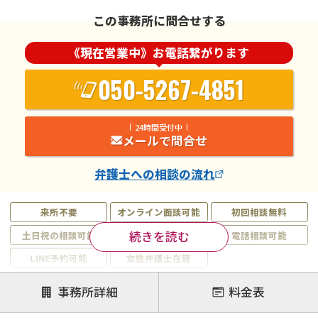
この事務所に問合せする
《現在営業中》お電話繋がります
050-5267-4851
24時間受付中
メールで問合せ
弁護士
への相談の流れ
来所不要
オンライン面談可能
初回相談無料
続きを読む
土日祝の相談可能
19時以降電話可能
電話相談可能
LINE予約可能
女性弁護士在籍
注力案件
事務所詳細
料金表
離婚前相談
離婚調停
離婚裁判