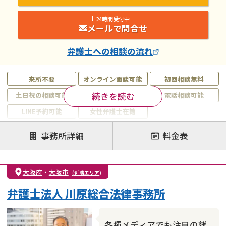
24時間受付中
メールで問合せ
弁護士
への相談の流れ
来所不要
オンライン面談可能
初回相談無料
続きを読む
土日祝の相談可能
19時以降電話可能
電話相談可能
LINE予約可能
女性弁護士在籍
注力案件
事務所詳細
料金表
離婚前相談
離婚調停
離婚裁判
親権・面会交流権
DV
モラハラ
大阪府
・
大阪市
(近隣エリア)
不貞・不倫慰謝料請求
国際離婚
養育費問題
弁護士法人 川原総合法律事務所
財産分与
内縁の夫婦
熟年離婚
各種メディアでも注目の離