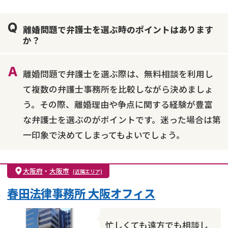
親権・面会交流権
DV
モラハラ
離婚問題で弁護士を選ぶ時のポイントはあります
不貞・不倫慰謝料請求
国際離婚
養育費問題
か？
財産分与
内縁の夫婦
熟年離婚
離婚問題で弁護士を選ぶ際は、無料相談を利用し
て複数の弁護士事務所を比較しながら決めましょ
う。その際、離婚理由や争点に関する経験が豊富
な弁護士を選ぶのがポイントです。迷った場合は第
一印象で決めてしまってもよいでしょう。
大阪府
・
大阪市
(近隣エリア)
春田法律事務所 大阪オフィス
忙しくても遠方でも相談し