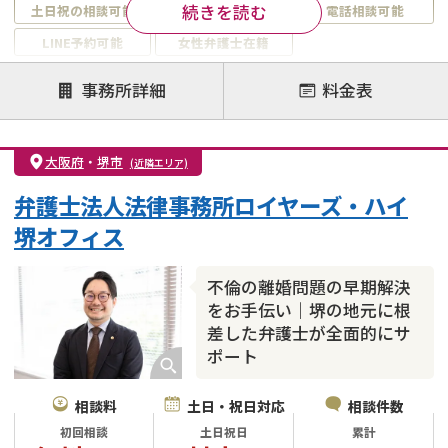
続きを読む
土日祝の相談可能
19時以降電話可能
電話相談可能
LINE予約可能
女性弁護士在籍
注力案件
事務所詳細
料金表
離婚前相談
離婚調停
離婚裁判
親権・面会交流権
DV
モラハラ
大阪府
・
堺市
(近隣エリア)
不貞・不倫慰謝料請求
国際離婚
養育費問題
弁護士法人法律事務所ロイヤーズ・ハイ
財産分与
内縁の夫婦
熟年離婚
堺オフィス
不倫の離婚問題の早期解決
をお手伝い｜堺の地元に根
差した弁護士が全面的にサ
ポート
相談料
土日・祝日対応
相談件数
初回相談
土日祝日
累計