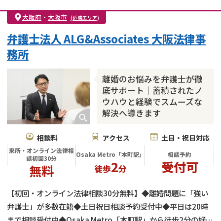
親権・面会交流権
DV
モラハラ
大阪府
・
大阪市
(近隣エリア)
不貞・不倫慰謝料請求
国際離婚
養育費問題
弁護士法人 ALG&Associates 大阪法律事
財産分与
内縁の夫婦
熟年離婚
務所
離婚のお悩みを弁護士が徹
底サポート｜蓄積されたノ
ウハウと経験でスムーズな
解決へ導きます
相談料
アクセス
土日・祝日対応
来所・オンライン法律相
Osaka Metro「本町駅」
相談予約
談初回30分
2
受付可
無料
徒歩
分
【初回・オンライン法律相談30分無料】◆離婚問題に「強い
弁護士」が多数在籍◆土日祝日相談予約受付中◆平日は20時
まで相談受付中◆Osaka Metro「本町駅」から徒歩2分の好立