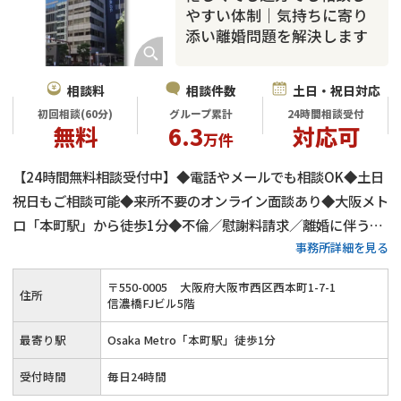
やすい体制｜気持ちに寄り
添い離婚問題を解決します
相談料
相談件数
土日・祝日対応
初回相談(60分)
グループ累計
24時間相談受付
無料
6.3
対応可
万件
【24時間無料相談受付中】◆電話やメールでも相談OK◆土日
祝日もご相談可能◆来所不要のオンライン面談あり◆大阪メト
ロ「本町駅」から徒歩1分◆不倫／慰謝料請求／離婚に伴う財
事務所詳細を見る
産分与など◆依頼者様一人一人の気持ちに寄り添ったサポート
〒
550
-
0005
大阪府大阪市西区西本町1-7-1
住所
信濃橋FJビル5階
最寄り駅
Osaka Metro「本町駅」徒歩1分
受付時間
毎日24時間