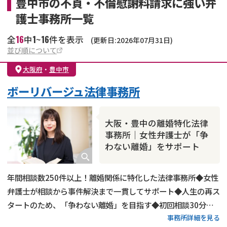
豊中市の不貞・不倫慰謝料請求に強い弁
護士事務所一覧
16
1
16
全
中
~
件を表示
(更新日:2026年07月31日)
並び順について
大阪府
・
豊中市
ボーリバージュ法律事務所
大阪・豊中の離婚特化法律
事務所｜女性弁護士が「争
わない離婚」をサポート
年間相談数250件以上！離婚関係に特化した法律事務所◆女性
弁護士が相談から事件解決まで一貫してサポート◆人生の再ス
タートのため、「争わない離婚」を目指す◆初回相談30分無
事務所詳細を見る
料◆受任後はLINE・メールでのフォローアップあり