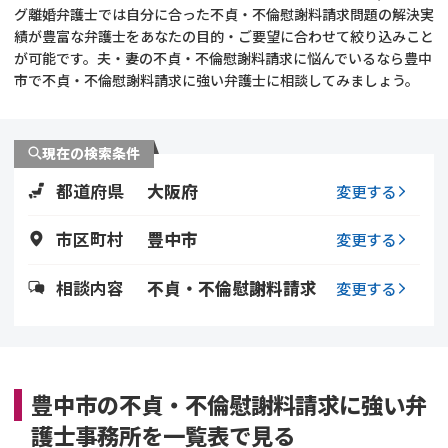
グ離婚弁護士では自分に合った不貞・不倫慰謝料請求問題の解決実
績が豊富な弁護士をあなたの目的・ご要望に合わせて絞り込みこと
不貞・不倫慰謝料請求
養育費
が可能です。夫・妻の不貞・不倫慰謝料請求に悩んでいるなら豊中
市で不貞・不倫慰謝料請求に強い弁護士に相談してみましょう。
養育費問題
離婚裁判
内縁の夫婦
慰謝料
現在の検索条件
都道府県
大阪府
変更する
国際離婚
市区町村
豊中市
変更する
DV
相談内容
不貞・不倫慰謝料請求
変更する
離婚の相談先
離婚したくない
豊中市の不貞・不倫慰謝料請求に強い弁
その他の男女問題
護士事務所を一覧表で見る