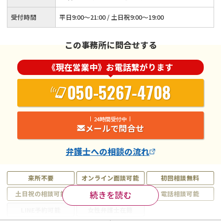
受付時間
平日9:00～21:00 / 土日祝9:00～19:00
この事務所に問合せする
《現在営業中》お電話繋がります
050-5267-4708
24時間受付中
メールで問合せ
弁護士
への相談の流れ
来所不要
オンライン面談可能
初回相談無料
続きを読む
土日祝の相談可能
19時以降電話可能
電話相談可能
LINE予約可能
女性弁護士在籍