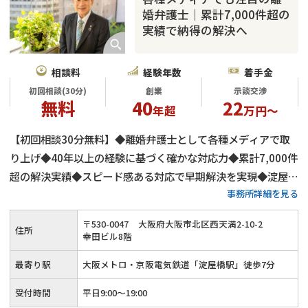
婚弁護士｜累計7,000件超の
実績で納得の解決へ
相談料
経験年数
着手金
初回相談(30分)
創業
示談交渉
無料
40
22
年超
万円～
【初回相談30分無料】◆離婚弁護士として各種メディアで取
り上げ◆40年以上の経験に基づく確かな対応力◆累計7,000件
超の解決実績◆スピード感ある対応で早期解決を実現◆淀屋橋
事務所詳細を見る
駅徒歩7分≪あなたの悩みを私たちにお聞かせください≫
〒
530
-
0047
大阪府大阪市北区西天満2-10-2
住所
幸田ビル8階
最寄り駅
大阪メトロ・京阪電気鉄道「淀屋橋駅」徒歩7分
受付時間
平日9:00～19:00