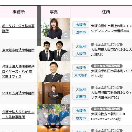
事務所
写真
住所
大阪府
大阪府豊中市岡上の町4-1-23
ボーリバージュ法律事
ジデンスマロン参番館304
務所
横スクロール可能
豊中市
豊中市
の近隣事務所
大阪府
大阪府東大阪市足代2-2-1 
東大阪布施法律事務所
大阪市
ル3階北
豊中市
の近隣事務所
弁護士法人法律事務所
大阪府
大阪府岸和田市宮本町27-1 
ロイヤーズ・ハイ 岸
東大阪市
ビル2階
和田オフィス
豊中市
の近隣事務所
大阪府
大阪府池田市菅原町2-1 ウ
いけだ五月法律事務所
池田市
リア池田菅原町501
豊中市
の近隣事務所
大阪府
弁護士法人ひらかたエ
大阪府枚方市新町1-1-8
ール法律事務所
枚方市
HirakataWoven4階
豊中市
の近隣事務所
大阪府