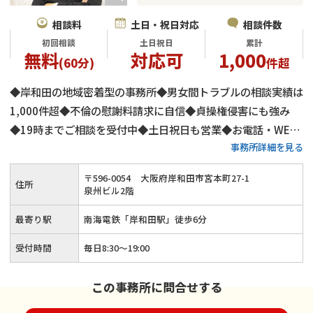
相談料
土日・祝日対応
相談件数
初回相談
土日祝日
累計
無料
対応可
1,000
(60分)
件超
◆岸和田の地域密着型の事務所◆男女間トラブルの相談実績は
1,000件超◆不倫の慰謝料請求に自信◆貞操権侵害にも強み
◆19時までご相談を受付中◆土日祝日も営業◆お電話・WEB
事務所詳細を見る
相談も可能◆南海電鉄「岸和田駅」徒歩6分◆初回相談1時間
無料
〒
596
-
0054
大阪府岸和田市宮本町27-1
住所
泉州ビル2階
最寄り駅
南海電鉄「岸和田駅」徒歩6分
受付時間
毎日8:30～19:00
この事務所に問合せする