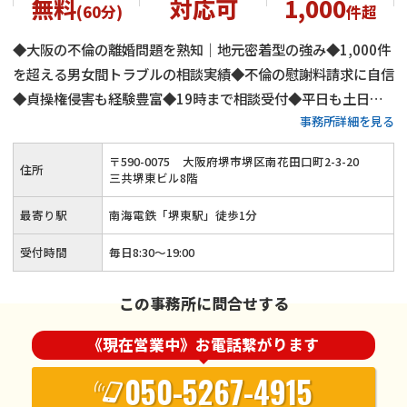
無料
対応可
1,000
(60分)
件超
◆大阪の不倫の離婚問題を熟知｜地元密着型の強み◆1,000件
を超える男女間トラブルの相談実績◆不倫の慰謝料請求に自信
◆貞操権侵害も経験豊富◆19時まで相談受付◆平日も土日祝
事務所詳細を見る
日も相談可◆電話やWEBでのご相談にも対応可◆南海電鉄
「堺東駅」から徒歩1分◆初回相談のご相談は60分無料
〒
590
-
0075
大阪府堺市堺区南花田口町2-3-20
住所
三共堺東ビル8階
最寄り駅
南海電鉄「堺東駅」徒歩1分
受付時間
毎日8:30～19:00
この事務所に問合せする
《現在営業中》お電話繋がります
050-5267-4915