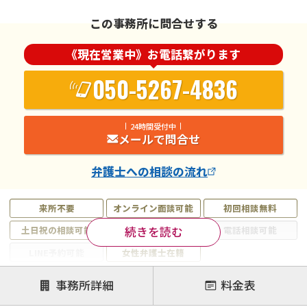
この事務所に問合せする
《現在営業中》お電話繋がります
050-5267-4836
24時間受付中
メールで問合せ
弁護士
への相談の流れ
来所不要
オンライン面談可能
初回相談無料
続きを読む
土日祝の相談可能
19時以降電話可能
電話相談可能
LINE予約可能
女性弁護士在籍
注力案件
事務所詳細
料金表
離婚前相談
離婚調停
離婚裁判