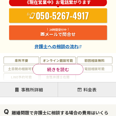
《現在営業中》お電話繋がります
050-5267-4917
24時間受付中
メールで問合せ
弁護士
への相談の流れ
来所不要
オンライン面談可能
初回相談無料
続きを読む
土日祝の相談可能
19時以降電話可能
電話相談可能
LINE予約可能
女性弁護士在籍
注力案件
事務所詳細
料金表
離婚前相談
離婚調停
離婚裁判
親権・面会交流権
DV
モラハラ
離婚問題で弁護士に相談する場合の費用はいくら
不貞・不倫慰謝料請求
国際離婚
養育費問題