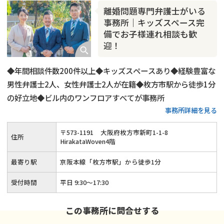
離婚問題専門弁護士がいる
事務所｜キッズスペース完
備でお子様連れ相談も歓
迎！
◆年間相談件数200件以上◆キッズスペースあり◆経験豊富な
男性弁護士2人、女性弁護士2人が在籍◆枚方市駅から徒歩1分
の好立地◆ビル内のワンフロアすべてが事務所
事務所詳細を見る
〒
573
-
1191
大阪府枚方市新町1-1-8
住所
HirakataWoven4階
最寄り駅
京阪本線「枚方市駅」から徒歩1分
受付時間
平日 9:30～17:30
この事務所に問合せする