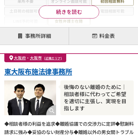
来所不要
オンライン面談可能
初回相談無料
続きを読む
土日祝の相談可能
19時以降電話可能
電話相談可能
LINE予約可能
女性弁護士在籍
注力案件
事務所詳細
料金表
離婚前相談
離婚調停
離婚裁判
親権・面会交流権
DV
モラハラ
大阪府
・
大阪市
(近隣エリア)
不貞・不倫慰謝料請求
国際離婚
養育費問題
東大阪布施法律事務所
財産分与
内縁の夫婦
熟年離婚
後悔のない離婚のために｜
相談者様に代わってご希望
を適切に主張し、実現を目
指します
◆相談者様の利益を追求◆離婚協議での交渉力に定評◆慰謝料
請求に強み◆妥協のない財産分与◆離婚以外の男女間トラブル