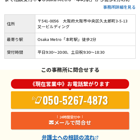
事務所詳細を見る
地◆幅広い男女問題・離婚問題に対応◆リラックスしてご相談
できる空間◆「顧客感動」を感じていただけるリーガルサービ
〒
541
-
0056
大阪府大阪市中央区久太郎町3-5-13
住所
スを提供
又一ビルディング
最寄り駅
Osaka Metro「本町駅」徒歩2分
受付時間
平日9:30～20:00、土日祝9:30～18:30
この事務所に問合せする
《現在営業中》お電話繋がります
050-5267-4873
24時間受付中
メールで問合せ
弁護士
への相談の流れ