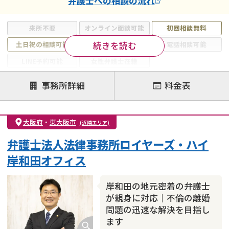
弁護士
への相談の流れ
来所不要
オンライン面談可能
初回相談無料
続きを読む
土日祝の相談可能
19時以降電話可能
電話相談可能
LINE予約可能
女性弁護士在籍
注力案件
事務所詳細
料金表
離婚前相談
離婚調停
離婚裁判
親権・面会交流権
DV
モラハラ
大阪府
・
東大阪市
(近隣エリア)
不貞・不倫慰謝料請求
国際離婚
養育費問題
弁護士法人法律事務所ロイヤーズ・ハイ
財産分与
内縁の夫婦
熟年離婚
岸和田オフィス
岸和田の地元密着の弁護士
が親身に対応｜不倫の離婚
問題の迅速な解決を目指し
ます