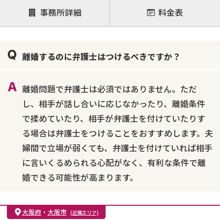
注力案件
事務所詳細
料金表
離婚前相談
離婚調停
離婚裁判
親権・面会交流権
DV
モラハラ
離婚するのに弁護士はつけるべきですか？
不貞・不倫慰謝料請求
国際離婚
養育費問題
財産分与
内縁の夫婦
熟年離婚
離婚問題で弁護士は必須ではありません。ただ
し、相手が話し合いに応じなかったり、離婚条件
で揉めていたり、相手が弁護士を付けていたりす
る場合は弁護士をつけることをおすすめします。夫
婦間で立場が弱くても、弁護士を付けていれば相手
に言いくるめられる心配がなく、有利な条件で離
婚できる可能性が高まります。
大阪府
・
大阪市
(近隣エリア)