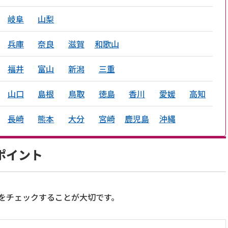
岐阜
山梨
兵庫
奈良
滋賀
和歌山
福井
富山
新潟
三重
山口
島根
鳥取
徳島
香川
愛媛
高知
長崎
熊本
大分
宮崎
鹿児島
沖縄
ポイント
をチェックすることが大切です。