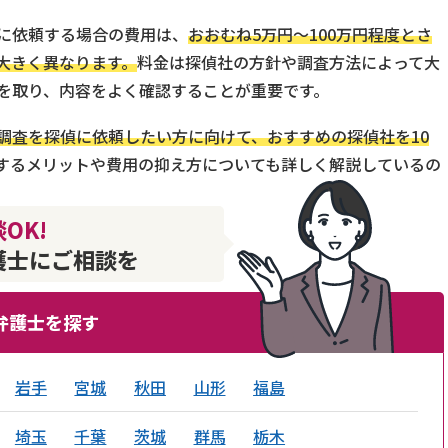
に依頼する場合の費用は、
おおむね5万円〜100万円程度とさ
大きく異なります。
料金は探偵社の方針や調査方法によって大
を取り、内容をよく確認することが重要です。
調査を探偵に依頼したい方に向けて、おすすめの探偵社を10
するメリットや費用の抑え方についても詳しく解説しているの
OK!
護士にご相談を
弁護士を探す
岩手
宮城
秋田
山形
福島
埼玉
千葉
茨城
群馬
栃木