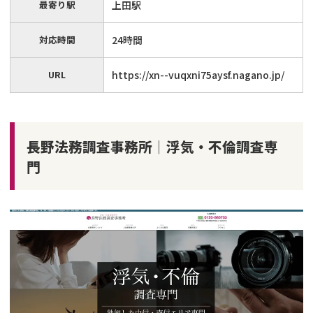
最寄り駅
上田駅
対応時間
24時間
URL
https://xn--vuqxni75aysf.nagano.jp/
長野法務調査事務所│浮気・不倫調査専
門