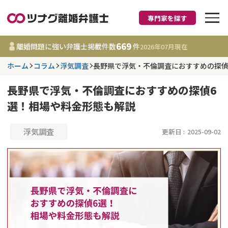
専門家を探す
離婚に強い弁護士
669
離婚問題に強い弁護士掲載件数
件
2026年07月
現在
ホーム
コラム
浮気調査
長野県で浮気・不倫調査におすすめの探偵
都道府県を選択
長野県で浮気・不倫調査におすすめの探偵6
669
事務所
件
選！相場や料金形態も解説
更新日 :
2026年07月31日
浮気調査
更新日 :
2025-09-02
相談内容で探す
離婚前相談
費用相場
離婚裁判
コラム
DV
財産分与