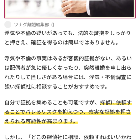
不貞・不倫慰謝料請求
養育費
ツナグ離婚編集部
(
)
養育費問題
離婚裁判
浮気や不倫の疑いがあっても、法的な証拠をしっかり
と押さえ、確証を得るのは簡単ではありません。
内縁の夫婦
慰謝料
浮気や不倫の事実はあるが客観的証拠がない、あるい
国際離婚
は配偶者が急に優しくなったり、突然離婚を申し出ら
れたりして怪しさがある場合には、浮気・不倫調査に
DV
強い探偵社に相談することがおすすめです。
離婚の相談先
自分で証拠を集めることも可能ですが、
探偵に依頼す
離婚したくない
ることでバレるリスクを抑えつつ、確実な証拠を押さ
えられる可能性が高まります。
その他の男女問題
しかし、「どこの探偵社に相談、依頼すればいいかわ