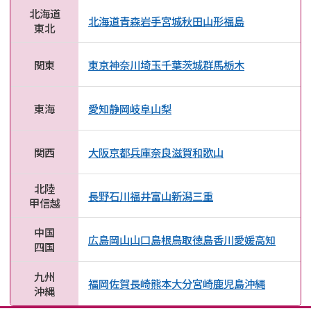
北海道
北海道
青森
岩手
宮城
秋田
山形
福島
東北
関東
東京
神奈川
埼玉
千葉
茨城
群馬
栃木
東海
愛知
静岡
岐阜
山梨
関西
大阪
京都
兵庫
奈良
滋賀
和歌山
北陸
長野
石川
福井
富山
新潟
三重
甲信越
中国
広島
岡山
山口
島根
鳥取
徳島
香川
愛媛
高知
四国
九州
福岡
佐賀
長崎
熊本
大分
宮崎
鹿児島
沖縄
沖縄