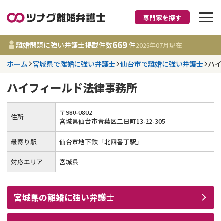
専門家を探す
離婚に強い弁護士
669
離婚問題に強い弁護士掲載件数
件
2026年07月
現在
ホーム
宮城県で離婚に強い弁護士
仙台市で離婚に強い弁護士
ハ
都道府県を選択
ハイフィールド法律事務所
669
事務所
件
更新日 :
2026年07月31日
〒
980
-
0802
住所
宮城県仙台市青葉区二日町13-22-305
相談内容で探す
最寄り駅
仙台市地下鉄「北四番丁駅」
対応エリア
宮城県
離婚前相談
費用相場
離婚裁判
コラム
宮城県
の
離婚
に強い
弁護士
DV
財産分与