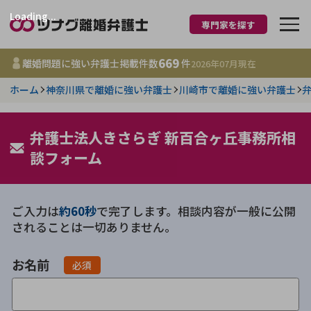
Loading...
専門家を探す
離婚に強い弁護士
669
離婚問題に強い弁護士掲載件数
件
2026年07月
現在
ホーム
神奈川県で離婚に強い弁護士
川崎市で離婚に強い弁護士
都道府県を選択
669
弁護士法人きさらぎ 新百合ヶ丘事務所相
事務所
件
更新日 :
2026年07月31日
談フォーム
相談内容で探す
ご入力は
約60秒
で完了します。相談内容が一般に公開
されることは一切ありません。
離婚前相談
費用相場
お名前
離婚裁判
コラム
必須
DV
財産分与