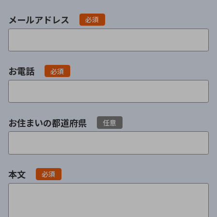
不貞・不倫慰謝料請求
養育費
メールアドレス
必須
養育費問題
離婚裁判
内縁の夫婦
慰謝料
お電話
必須
国際離婚
DV
お住まいの都道府県
任意
離婚の相談先
離婚したくない
本文
必須
その他の男女問題