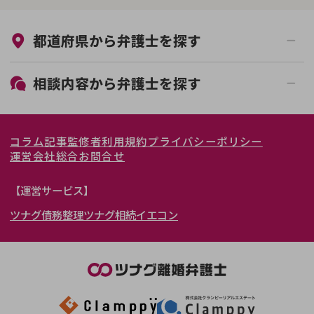
来所不要
オンライン面談可能
都道府県から
弁護士
を探す
初回相談無料
土日祝の相談可能
19時以降電話可能
電話相談可能
北海道・東北
相談内容から
弁護士
を探す
LINE予約可能
女性弁護士在籍
関東
北海道
青森県
離婚前相談
離婚調停
コラム記事
監修者
利用規約
プライバシーポリシー
離婚裁判
親権・面会交流権
東海
岩手県
東京都
宮城県
神奈川県
運営会社
総合お問合せ
DV
モラハラ
関西
秋田県
埼玉県
愛知県
山形県
千葉県
静岡県
【運営サービス】
不貞・不倫慰謝料請求
国際離婚
ツナグ債務整理
ツナグ相続
イエコン
北陸・甲信越
福島県
茨城県
岐阜県
大阪府
群馬県
山梨県
京都府
養育費問題
財産分与
内縁の夫婦
熟年離婚
中国・四国
栃木県
兵庫県
長野県
奈良県
石川県
九州・沖縄
滋賀県
福井県
広島県
和歌山県
富山県
岡山県