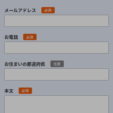
不貞・不倫慰謝料請求
養育費
メールアドレス
必須
養育費問題
離婚裁判
内縁の夫婦
慰謝料
お電話
必須
国際離婚
DV
お住まいの都道府県
任意
離婚の相談先
離婚したくない
本文
必須
その他の男女問題