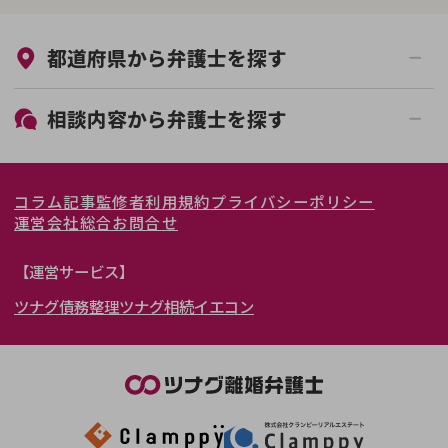
来所不要
オンライン面談可能
都道府県から
弁護士
を探す
初回相談無料
土日祝の相談可能
19時以降電話可能
電話相談可能
北海道・東北
相談内容から
弁護士
を探す
LINE予約可能
女性弁護士在籍
関東
北海道
青森県
離婚前相談
離婚調停
コラム記事
監修者
利用規約
プライバシーポリシー
離婚裁判
親権・面会交流権
東海
岩手県
東京都
宮城県
神奈川県
運営会社
総合お問合せ
DV
モラハラ
関西
秋田県
埼玉県
愛知県
山形県
千葉県
静岡県
【運営サービス】
不貞・不倫慰謝料請求
国際離婚
ツナグ債務整理
ツナグ相続
イエコン
北陸・甲信越
福島県
茨城県
岐阜県
大阪府
群馬県
山梨県
京都府
養育費問題
財産分与
内縁の夫婦
熟年離婚
中国・四国
栃木県
兵庫県
長野県
奈良県
石川県
九州・沖縄
滋賀県
福井県
広島県
和歌山県
富山県
岡山県