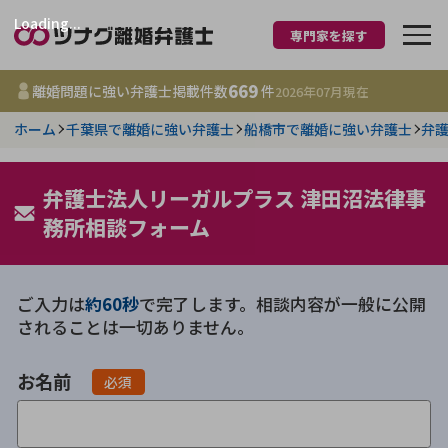
Loading...
専門家を探す
離婚に強い弁護士
669
離婚問題に強い弁護士掲載件数
件
2026年07月
現在
ホーム
千葉県で離婚に強い弁護士
船橋市で離婚に強い弁護士
弁
都道府県を選択
669
弁護士法人リーガルプラス 津田沼法律事
事務所
件
更新日 :
2026年07月31日
務所相談フォーム
相談内容で探す
ご入力は
約60秒
で完了します。相談内容が一般に公開
されることは一切ありません。
離婚前相談
費用相場
お名前
離婚裁判
コラム
必須
DV
財産分与