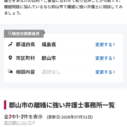
護士をあなたの目的・ご要望に合わせて絞り込みことが可能です。
離婚問題に悩んでいるなら郡山市で離婚に強い弁護士に相談してみ
不貞・不倫慰謝料請求
養育費
ましょう。
養育費問題
離婚裁判
現在の検索条件
内縁の夫婦
慰謝料
都道府県
福島県
変更する
国際離婚
市区町村
郡山市
変更する
DV
相談内容
選択なし
変更する
離婚の相談先
離婚したくない
郡山市の離婚に強い弁護士事務所一覧
その他の男女問題
2
1
2
全
中
~
件を表示
(更新日:2026年07月31日)
並び順について