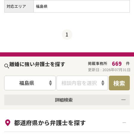
対応エリア
福島県
1
669
離婚に強い弁護士を探す
掲載事務所
件
更新日 :
2026年07月31日
検索
福島県
相談内容を選択
詳細検索
来所不要
オンライン面談可能
都道府県から
弁護士
を探す
初回相談無料
土日祝の相談可能