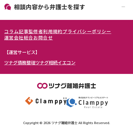
19時以降電話可能
電話相談可能
北海道・東北
相談内容から
弁護士
を探す
LINE予約可能
女性弁護士在籍
関東
北海道
青森県
離婚前相談
離婚調停
コラム記事
監修者
利用規約
プライバシーポリシー
離婚裁判
親権・面会交流権
東海
岩手県
東京都
宮城県
神奈川県
運営会社
総合お問合せ
DV
モラハラ
関西
秋田県
埼玉県
愛知県
山形県
千葉県
静岡県
【運営サービス】
不貞・不倫慰謝料請求
国際離婚
ツナグ債務整理
ツナグ相続
イエコン
北陸・甲信越
福島県
茨城県
岐阜県
大阪府
群馬県
山梨県
京都府
養育費問題
財産分与
内縁の夫婦
熟年離婚
中国・四国
栃木県
兵庫県
長野県
奈良県
石川県
九州・沖縄
滋賀県
福井県
広島県
和歌山県
富山県
岡山県
新潟県
山口県
福岡県
三重県
島根県
佐賀県
Copyright ©
2026
ツナグ離婚弁護士
All Rights Reserved.
鳥取県
長崎県
徳島県
熊本県