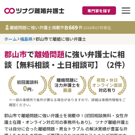
専門家を探す
離婚に強い弁護士
669
離婚問題に強い弁護士掲載件数
件
2026年07月
現在
ホーム
福島県
郡山市で離婚に強い弁護士
福島県
郡山市
で
離婚問題
に強い弁護士に相
669
事務所
件
談【無料相談・土日相談可】（2件）
更新日 :
2026年07月31日
相談内容で探す
離婚前相談
費用相場
離婚裁判
コラム
郡山市で離婚問題に強い弁護士を掲載中！(初回相談無料・女性弁
護士在籍・オンライン対応可の事務所もあり)。 ツナグ離婚弁護士
では自分に合った離婚問題・男女トラブル の解決実績が豊富な弁
DV
財産分与