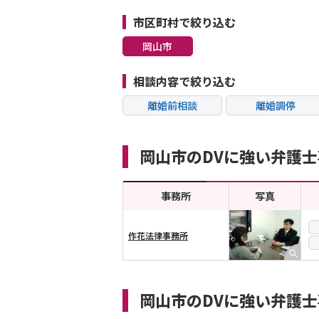
市区町村で絞り込む
岡山市
相談内容で絞り込む
離婚前相談
離婚調停
不貞・不倫慰謝料請
モラハラ
求
岡山市のDVに強い弁護
内縁の夫婦
熟年離婚
事務所
写真
作花法律事務所
横スクロール可能
岡山市のDVに強い弁護