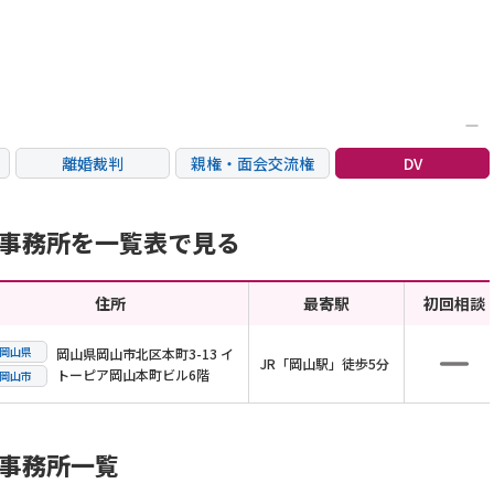
離婚裁判
親権・面会交流権
DV
国際離婚
養育費問題
財産分与
士事務所を一覧表で見る
住所
最寄駅
初回相談
岡山県
岡山県岡山市北区本町3-13 イ
JR「岡山駅」徒歩5分
トーピア岡山本町ビル6階
岡山市
士事務所一覧