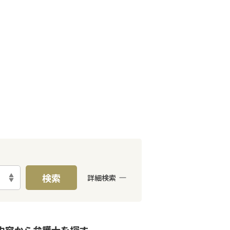
検索
詳細検索
E予約可能
女性弁護士在籍
内容から
弁護士
を探す