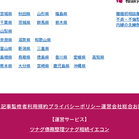
宮城県
秋田県
山形県
福島県
離婚前相談
不貞・不倫
千葉県
茨城県
群馬県
栃木県
内縁の夫婦
山梨県
奈良県
滋賀県
和歌山県
富山県
新潟県
三重県
島根県
鳥取県
徳島県
香川県
愛媛県
高知県
熊本県
大分県
宮崎県
鹿児島県
沖縄県
ム記事
監修者
利用規約
プライバシーポリシー
運営会社
総合お
【運営サービス】
ツナグ債務整理
ツナグ相続
イエコン