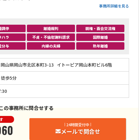
事務所詳細を見る
婚調停
離婚裁判
親権・面会交流権
ラハラ
不貞・不倫慰謝料請求
国際離婚
産分与
内縁の夫婦
熟年離婚
岡山県岡山市北区本町3-13
イトーピア岡山本町ビル6階
」徒歩5分
:30
この事務所に問合せする
す
960
24時間受付中
メールで問合せ