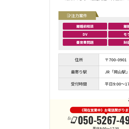
注力案件
離婚前相談
離
DV
モ
養育費問題
財
住所
〒
700
-
0901
最寄り駅
JR「岡山駅
受付時間
平日9:00〜17
《現在営業中》お電話繋がりま
050-5267-4
平日9:00〜17:30