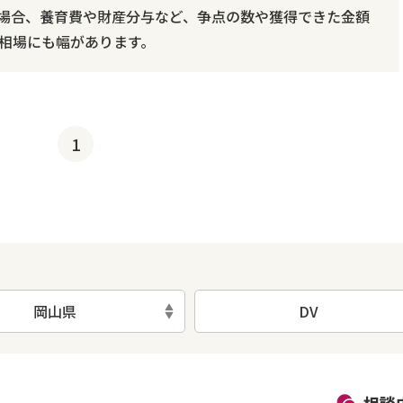
場合、養育費や財産分与など、争点の数や獲得できた金額
相場にも幅があります。
1
岡山県
DV
初回相談無料
土日祝の相談可能
19時以降電話可能
電話相談可能
LIN
相談