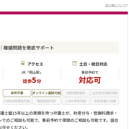
並び順について
績｜離婚問題を徹底サポート
アクセス
土日・祝日対応
JR「岡山駅」
事前予約で
5
対応可
徒歩
分
来所不要
オンライン面談可能
初回相談無料
土日祝の相談可能
19時以降電話可能
電話相談可能
LINE予約可能
女性弁護士在籍
弁護士歴15年以上の実績を持つ弁護士が、財産分与・慰謝料請求・
ンでのご相談も可能で、事前予約で夜間のご相談も可能です。話合
お任せください。