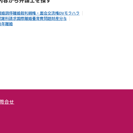
離婚調停
離婚裁判
親権・面会交流権
DV
モラハラ
慰謝料請求
国際離婚
養育費問題
財産分与
熟年離婚
問合せ