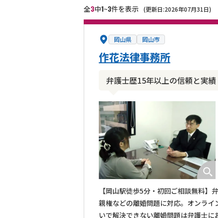
3
1
3
全
中
~
件を表示
(更新日:2026年07月31日)
岡山県
岡山市
作花法律事務所
弁護士歴15年以上の信頼と実
【岡山駅徒歩5分・初回ご相談無料】
親権などの離婚問題に対応。オンライ
いで解決できない離婚問題は弁護士に