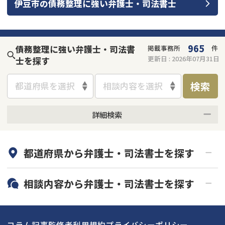
伊豆市
の
債務整理
に強い
弁護士・司法書士
会社破産・法人破産
個人再生（民事再生）
消費者金融・サラ金
過払金
965
債務整理に強い弁護士・司法書
掲載事務所
件
更新日 :
2026年07月31日
士を探す
借金問題
闇金
検索
都道府県を選択
相談内容を選択
詳細検索
何度でも相談無料
オンライン面談可能
都道府県から
弁護士・司法書士
を探す
初回相談無料
土日祝の相談可能
19時以降電話可能
電話相談可能
北海道・東北
相談内容から
弁護士・司法書士
を探す
LINE予約可能
分割払い可能
関東
北海道
青森県
借金返済相談・交渉
自己破産
出張面談可能
後払い可能
コラム記事
監修者
利用規約
プライバシーポリシー