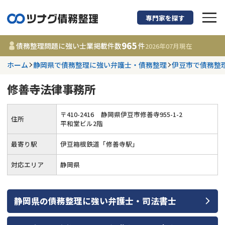
専門家を探す
債務整理に強い弁護
965
債務整理問題に強い士業掲載件数
件
2026年07月
現在
ホーム
静岡県で債務整理に強い弁護士・債務整理
伊豆市で債務整
都道府県を選択
修善寺法律事務所
965
事務所
件
更新日 :
2026年07月31日
〒
410
-
2416
静岡県伊豆市修善寺955-1-2
住所
平和堂ビル2階
相談内容で探す
最寄り駅
伊豆箱根鉄道「修善寺駅」
対応エリア
静岡県
借金返済相談・交渉
費用相場
任意整理
コラム
静岡県
の
債務整理
に強い
弁護士・司法書士
時効援用
債務整理