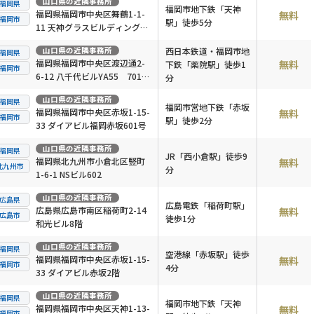
山口県
の近隣事務所
福岡県
福岡市地下鉄「天神
福岡県福岡市中央区舞鶴1-1-
無料
福岡市
駅」徒歩5分
11 天神グラスビルディング9
階
山口県
の近隣事務所
西日本鉄道・福岡市地
福岡県
福岡県福岡市中央区渡辺通2-
無料
下鉄「薬院駅」徒歩1
福岡市
6-12 八千代ビルYA55 701号
分
室
山口県
の近隣事務所
福岡県
福岡市営地下鉄「赤坂
福岡県福岡市中央区赤坂1-15-
無料
福岡市
駅」徒歩2分
33 ダイアビル福岡赤坂601号
山口県
の近隣事務所
福岡県
JR「西小倉駅」徒歩9
福岡県北九州市小倉北区竪町
無料
北九州市
分
1-6-1 NSビル602
山口県
の近隣事務所
広島県
広島電鉄「稲荷町駅」
広島県広島市南区稲荷町2-14
無料
広島市
徒歩1分
和光ビル8階
山口県
の近隣事務所
福岡県
空港線「赤坂駅」徒歩
福岡県福岡市中央区赤坂1-15-
無料
福岡市
4分
33 ダイアビル赤坂2階
山口県
の近隣事務所
福岡県
福岡市地下鉄「天神
福岡県福岡市中央区天神1-13-
無料
福岡市