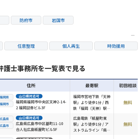
防府市
岩国市
任意整理
個人再生
時効援用
カードローン・クレ
産
住宅ローン
消費者金融・サラ金
ジット会社
弁護士事務所を一覧表で見る
住所
最寄駅
初回相談
山口県
対応可
福岡市営地下鉄「天神
福岡県
福岡県福岡市中央区天神2-14-
無料
駅」より徒歩1分 / 西
福岡市
2 福岡証券ビル3F
鉄「福岡（天神）駅」
より徒歩3分
山口県
対応可
広島電鉄「紙屋町東
広島県
広島県広島市中区基町11-10
無料
駅」より徒歩1分 / ア
広島市
合人社広島紙屋町ビル5F
ストラムライン「県庁
前駅」より徒歩2分