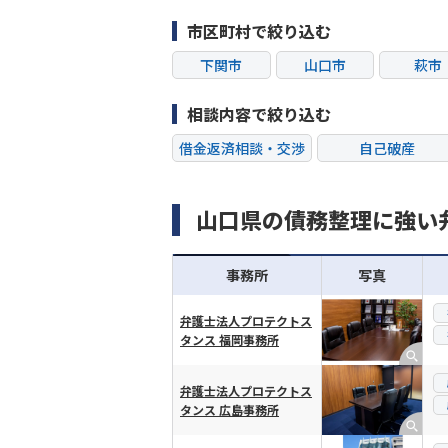
市区町村で絞り込む
下関市
山口市
萩市
相談内容で絞り込む
借金返済相談・交渉
自己破産
過払い金返還請求
会社破産・法人破
山口県の債務整理に強い
闇金
奨学金
事務所
写真
弁護士法人プロテクトス
タンス 福岡事務所
横スクロール可能
弁護士法人プロテクトス
タンス 広島事務所