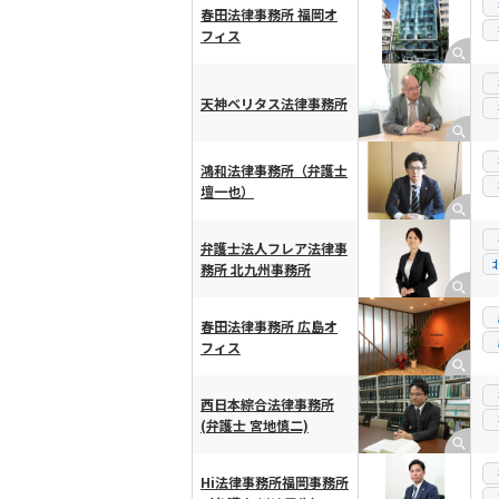
春田法律事務所 福岡オ
フィス
天神ベリタス法律事務所
鴻和法律事務所（弁護士
壇一也）
弁護士法人フレア法律事
務所 北九州事務所
春田法律事務所 広島オ
フィス
西日本綜合法律事務所
(弁護士 宮地慎二)
Hi法律事務所福岡事務所