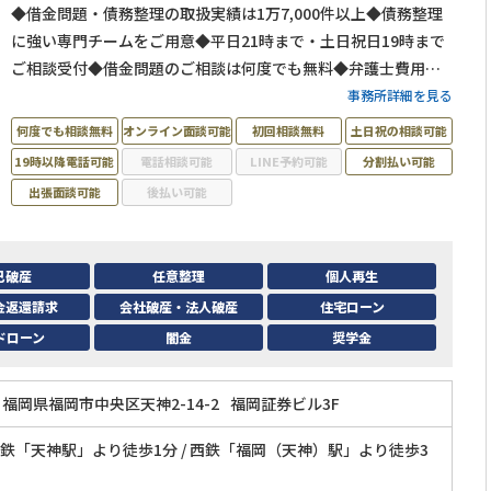
◆借金問題・債務整理の取扱実績は1万7,000件以上◆債務整理
に強い専門チームをご用意◆平日21時まで・土日祝日19時まで
ご相談受付◆借金問題のご相談は何度でも無料◆弁護士費用の
分割払い可◆福岡市営地下鉄「天神駅」から徒歩1分
事務所詳細を見る
何度でも相談無料
オンライン面談可能
初回相談無料
土日祝の相談可能
19時以降電話可能
電話相談可能
LINE予約可能
分割払い可能
出張面談可能
後払い可能
己破産
任意整理
個人再生
金返還請求
会社破産・法人破産
住宅ローン
ドローン
闇金
奨学金
福岡県福岡市中央区天神2-14-2
福岡証券ビル3F
鉄「天神駅」より徒歩1分 / 西鉄「福岡（天神）駅」より徒歩3