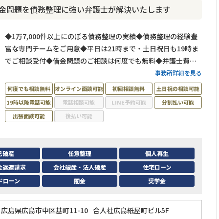
｜借金問題を債務整理に強い弁護士が解決いたします
◆1万7,000件以上にのぼる債務整理の実績◆債務整理の経験豊
富な専門チームをご用意◆平日は21時まで・土日祝日も19時ま
でご相談受付◆借金問題のご相談は何度でも無料◆弁護士費用
の分割払い可◆広島電鉄「紙屋町東駅」から徒歩1分
事務所詳細を見る
何度でも相談無料
オンライン面談可能
初回相談無料
土日祝の相談可能
19時以降電話可能
電話相談可能
LINE予約可能
分割払い可能
出張面談可能
後払い可能
己破産
任意整理
個人再生
金返還請求
会社破産・法人破産
住宅ローン
ドローン
闇金
奨学金
広島県広島市中区基町11-10
合人社広島紙屋町ビル5F