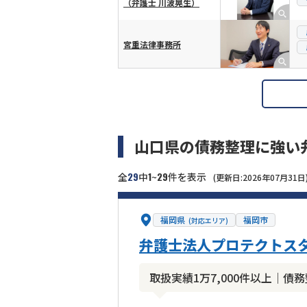
（弁護士 川波晃生）
宮重法律事務所
山口県の債務整理に強い
29
1
29
全
中
~
件を表示
(更新日:2026年07月31日
福岡県
福岡市
(対応エリア)
弁護士法人プロテクトスタ
取扱実績1万7,000件以上｜