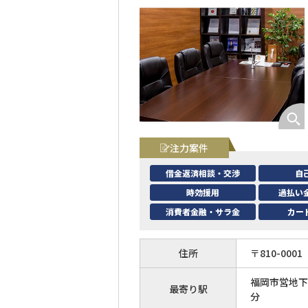
注力案件
借金返済相談・交渉
自
時効援用
過払い
消費者金融・サラ金
カー
住所
〒
810
-
0001
福岡市営地下
最寄り駅
分