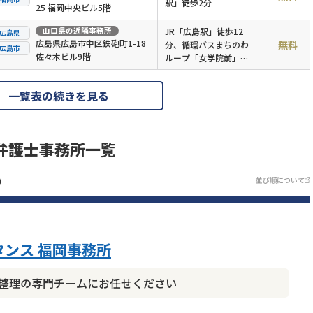
駅」徒歩2分
25 福岡中央ビル5階
山口県
の近隣事務所
JR「広島駅」徒歩12
広島県
広島県広島市中区鉄砲町1-18
無料
分、循環バスまちのわ
広島市
佐々木ビル9階
ループ「女学院前」徒
歩1分
一覧表の続きを見る
弁護士事務所一覧
)
並び順について
ンス 福岡事務所
債務整理の専門チームにお任せください