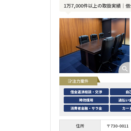
1万7,000件以上の取扱実績
注力案件
借金返済相談・交渉
自
時効援用
過払い
消費者金融・サラ金
カー
住所
〒
730
-
0011