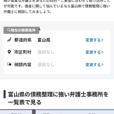
績が豊富な弁護士をあなたの目的・ご要望に合わせて絞り込みこと
が可能です。借金に関して悩んでいるなら富山県で債務整理に強い
会社破産・法人破産
個人再生（民事再生）
弁護士に相談してみましょう。
消費者金融・サラ金
過払金
現在の検索条件
借金問題
都道府県
富山県
変更する
闇金
市区町村
選択なし
変更する
相談内容
選択なし
変更する
富山県の債務整理に強い弁護士事務所を
一覧表で見る