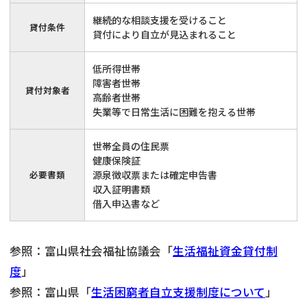
継続的な相談支援を受けること
貸付条件
貸付により自立が見込まれること
低所得世帯
障害者世帯
貸付対象者
高齢者世帯
失業等で日常生活に困難を抱える世帯
世帯全員の住民票
健康保険証
必要書類
源泉徴収票または確定申告書
収入証明書類
借入申込書など
参照：富山県社会福祉協議会「
生活福祉資金貸付制
度
」
参照：富山県「
生活困窮者自立支援制度について
」