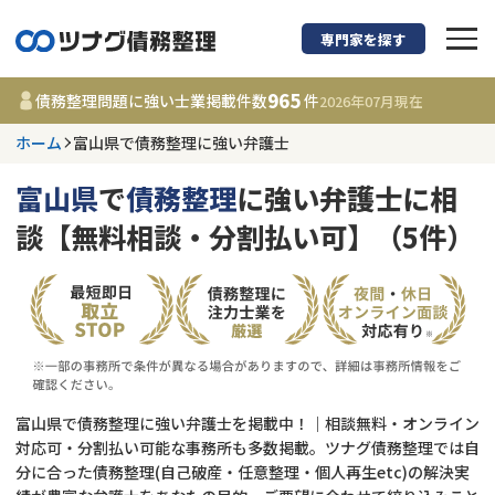
専門家を探す
債務整理に強い弁護
965
債務整理問題に強い士業掲載件数
件
2026年07月
現在
ホーム
富山県で債務整理に強い弁護士
富山県
富山県
で
債務整理
に強い弁護士に相
965
事務所
件
談【無料相談・分割払い可】（5件）
更新日 :
2026年07月31日
相談内容で探す
借金返済相談・交渉
費用相場
任意整理
コラム
富山県で債務整理に強い弁護士を掲載中！｜相談無料・オンライン
対応可・分割払い可能な事務所も多数掲載。ツナグ債務整理では自
分に合った債務整理(自己破産・任意整理・個人再生etc)の解決実
時効援用
債務整理