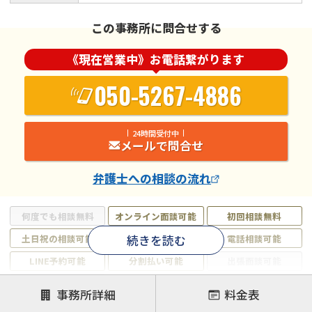
この事務所に問合せする
《現在営業中》お電話繋がります
050-5267-4886
24時間受付中
メールで問合せ
弁護士
への相談の流れ
何度でも相談無料
オンライン面談可能
初回相談無料
続きを読む
土日祝の相談可能
19時以降電話可能
電話相談可能
LINE予約可能
分割払い可能
出張面談可能
後払い可能
事務所詳細
料金表
注力案件