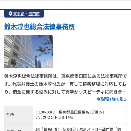
借金返済相談・交渉
自己破産
任意整理
東京都
・
墨田区
個人再生
時効援用
過払い金返還請求
鈴木淳也総合法律事務所
会社破産・法人破産
住宅ローン
消費者金融・サラ金
カードローン
闇金
奨学金
鈴木淳也総合法律事務所は、東京都墨田区にある法律事務所で
す。代表弁護士の鈴木淳也氏が一貫して債務整理に対応してお
り、借金に関する悩みに対して真摯かつスピーディに向き合っ
事務所詳細を見る
てくれるのが特徴です。任意整理・自己破産・個人再生など、
各手続きについて詳しく相談でき、生活再建に向けた法的支援
〒
130
-
0013
東京都墨田区錦糸1丁目2-1
住所
が受けられます。
アルカセントラル14階
JR「錦糸町駅」徒歩2分 / 東京メトロ半蔵門線「錦