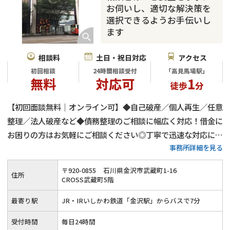
お伺いし、適切な解決策を
選択できるようお手伝いし
ます
相談料
土日・祝日対応
アクセス
初回相談
24時間相談受付
「高見馬場駅」
無料
対応可
1
徒歩
分
【初回面談無料｜オンライン可】◆自己破産／個人再生／任意
整理／法人破産など◆債務整理のご相談に幅広く対応！借金に
お困りの方はお気軽にご相談ください◎丁寧で迅速な対応に自
事務所詳細を見る
信あり！分割払い可≪24時間ご相談受付中≫
〒
920
-
0855
石川県金沢市武蔵町1-16
住所
CROSS武蔵町5階
最寄り駅
JR・IRいしかわ鉄道「金沢駅」からバスで7分
受付時間
毎日24時間