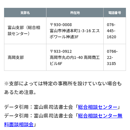
支部名
所在地
電話番号
〒930-0008
076-
富山支部（総合相
富山市神通本町1-3-16 エス
445-
談センター）
ポワール神通3F
1620
〒933-0912
0766-
高岡支部
高岡市丸の内1-40 高岡商工
22-
ビル6F
3185
※支部によっては特定の事務所を設けていない場合も
あるため注意。
データ引用：富山県司法書士会「
総合相談センター
」
データ引用：富山県司法書士会「
総合相談センター無
料面談相談会
」