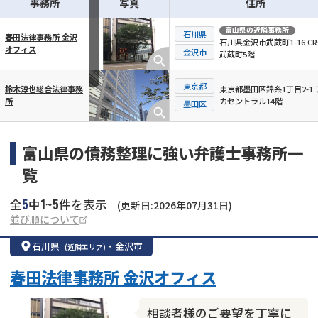
事務所
写真
住所
富山県
の近隣事務所
石川県
春田法律事務所 金沢
石川県金沢市武蔵町1-16 CR
オフィス
横スクロール可能
金沢市
武蔵町5階
東京都
東京都墨田区錦糸1丁目2-1 
鈴木淳也総合法律事務
カセントラル14階
所
墨田区
富山県の債務整理に強い弁護士事務所一
覧
5
1
5
全
中
~
件を表示
(更新日:2026年07月31日)
並び順について
石川県
・
金沢市
(近隣エリア)
春田法律事務所 金沢オフィス
相談者様のご要望を丁寧に