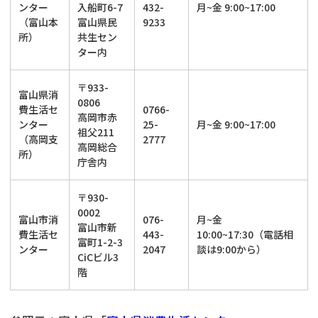
ンター
入船町6-7
432-
月~金 9:00~17:00
（富山本
富山県民
9233
所）
共生セン
ター内
〒933-
富山県消
0806
費生活セ
0766-
高岡市赤
ンター
25-
月~金 9:00~17:00
祖父211
（高岡支
2777
高岡総合
所）
庁舎内
〒930-
0002
富山市消
076-
月~金
富山市新
費生活セ
443-
10:00~17:30（電話相
富町1-2-3
ンター
2047
談は9:00から）
CiCビル3
階