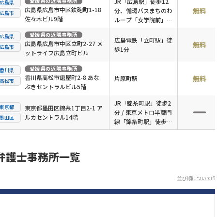
愛媛県
の近隣事務所
JR「広島駅」徒歩12
広島県
広島県広島市中区鉄砲町1-18
無料
分、循環バスまちのわ
広島市
佐々木ビル9階
ループ「女学院前」徒
歩1分
愛媛県
の近隣事務所
広島県
広島電鉄「立町駅」徒
広島県広島市中区立町2-27 メ
無料
広島市
歩1分
ットライフ広島立町ビル
愛媛県
の近隣事務所
香川県
香川県高松市磨屋町2-8 あな
無料
片原町駅
高松市
ぶきセントラルビル5階
JR「錦糸町駅」徒歩2
東京都
東京都墨田区錦糸1丁目2-1 ア
分 / 東京メトロ半蔵門
ルカセントラル14階
墨田区
線「錦糸町駅」徒歩2
分
弁護士事務所一覧
並び順について