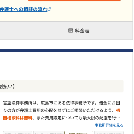
弁護士
への相談の流れ
料金表
割払い】
宮重法律事務所は、広島市にある法律事務所です。借金にお困
りの方が弁護士費用の心配をせずにご相談いただけるよう、
初
回相談料は無料
、また費用設定についても最大限の配慮を行な
っています。
これまで承ってきた借金問題のご相談は3000件以
事務所詳細を見る
上
。経験の中で培ってきた知識を活かし、一人一人のご状況に