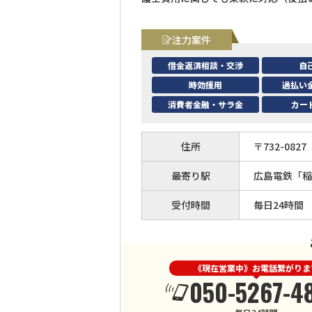
注力案件
借金返済相談・交渉
自
時効援用
過払い
消費者金融・サラ金
カー
住所
〒
732
-
0827
最寄り駅
広島電鉄「稲
受付時間
毎日24時間
《現在営業中》お電話繋がりま
050-5267-4