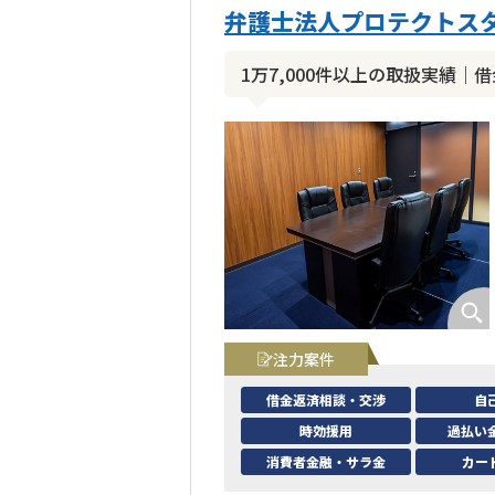
弁護士法人プロテクトスタ
1万7,000件以上の取扱実績
注力案件
借金返済相談・交渉
自
時効援用
過払い
消費者金融・サラ金
カー