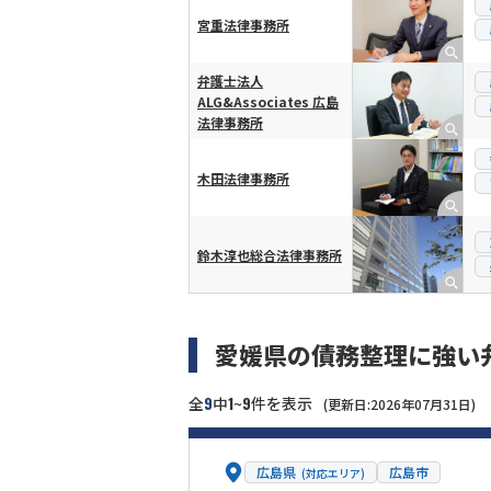
宮重法律事務所
弁護士法人
ALG&Associates 広島
法律事務所
木田法律事務所
鈴木淳也総合法律事務所
愛媛県の債務整理に強い
9
1
9
全
中
~
件を表示
(更新日:2026年07月31日)
広島県
広島市
(対応エリア)