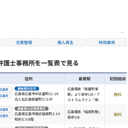
任意整理
個人再生
時効援用
カードローン・クレ
産
住宅ローン
消費者金融・サラ金
ジット会社
弁護士事務所を一覧表で見る
住所
最寄駅
初回相談
愛媛県
対応可
広島電鉄「紙屋町東
広島県
広島県広島市中区基町11-10
無料
駅」より徒歩1分 / ア
広島市
合人社広島紙屋町ビル5F
ストラムライン「県庁
前駅」より徒歩2分
愛媛県
の近隣事務所
広島県
広島電鉄「稲荷町駅」
広島県広島市南区稲荷町2-14
無料
広島市
徒歩1分
和光ビル8階