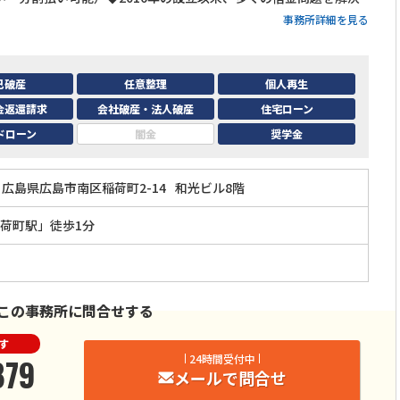
事務所詳細を見る
己破産
任意整理
個人再生
金返還請求
会社破産・法人破産
住宅ローン
ドローン
闇金
奨学金
広島県広島市南区稲荷町2-14
和光ビル8階
荷町駅」徒歩1分
この事務所に問合せする
す
879
24時間受付中
メールで問合せ