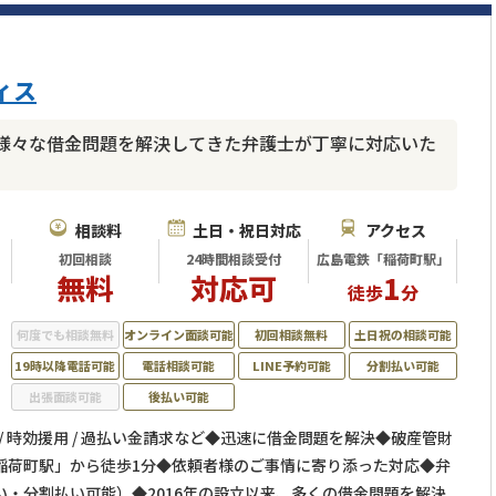
ィス
様々な借金問題を解決してきた弁護士が丁寧に対応いた
相談料
土日・祝日対応
アクセス
初回相談
24時間相談受付
広島電鉄「稲荷町駅」
無料
対応可
1
徒歩
分
何度でも相談無料
オンライン面談可能
初回相談無料
土日祝の相談可能
19時以降電話可能
電話相談可能
LINE予約可能
分割払い可能
出張面談可能
後払い可能
/ 時効援用 / 過払い金請求など◆迅速に借金問題を解決◆破産管財
稲荷町駅」から徒歩1分◆依頼者様のご事情に寄り添った対応◆弁
・分割払い可能）◆2016年の設立以来、多くの借金問題を解決