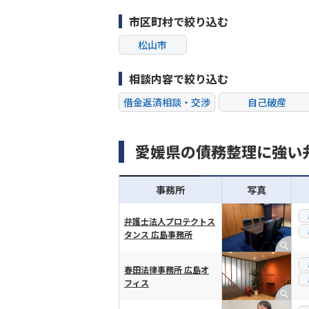
市区町村で絞り込む
松山市
相談内容で絞り込む
借金返済相談・交渉
自己破産
過払い金返還請求
会社破産・法人破
愛媛県の債務整理に強い
闇金
奨学金
事務所
写真
弁護士法人プロテクトス
タンス 広島事務所
横スクロール可能
春田法律事務所 広島オ
フィス