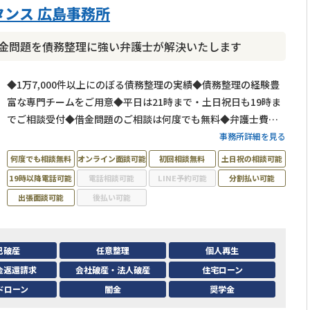
ンス 広島事務所
｜借金問題を債務整理に強い弁護士が解決いたします
◆1万7,000件以上にのぼる債務整理の実績◆債務整理の経験豊
富な専門チームをご用意◆平日は21時まで・土日祝日も19時ま
でご相談受付◆借金問題のご相談は何度でも無料◆弁護士費用
の分割払い可◆広島電鉄「紙屋町東駅」から徒歩1分
事務所詳細を見る
何度でも相談無料
オンライン面談可能
初回相談無料
土日祝の相談可能
19時以降電話可能
電話相談可能
LINE予約可能
分割払い可能
出張面談可能
後払い可能
己破産
任意整理
個人再生
金返還請求
会社破産・法人破産
住宅ローン
ドローン
闇金
奨学金