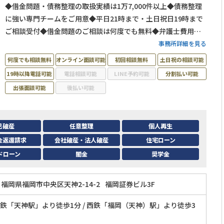
◆借金問題・債務整理の取扱実績は1万7,000件以上◆債務整理
に強い専門チームをご用意◆平日21時まで・土日祝日19時まで
ご相談受付◆借金問題のご相談は何度でも無料◆弁護士費用の
分割払い可◆福岡市営地下鉄「天神駅」から徒歩1分
事務所詳細を見る
何度でも相談無料
オンライン面談可能
初回相談無料
土日祝の相談可能
19時以降電話可能
電話相談可能
LINE予約可能
分割払い可能
出張面談可能
後払い可能
己破産
任意整理
個人再生
金返還請求
会社破産・法人破産
住宅ローン
ドローン
闇金
奨学金
福岡県福岡市中央区天神2-14-2
福岡証券ビル3F
鉄「天神駅」より徒歩1分 / 西鉄「福岡（天神）駅」より徒歩3