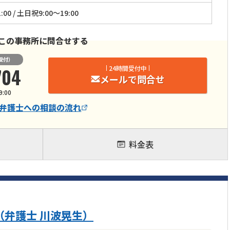
:00 / 土日祝9:00～19:00
この事務所に問合せする
受付）
704
24時間受付中
メールで問合せ
9:00
弁護士
への相談の流れ
料金表
（弁護士 川波晃生）