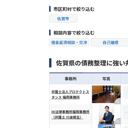
市区町村で絞り込む
佐賀市
相談内容で絞り込む
借金返済相談・交渉
自己破産
過払い金返還請求
会社破産・法人破
佐賀県の債務整理に強い
闇金
奨学金
事務所
写真
弁護士法人プロテクトス
タンス 福岡事務所
横スクロール可能
Hi法律事務所福岡事務所
（弁護士 川波晃生）