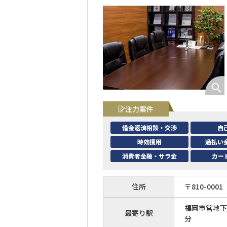
注力案件
借金返済相談・交渉
自
時効援用
過払い
消費者金融・サラ金
カー
住所
〒
810
-
0001
福岡市営地下
最寄り駅
分