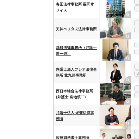
春田法律事務所 福岡オ
フィス
天神ベリタス法律事務所
鴻和法律事務所（弁護士
壇一也）
弁護士法人フレア法律事
務所 北九州事務所
西日本綜合法律事務所
(弁護士 宮地慎二)
弁護士法人 米盛法律事
務所
佐藤司法書士事務所