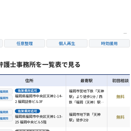
任意整理
個人再生
時効援用
カードローン・クレ
産
住宅ローン
消費者金融・サラ金
ジット会社
弁護士事務所を一覧表で見る
住所
最寄駅
初回相談
佐賀県
対応可
福岡市営地下鉄「天神
福岡県
福岡県福岡市中央区天神2-14-
無料
駅」より徒歩1分 / 西
福岡市
2 福岡証券ビル3F
鉄「福岡（天神）駅」
より徒歩3分
佐賀県
対応可
福岡県
福岡市地下鉄「天神
福岡県福岡市中央区天神1-13-
無料
福岡市
駅」徒歩2分
25 福岡中央ビル5階