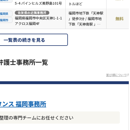
5-4 パインヒルズ美野島101号
トルほど
佐賀県
の近隣事務所
福岡市地下鉄「天神駅
福岡県
福岡県福岡市中央区天神1-1-1
無料
」徒歩3分 / 福岡市地
福岡市
アクロス福岡4F
下鉄「天神南駅 」徒
歩3分 / 西鉄「西鉄福
岡（天神）駅 」徒歩
一覧表の続きを見る
10分
弁護士事務所一覧
並び順について
ンス 福岡事務所
債務整理の専門チームにお任せください