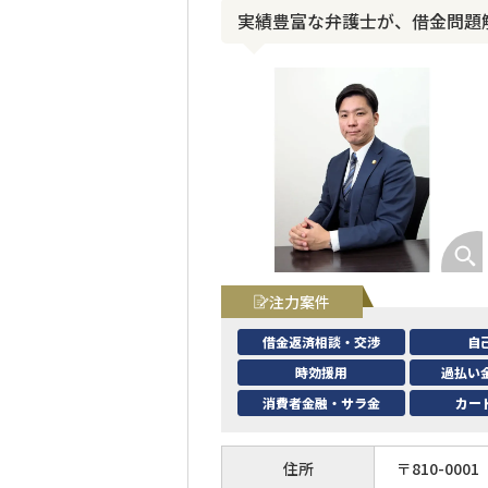
実績豊富な弁護士が、借金問題
注力案件
借金返済相談・交渉
自
時効援用
過払い
消費者金融・サラ金
カー
住所
〒
810
-
0001