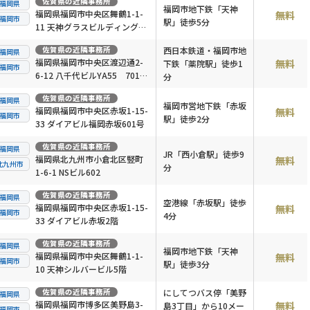
佐賀県
の近隣事務所
福岡県
福岡市地下鉄「天神
福岡県福岡市中央区舞鶴1-1-
無料
福岡市
駅」徒歩5分
11 天神グラスビルディング9
階
佐賀県
の近隣事務所
西日本鉄道・福岡市地
福岡県
福岡県福岡市中央区渡辺通2-
無料
下鉄「薬院駅」徒歩1
福岡市
6-12 八千代ビルYA55 701号
分
室
佐賀県
の近隣事務所
福岡県
福岡市営地下鉄「赤坂
福岡県福岡市中央区赤坂1-15-
無料
福岡市
駅」徒歩2分
33 ダイアビル福岡赤坂601号
佐賀県
の近隣事務所
福岡県
JR「西小倉駅」徒歩9
福岡県北九州市小倉北区竪町
無料
北九州市
分
1-6-1 NSビル602
佐賀県
の近隣事務所
福岡県
空港線「赤坂駅」徒歩
福岡県福岡市中央区赤坂1-15-
無料
福岡市
4分
33 ダイアビル赤坂2階
佐賀県
の近隣事務所
福岡県
福岡市地下鉄「天神
福岡県福岡市中央区舞鶴1-1-
無料
福岡市
駅」徒歩3分
10 天神シルバービル5階
佐賀県
の近隣事務所
にしてつバス停「美野
福岡県
福岡県福岡市博多区美野島3-
無料
島3丁目」から10メー
福岡市