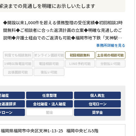
解決までの見通しを明確にお示しいたします
◆開設以来1,000件を超える債務整理の受任実績◆初回相談2時
間無料◆ご相談者に合った返済計画の立案◆明確な見通しのご
説明◆弁護士経由でのご返済も可能◆福岡市地下鉄「天神駅」
徒歩2分◆ご家族に秘密にしたいというご要望にもご対応
事務所詳細を見る
何度でも相談無料
オンライン面談可能
初回相談無料
土日祝の相談可能
19時以降電話可能
電話相談可能
LINE予約可能
分割払い可能
出張面談可能
後払い可能
己破産
任意整理
個人再生
金返還請求
会社破産・法人破産
住宅ローン
ドローン
闇金
奨学金
福岡県福岡市中央区天神1-13-25
福岡中央ビル5階