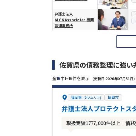
弁護士法人
ALG&Associates 福岡
法律事務所
佐賀県の債務整理に強い
16
1
16
全
中
~
件を表示
(更新日:2026年07月31日)
福岡県
福岡市
(対応エリア)
弁護士法人プロテクトスタ
取扱実績1万7,000件以上｜