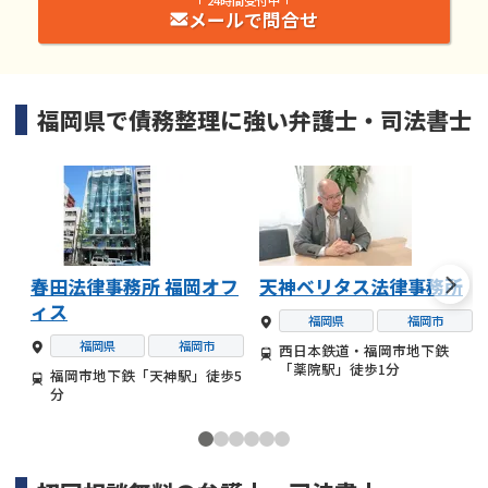
メールで問合せ
福岡県
で
債務整理
に強い
弁護士・司法書士
春田法律事務所 福岡オフ
天神ベリタス法律事務所
ィス
福岡県
福岡市
福岡県
福岡市
西日本鉄道・福岡市地下鉄
「薬院駅」徒歩1分
福岡市地下鉄「天神駅」徒歩5
分