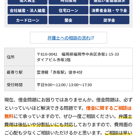
個人再生
時効援用
過払い金返還請求
会社破産・法人破産
住宅ローン
消費者金融・サラ金
カードローン
闇金
奨学金
弁護士への相談の流れ
〒
810
-
0042
福岡県福岡市中央区赤坂1-15-33
住所
ダイアビル赤坂2階
最寄り駅
空港線「赤坂駅」徒歩4分
受付時間
平日9:00～12:00 / 13:00～17:30
現在、借金問題にお困りではありませんか。借金問題は、必ず
といっていいほど解決できる問題です。
借金に関するご相談は
無料
にて承っていますので、ぜひ一度ご相談ください。
弁護士
費用は後払いや分割払いにも対応
しておりますので、費用面の
ご心配も少なくご相談いただけるかと思います。
ご相談は早い