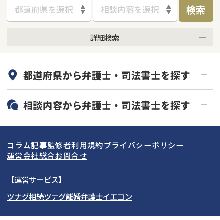
検索
都道府県を選択
相談内容を選択
詳細検索
何度でも相談無料
オンライン面談可能
都道府県から
弁護士・司法書士
を探す
初回相談無料
土日祝の相談可能
19時以降電話可能
電話相談可能
北海道・東北
相談内容から
弁護士・司法書士
を探す
LINE予約可能
分割払い可能
関東
北海道
青森県
借金返済相談・交渉
自己破産
出張面談可能
後払い可能
コラム記事
監修者
利用規約
プライバシーポリシー
任意整理
個人再生
東海
岩手県
東京都
宮城県
神奈川県
運営会社
総合お問合せ
時効援用
過払い金返還請求
関西
秋田県
埼玉県
愛知県
山形県
千葉県
静岡県
【運営サービス】
会社破産・法人破産
住宅ローン
ツナグ相続
ツナグ離婚弁護士
イエコン
北陸・甲信越
福島県
茨城県
岐阜県
大阪府
群馬県
山梨県
京都府
消費者金融・サラ金
カードローン・クレジッ
ト会社