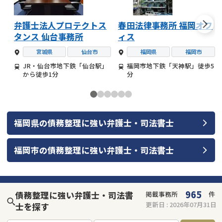
弁護士法人プロテクトス
春田法律事務所 福岡オフ
タンス 仙台事務所
ィス
宮城県
仙台市
福岡県
福岡市
JR・仙台市地下鉄「仙台駅」
福岡市地下鉄「天神駅」徒歩5
から徒歩1分
分
福岡県
の
債務整理
に強い
弁護士・司法書士
福岡市
の
債務整理
に強い
弁護士・司法書士
965
債務整理に強い弁護士・司法書
掲載事務所
件
更新日 :
2026年07月31日
士を探す