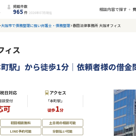
掲載件数
相談内容で探す
965
件
2026年07月
現在
大阪市で債務整理に強い弁護士・債務整理
春田法律事務所 大阪オフィス
フィス
本町駅」から徒歩1分｜依頼者様の借金
・祝日対応
アクセス
相談受付
「本町駅」
応可
1
徒歩
分
初回相談無料
土日祝の相談可能
LINE予約可能
分割払い可能