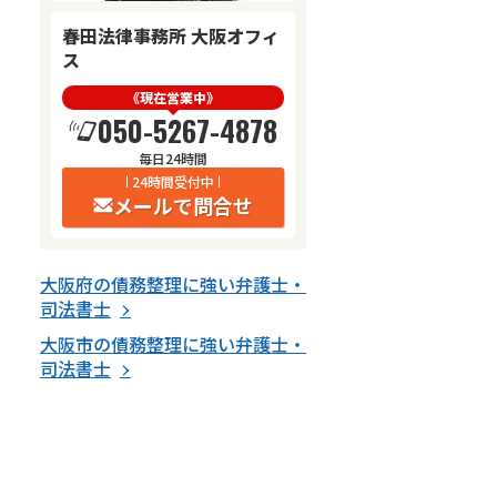
春田法律事務所 大阪オフィ
ス
《現在営業中》
050-5267-4878
毎日24時間
24時間受付中
メールで問合せ
大阪府
の
債務整理
に強い
弁護士・
司法書士
大阪市
の
債務整理
に強い
弁護士・
司法書士