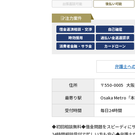
出張面談可能
後払い可能
注力案件
借金返済相談・交渉
自己破産
時効援用
過払い金返還請求
消費者金融・サラ金
カードローン
弁護士へ
住所
〒
550
-
0005
大阪
最寄り駅
Osaka Metro
受付時間
毎日24時間
◆初回相談無料◆借金問題をスピーディに
24時間相談受付で忙しい方も安心◆弁護