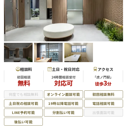
会社破産・法人破産
個人再生（民事再生）
消費者金融・サラ金
過払金
借金問題
闇金
相談料
土日・祝日対応
アクセス
初回相談
24時間相談受付
「虎ノ門駅」
無料
対応可
3
徒歩
分
何度でも相談無料
オンライン面談可能
初回相談無料
土日祝の相談可能
19時以降電話可能
電話相談可能
LINE予約可能
分割払い可能
出張面談可能
後払い可能