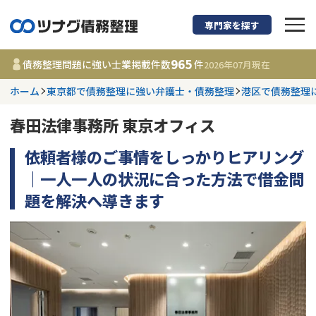
専門家を探す
債務整理に強い弁護
965
債務整理問題に強い士業掲載件数
件
2026年07月
現在
ホーム
東京都で債務整理に強い弁護士・債務整理
港区で債務整理
都道府県を選択
春田法律事務所 東京オフィス
965
事務所
件
更新日 :
2026年07月31日
依頼者様のご事情をしっかりヒアリング
｜一人一人の状況に合った方法で借金問
相談内容で探す
題を解決へ導きます
借金返済相談・交渉
費用相場
任意整理
コラム
時効援用
債務整理