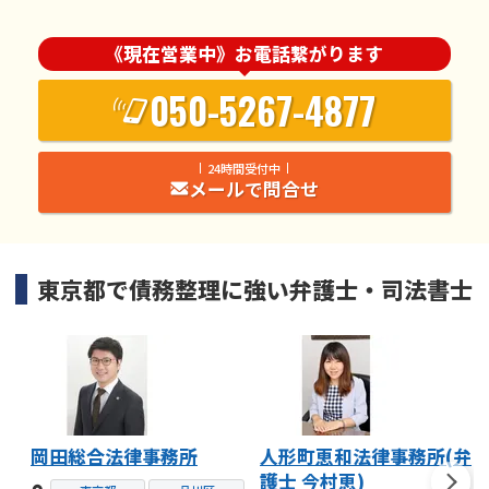
《現在営業中》お電話繋がります
050-5267-4877
24時間受付中
メールで問合せ
東京都
で
債務整理
に強い
弁護士・司法書士
岡田総合法律事務所
人形町恵和法律事務所(弁
護士 今村恵)