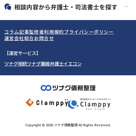
19時以降電話可能
電話相談可能
北海道・東北
相談内容から
弁護士・司法書士
を探す
LINE予約可能
分割払い可能
関東
北海道
青森県
借金返済相談・交渉
自己破産
出張面談可能
後払い可能
コラム記事
監修者
利用規約
プライバシーポリシー
任意整理
個人再生
東海
岩手県
東京都
宮城県
神奈川県
運営会社
総合お問合せ
時効援用
過払い金返還請求
関西
秋田県
埼玉県
愛知県
山形県
千葉県
静岡県
【運営サービス】
会社破産・法人破産
住宅ローン
ツナグ相続
ツナグ離婚弁護士
イエコン
北陸・甲信越
福島県
茨城県
岐阜県
大阪府
群馬県
山梨県
京都府
消費者金融・サラ金
カードローン・クレジッ
ト会社
中国・四国
栃木県
兵庫県
長野県
奈良県
石川県
闇金
奨学金
九州・沖縄
滋賀県
福井県
広島県
和歌山県
富山県
岡山県
新潟県
山口県
福岡県
三重県
島根県
佐賀県
Copyright ©
2026
ツナグ債務整理
All Rights Reserved.
鳥取県
長崎県
徳島県
熊本県