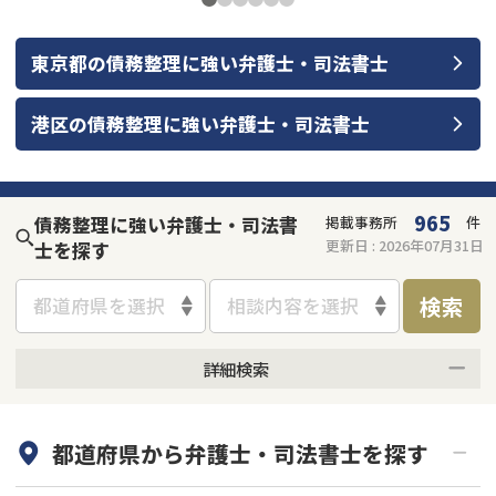
東京都
の
債務整理
に強い
弁護士・司法書士
港区
の
債務整理
に強い
弁護士・司法書士
965
債務整理に強い弁護士・司法書
掲載事務所
件
更新日 :
2026年07月31日
士を探す
検索
都道府県を選択
相談内容を選択
詳細検索
何度でも相談無料
オンライン面談可能
都道府県から
弁護士・司法書士
を探す
初回相談無料
土日祝の相談可能