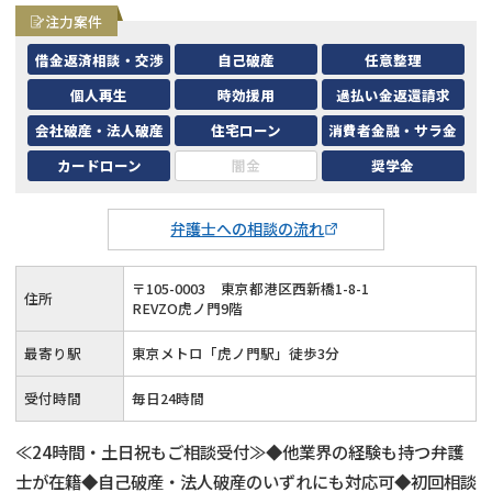
注力案件
借金返済相談・交渉
自己破産
任意整理
個人再生
時効援用
過払い金返還請求
会社破産・法人破産
住宅ローン
消費者金融・サラ金
カードローン
闇金
奨学金
弁護士への相談の流れ
〒
105
-
0003
東京都港区西新橋1-8-1
住所
REVZO虎ノ門9階
最寄り駅
東京メトロ「虎ノ門駅」徒歩3分
受付時間
毎日24時間
≪24時間・土日祝もご相談受付≫◆他業界の経験も持つ弁護
士が在籍◆自己破産・法人破産のいずれにも対応可◆初回相談