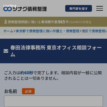
Loading...
専門家を探す
債務整理に強い弁護
965
債務整理問題に強い士業掲載件数
件
2026年07月
現在
ホーム
東京都で債務整理に強い弁護士・債務整理
港区で債務整理
都道府県を選択
965
春田法律事務所 東京オフィス相談フォー
事務所
件
更新日 :
2026年07月31日
ム
相談内容で探す
ご入力は
約60秒
で完了します。相談内容が一般に公開
されることは一切ありません。
借金返済相談・交渉
費用相場
お名前
任意整理
コラム
必須
時効援用
債務整理