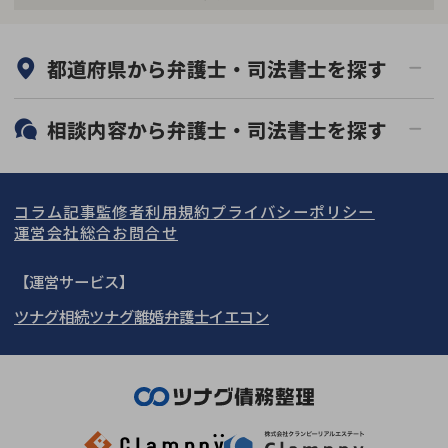
何度でも相談無料
オンライン面談可能
都道府県から
弁護士・司法書士
を探す
初回相談無料
土日祝の相談可能
19時以降電話可能
電話相談可能
北海道・東北
相談内容から
弁護士・司法書士
を探す
LINE予約可能
分割払い可能
関東
北海道
青森県
借金返済相談・交渉
自己破産
出張面談可能
後払い可能
コラム記事
監修者
利用規約
プライバシーポリシー
任意整理
個人再生
東海
岩手県
東京都
宮城県
神奈川県
運営会社
総合お問合せ
時効援用
過払い金返還請求
関西
秋田県
埼玉県
愛知県
山形県
千葉県
静岡県
【運営サービス】
会社破産・法人破産
住宅ローン
ツナグ相続
ツナグ離婚弁護士
イエコン
北陸・甲信越
福島県
茨城県
岐阜県
大阪府
群馬県
山梨県
京都府
消費者金融・サラ金
カードローン・クレジッ
ト会社
中国・四国
栃木県
兵庫県
長野県
奈良県
石川県
闇金
奨学金
九州・沖縄
滋賀県
福井県
広島県
和歌山県
富山県
岡山県