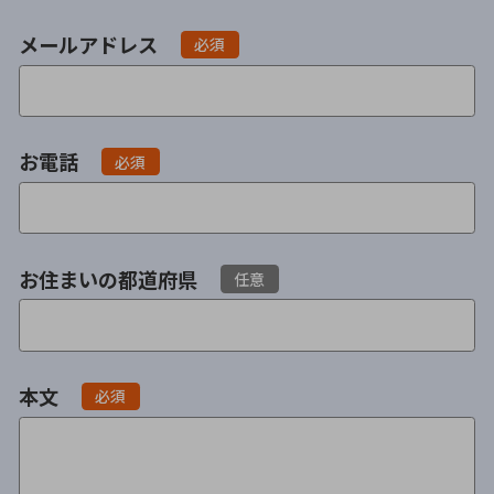
会社破産・法人破産
個人再生（民事再生）
メールアドレス
必須
消費者金融・サラ金
過払金
借金問題
お電話
必須
闇金
お住まいの都道府県
任意
本文
必須