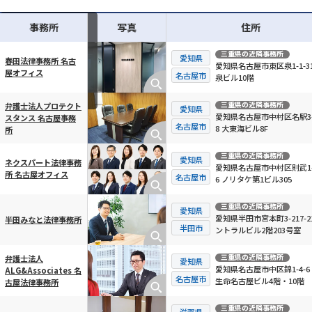
事務所
写真
住所
三重県
の近隣事務所
愛知県
春田法律事務所 名古
愛知県名古屋市東区泉1-1-31
屋オフィス
横スクロール可能
名古屋市
泉ビル10階
三重県
の近隣事務所
弁護士法人プロテクト
愛知県
愛知県名古屋市中村区名駅3-
スタンス 名古屋事務
名古屋市
8 大東海ビル8F
所
三重県
の近隣事務所
愛知県
ネクスパート法律事務
愛知県名古屋市中村区則武1-
所 名古屋オフィス
名古屋市
6 ノリタケ第1ビル305
三重県
の近隣事務所
愛知県
愛知県半田市宮本町3-217-2
半田みなと法律事務所
半田市
ントラルビル2階203号室
三重県
の近隣事務所
弁護士法人
愛知県
愛知県名古屋市中区錦1-4-6
ALG&Associates 名
名古屋市
生命名古屋ビル4階・10階
古屋法律事務所
三重県
の近隣事務所
滋賀県