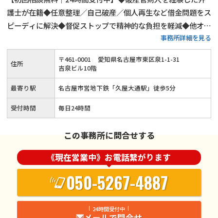
護士が在籍◆任意整理／自己破産／個人再生など借金問題をス
ピーディに解決◆督促ストップで精神的な負担を軽減◆他オフ
事務所詳細を見る
ィスとの連携でよりよい解決へ◎≪土日祝日のご相談／オンラ
イン相談も対応≫
〒
461
-
0001
愛知県名古屋市東区泉1-1-31
住所
吉泉ビル10階
最寄り駅
名古屋市営地下鉄「久屋大通駅」徒歩5分
受付時間
毎日24時間
この事務所に問合せする
《現在営業中》お電話繋がります
050-5267-4887
24時間受付中
メールで問合せ