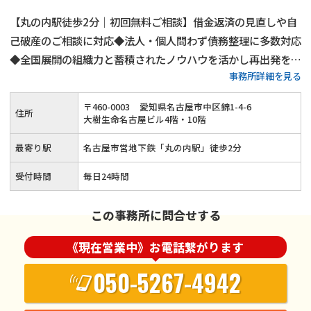
【丸の内駅徒歩2分｜初回無料ご相談】借金返済の見直しや自
己破産のご相談に対応◆法人・個人問わず債務整理に多数対応
◆全国展開の組織力と蓄積されたノウハウを活かし再出発をサ
事務所詳細を見る
ポート◆プライバシーに配慮した安心の相談環境◆一人で抱え
込まず弁護士へご相談ください
〒
460
-
0003
愛知県名古屋市中区錦1-4-6
住所
大樹生命名古屋ビル4階・10階
最寄り駅
名古屋市営地下鉄「丸の内駅」徒歩2分
受付時間
毎日24時間
この事務所に問合せする
《現在営業中》お電話繋がります
050-5267-4942