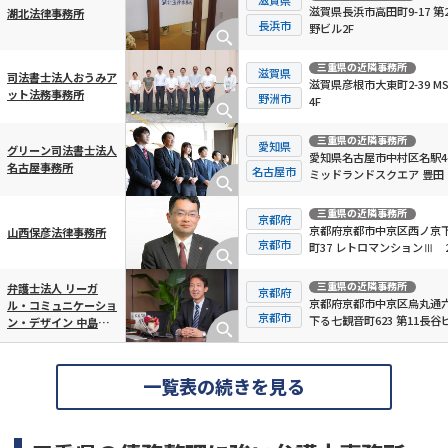
滋賀県長浜市高田町9-17 第
湖北法律事務所
長浜市
野ビル2F
三重県
の近隣事務所
滋賀県
司法書士法人おうみア
滋賀県彦根市大東町2-39 M
ット法務事務所
野洲市
4F
三重県
の近隣事務所
愛知県
グリーン司法書士法人
愛知県名古屋市中村区名駅4-
名古屋事務所
名古屋市
ミッドランドスクエア 豊田
日ビルディング10F
三重県
の近隣事務所
京都府
京都府京都市中京区西ノ京
山西保彦法律事務所
京都市
町37 レトロマンションⅢ 2
号
三重県
の近隣事務所
弁護士法人 リーガ
京都府
京都府京都市中京区烏丸通
ル・コミュニケーショ
京都市
下る七観音町623 第11長谷
ン・デザイン 中島宏
階
樹法律事務所
一覧表の続きを見る