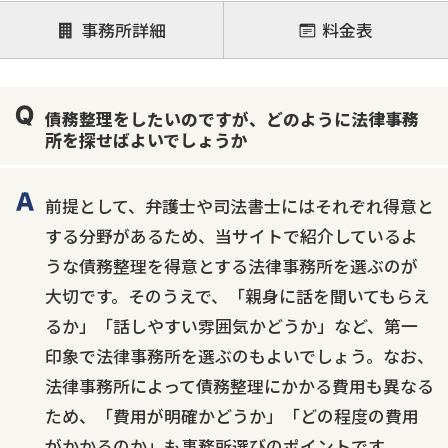
後払い可能
事務所詳細
料金表
注力案件
借金返済相談・交渉
自己破産
任意整理
債務整理をしたいのですが、どのように法律事務
個人再生
時効援用
過払い金返還請求
所を探せばよいでしょうか
会社破産・法人破産
住宅ローン
消費者金融・サラ金
カードローン
闇金
奨学金
前提として、弁護士や司法書士にはそれぞれ得意と
する分野があるため、当サイトで紹介しているよ
うな債務整理を得意とする法律事務所を選ぶのが
大切です。そのうえで、「親身に話を聞いてもらえ
るか」「話しやすい雰囲気かどうか」など、第一
印象で法律事務所を選ぶのもよいでしょう。なお、
法律事務所によって債務整理にかかる費用も異なる
ため、「費用が明確かどうか」「どの程度の費用
がかかるのか」も事務所選びのポイントです。