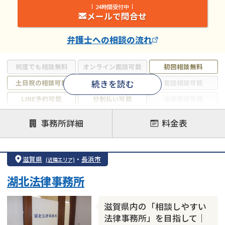
24時間受付中
メールで問合せ
弁護士
への相談の流れ
何度でも相談無料
オンライン面談可能
初回相談無料
続きを読む
土日祝の相談可能
19時以降電話可能
電話相談可能
LINE予約可能
分割払い可能
出張面談可能
後払い可能
事務所詳細
料金表
注力案件
借金返済相談・交渉
自己破産
任意整理
滋賀県
・
長浜市
(近隣エリア)
個人再生
時効援用
過払い金返還請求
湖北法律事務所
会社破産・法人破産
住宅ローン
消費者金融・サラ金
カードローン
闇金
奨学金
滋賀県内の「相談しやすい
法律事務所」を目指して｜