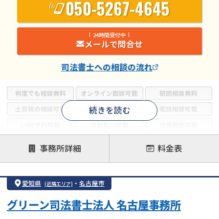
050-5267-4645
24時間受付中
メールで問合せ
司法書士
への相談の流れ
何度でも相談無料
オンライン面談可能
初回相談無料
続きを読む
土日祝の相談可能
19時以降電話可能
電話相談可能
LINE予約可能
分割払い可能
出張面談可能
後払い可能
事務所詳細
料金表
注力案件
借金返済相談・交渉
自己破産
任意整理
愛知県
・
名古屋市
(近隣エリア)
個人再生
時効援用
過払い金返還請求
グリーン司法書士法人 名古屋事務所
会社破産・法人破産
住宅ローン
消費者金融・サラ金