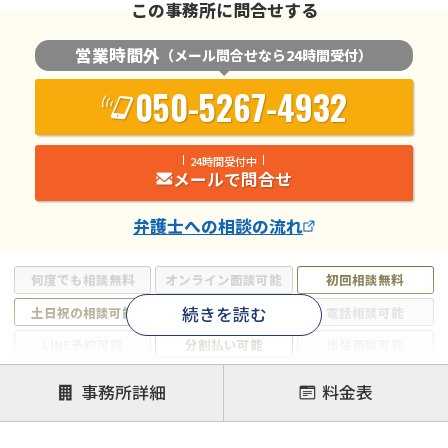
この事務所に問合せする
営業時間外
（メール問合せなら24時間受付）
050-5267-4932
24時間受付中
メールで問合せ
弁護士
への相談の流れ
何度でも相談無料
オンライン面談可能
初回相談無料
続きを読む
土日祝の相談可能
19時以降電話可能
電話相談可能
LINE予約可能
分割払い可能
出張面談可能
後払い可能
事務所詳細
料金表
注力案件