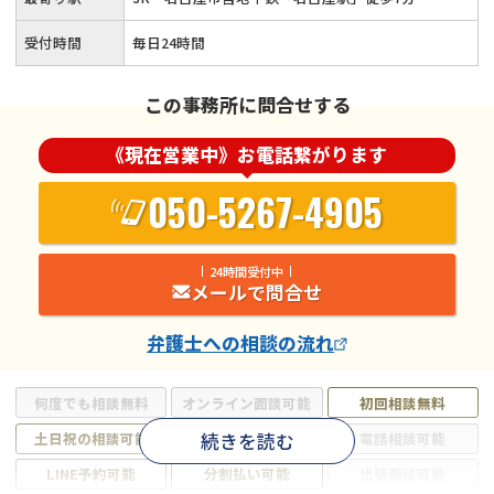
受付時間
毎日24時間
この事務所に問合せする
《現在営業中》お電話繋がります
050-5267-4905
24時間受付中
メールで問合せ
弁護士
への相談の流れ
何度でも相談無料
オンライン面談可能
初回相談無料
続きを読む
土日祝の相談可能
19時以降電話可能
電話相談可能
LINE予約可能
分割払い可能
出張面談可能