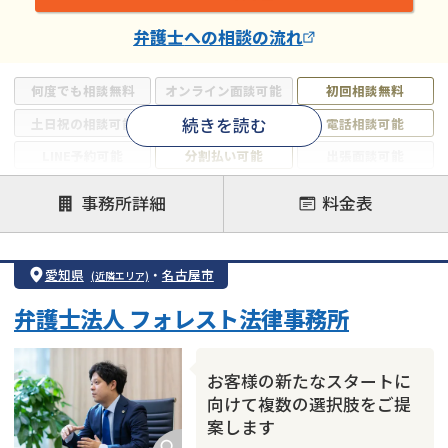
弁護士
への相談の流れ
何度でも相談無料
オンライン面談可能
初回相談無料
続きを読む
土日祝の相談可能
19時以降電話可能
電話相談可能
LINE予約可能
分割払い可能
出張面談可能
後払い可能
事務所詳細
料金表
注力案件
借金返済相談・交渉
自己破産
任意整理
愛知県
・
名古屋市
(近隣エリア)
個人再生
時効援用
過払い金返還請求
弁護士法人 フォレスト法律事務所
会社破産・法人破産
住宅ローン
消費者金融・サラ金
カードローン
闇金
奨学金
お客様の新たなスタートに
向けて複数の選択肢をご提
案します