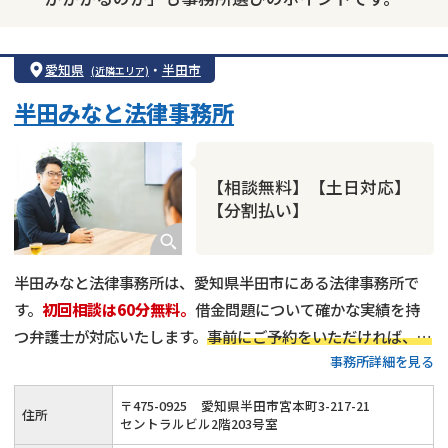
愛知県
・
半田市
(近隣エリア)
半田みなと法律事務所
【相談無料】【土日対応】
【分割払い】
半田みなと法律事務所は、愛知県半田市にある法律事務所で
す。
初回相談は60分無料。
借金問題について確かな実績を持
つ弁護士が対応いたします。
事前にご予約をいただければ、平
事務所詳細を見る
日18時以降や、土日祝日のご相談にも対応可能
です。
プライ
バシーを守る完全個室を完備
しています。どうぞお気軽にご相
〒
475
-
0925
愛知県半田市宮本町3-217-21
住所
談ください。
セントラルビル2階203号室