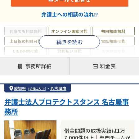
弁護士
への相談の流れ
何度でも相談無料
オンライン面談可能
初回相談無料
続きを読む
土日祝の相談可能
19時以降電話可能
電話相談可能
LINE予約可能
分割払い可能
出張面談可能
後払い可能
事務所詳細
料金表
注力案件
借金返済相談・交渉
自己破産
任意整理
愛知県
・
名古屋市
(近隣エリア)
個人再生
時効援用
過払い金返還請求
弁護士法人プロテクトスタンス 名古屋事
会社破産・法人破産
住宅ローン
消費者金融・サラ金
務所
カードローン
闇金
奨学金
借金問題の取扱実績は1万
7,000件以上｜専門チームが