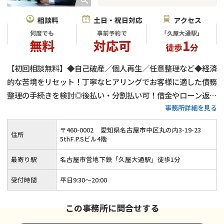
相談料
土日・祝日対応
アクセス
何度でも
事前予約で
「久屋大通駅」
無料
対応可
1
徒歩
分
【初回相談無料】◆自己破産／個人再生／任意整理など◆経済
的な苦境をリセット！丁寧なヒアリングでお客様に適した債務
整理の手続きを検討◎後払い・分割払い可！借金やローン返済
事務所詳細を見る
でお悩みの方はご相談ください≪事前のご予約で夜間・土日祝
のご相談にも対応≫
〒
460
-
0002
愛知県名古屋市中区丸の内3-19-23
住所
5thF.P.Sビル4階
最寄り駅
名古屋市営地下鉄「久屋大通駅」徒歩1分
受付時間
平日9:30～20:00
この事務所に問合せする