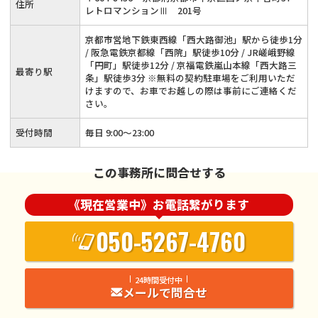
住所
レトロマンションⅢ 201号
京都市営地下鉄東西線「西大路御池」駅から徒歩1分
/ 阪急電鉄京都線「西院」駅徒歩10分 / JR嵯峨野線
「円町」駅徒歩12分 / 京福電鉄嵐山本線「西大路三
最寄り駅
条」駅徒歩3分 ※無料の契約駐車場をご利用いただ
けますので、お車でお越しの際は事前にご連絡くだ
さい。
受付時間
毎日 9:00～23:00
この事務所に問合せする
《現在営業中》お電話繋がります
050-5267-4760
24時間受付中
メールで問合せ