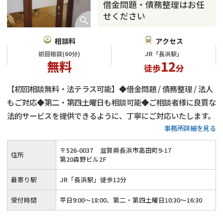
借金問題・債務整理はお任
せください
相談料
アクセス
初回相談(60分)
JR「長浜駅」
無料
12
徒歩
分
【初回相談無料・法テラス可能】◆借金問題 / 債務整理 / 法人
もご対応◆第二・第四土曜日も相談可能◆ご相談者様に良質な
法的サービスを提供できるように、丁寧にご対応いたします。
事務所詳細を見る
〒
526
-
0037
滋賀県長浜市高田町9-17
住所
第20森野ビル2F
最寄り駅
JR「長浜駅」徒歩12分
受付時間
平日9:00～18:00、第二・第四土曜日10:30～16:30