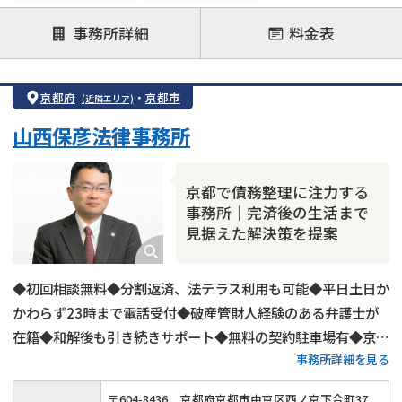
後払い可能
事務所詳細
料金表
注力案件
借金返済相談・交渉
自己破産
任意整理
京都府
・
京都市
(近隣エリア)
個人再生
時効援用
過払い金返還請求
山西保彦法律事務所
会社破産・法人破産
住宅ローン
消費者金融・サラ金
カードローン
闇金
奨学金
京都で債務整理に注力する
事務所｜完済後の生活まで
見据えた解決策を提案
◆初回相談無料◆分割返済、法テラス利用も可能◆平日土日か
かわらず23時まで電話受付◆破産管財人経験のある弁護士が
在籍◆和解後も引き続きサポート◆無料の契約駐車場有◆京都
事務所詳細を見る
市営地下鉄東西線「西大路御池」駅から徒歩1分
〒
604
-
8436
京都府京都市中京区西ノ京下合町37