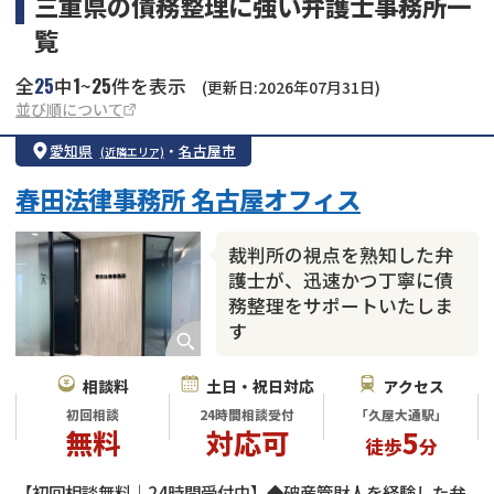
三重県の債務整理に強い弁護士事務所一
覧
25
1
25
全
中
~
件を表示
(更新日:2026年07月31日)
並び順について
愛知県
・
名古屋市
(近隣エリア)
春田法律事務所 名古屋オフィス
裁判所の視点を熟知した弁
護士が、迅速かつ丁寧に債
務整理をサポートいたしま
す
相談料
土日・祝日対応
アクセス
初回相談
24時間相談受付
「久屋大通駅」
無料
対応可
5
徒歩
分
【初回相談無料｜24時間受付中】◆破産管財人を経験した弁