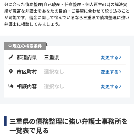
分に合った債務整理(自己破産・任意整理・個人再生etc)の解決実
績が豊富な弁護士をあなたの目的・ご要望に合わせて絞り込みこと
会社破産・法人破産
個人再生（民事再生）
が可能です。借金に関して悩んでいるなら三重県で債務整理に強い
弁護士に相談してみましょう。
消費者金融・サラ金
過払金
借金問題
現在の検索条件
闇金
都道府県
三重県
変更する
市区町村
選択なし
変更する
相談内容
選択なし
変更する
三重県の債務整理に強い弁護士事務所を
一覧表で見る