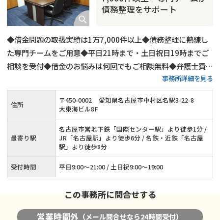
債務整理をサポート
◆借金問題の取扱実績は1万7,000件以上◆債務整理に熟練し
た専門チームをご用意◆平日21時まで・土日祝日19時までご
相談を受付◆借金のお悩みは何回でもご相談無料◆弁護士費用
事務所詳細を見る
の分割払い可◆名古屋市営地下鉄「国際センター駅」から徒歩
1分
〒
450
-
0002
愛知県名古屋市中村区名駅3-22-8
住所
大東海ビル8F
名古屋市営地下鉄「国際センター駅」より徒歩1分 /
最寄り駅
JR「名古屋駅」より徒歩6分 / 名鉄・近鉄「名古屋
駅」より徒歩8分
受付時間
平日9:00～21:00 / 土日祝9:00～19:00
この事務所に問合せする
営業時間外
（メール問合せなら24時間受付）