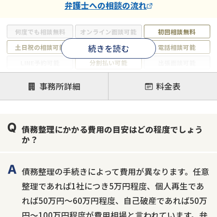
弁護士
への相談の流れ
何度でも相談無料
オンライン面談可能
初回相談無料
続きを読む
土日祝の相談可能
19時以降電話可能
電話相談可能
LINE予約可能
分割払い可能
出張面談可能
後払い可能
事務所詳細
料金表
注力案件
借金返済相談・交渉
自己破産
任意整理
債務整理にかかる費用の目安はどの程度でしょう
個人再生
時効援用
過払い金返還請求
か？
会社破産・法人破産
住宅ローン
消費者金融・サラ金
カードローン
闇金
奨学金
債務整理の手続きによって費用が異なります。任意
整理であれば1社につき5万円程度、個人再生であ
れば50万円〜60万円程度、自己破産であれば50万
円〜100万円程度が費用相場と言われています。弁