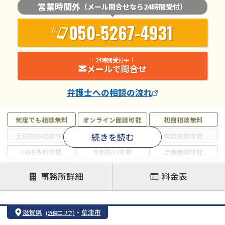
営業時間外
（メール問合せなら24時間受付）
050-5267-4931
24時間受付中
メールで問合せ
弁護士
への相談の流れ
何度でも相談無料
オンライン面談可能
初回相談無料
続きを読む
土日祝の相談可能
19時以降電話可能
電話相談可能
LINE予約可能
分割払い可能
出張面談可能
後払い可能
事務所詳細
料金表
注力案件
借金返済相談・交渉
自己破産
任意整理
滋賀県
・
草津市
(近隣エリア)
個人再生
時効援用
過払い金返還請求