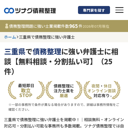
専門家を探す
債務整理に強い弁護
965
債務整理問題に強い士業掲載件数
件
2026年07月
現在
ホーム
三重県で債務整理に強い弁護士
三重県
三重県
で
債務整理
に強い弁護士に相
965
事務所
件
談【無料相談・分割払い可】（25
更新日 :
2026年07月31日
件）
相談内容で探す
借金返済相談・交渉
費用相場
任意整理
コラム
三重県で債務整理に強い弁護士を掲載中！｜相談無料・オンライン
時効援用
債務整理
対応可・分割払い可能な事務所も多数掲載。ツナグ債務整理では自