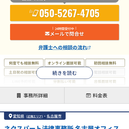
050-5267-4705
24時間受付中
メールで問合せ
弁護士
への相談の流れ
何度でも相談無料
オンライン面談可能
初回相談無料
続きを読む
土日祝の相談可能
19時以降電話可能
電話相談可能
LINE予約可能
分割払い可能
出張面談可能
後払い可能
事務所詳細
料金表
注力案件
借金返済相談・交渉
自己破産
任意整理
愛知県
・
名古屋市
(近隣エリア)
個人再生
時効援用
過払い金返還請求
ネクスパート法律事務所 名古屋オフィス