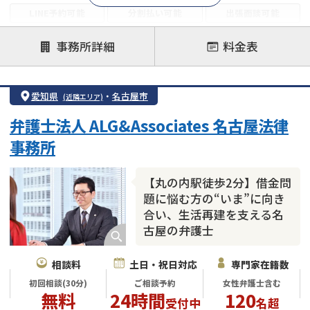
LINE予約可能
分割払い可能
出張面談可能
後払い可能
事務所詳細
料金表
注力案件
借金返済相談・交渉
自己破産
任意整理
愛知県
・
名古屋市
(近隣エリア)
個人再生
時効援用
過払い金返還請求
弁護士法人 ALG&Associates 名古屋法律
会社破産・法人破産
住宅ローン
消費者金融・サラ金
事務所
カードローン
闇金
奨学金
【丸の内駅徒歩2分】借金問
題に悩む方の“いま”に向き
合い、生活再建を支える名
古屋の弁護士
相談料
土日・祝日対応
専門家在籍数
初回相談(30分)
ご相談予約
女性弁護士含む
無料
24時間
120
受付中
名超