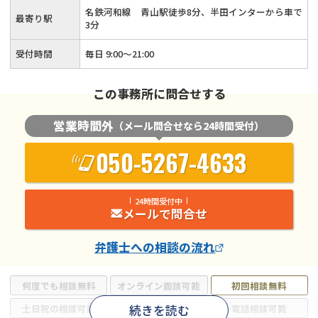
名鉄河和線 青山駅徒歩8分、半田インターから車で
最寄り駅
3分
受付時間
毎日 9:00～21:00
この事務所に問合せする
営業時間外
（メール問合せなら24時間受付）
050-5267-4633
24時間受付中
メールで問合せ
弁護士
への相談の流れ
何度でも相談無料
オンライン面談可能
初回相談無料
続きを読む
土日祝の相談可能
19時以降電話可能
電話相談可能