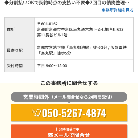
◆分割払いOKで契約時点の支払い不要◆2回目の債務整理手
事務所詳細を見る
続きなども対応可能◆京都市を中心に債務整理のサポートをし
ている法律事務所です。借金問題のことならまずは当事務所ま
〒
604
-
8162
でご相談ください。
住所
京都府京都市中京区烏丸通六角下る七観音町623
第11長谷ビル3階
京都市営地下鉄「烏丸御池駅」徒歩3分 / 阪急電鉄
最寄り駅
「烏丸駅」徒歩5分
受付時間
平日 9:00～18:00
この事務所に問合せする
営業時間外
（メール問合せなら24時間受付）
050-5267-4874
24時間受付中
メールで問合せ