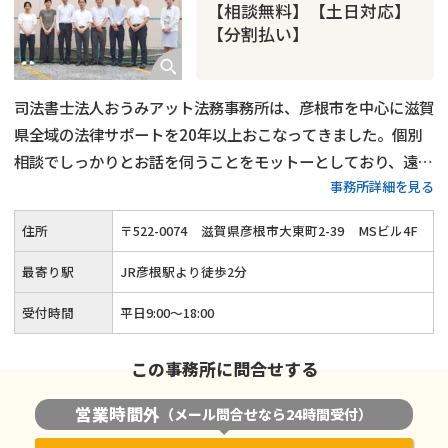
【相談無料】【土日対応】
【分割払い】
司法書士法人おうみアット法務事務所は、彦根市を中心に滋賀
県全域の法律サポートを20年以上おこなってきました。個別
相談でしっかりとお話を伺うことをモットーとしており、遠方
事務所詳細を見る
や入院中などでご来所できない場合は出張相談も可能です。
初
回相談は無料で、どんな些細な悩みでも丁寧なアドバイスをい
住所
〒
522
-
0074
滋賀県彦根市大東町2-39
MSビル4F
たします。
滋賀県エリアで借金問題に悩んでいるときは、ぜひ
お気軽にお問い合わせください。
最寄り駅
JR彦根駅より徒歩2分
受付時間
平日9:00〜18:00
この事務所に問合せする
営業時間外
（メール問合せなら24時間受付）