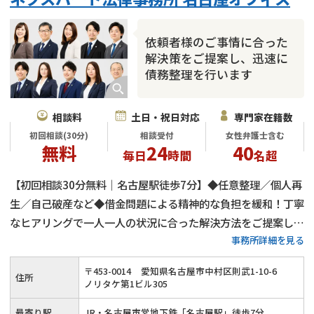
会社破産・法人破産
住宅ローン
消費者金融・サラ金
カードローン
闇金
奨学金
依頼者様のご事情に合った
解決策をご提案し、迅速に
債務整理を行います
相談料
土日・祝日対応
専門家在籍数
初回相談(30分)
相談受付
女性弁護士含む
無料
24
40
毎日
時間
名超
【初回相談30分無料｜名古屋駅徒歩7分】◆任意整理／個人再
生／自己破産など◆借金問題による精神的な負担を緩和！丁寧
なヒアリングで一人一人の状況に合った解決方法をご提案しま
事務所詳細を見る
す◎ご事情によって弁護士費用の分割も可能！借金でお悩みの
方はお気軽にご相談ください≪夜間・土日祝のご相談にも対応
〒
453
-
0014
愛知県名古屋市中村区則武1-10-6
住所
≫
ノリタケ第1ビル305
最寄り駅
JR・名古屋市営地下鉄「名古屋駅」徒歩7分