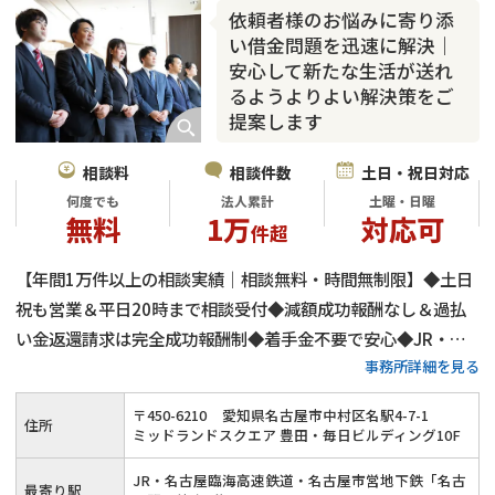
カードローン
闇金
奨学金
依頼者様のお悩みに寄り添
い借金問題を迅速に解決｜
安心して新たな生活が送れ
るようよりよい解決策をご
提案します
相談料
相談件数
土日・祝日対応
何度でも
法人累計
土曜・日曜
無料
1万
対応可
件超
【年間1万件以上の相談実績｜相談無料・時間無制限】◆土日
祝も営業＆平日20時まで相談受付◆減額成功報酬なし＆過払
い金返還請求は完全成功報酬制◆着手金不要で安心◆JR・近
事務所詳細を見る
鉄・名鉄「名古屋駅」徒歩3分◆借金の時効（消滅時効・時効
援用）にも対応◆完全個室の相談室でプライバシーを確保◆借
〒
450
-
6210
愛知県名古屋市中村区名駅4-7-1
住所
金問題の解決は当事務所へ！≪事前予約でオンライン相談も可
ミッドランドスクエア 豊田・毎日ビルディング10F
≫
JR・名古屋臨海高速鉄道・名古屋市営地下鉄「名古
最寄り駅