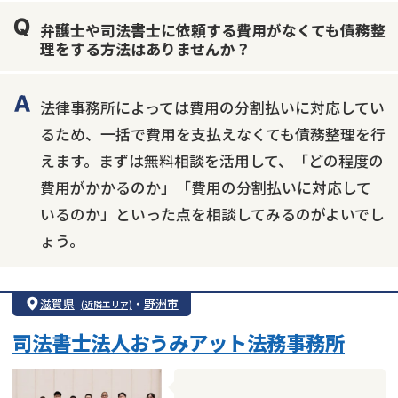
借金返済相談・交渉
自己破産
任意整理
弁護士や司法書士に依頼する費用がなくても債務整
個人再生
時効援用
過払い金返還請求
理をする方法はありませんか？
会社破産・法人破産
住宅ローン
消費者金融・サラ金
カードローン
闇金
奨学金
法律事務所によっては費用の分割払いに対応してい
るため、一括で費用を支払えなくても債務整理を行
えます。まずは無料相談を活用して、「どの程度の
費用がかかるのか」「費用の分割払いに対応して
いるのか」といった点を相談してみるのがよいでし
ょう。
滋賀県
・
野洲市
(近隣エリア)
司法書士法人おうみアット法務事務所