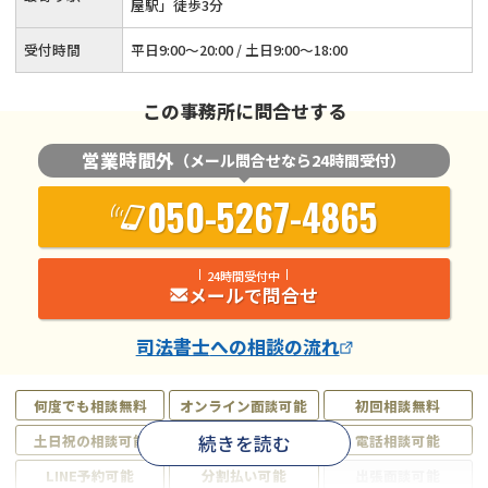
屋駅」徒歩3分
受付時間
平日9:00〜20:00 / 土日9:00〜18:00
この事務所に問合せする
営業時間外
（メール問合せなら24時間受付）
050-5267-4865
24時間受付中
メールで問合せ
司法書士
への相談の流れ
何度でも相談無料
オンライン面談可能
初回相談無料
続きを読む
土日祝の相談可能
19時以降電話可能
電話相談可能
LINE予約可能
分割払い可能
出張面談可能